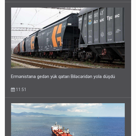
Gedişi var, dönüşü yox: Bakı-Tbilisi-Bakı qatarına bilet
satışından böyük narazılıq
7 Avqust 23:17
Ermənistana gedən yük qatarı Biləcəridən yola düşdü
11:51