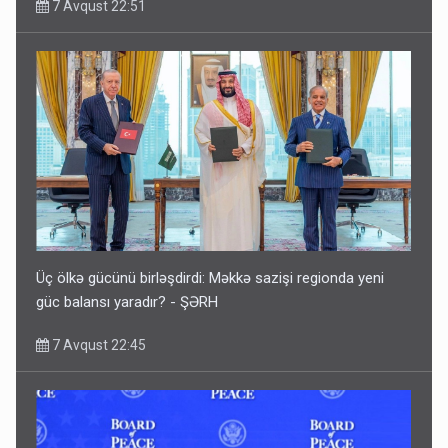
7 Avqust 22:51
Üç ölkə gücünü birləşdirdi: Məkkə sazişi regionda yeni
güc balansı yaradır? - ŞƏRH
7 Avqust 22:45