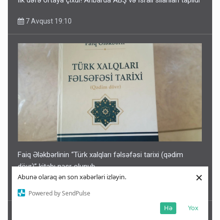
7 Avqust 19:10
Faiq Ələkbərlinin “Türk xalqları fəlsəfəsi tarixi (qədim
dövr)” kitabı nəşr olunub
×
Abunə olaraq ən son xəbərləri izləyin.
7 Avqust 18:15
Powered by SendPulse
Hə
Yox