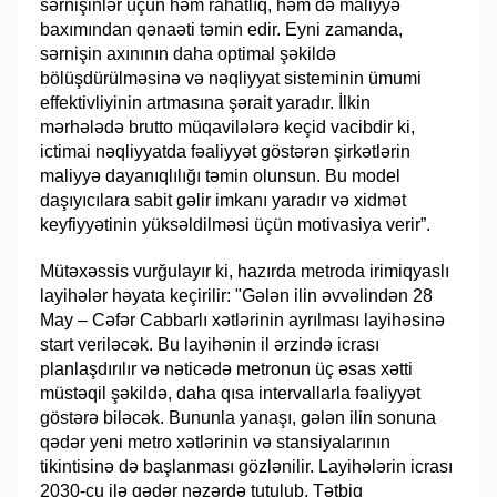
sərnişinlər üçün həm rahatlıq, həm də maliyyə
baxımından qənaəti təmin edir. Eyni zamanda,
sərnişin axınının daha optimal şəkildə
bölüşdürülməsinə və nəqliyyat sisteminin ümumi
effektivliyinin artmasına şərait yaradır. İlkin
mərhələdə brutto müqavilələrə keçid vacibdir ki,
ictimai nəqliyyatda fəaliyyət göstərən şirkətlərin
maliyyə dayanıqlılığı təmin olunsun. Bu model
daşıyıcılara sabit gəlir imkanı yaradır və xidmət
keyfiyyətinin yüksəldilməsi üçün motivasiya verir”.
Mütəxəssis vurğulayır ki, hazırda metroda irimiqyaslı
layihələr həyata keçirilir: "Gələn ilin əvvəlindən 28
May – Cəfər Cabbarlı xətlərinin ayrılması layihəsinə
start veriləcək. Bu layihənin il ərzində icrası
planlaşdırılır və nəticədə metronun üç əsas xətti
müstəqil şəkildə, daha qısa intervallarla fəaliyyət
göstərə biləcək. Bununla yanaşı, gələn ilin sonuna
qədər yeni metro xətlərinin və stansiyalarının
tikintisinə də başlanması gözlənilir. Layihələrin icrası
2030-cu ilə qədər nəzərdə tutulub. Tətbiq