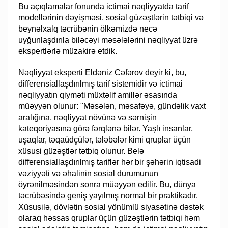
Bu açıqlamalar fonunda ictimai nəqliyyatda tarif
modellərinin dəyişməsi, sosial güzəştlərin tətbiqi və
beynəlxalq təcrübənin ölkəmizdə necə
uyğunlaşdırıla biləcəyi məsələlərini nəqliyyat üzrə
ekspertlərlə müzakirə etdik.
Nəqliyyat eksperti Eldəniz Cəfərov deyir ki, bu,
differensiallaşdırılmış tarif sistemidir və ictimai
nəqliyyatın qiyməti müxtəlif amillər əsasında
müəyyən olunur: "Məsələn, məsafəyə, gündəlik vaxt
aralığına, nəqliyyat növünə və sərnişin
kateqoriyasına görə fərqlənə bilər. Yaşlı insanlar,
uşaqlar, təqaüdçülər, tələbələr kimi qruplar üçün
xüsusi güzəştlər tətbiq olunur. Belə
differensiallaşdırılmış tariflər hər bir şəhərin iqtisadi
vəziyyəti və əhalinin sosial durumunun
öyrənilməsindən sonra müəyyən edilir. Bu, dünya
təcrübəsində geniş yayılmış normal bir praktikadır.
Xüsusilə, dövlətin sosial yönümlü siyasətinə dəstək
olaraq həssas qruplar üçün güzəştlərin tətbiqi həm