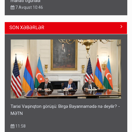
manatı oğurladı
7 Avqust 10:46
SON XƏBƏRLƏR
Azad edilən ərazilərdə ən çox bu rayonlara turist gedir –
Siyahı
11:29
Tarixi Vaşinqton görüşü: Birgə Bəyannamədə nə deyilir? -
MƏTN
11:58