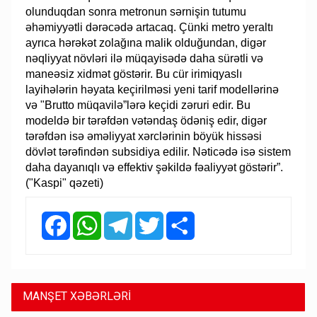
olunduqdan sonra metronun sərnişin tutumu
əhəmiyyətli dərəcədə artacaq. Çünki metro yeraltı
ayrıca hərəkət zolağına malik olduğundan, digər
nəqliyyat növləri ilə müqayisədə daha sürətli və
maneəsiz xidmət göstərir. Bu cür irimiqyaslı
layihələrin həyata keçirilməsi yeni tarif modellərinə
və "Brutto müqavilə”lərə keçidi zəruri edir. Bu
modeldə bir tərəfdən vətəndaş ödəniş edir, digər
tərəfdən isə əməliyyat xərclərinin böyük hissəsi
dövlət tərəfindən subsidiya edilir. Nəticədə isə sistem
daha dayanıqlı və effektiv şəkildə fəaliyyət göstərir”.
("Kaspi" qəzeti)
Facebook
WhatsApp
Telegram
Twitter
Share
MANŞET XƏBƏRLƏRİ