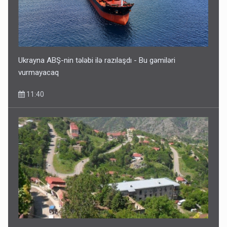
Geri çağırılan səfir Abel Məhərrəmovun oğludur - DOSYE
7 Avqust 14:07
Ukrayna ABŞ-nin tələbi ilə razılaşdı - Bu gəmiləri
vurmayacaq
11:40