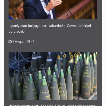
İspaniyadan İtaliyaya sərt xəbərdarlıq: Cavab tədbirləri
görüləcək!
7 Avqust 19:41
İlk dəfə ortaya çıxdı! Anbarda ABŞ və İsrail silahları tapıldı