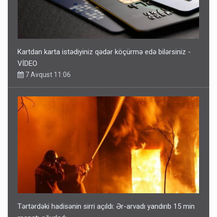
Kartdan karta istədiyiniz qədər köçürmə edə bilərsiniz -
VİDEO
7 Avqust 11:06
Tərtərdəki hadisənin sirri açıldı: Ər-arvadı yandırıb 15 min