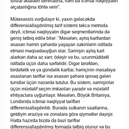
sosial ədalətin təminatına, həm də ictimai nəqliyyatın
əlçatanlığına töhfə verir”.
Mütəxəssis vurğulayır ki, yaxın gələcəkdə
differensiallaşdırılmış tarif sistemi təkcə metroda
deyil, ictimai nəqliyyatın digər seqmentlərində də
geniş tətbiq edilə bilər: "Məsələn, aylıq kartlardan
əsasən həmin şəhərdə yaşayan sakinlərin istifadə
etməsi məqsədəuyğun olar. Sərnişin aylıq kart
alarkən daha az xərc ödəyir və bu, uzunmüddətli
istifadə üçün daha sərfəlidir. Digər tərəfdən,
birdəfəlik və ya gündəlik kartlar, həmçinin məsafəyə
əsaslanan tariflər isə əsasən şəhərə qonaq gələn
turistlər üçün nəzərdə tutulur. Bu sistem, sərnişinlər
üçün müxtəlif seçim imkanları yaradır və müxtəlif
ehtiyaclara uyğunlaşır. Məsələn, Böyük Britaniya,
Londonda ictimai nəqliyyat tarifləri
differensiallaşdırılıb. Burada sutkanın saatlarına,
getdiyin əraziyə və zonalara görə qiymətlər dəyişir.
Hətta hazırda bizdə də bəzi tariflər
differensiallaşdırılmış formada tətbiq olunur və bu