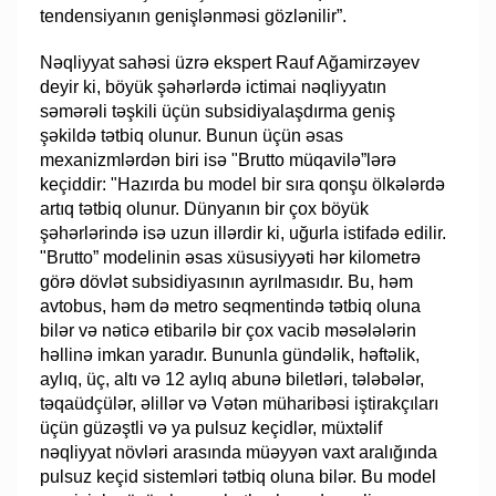
tendensiyanın genişlənməsi gözlənilir”.
Nəqliyyat sahəsi üzrə ekspert Rauf Ağamirzəyev
deyir ki, böyük şəhərlərdə ictimai nəqliyyatın
səmərəli təşkili üçün subsidiyalaşdırma geniş
şəkildə tətbiq olunur. Bunun üçün əsas
mexanizmlərdən biri isə "Brutto müqavilə”lərə
keçiddir: "Hazırda bu model bir sıra qonşu ölkələrdə
artıq tətbiq olunur. Dünyanın bir çox böyük
şəhərlərində isə uzun illərdir ki, uğurla istifadə edilir.
"Brutto” modelinin əsas xüsusiyyəti hər kilometrə
görə dövlət subsidiyasının ayrılmasıdır. Bu, həm
avtobus, həm də metro seqmentində tətbiq oluna
bilər və nəticə etibarilə bir çox vacib məsələlərin
həllinə imkan yaradır. Bununla gündəlik, həftəlik,
aylıq, üç, altı və 12 aylıq abunə biletləri, tələbələr,
təqaüdçülər, əlillər və Vətən müharibəsi iştirakçıları
üçün güzəştli və ya pulsuz keçidlər, müxtəlif
nəqliyyat növləri arasında müəyyən vaxt aralığında
pulsuz keçid sistemləri tətbiq oluna bilər. Bu model