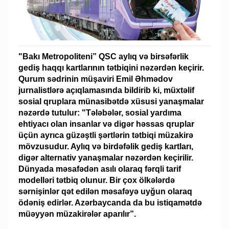
"Bakı Metropoliteni” QSC aylıq və birsəfərlik
gediş haqqı kartlarının tətbiqini nəzərdən keçirir.
Qurum sədrinin müşaviri Emil Əhmədov
jurnalistlərə açıqlamasında bildirib ki, müxtəlif
sosial qruplara münasibətdə xüsusi yanaşmalar
nəzərdə tutulur: "Tələbələr, sosial yardıma
ehtiyacı olan insanlar və digər həssas qruplar
üçün ayrıca güzəştli şərtlərin tətbiqi müzakirə
mövzusudur. Aylıq və birdəfəlik gediş kartları,
digər alternativ yanaşmalar nəzərdən keçirilir.
Dünyada məsafədən asılı olaraq fərqli tarif
modelləri tətbiq olunur. Bir çox ölkələrdə
sərnişinlər qət edilən məsafəyə uyğun olaraq
ödəniş edirlər. Azərbaycanda da bu istiqamətdə
müəyyən müzakirələr aparılır”.