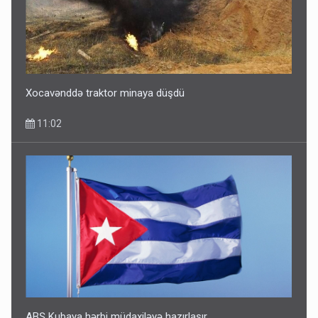
Xocavənddə traktor minaya düşdü
11:02
ABŞ Kubaya hərbi müdaxiləyə hazırlaşır