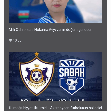
Milli Qəhrəmanı Hökumə Əliyevanın doğum günüdür
10:00
İki məğlubiyyət, iki ümid - Azərbaycan futbolunun həlledici