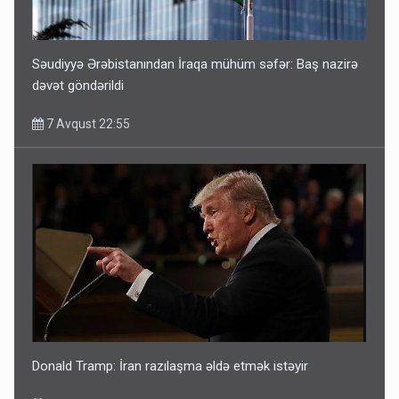
Səudiyyə Ərəbistanından İraqa mühüm səfər: Baş nazirə
dəvət göndərildi
7 Avqust 22:55
Donald Tramp: İran razılaşma əldə etmək istəyir