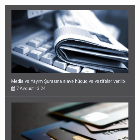
Media və Yayım Şurasına əlavə hüquq və vəzifələr verilib
7 Avqust 13:24