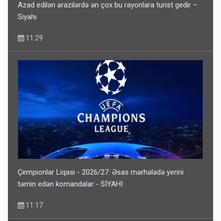
Azad edilən ərazilərdə ən çox bu rayonlara turist gedir –
Siyahı
11:29
Çempionlar Liqası - 2026/27: Əsas mərhələdə yerini
təmin edən komandalar - SİYAHI
11:17