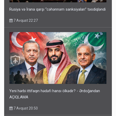
Rusiya və İrana qarşı “cəhənnəm sanksiyaları” təsdiqləndi
7 Avqust 22:27
Yeni hərbi ittifaqın hədəfi hansı ölkədir? - Ərdoğandan
AÇIQLAMA
7 Avqust 20:50