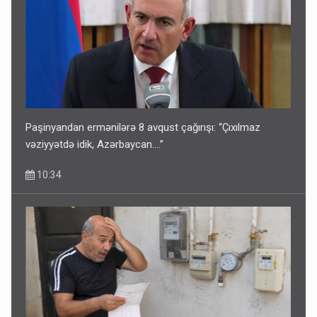
Paşinyandan ermənilərə 8 avqust çağırışı: “Çıxılmaz
vəziyyətdə idik, Azərbaycan….”
10:34