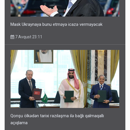
Mask Ukraynaya bunu etməyə icazə verməyəcək
7 Avqust 23:11
Qonşu ölkədən tarixi razılaşma ilə bağlı qalmaqallı
açıqlama