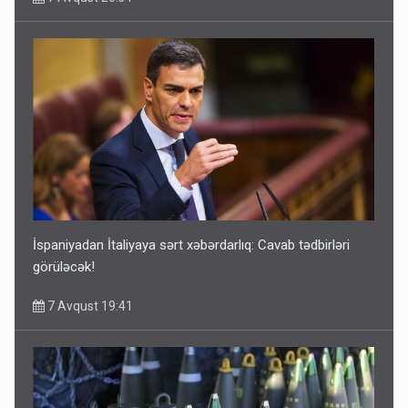
İspaniyadan İtaliyaya sərt xəbərdarlıq: Cavab tədbirləri
görüləcək!
7 Avqust 19:41