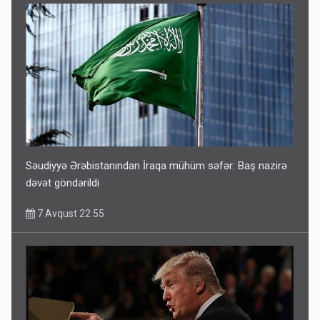
Səudiyyə Ərəbistanından İraqa mühüm səfər: Baş nazirə
dəvət göndərildi
7 Avqust 22:55