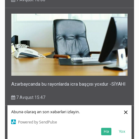
Azərbaycanda bu rayonlarda icra başçısı yoxdur -SİYAHI
7 Avqust 15:47
×
Abunə olaraq ən son xəbərləri izləyin.
Powered by SendPulse
Hə
Yox