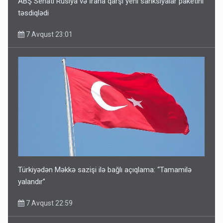
ABŞ Senatı Rusiya və İrana qarşı yeni sanksiyalar paketini
təsdiqlədi
7 Avqust 23:01
Türkiyədən Məkkə sazişi ilə bağlı açıqlama: “Tamamilə
yalandır”
7 Avqust 22:59