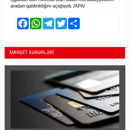
aradan qaldırıldığını açıqlayıb. /APA/
Facebook
WhatsApp
Telegram
Twitter
Share
MANŞET XƏBƏRLƏRİ