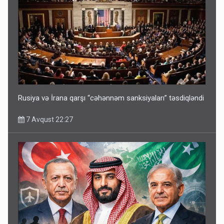
Rusiya və İrana qarşı “cəhənnəm sanksiyaları” təsdiqləndi
7 Avqust 22:27