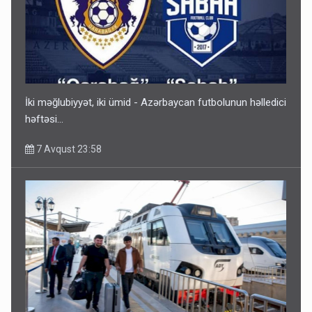
Gedişi var, dönüşü yox: Bakı-Tbilisi-Bakı qatarına bilet
satışından böyük narazılıq
7 Avqust 23:17
İki məğlubiyyət, iki ümid - Azərbaycan futbolunun həlledici
həftəsi...
7 Avqust 23:58
Geri çağırılan səfir Abel Məhərrəmovun oğludur - DOSYE
7 Avqust 14:07