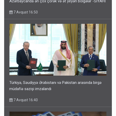
Azərbaycanda ən çox çörək və ət yeyən bölgələr -SİYAHI
7 Avqust 16:50
Türkiyə, Səudiyyə Ərəbistanı və Pakistan arasında birgə
müdafiə sazişi imzalandı
7 Avqust 16:40