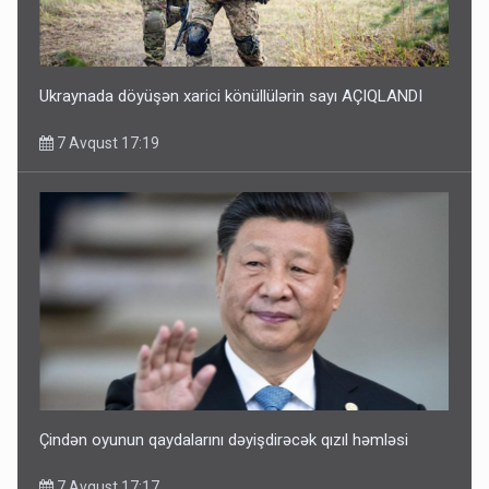
Ukraynada döyüşən xarici könüllülərin sayı AÇIQLANDI
7 Avqust 17:19
Çindən oyunun qaydalarını dəyişdirəcək qızıl həmləsi
7 Avqust 17:17