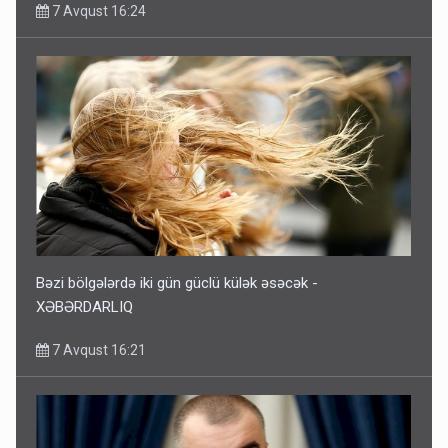
7 Avqust 16:24
Bəzi bölgələrdə iki gün güclü külək əsəcək -
XƏBƏRDARLIQ
7 Avqust 16:21