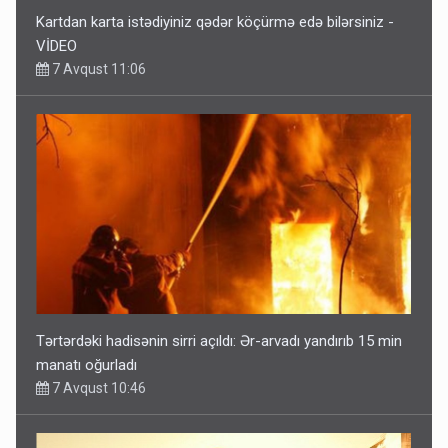
Kartdan karta istədiyiniz qədər köçürmə edə bilərsiniz -
VİDEO
7 Avqust 11:06
Tərtərdəki hadisənin sirri açıldı: Ər-arvadı yandırıb 15 min
manatı oğurladı
7 Avqust 10:46