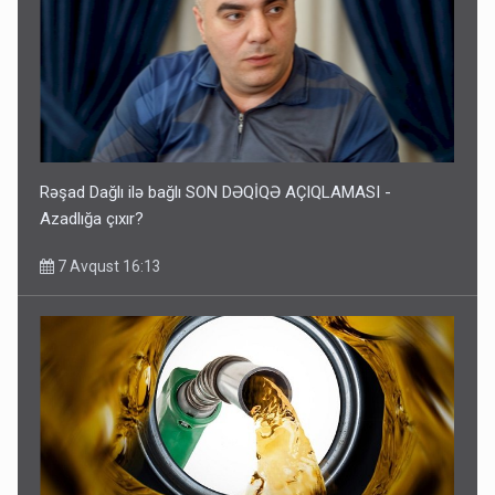
Rəşad Dağlı ilə bağlı SON DƏQİQƏ AÇIQLAMASI -
Azadlığa çıxır?
7 Avqust 16:13