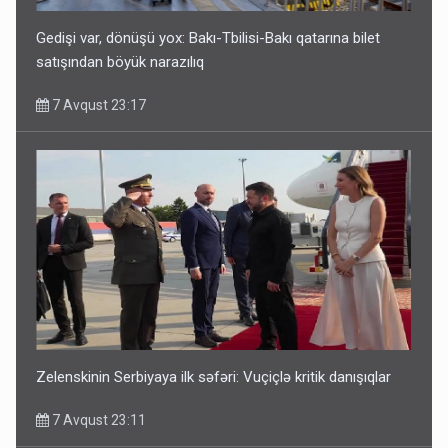
Gedişi var, dönüşü yox: Bakı-Tbilisi-Bakı qatarına bilet
satışından böyük narazılıq
7 Avqust 23:17
Media və Yayım Şurasına əlavə hüquq və vəzifələr verilib
7 Avqust 13:24
Zelenskinin Serbiyaya ilk səfəri: Vuçiçlə kritik danışıqlar
7 Avqust 23:11