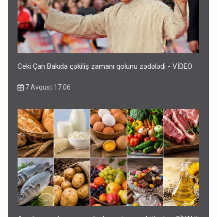
Ceki Çan Bakıda çəkiliş zamanı qolunu zədələdi - VİDEO
7 Avqust 17:06