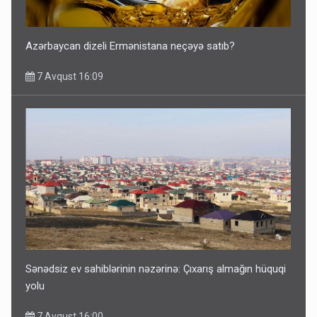
Azərbaycan dizeli Ermənistana neçəyə satıb?
7 Avqust 16:09
Sənədsiz ev sahiblərinin nəzərinə: Çıxarış almağın hüquqi
yolu
7 Avqust 16:00