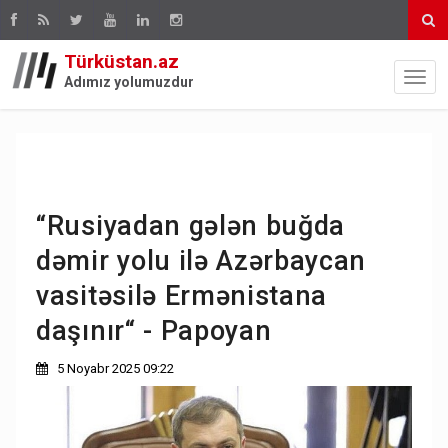
Türküstan.az
Adımız yolumuzdur
“Rusiyadan gələn buğda
dəmir yolu ilə Azərbaycan
vasitəsilə Ermənistana
daşınır“ - Papoyan
5 Noyabr 2025 09:22