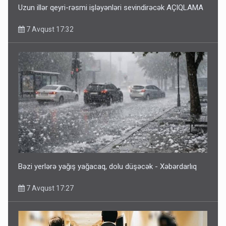
Uzun illər qeyri-rəsmi işləyənləri sevindirəcək AÇIQLAMA
7 Avqust 17:32
Bəzi yerlərə yağış yağacaq, dolu düşəcək - Xəbərdarlıq
7 Avqust 17:27