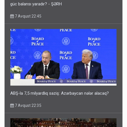
güc balansı yaradır? - ŞƏRH
7 Avqust 22:45
ABŞ-la 7,5 milyardlıq saziş: Azərbaycan nələr alacaq?
7 Avqust 22:35