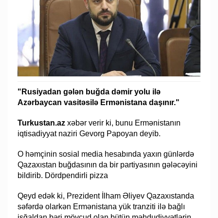
"Rusiyadan gələn buğda dəmir yolu ilə
Azərbaycan vasitəsilə Ermənistana daşınır."
Turkustan.az
xəbər verir ki, bunu Ermənistanın
iqtisadiyyat naziri Gevorg Papoyan deyib.
O həmçinin sosial media hesabında yaxın günlərdə
Qazaxıstan buğdasının da bir partiyasının gələcəyini
bildirib. Dördpendirli pizza
Qeyd edək ki, Prezident İlham Əliyev Qazaxıstanda
səfərdə olarkən Ermənistana yük tranziti ilə bağlı
işğaldan bəri mövcud olan bütün məhdudiyyətlərin