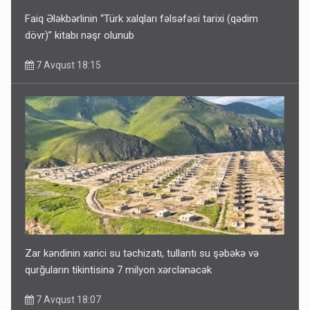
Faiq Ələkbərlinin “Türk xalqları fəlsəfəsi tarixi (qədim
dövr)” kitabı nəşr olunub
7 Avqust 18:15
Zar kəndinin xarici su təchizatı, tullantı su şəbəkə və
qurğuların tikintisinə 7 milyon xərclənəcək
7 Avqust 18:07