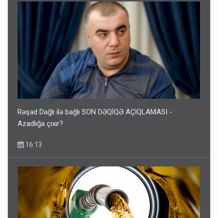
Rəşad Dağlı ilə bağlı SON DƏQİQƏ AÇIQLAMASI -
Azadlığa çıxır?
16:13