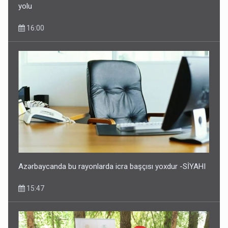
yolu
16:00
Azərbaycanda bu rayonlarda icra başçısı yoxdur -SİYAHI
15:47