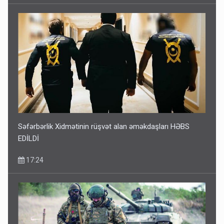
Səfərbərlik Xidmətinin rüşvət alan əməkdaşları HƏBS
EDİLDİ
17:24