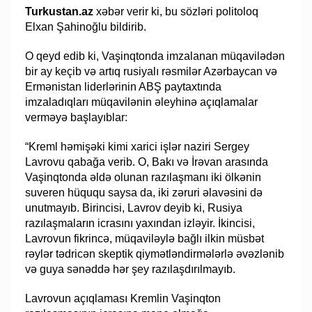
Turkustan.az
xəbər verir ki, bu sözləri politoloq
Elxan Şahinoğlu bildirib.
O qeyd edib ki, Vaşinqtonda imzalanan müqavilədən
bir ay keçib və artıq rusiyalı rəsmilər Azərbaycan və
Ermənistan liderlərinin ABŞ paytaxtında
imzaladıqları müqavilənin əleyhinə açıqlamalar
verməyə başlayıblar:
“Kreml həmişəki kimi xarici işlər naziri Sergey
Lavrovu qabağa verib. O, Bakı və İrəvan arasında
Vaşinqtonda əldə olunan razılaşmanı iki ölkənin
suveren hüququ saysa da, iki zəruri əlavəsini də
unutmayıb. Birincisi, Lavrov deyib ki, Rusiya
razılaşmaların icrasını yaxından izləyir. İkincisi,
Lavrovun fikrincə, müqaviləylə bağlı ilkin müsbət
rəylər tədricən skeptik qiymətləndirmələrlə əvəzlənib
və guya sənəddə hər şey razılaşdırılmayıb.
Lavrovun açıqlaması Kremlin Vaşinqton