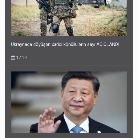
Ukraynada döyüşən xarici könüllülərin sayı AÇIQLANDI
17:19