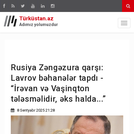
Türküstan.az
Adımız yolumuzdur
Rusiya Zəngəzura qarşı:
Lavrov bəhanələr tapdı -
“İrəvan və Vaşinqton
tələsməlidir, əks halda...”
8 Sentyabr 2025 21:28