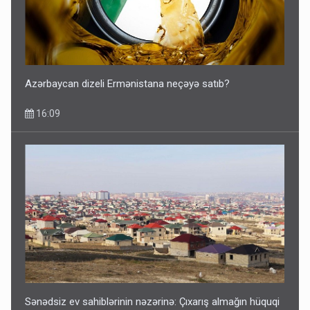
Azərbaycan dizeli Ermənistana neçəyə satıb?
16:09
Sənədsiz ev sahiblərinin nəzərinə: Çıxarış almağın hüquqi