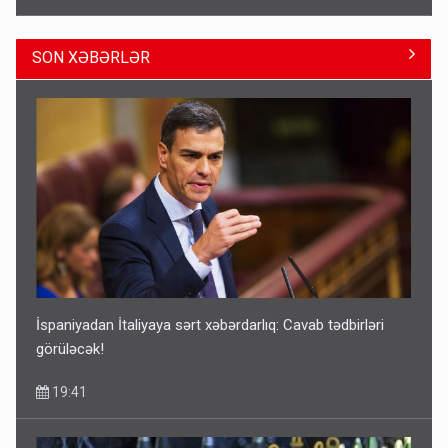
SON XƏBƏRLƏR
Geri çağırılan səfir Abel Məhərrəmovun oğludur - DOSYE
14:07
İspaniyadan İtaliyaya sərt xəbərdarlıq: Cavab tədbirləri
görüləcək!
19:41