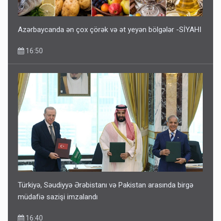
Azərbaycanda ən çox çörək və ət yeyən bölgələr -SİYAHI
16:50
Türkiyə, Səudiyyə Ərəbistanı və Pakistan arasında birgə
müdafiə sazişi imzalandı
16:40