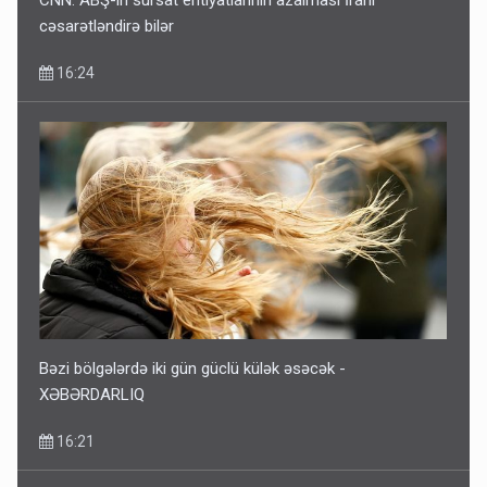
cəsarətləndirə bilər
16:24
Bəzi bölgələrdə iki gün güclü külək əsəcək -
XƏBƏRDARLIQ
16:21