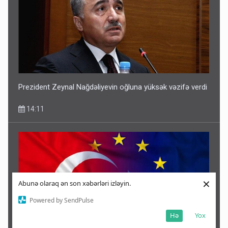
Prezident Zeynal Nağdəliyevin oğluna yüksək vəzifə verdi
14:11
×
Abunə olaraq ən son xəbərləri izləyin.
Powered by SendPulse
Hə
Yox