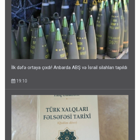
Media və Yayım Şurasına əlavə hüquq və vəzifələr verilib
13:24
İlk dəfə ortaya çıxdı! Anbarda ABŞ və İsrail silahları tapıldı
19:10
Kartdan karta istədiyiniz qədər köçürmə edə bilərsiniz -
VİDEO