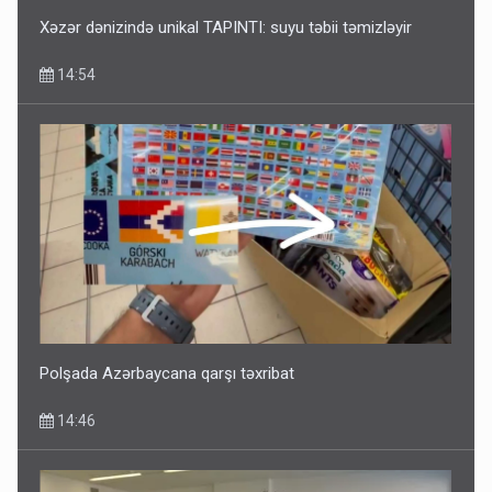
Xəzər dənizində unikal TAPINTI: suyu təbii təmizləyir
14:54
Polşada Azərbaycana qarşı təxribat
14:46