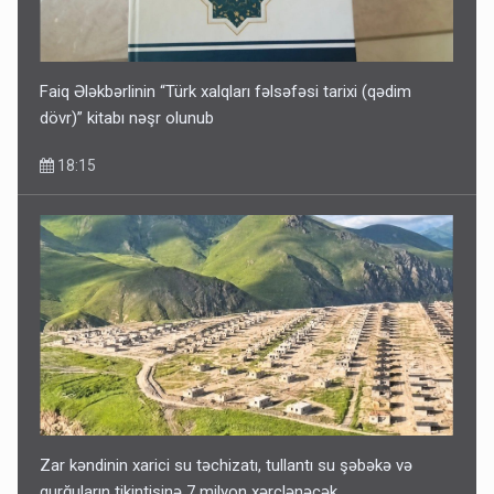
11:06
Faiq Ələkbərlinin “Türk xalqları fəlsəfəsi tarixi (qədim
dövr)” kitabı nəşr olunub
18:15
Zar kəndinin xarici su təchizatı, tullantı su şəbəkə və
qurğuların tikintisinə 7 milyon xərclənəcək