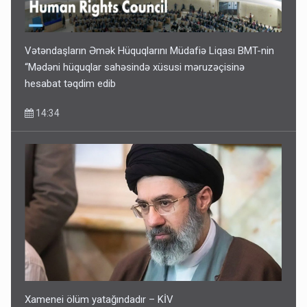
Vətəndaşların Əmək Hüquqlarını Müdafiə Liqası BMT-nin
“Mədəni hüquqlar sahəsində xüsusi məruzəçisinə
hesabat təqdim edib
14:34
Xamenei ölüm yatağındadır – KİV