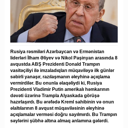
Rusiya rəsmiləri Azərbaycan və Ermənistan
liderləri İlham Əliyev və Nikol Paşinyan arasında 8
avqustda ABŞ Prezidenti Donald Trampın
vasitəçiliyi ilə imzaladıqları müqaviləyə ilk günlər
səbirli yanaşır, razılaşmanın əleyhinə açıqlama
vermirdilər. Bu onunla əlaqəliydi ki, Rusiya
Prezidenti Vladimir Putin amerikalı həmkarının
dəvəti üzərinə Trampla Alyaskada görüşə
hazırlaşırdı. Bu ərəfədə Kreml sahibinin və onun
əlaltılarının 8 avqust müqaviləsinin əleyhinə
açıqlamalar verməsi doğru sayılmırdı. Bu Trampın
səylərini şübhə altına almaq anlamına gələrdi.