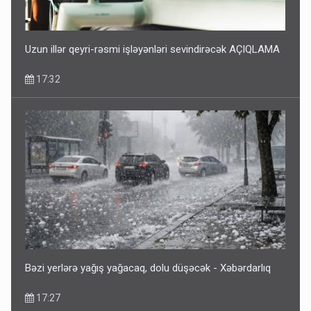
Uzun illər qeyri-rəsmi işləyənləri sevindirəcək AÇIQLAMA
17:32
Bəzi yerlərə yağış yağacaq, dolu düşəcək - Xəbərdarlıq
17:27