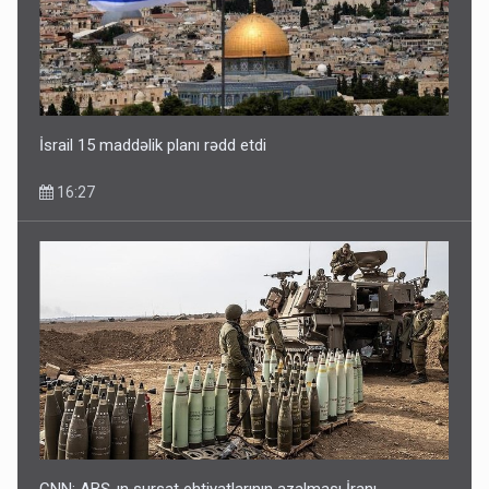
İsrail 15 maddəlik planı rədd etdi
16:27
CNN: ABŞ-ın sursat ehtiyatlarının azalması İranı