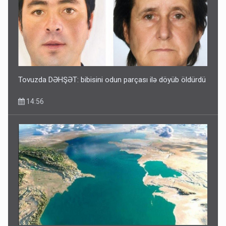
Tovuzda DƏHŞƏT: bibisini odun parçası ilə döyüb öldürdü
14:56