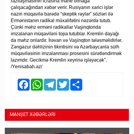
razılaşmasının icrasına mane olmağa
çalışacağından xəbər verir. Rusiyanın xarici işlər
naziri müqavilə barədə “skeptik rəylər” sözləri ilə
Ermənistanın radikal müxalifətini nəzərdə tutub.
Çünki məhz erməni radikallar Vaşinqtonda
imzalanan müqaviləni topa tutublar. Kremlin dayağı
da məhz onlardır. İrəvan və Vaşinqton tələsməlidirlər.
Zəngəzur dəhlizinin tikintisini və Azərbaycanla sülh
müqaviləsinin imzalanması prosesini sürətləndirmək
lazımdır. Gecikmə Kremlin xeyrinə işləyəcək”.
/Yenisabah.az/
Facebook
WhatsApp
Telegram
Twitter
Share
MANŞET XƏBƏRLƏRİ