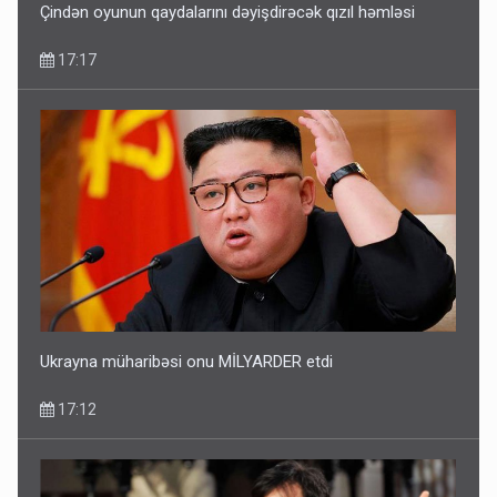
Çindən oyunun qaydalarını dəyişdirəcək qızıl həmləsi
17:17
Ukrayna müharibəsi onu MİLYARDER etdi
17:12