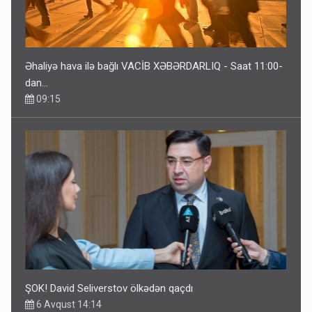
Əhaliyə hava ilə bağlı VACİB XƏBƏRDARLIQ - Saat 11:00-
dan…
09:15
ŞOK! David Seliverstov ölkədən qaçdı
6 Avqust 14:14