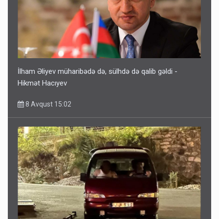
İlham Əliyev müharibədə də, sülhdə də qalib gəldi -
Hikmət Hacıyev
8 Avqust 15:02