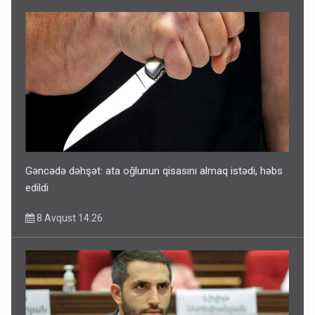
Gəncədə dəhşət: ata oğlunun qisasını almaq istədi, həbs
edildi
8 Avqust 14:26