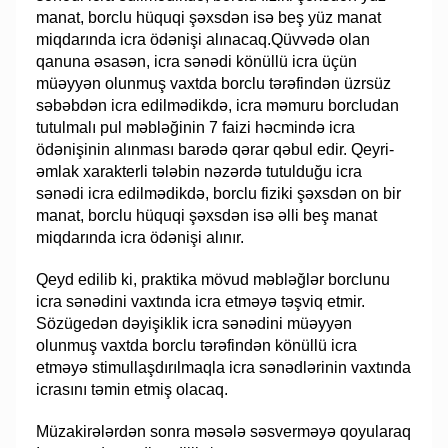
manat, borclu hüquqi şəxsdən isə beş yüz manat
miqdarında icra ödənişi alınacaq.Qüvvədə olan
qanuna əsasən, icra sənədi könüllü icra üçün
müəyyən olunmuş vaxtda borclu tərəfindən üzrsüz
səbəbdən icra edilmədikdə, icra məmuru borcludan
tutulmalı pul məbləğinin 7 faizi həcmində icra
ödənişinin alınması barədə qərar qəbul edir. Qeyri-
əmlak xarakterli tələbin nəzərdə tutulduğu icra
sənədi icra edilmədikdə, borclu fiziki şəxsdən on bir
manat, borclu hüquqi şəxsdən isə əlli beş manat
miqdarında icra ödənişi alınır.
Qeyd edilib ki, praktika mövud məbləğlər borclunu
icra sənədini vaxtında icra etməyə təşviq etmir.
Sözügedən dəyişiklik icra sənədini müəyyən
olunmuş vaxtda borclu tərəfindən könüllü icra
etməyə stimullaşdırılmaqla icra sənədlərinin vaxtında
icrasını təmin etmiş olacaq.
Müzakirələrdən sonra məsələ səsverməyə qoyularaq