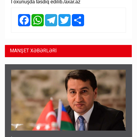
I oxunuşda təsdiq edilib./axar.az
Facebook
WhatsApp
Telegram
Twitter
Share
MANŞET XƏBƏRLƏRİ