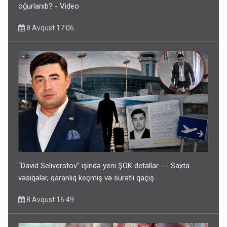
oğurlanıb? - Video
8 Avqust 17:06
“David Seliverstov” işində yeni ŞOK detallar - - Saxta
vəsiqələr, qaranlıq keçmiş və sürətli qaçış
8 Avqust 16:49