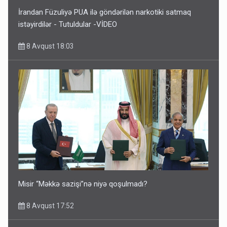
İrandan Füzuliyə PUA ilə göndərilən narkotiki satmaq
istəyirdilər - Tutuldular -VİDEO
8 Avqust 18:03
Misir “Məkkə sazişi”nə niyə qoşulmadı?
8 Avqust 17:52