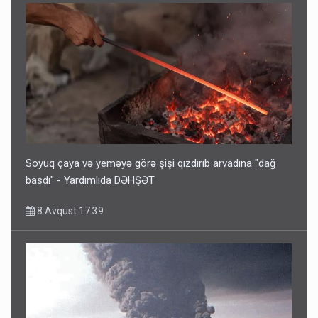
Soyuq çaya və yeməyə görə şişi qızdırıb arvadına "dağ
basdı" - Yardımlıda DƏHŞƏT
8 Avqust 17:39