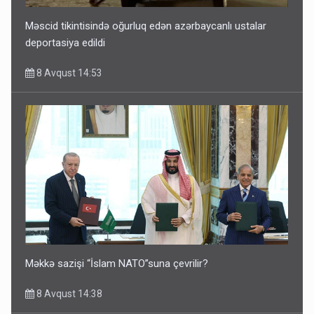
Məscid tikintisində oğurluq edən azərbaycanlı ustalar
deportasiya edildi
8 Avqust 14:53
Məkkə sazişi “İslam NATO”suna çevrilir?
8 Avqust 14:38