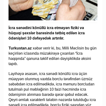
İcra sənədini könüllü icra etməyən fiziki və
hüquqi şəxslər barəsində tətbiq edilən icra
ödənişləri 10 dəfəyədək artırılır.
Turkustan.az
xəbər verir ki, bu, Milli Məclisin bu gün
keçirilən iclasında müzakirəyə çıxarılan “İcra
haqqında” qanuna təklif edilən dəyişiklikdə əksini
tapıb.
Layihəyə əsasən, icra sənədi könüllü icra üçün
müəyyən olunmuş vaxtda borclu tərəfindən üzrsüz
səbəbdən icra edilmədikdə, icra məmuru borcludan
tutulmalı pul məbləğinin 10 faizi həcmində icra
ödənişinin alınması barədə qərar qəbul edəcək.
Qeyri-əmlak xarakterli tələbin nəzərdə tutulduğu icra
sənədi icra edilmədikdə, borclu fiziki şəxsdən yüz