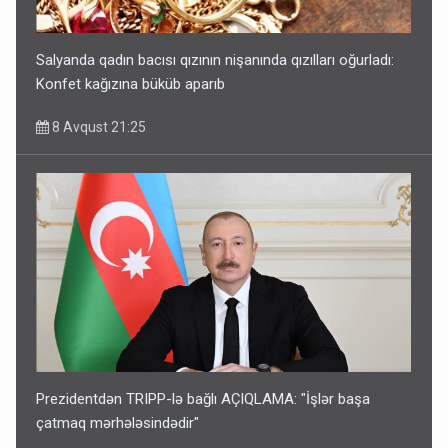
Salyanda qadın bacısı qızının nişanında qızılları oğurladı:
Konfet kağızına büküb aparıb
8 Avqust 21:25
Prezidentdən TRIPP-lə bağlı AÇIQLAMA: "İşlər başa
çatmaq mərhələsindədir"