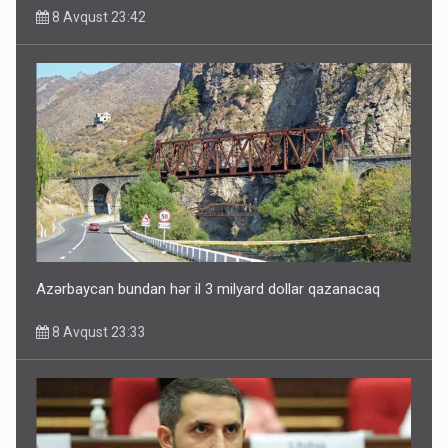
8 Avqust 23:42
Paşinyan Əliyevə zəng etməsindən danışdı
8 Avqust 16:18
Azərbaycan bundan hər il 3 milyard dollar qazanacaq
8 Avqust 23:33