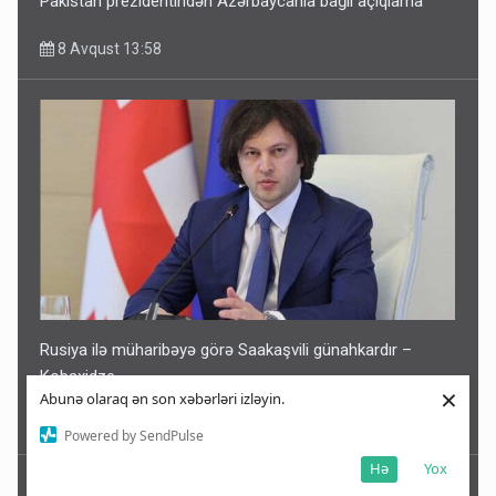
Pakistan prezidentindən Azərbaycanla bağlı açıqlama
8 Avqust 13:58
Rusiya ilə müharibəyə görə Saakaşvili günahkardır –
Kobaxidze
×
Abunə olaraq ən son xəbərləri izləyin.
8 Avqust 13:44
Powered by SendPulse
Hə
Yox