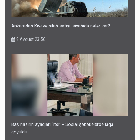
Azərbaycan bundan hər il 3 milyard dollar qazanacaq
8 Avqust 23:33
Ankaradan Kiyevə silah satışı: siyahıda nələr var?
8 Avqust 23:56
İrəvan dünyaya Azərbaycan üzərindən çıxır – Mühüm
etiraf
8 Avqust 23:19
Baş nazirin ayaqları “itdi” - Sosial şəbəkələrdə lağa
qoyuldu