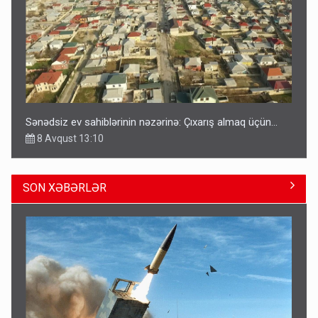
Sənədsiz ev sahiblərinin nəzərinə: Çıxarış almaq üçün...
8 Avqust 13:10
SON XƏBƏRLƏR