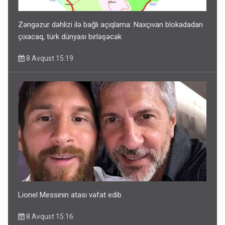
Zəngəzur dəhlizi ilə bağlı açıqlama: Naxçıvan blokadadan
çıxacaq, türk dünyası birləşəcək
8 Avqust 15:19
Lionel Messinin atası vəfat edib
8 Avqust 15:16