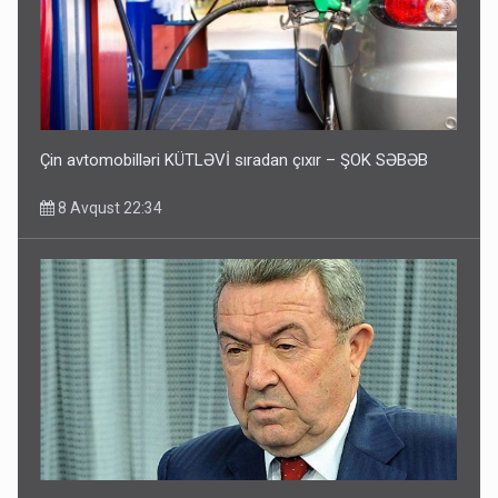
Çin avtomobilləri KÜTLƏVİ sıradan çıxır – ŞOK SƏBƏB
8 Avqust 22:34