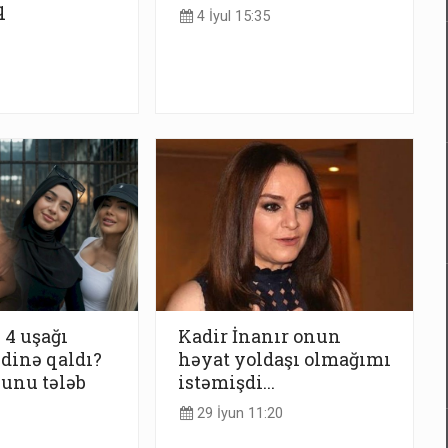
q
4 İyul 15:35
4 uşağı
Kadir İnanır onun
dinə qaldı?
həyat yoldaşı olmağımı
unu tələb
istəmişdi...
29 İyun 11:20