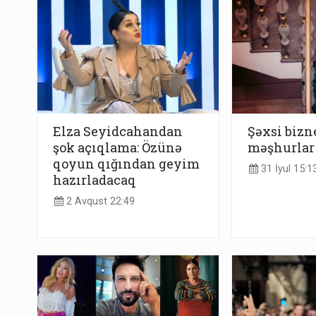
Elza Seyidcahandan
Şəxsi bizn
şok açıqlama: Özünə
məşhurlar 
qoyun qığından geyim
31 İyul 15:1
hazırladacaq
2 Avqust 22:49