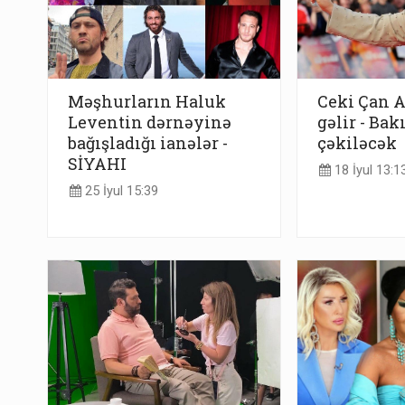
Məşhurların Haluk
Ceki Çan 
Leventin dərnəyinə
gəlir - Bak
bağışladığı ianələr -
çəkiləcək
SİYAHI
18 İyul 13:1
25 İyul 15:39