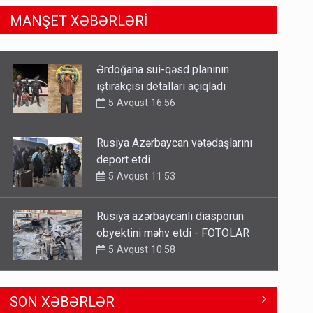
MANŞET XƏBƏRLƏRİ
Rusiya Azərbaycan vətədaşlarını
deport etdi
5 Avqust 11:53
Rusiya azərbaycanlı diasporun
obyektini məhv etdi - FOTOLAR
5 Avqust 10:58
Bu tarixdən HAVALAR DƏYİŞİR -
İSTİLƏR BİTİR
4 Avqust 22:04
ŞOK! David Seliverstov ölkədən
SON XƏBƏRLƏR
qaçdı