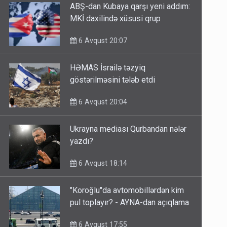
ABŞ-dan Kubaya qarşı yeni addım:
MKİ daxilində xüsusi qrup
6 Avqust 20:07
HƏMAS İsrailə təzyiq
göstərilməsini tələb etdi
6 Avqust 20:04
Ukrayna mediası Qurbandan nələr
yazdı?
6 Avqust 18:14
"Koroğlu"da avtomobillərdən kim
pul toplayır? - AYNA-dan açıqlama
6 Avqust 17:55