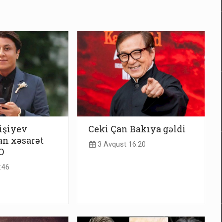
işiyev
Ceki Çan Bakıya gəldi
an xəsarət
3 Avqust 16:20
O
:46