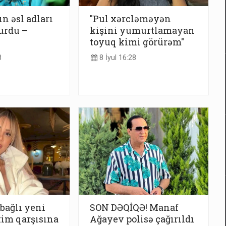
n əsl adları
"Pul xərcləməyən
urdu –
kişini yumurtlamayan
toyuq kimi görürəm"
8
8 İyul 16:28
 bağlı yeni
SON DƏQİQƏ! Manaf
kim qarşısına
Ağayev polisə çağırıldı