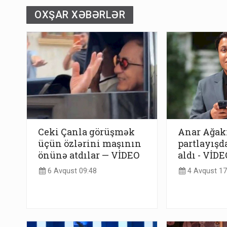
OXŞAR XƏBƏRLƏR
Ceki Çanla görüşmək
Anar Ağak
üçün özlərini maşının
partlayışd
önünə atdılar — VİDEO
aldı - VİDE
6 Avqust 09:48
4 Avqust 17