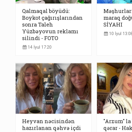
Qalmaqal böyüdü:
Məşhurları
Boykot çağırışlarından
maraq doğ
sonra Taleh
SİYAHI
Yüzbəyovun reklamı
10 İyul 13:0
silindi - FOTO
14 İyul 17:20
Heyvan nəcisindən
"Arzum" la
hazırlanan qəhvə içdi
qərar - Ha