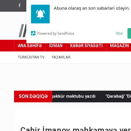
(012) 449 94 05
Abunə olaraq ən son xəbərləri izləyin.
Türküstan.az
Yox
Powered by SendPulse
Adımız yolumuzdur
ANA SƏHİFƏ
İDMAN
XƏBƏR SİYASƏTİ
MAQAZİN
TÜRKÜSTAN TV
YAZARLAR
SON DƏQİQƏ
 təşəkkür məktubu yazdı
"Qarabağ" "Dinamo"ya məğlub oldu
Cabir İmanov məhkəməyə veril