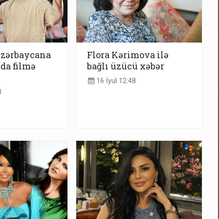
Azərbaycana
Flora Kərimova ilə
ıda filmə
bağlı üzücü xəbər
16 İyul 12:48
3