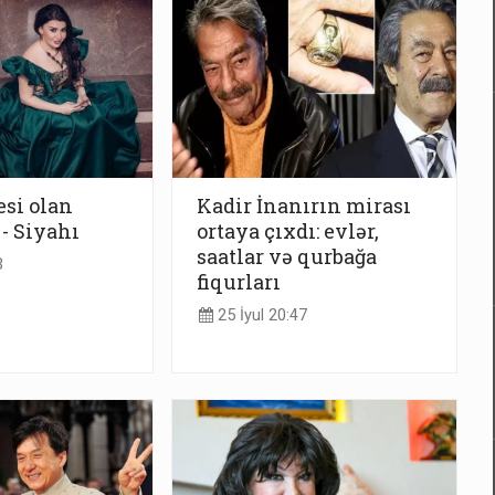
esi olan
Kadir İnanırın mirası
- Siyahı
ortaya çıxdı: evlər,
saatlar və qurbağa
3
fiqurları
25 İyul 20:47