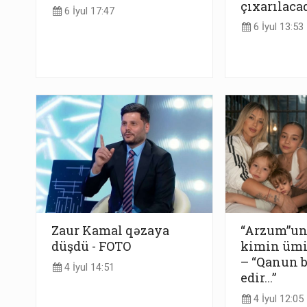
çıxarılaca
6 İyul 17:47
6 İyul 13:53
Zaur Kamal qəzaya
“Arzum”un 
düşdü - FOTO
kimin ümi
– “Qanun b
4 İyul 14:51
edir...”
4 İyul 12:05