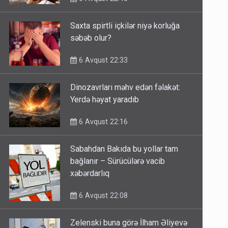
Saxta spirtli içkilər niyə korluğa
səbəb olur?
6 Avqust 22:33
Dinozavrları məhv edən fəlakət:
Yerdə həyat yaradıb
6 Avqust 22:16
Sabahdan Bakıda bu yollar tam
bağlanır – Sürücülərə vacib
xəbərdarlıq
6 Avqust 22:08
Zelenski buna görə İlham Əliyevə