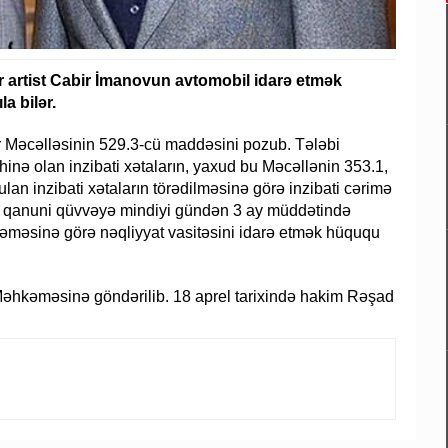
artist Cabir İmanovun avtomobil idarə etmək
a bilər.
ar Məcəlləsinin 529.3-cü maddəsini pozub. Tələbi
inə olan inzibati xətaların, yaxud bu Məcəllənin 353.1,
an inzibati xətaların törədilməsinə görə inzibati cərimə
ın qanuni qüvvəyə mindiyi gündən 3 ay müddətində
əməsinə görə nəqliyyat vasitəsini idarə etmək hüququ
əhkəməsinə göndərilib. 18 aprel tarixində hakim Rəşad