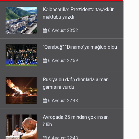
6 Avqust 14:14
Kəlbəcərlilər Prezidentə təşəkkür
məktubu yazdı
Bu ölkələrə şəxsiyyət vəsiqəsi ilə
gedə biləcəksiniz - SİYAHI
6 Avqust 23:52
6 Avqust 10:53
"Qarabağ" "Dinamo"ya məğlub oldu
Ərdoğana sui-qəsd planının
6 Avqust 22:59
iştirakçısı detalları açıqladı
5 Avqust 16:56
Rusiya bu dəfə dronlarla alman
gəmisini vurdu
6 Avqust 22:48
Avropada 25 mindən çox insan
ölüb
6 Avqust 22:43