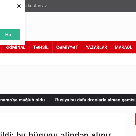
×
info@turkustan.az
Hə
KRİMİNAL
TƏHSİL
CƏMİYYƏT
YAZARLAR
MARAQLI
Rusiya bu dəfə dronlarla alman gəmisini vurdu
Avropada 2
di: bu hüququ əlindən alınır