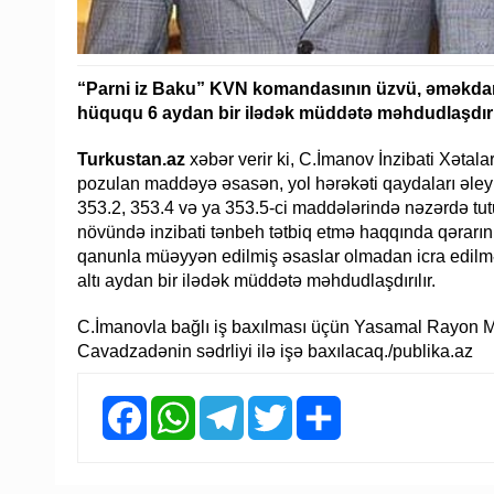
“Parni iz Baku” KVN komandasının üzvü, əməkdar 
hüququ 6 aydan bir ilədək müddətə məhdudlaşdırıl
Turkustan.az
xəbər verir ki, C.İmanov İnzibati Xətal
pozulan maddəyə əsasən, yol hərəkəti qaydaları əleyh
353.2, 353.4 və ya 353.5-ci maddələrində nəzərdə tutul
növündə inzibati tənbeh tətbiq etmə haqqında qərar
qanunla müəyyən edilmiş əsaslar olmadan icra edilm
altı aydan bir ilədək müddətə məhdudlaşdırılır.
C.İmanovla bağlı iş baxılması üçün Yasamal Rayon M
Cavadzadənin sədrliyi ilə işə baxılacaq./publika.az
Facebook
WhatsApp
Telegram
Twitter
Share