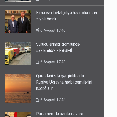
Elmə və dövlətçiliyə həsr olunmuş
ziyalı ömrü
6 Avqust 17:46
Sürücülərimiz gömrükdə
saxlanılıb? - RƏSMİ
6 Avqust 17:43
Qara dənizdə gərginlik artır!
Rusiya Ukrayna hərbi gəmilərini
hədəf alır
6 Avqust 17:43
Parlamentdə xəritə davası: