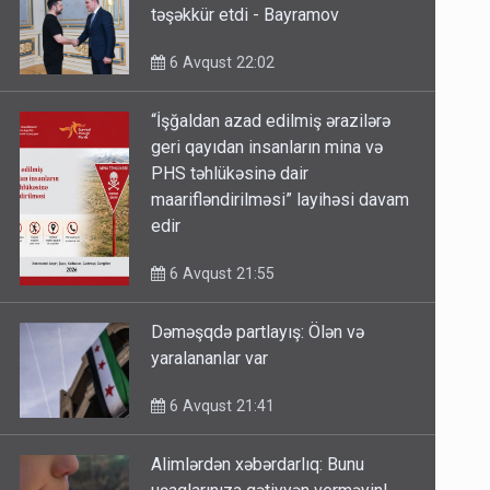
təşəkkür etdi - Bayramov
6 Avqust 22:02
“İşğaldan azad edilmiş ərazilərə
geri qayıdan insanların mina və
PHS təhlükəsinə dair
maarifləndirilməsi” layihəsi davam
edir
6 Avqust 21:55
Dəməşqdə partlayış: Ölən və
yaralananlar var
6 Avqust 21:41
Alimlərdən xəbərdarlıq: Bunu