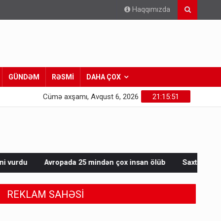
Haqqımızda
GÜNDƏM
RƏSMİ
DAHA ÇOX
Cümə axşamı, Avqust 6, 2026
21:15:53
5 mindən çox insan ölüb
Saxta spirtli içkilər niyə korluğa s
REKLAM SAHƏSİ