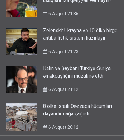
uşaqlarınıza qətiyyən verməyin!
6 Avqust 21:36
Zelenski: Ukrayna və 10 ölkə birgə
antiballistik sistem hazırlayır
6 Avqust 21:23
Kalın və Şeybani Türkiyə-Suriya
əməkdaşlığını müzakirə etdi
6 Avqust 21:12
8 ölkə İsraili Qəzzada hücumları
dayandırmağa çağırdı
6 Avqust 20:12