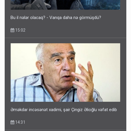
Bu il nələr olacaq? - Vanqa daha nə görmüşdü?
15:02
Əməkdar incəsənət xadimi, şair Çingiz Əlioğlu vəfat edib
14:31