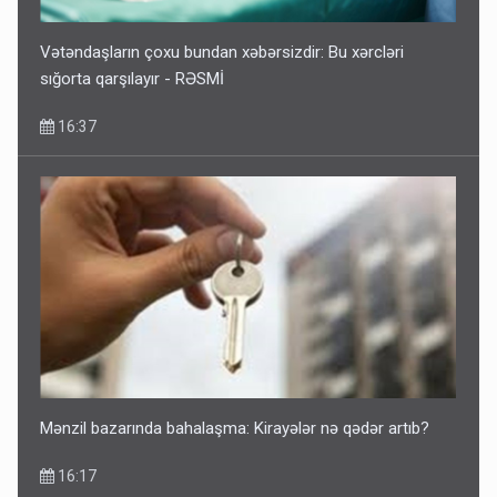
Vətəndaşların çoxu bundan xəbərsizdir: Bu xərcləri
sığorta qarşılayır - RƏSMİ
16:37
Mənzil bazarında bahalaşma: Kirayələr nə qədər artıb?
16:17