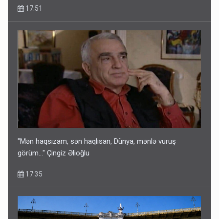
17:51
"Mən haqsızam, sən haqlısan, Dünya, mənlə vuruş
görüm..." Çingiz Əlioğlu
17:35