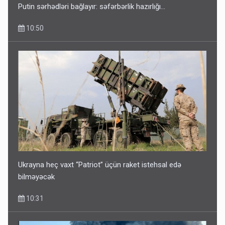
Putin sərhədləri bağlayır: səfərbərlik hazırlığı...
10:50
Ukrayna heç vaxt “Patriot” üçün raket istehsal edə
bilməyəcək
10:31