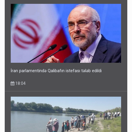
Avtomobil sahiblərinin nəzərinə: Kasko bahalaşır -
SƏBƏBLƏR
15:35
İran parlamentində Qalibafın istefası tələb edildi
18:04