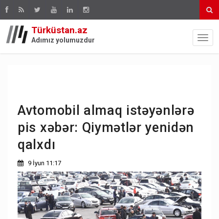
Türküstan.az
Adımız yolumuzdur
Avtomobil almaq istəyənlərə
pis xəbər: Qiymətlər yenidən
qalxdı
9 İyun 11:17