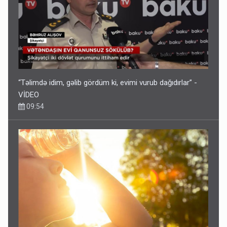
“Təlimdə idim, gəlib gördüm ki, evimi vurub dağıdırlar” -
VİDEO
09:54