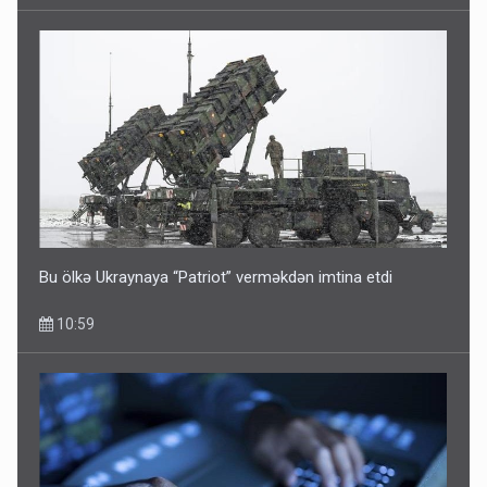
Bu ölkə Ukraynaya “Patriot” verməkdən imtina etdi
10:59