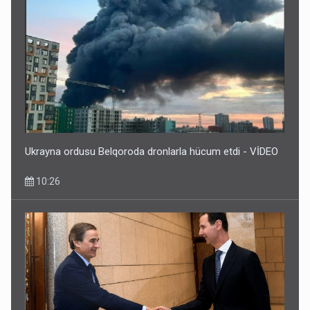
Ukrayna ordusu Belqoroda dronlarla hücum etdi - VİDEO
10:26