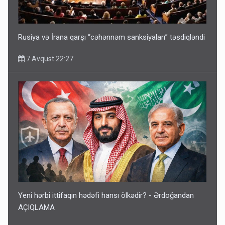
Rusiya və İrana qarşı “cəhənnəm sanksiyaları” təsdiqləndi
7 Avqust 22:27
Yeni hərbi ittifaqın hədəfi hansı ölkədir? - Ərdoğandan
AÇIQLAMA