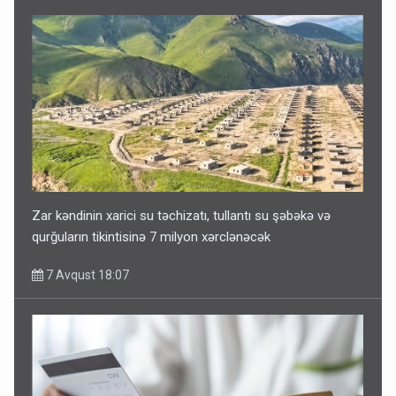
Zar kəndinin xarici su təchizatı, tullantı su şəbəkə və
qurğuların tikintisinə 7 milyon xərclənəcək
7 Avqust 18:07