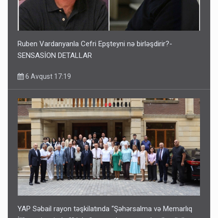
Ruben Vardanyanla Cefri Epşteyni nə birləşdirir?-
SENSASİON DETALLAR
6 Avqust 17:19
YAP Səbail rayon təşkilatında “Şəhərsalma və Memarlıq