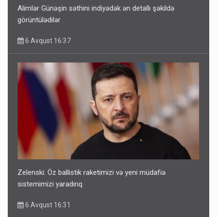
Alimlər Günəşin səthini indiyədək ən detallı şəkildə
görüntülədilər
6 Avqust 16:37
Zelenski: Öz ballistik raketimizi və yeni müdafiə
sistemimizi yaradırıq
6 Avqust 16:31