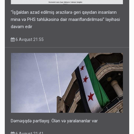
“İşğaldan azad edilmiş ərazilərə geri qayıdan insanların
mina və PHS təhlükəsinə dair maarifləndirilməsi” layihəsi
davam edir
6 Avqust 21:55
Dəməşqdə partlayış: Ölən və yaralananlar var
6 Avqust 21:41