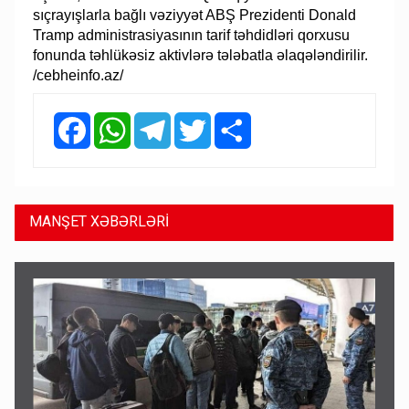
sıçrayışlarla bağlı vəziyyət ABŞ Prezidenti Donald
Tramp administrasiyasının tarif təhdidləri qorxusu
fonunda təhlükəsiz aktivlərə tələbatla əlaqələndirilir.
/cebheinfo.az/
Facebook
WhatsApp
Telegram
Twitter
Share
MANŞET XƏBƏRLƏRİ