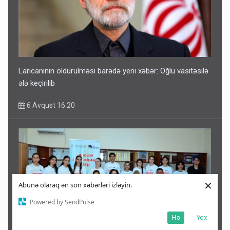
Laricaninin öldürülməsi barədə yeni xəbər: Oğlu vasitəsilə
ələ keçirilib
6 Avqust 16:20
×
Abunə olaraq ən son xəbərləri izləyin.
Powered by SendPulse
Hə
Yox