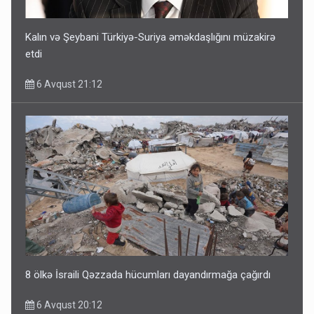
Kalın və Şeybani Türkiyə-Suriya əməkdaşlığını müzakirə
etdi
6 Avqust 21:12
8 ölkə İsraili Qəzzada hücumları dayandırmağa çağırdı
6 Avqust 20:12