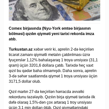
Comex birjasında (Nyu-York əmtəə birjasının
bölməsi) qızılın qiyməti yeni tarixi rekorda imza
atıb.
Turkustan.az
xəbər verir ki, aprelin 2-də keçirilən
ticarət zamanı qiymətli metalın çatdırılması üzrə
fyuçerslər 1,12% bahalaşaraq 1 troya unsiyası (31,1
qram) üçün 3201,6 dollara çatıb. Tarixdə heç vaxt
qızıl bu qədər baha olmamışdı. Daha sonra, aprelin
3-də səhər saatlarında qiymət 1 troya unsiyası üçün
3171,5 dollar olub.
Qızıl martın 27-də keçirilən hərracda əvvəlki
rekordunu təzələyib. Qızılın birja qiyməti tarixdə ilk
dəfə olaraq 1,5%-dən çox artaraq 1 troy unsiyası
üçün 3,1 min dolları ötüb. Qızıl qiymətlərindəki