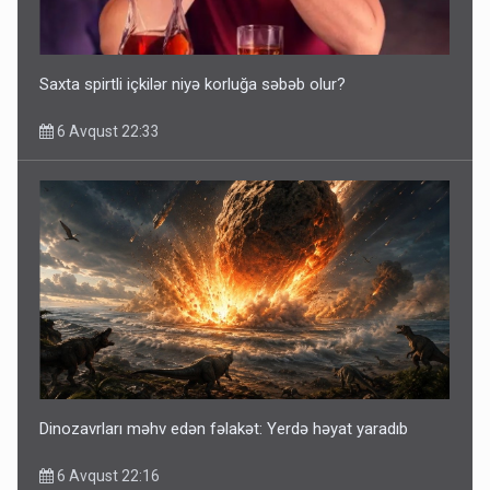
Saxta spirtli içkilər niyə korluğa səbəb olur?
6 Avqust 22:33
Dinozavrları məhv edən fəlakət: Yerdə həyat yaradıb
6 Avqust 22:16