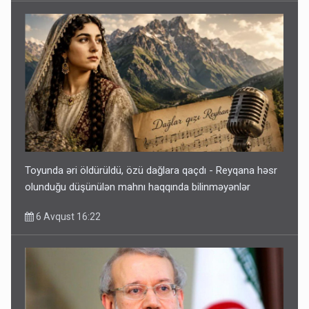
Toyunda əri öldürüldü, özü dağlara qaçdı - Reyqana həsr
olunduğu düşünülən mahnı haqqında bilinməyənlər
6 Avqust 16:22