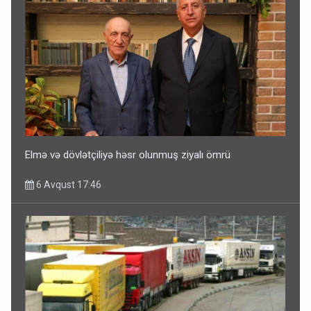
Elmə və dövlətçiliyə həsr olunmuş ziyalı ömrü
6 Avqust 17:46