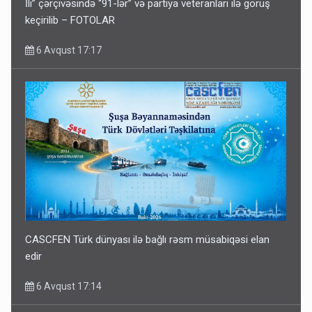
İli” çərçivəsində “91-lər” və partiya veteranları ilə görüş
keçirilib – FOTOLAR
6 Avqust 17:17
CASCFEN Türk dünyası ilə bağlı rəsm müsabiqəsi elan
edir
6 Avqust 17:14