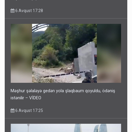
6 Avqust 17:28
Məşhur şəlaləyə gedən yola şlaqbaum qoyuldu, ödəniş
istənilir – VİDEO
6 Avqust 17:25