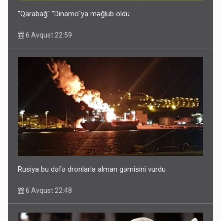
"Qarabağ" "Dinamo"ya məğlub oldu
6 Avqust 22:59
Ərdoğana sui-qəsd planının iştirakçısı detalları açıqladı
5 Avqust 16:56
Rusiya bu dəfə dronlarla alman gəmisini vurdu
6 Avqust 22:48