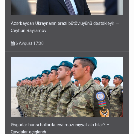
Azərbaycan Ukraynanın ərazi bütövlüyünü dəstəkləyir —
Ceyhun Bayramov
6 Avqust 17:30
Əsgərlər hansı hallarda evə məzuniyyət ala bilər? –
Qaydalar açıqlandı