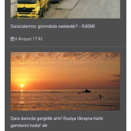
Sürücülərimiz gömrükdə saxlanılıb? - RƏSMİ
6 Avqust 17:43
Qara dənizdə gərginlik artır! Rusiya Ukrayna hərbi
gəmilərini hədəf alır