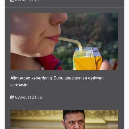
Alimlərdən xəbərdarlıq: Bunu uşaqlarınıza qətiyyən
verməyin!
6 Avqust 21:36