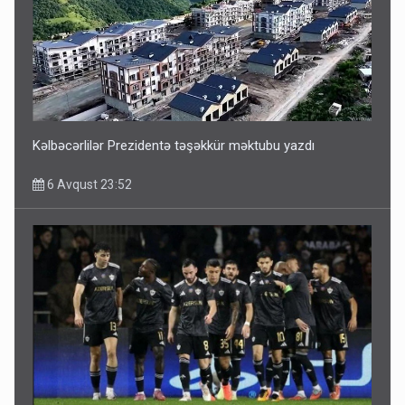
ŞOK! David Seliverstov ölkədən qaçdı
6 Avqust 14:14
Kəlbəcərlilər Prezidentə təşəkkür məktubu yazdı
6 Avqust 23:52
Bu ölkələrə şəxsiyyət vəsiqəsi ilə gedə biləcəksiniz -
SİYAHI
6 Avqust 10:53