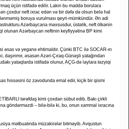
armaq üçün istifadə edilir. Lakin bu maddə borulara
ən çoxdur neft ixrac edən və bir dəfə də olsun belə hal
zlənməmiş boruya vurulması qeyri-mümkündür. Ən adi
rastrukturu Azərbaycana məxsusdur, üstəlik, neft ölkənin
ql olunan Azərbaycan neftinin keyfiyyətinə BP kimi
lməsi əsas və yeganə ehtimaldır. Çünki BTC ilə SOCAR-ın
 ki, daşınmır, əsasən Azəri-Çıraq-Günəşli yatağından
rudakı yataqlarda istifadə olunur, AÇG-də laylara təzyiqi
as hissəsini öz zavodunda emal edir, kiçik bir qismi
TİBARLI tərəfdaş kimi çoxdan sübut edib. Bakı çirkli
rına göndərməzdi – bilə-bilə ki, bu, onun xammal ixracına
Rusiya mətbuatında müzakirələr bitməyib. Avqustun