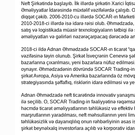
Neft Şirkətində başlayıb. İlk illərdə şirkətin Xarici İq
Əməliyyatlar İdarəsində müxtəlif vəzifələrdə çalışıb.
diqqət çəkib. 2006-2010-cu illərdə SOCAR-ın Marketin
2010-2018-ci illərdə isə idarə rəisi olub. Əhmədzadə, 
satış və logistikada müasir texnologiyaların tətbiqi il
əməliyyatları və gəlirləri nəzərəçarpacaq dərəcədə art
2018-ci ildə Adnan Əhmədzadə SOCAR-ın ticarət “qan
vəzifəsinə təyin olunub. Şirkət İsveçrənin Cenevrə şə
bazarlarına çıxarılması, yeni bazarlara nüfuz edilməsi
oynayır. Əhmədzadənin dövründə SOCAR Trading-in tic
şirkət Avropa, Asiya və Amerika bazarlarında öz mövqe
strategiyasında şəffaflıq, risklərin idarə edilməsi və yen
Adnan Əhmədzadə neft ticarətində innovativ yanaşmala
ilə seçilib. O, SOCAR Trading-in fəaliyyətinə rəqəmsall
həcmdə ticarət əməliyyatlarının təhlükəsiz və effektiv
marşrutlarının yaradılması, neft məhsullarının yeni li
təhlükəsizlik və dayanıqlılıq onun rəhbərliyinin əsas
şirkət beynəlxalq investorlara açılıb və korporativ idar