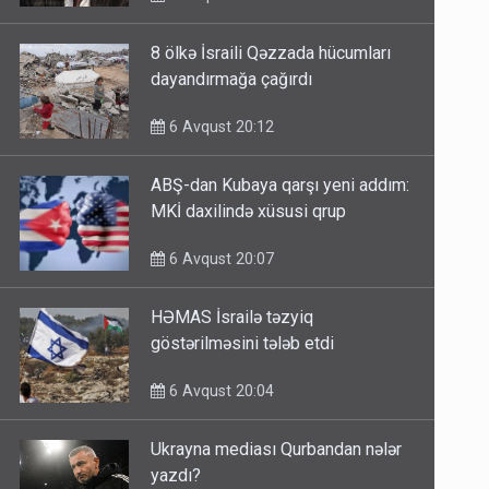
8 ölkə İsraili Qəzzada hücumları
dayandırmağa çağırdı
6 Avqust 20:12
ABŞ-dan Kubaya qarşı yeni addım:
MKİ daxilində xüsusi qrup
6 Avqust 20:07
HƏMAS İsrailə təzyiq
göstərilməsini tələb etdi
6 Avqust 20:04
Ukrayna mediası Qurbandan nələr
yazdı?