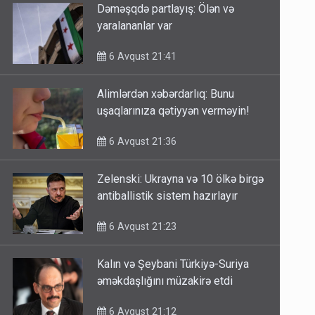
Dəməşqdə partlayış: Ölən və
yaralananlar var
6 Avqust 21:41
Alimlərdən xəbərdarlıq: Bunu
uşaqlarınıza qətiyyən verməyin!
6 Avqust 21:36
Zelenski: Ukrayna və 10 ölkə birgə
antiballistik sistem hazırlayır
6 Avqust 21:23
Kalın və Şeybani Türkiyə-Suriya
əməkdaşlığını müzakirə etdi
6 Avqust 21:12