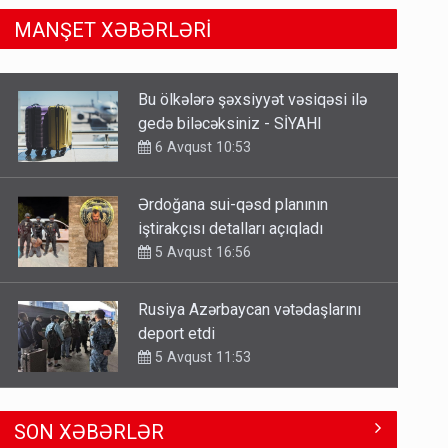
MANŞET XƏBƏRLƏRİ
Ərdoğana sui-qəsd planının
iştirakçısı detalları açıqladı
5 Avqust 16:56
Rusiya Azərbaycan vətədaşlarını
deport etdi
5 Avqust 11:53
Rusiya azərbaycanlı diasporun
obyektini məhv etdi - FOTOLAR
5 Avqust 10:58
Əhaliyə hava ilə bağlı VACİB
SON XƏBƏRLƏR
XƏBƏRDARLIQ - Saat 11:00-dan…