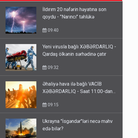
09:15
İldırım 20 nəfərin həyatına son
qoydu - "Narıncı" təhlükə
ŞOK! David Seliverstov ölkədən
qaçdı
09:40
6 Avqust 14:14
Yeni virusla bağlı XƏBƏRDARLIQ -
Qardaş ölkənin sərhədinə çatır
Bu ölkələrə şəxsiyyət vəsiqəsi ilə
gedə biləcəksiniz - SİYAHI
09:32
6 Avqust 10:53
Əhaliyə hava ilə bağlı VACİB
XƏBƏRDARLIQ - Saat 11:00-dan…
09:15
Ukrayna "İsgəndər"ləri necə məhv
edə bilər?