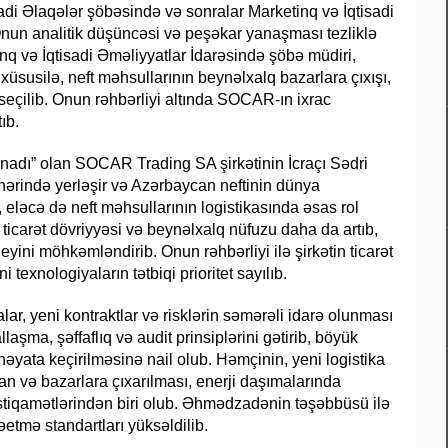
tisadi Əlaqələr şöbəsində və sonralar Marketinq və İqtisadi
 Onun analitik düşüncəsi və peşəkar yanaşması tezliklə
q və İqtisadi Əməliyyatlar İdarəsində şöbə müdiri,
xüsusilə, neft məhsullarının beynəlxalq bazarlara çıxışı,
ə seçilib. Onun rəhbərliyi altında SOCAR-ın ixrac
ıb.
adı” olan SOCAR Trading SA şirkətinin İcraçı Sədri
hərində yerləşir və Azərbaycan neftinin dünya
, eləcə də neft məhsullarının logistikasında əsas rol
arət dövriyyəsi və beynəlxalq nüfuzu daha da artıb,
yini möhkəmləndirib. Onun rəhbərliyi ilə şirkətin ticarət
i texnologiyaların tətbiqi prioritet sayılıb.
r, yeni kontraktlar və risklərin səmərəli idarə olunması
aşma, şəffaflıq və audit prinsiplərini gətirib, böyük
 həyata keçirilməsinə nail olub. Həmçinin, yeni logistika
man və bazarlara çıxarılması, enerji daşımalarında
 istiqamətlərindən biri olub. Əhmədzadənin təşəbbüsü ilə
əetmə standartları yüksəldilib.