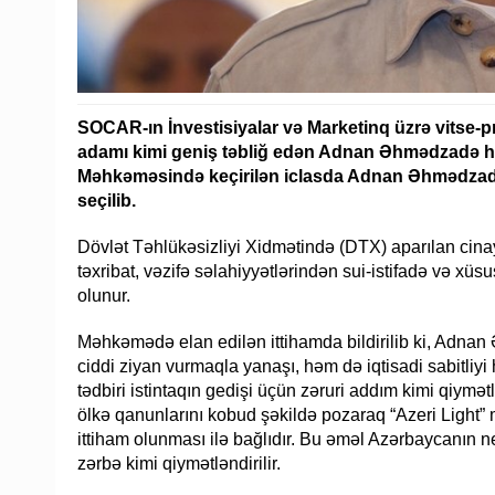
SOCAR-ın İnvestisiyalar və Marketinq üzrə vitse-
adamı kimi geniş təbliğ edən Adnan Əhmədzadə hə
Məhkəməsində keçirilən iclasda Adnan Əhmədzadə
seçilib.
Dövlət Təhlükəsizliyi Xidmətində (DTX) aparılan cinayə
təxribat, vəzifə səlahiyyətlərindən sui-istifadə və x
olunur.
Məhkəmədə elan edilən ittihamda bildirilib ki, Adnan
ciddi ziyan vurmaqla yanaşı, həm də iqtisadi sabitliy
tədbiri istintaqın gedişi üçün zəruri addım kimi qiymə
ölkə qanunlarını kobud şəkildə pozaraq “Azeri Light” m
ittiham olunması ilə bağlıdır. Bu əməl Azərbaycanın nef
zərbə kimi qiymətləndirilir.