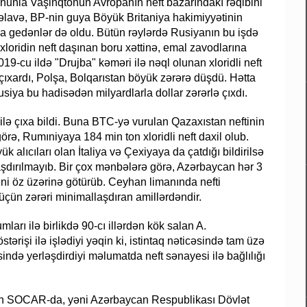
nunla Vaşinqtonun Avropanın neft bazarındakı rəqibini
 əlavə, BP-nin guya Böyük Britaniya hakimiyyətinin
ığa gedənlər də oldu. Bütün rəylərdə Rusiyanın bu işdə
i xloridin neft daşınan boru xəttinə, emal zavodlarına
9-cu ildə "Drujba" kəməri ilə nəql olunan xloridli neft
ıxardı, Polşa, Bolqarıstan böyük zərərə düşdü. Hətta
siya bu hadisədən milyardlarla dollar zərərlə çıxdı.
ilə çıxa bildi. Buna BTC-yə vurulan Qazaxıstan neftinin
rə, Rumıniyaya 184 min ton xloridli neft daxil olub.
ük alıcıları olan İtaliya və Çexiyaya da çatdığı bildirilsə
şdırılmayıb. Bir çox mənbələrə görə, Azərbaycan hər 3
ini öz üzərinə götürüb. Ceyhan limanında nefti
ün zərəri minimallaşdıran amillərdəndir.
rı ilə birlikdə 90-cı illərdən kök salan A.
rişi ilə işlədiyi yəqin ki, istintaq nəticəsində tam üzə
ndə yerləşdirdiyi məlumatda neft sənayesi ilə bağlılığı
ən SOCAR-da, yəni Azərbaycan Respublikası Dövlət