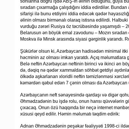
sonlarına doğru işdə ABŞ-ın əlinin olduğunu, guya bu
sıradan çıxarmağa çalışdığını iddia edirdilər. Bundan
sifarişi ilə bunu etdiyini iddia edəcək qədər həyasızl
əlinin olması birmənalı olaraq istisna edilirdi. Halbuk
vurduğu zərəri Rusiya öz təcrübəsində yaşamışdı – 201
Belarusun ən böyük emal zavodunu – Mozırı sıradan ç
Moskva ilə Minsk arasında siyasi gərginlik yarandı. Ru
Şükürlər olsun ki, Azərbaycan hadisədən minimal itki 
həcminin az olması imkan yaratdı. Açıq məlumatlara gö
Belə neftin Azərbaycan neftinin birinci və ikinci ən böy
də, dəqiq nə qədər xammaldan söhbət getdiyi aydınla
ölkədə aşkarlanan xloridli neftin təmizlənməsi xərclər
kəmərdən qəbul edən 7 çənin olması da Azərbaycan üç
Azərbaycanın neft sənayesində qardaşı və digər qohumla
Əhmədzadənin bu işdə rolu, onun hansı qüvvələrin göstə
çıxacaq. Onun özü haqqında bir neçə internet mənbəsi
xüsusi qeyd edilir. Həmin məlumatı təqdim edirik:
Adnan Əhmədzadənin peşəkar fəaliyyəti 1998-ci ild