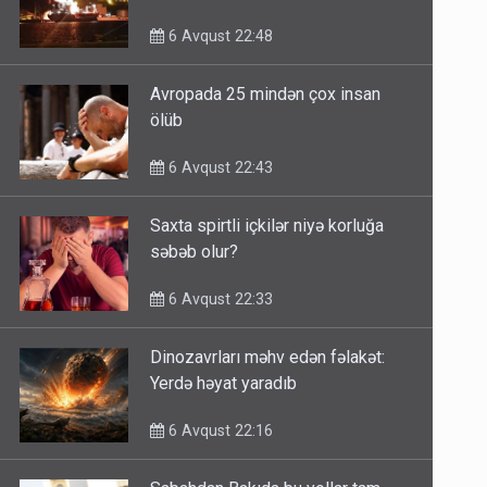
6 Avqust 22:48
Avropada 25 mindən çox insan
ölüb
6 Avqust 22:43
Saxta spirtli içkilər niyə korluğa
səbəb olur?
6 Avqust 22:33
Dinozavrları məhv edən fəlakət:
Yerdə həyat yaradıb
6 Avqust 22:16