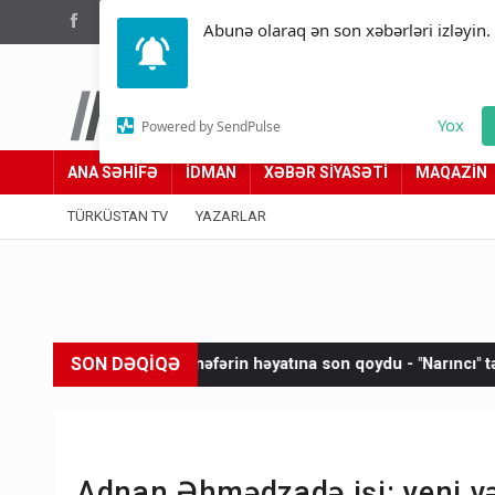
(012) 449 94 05
Abunə olaraq ən son xəbərləri izləyin.
Türküstan.az
Yox
Powered by SendPulse
Adımız yolumuzdur
ANA SƏHİFƏ
İDMAN
XƏBƏR SİYASƏTİ
MAQAZİN
TÜRKÜSTAN TV
YAZARLAR
SON DƏQİQƏ
ldırım 20 nəfərin həyatına son qoydu - "Narıncı" təhlükə
Yeni v
Adnan Əhmədzadə işi: yeni və