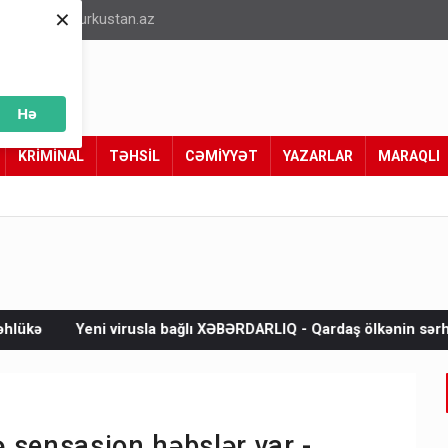
×
info@turkustan.az
Hə
KRİMİNAL
TƏHSİL
CƏMİYYƏT
YAZARLAR
MARAQLI
irusla bağlı XƏBƏRDARLIQ - Qardaş ölkənin sərhədinə çatır
Ə
 sensasion həbslər var -