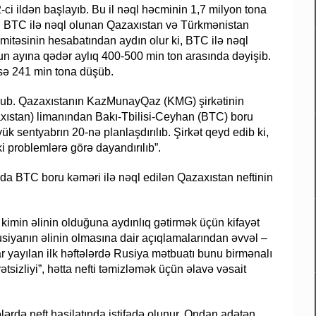
i ildən başlayıb. Bu il nəql həcminin 1,7 milyon tona
ası BTC ilə nəql olunan Qazaxıstan və Türkmənistan
Komitəsinin hesabatından aydın olur ki, BTC ilə nəql
n ayına qədər aylıq 400-500 min ton arasında dəyişib.
isə 241 min tona düşüb.
unub. Qazaxıstanın KazMunayQaz (KMG) şirkətinin
xıstan) limanından Bakı-Tbilisi-Ceyhan (BTC) boru
k sentyabrın 20-nə planlaşdırılıb. Şirkət qeyd edib ki,
i problemlərə görə dayandırılıb”.
ında BTC boru kəməri ilə nəql edilən Qazaxıstan neftinin
 kimin əlinin olduğuna aydınlıq gətirmək üçün kifayət
usiyanın əlinin olmasına dair açıqlamalarından əvvəl –
r yayılan ilk həftələrdə Rusiya mətbuatı bunu birmənalı
izliyi”, hətta nefti təmizləmək üçün əlavə vəsait
ələrdə neft hasilatında istifadə olunur. Ondan adətən