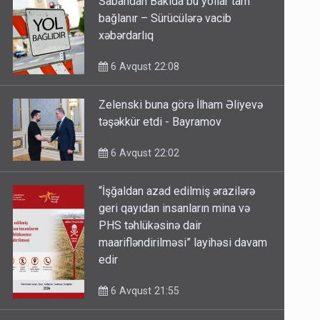
Sabahdan Bakıda bu yollar tam
bağlanır – Sürücülərə vacib
xəbərdarlıq
6 Avqust 22:08
Zelenski buna görə İlham Əliyevə
təşəkkür etdi - Bayramov
6 Avqust 22:02
“İşğaldan azad edilmiş ərazilərə
geri qayıdan insanların mina və
PHS təhlükəsinə dair
maarifləndirilməsi” layihəsi davam
edir
6 Avqust 21:55