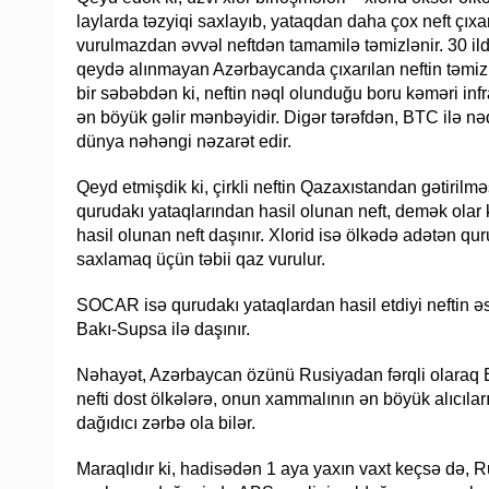
laylarda təzyiqi saxlayıb, yataqdan daha çox neft çıx
vurulmazdan əvvəl neftdən tamamilə təmizlənir. 30 ild
qeydə alınmayan Azərbaycanda çıxarılan neftin təmi
bir səbəbdən ki, neftin nəql olunduğu boru kəməri inf
ən böyük gəlir mənbəyidir. Digər tərəfdən, BTC ilə nə
dünya nəhəngi nəzarət edir.
Qeyd etmişdik ki, çirkli neftin Qazaxıstandan gətiri
qurudakı yataqlarından hasil olunan neft, demək olar
hasil olunan neft daşınır. Xlorid isə ölkədə adətən qu
saxlamaq üçün təbii qaz vurulur.
SOCAR isə qurudakı yataqlardan hasil etdiyi neftin əs
Bakı-Supsa ilə daşınır.
Nəhayət, Azərbaycan özünü Rusiyadan fərqli olaraq E
nefti dost ölkələrə, onun xammalının ən böyük alıcıla
dağıdıcı zərbə ola bilər.
Maraqlıdır ki, hadisədən 1 aya yaxın vaxt keçsə də, 