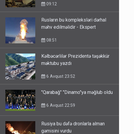
09:12
Rusların bu kompleksləri dərhal
məhv edilməlidir - Ekspert
08:51
Kəlbəcərlilər Prezidentə təşəkkür
məktubu yazdı
6 Avqust 23:52
"Qarabağ" "Dinamo"ya məğlub oldu
6 Avqust 22:59
Rusiya bu dəfə dronlarla alman
gəmisini vurdu