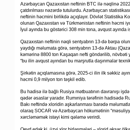
Azərbaycan Qazaxıstan neftinin BTC ilə nəqlinə 2022-c
çatdırılması nəzərdə tutulurdu. Azərbaycan statistik
neftinin həcmini birlikdə açıqlayır. Dövlət Statistika 
olunan Qazaxıstan və Türkmənistan neftinin həcmi iyu
İyul ayında bu göstərici 308 min tona, avqust ayında 
Qazaxıstan neftinin nəqli sentyabrın 13-də bərpa ol
yaydığı məlumata görə, sentyabrın 13-də Aktau (Qaza
kəmərinə 8800 ton Kaşaqan nefti göndərilib, növbəti yü
“bu ilin avqust ayından bu marşrutla daşınmalar texnik
Şirkətin açıqlamasına görə, 2025-ci ilin ilk səkkiz ay
həcmi 0,9 milyon ton təşkil edib.
Bu hadisə ilə bağlı Rusiya mətbuatının davranışı işdə
qədər əsaslar yaradır. Rumıniya tərəfinin hadisədə R
Bakı neftində xloridin aşkarlanması barədə məlumatla
olaraq SOCAR və Azərbaycan hökumətinin “məsuliyyəts
xərcləməmək istəyi kimi qələmə verirdi.
Qeyd edək ki, üzvi xlor birləşmələri – xlorid əksər ölk