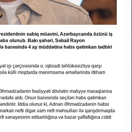
prezidentinin sabiq müavini, Azərbaycanda özünü iş
bs olunub. Bakı şəhəri, Səbail Rayon
 barəsində 4 ay müddətinə həbs qətimkan tədbiri
t işi çərçivəsində o, iqtisadi təhlükəsizliyə qarşı
üsusilə külli miqdarda mənimsəmə əməllərində ittiham
 Əhmədzadənin fəaliyyəti dövlətin maliyyə maraqlarına
i hədəfə alıb. Onun barəsində seçilən həbs qətimkan
tləndirilir. İddia olunur ki, Adnan Əhmədzadənin həbsi
arkalı nefti digər xam neft məhsulları ilə qarışdırmaqda
t sənayesinin etibarlılığına və bazar şəffaflığına ciddi