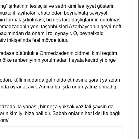
irkətinin təsisçisi və sədri kimi fəaliyyət göstərir.
üxtəlif layihələri əhatə edən beynəlxalq səviyyəli
inin formalaşdırılması, biznes tərəfdaşlıqlarının qurulması
. Əhmədzadənin yeni təşəbbüsləri Azərbaycanın qeyri-neft
ı baxımından da önəmli rol oynayır. O, beynəlxalq
iv inkişafında fəal mövqe tutur.
aradasa bütünlüklə Əhmədzadənin xidməti kimi təqdim
 ölkə rəhbərliyinin yorulmadan həyata keçirdiyi birgə
dən, külli miqdarda gəlir əldə etməsinə şərait yaradan
unda öyrənəcəyik. Amma bu işdə onun yalnız olmadığı
zadə ilə yanaşı, bir neçə yüksək vəzifəli şəxsin də
in kimliyi bizə bəllidir. Sabah onların hər ikisi ilə bağlı
com/