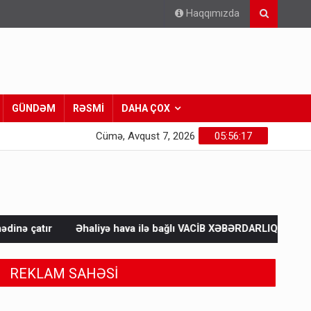
Haqqımızda
GÜNDƏM
RƏSMİ
DAHA ÇOX
Cümə, Avqust 7, 2026
05:56:19
haliyə hava ilə bağlı VACİB XƏBƏRDARLIQ - Saat 11:00-dan…
REKLAM SAHƏSİ