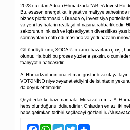
2023-cü ildən Adnan Əhmədzadə “ABDA Invest Holding” ş
Bu, əsasən energetika, inşaat və maliyyə sahəsində m
biznes platformasıdır. Burada o, investisiya portfellər
və yeni layihələrin reallaşdırılmasına rəhbərlik edir
sektorunun inkişafı və iqtisadiyyatın diversifikasiyas
sərmayələrin cəlb edilməsində və yerli bazarın innovat
Göründüyü kimi, SOCAR-ın xarici bazarlara çıxışı, h
olunur. Halbuki bu proses yüzlərlə şəxsin, o cümlədən
fəaliyyətin nəticəsidir.
A. Əhmədzadənin ona etimad göstərib vəzifəyə təyin e
VƏTƏNİNƏ niyə xəyanət etdiyini də istintaqın yekun
da böyük ehtimaldır.
Qeyd edək ki, bəzi mənbələr Musavat.com -a A. Əhməd
həbs olunduğunu iddia edirlər. Onlardan ən azı iki nəfər
həbs qətimkan tədbiri seçiləcəyi gözlənilir. /Musavat.
Facebook
WhatsApp
Telegram
Twitter
Share