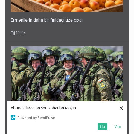
Ermənilərin daha bir fırıldağı üzə çıxdı
11:04
×
Abunə olaraq ən son xəbərləri izləyin.
Bu ölkədən Rusiyaya böyük hərbi dəstək: 50 min əsgər
Powered by SendPulse
göndərir
Hə
Yox