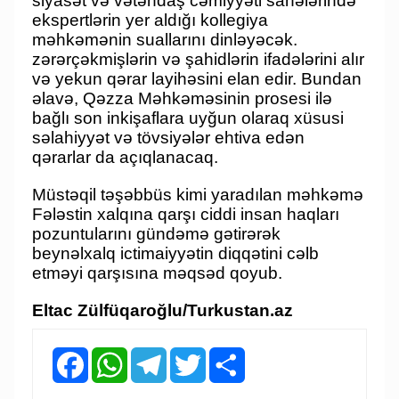
siyasət və vətəndaş cəmiyyəti sahələrində
ekspertlərin yer aldığı kollegiya
məhkəmənin suallarını dinləyəcək.
zərərçəkmişlərin və şahidlərin ifadələrini alır
və yekun qərar layihəsini elan edir. Bundan
əlavə, Qəzza Məhkəməsinin prosesi ilə
bağlı son inkişaflara uyğun olaraq xüsusi
səlahiyyət və tövsiyələr ehtiva edən
qərarlar da açıqlanacaq.
Müstəqil təşəbbüs kimi yaradılan məhkəmə
Fələstin xalqına qarşı ciddi insan haqları
pozuntularını gündəmə gətirərək
beynəlxalq ictimaiyyətin diqqətini cəlb
etməyi qarşısına məqsəd qoyub.
Eltac Zülfüqaroğlu/Turkustan.az
Facebook
WhatsApp
Telegram
Twitter
Share