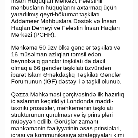
İnsan Hüquqları Mərkəzi, Fələstinli
məhbusların hüquqlarını axtarmaq üçün
yaradılmış qeyri-hökumət təşkilatı
Addameer Məhbuslara Dəstək və İnsan
Haqları Dərnəyi və Fələstin İnsan Haqları
Mərkəzi (PCHR).
Məhkəmə 50 üzv ölkə gənclər təşkilatı və
16 müsəlman azlıqları təmsil edən
beynəlxalq gənclər təşkilatı da daxil
olmaqla 66 gənclər təşkilatı üzvündən
ibarət İslam Əməkdaşlıq Təşkilatı Gənclər
Forumunun (İGF) dəstəyi ilə təşkil olunub.
Qəzza Məhkəməsi çərçivəsində ilk hazırlıq
iclaslarının keçirildiyi Londonda maddi-
texniki proseslər, məhkəmənin təşkilati
strukturunun qurulması və iş prinsipləri
müəyyən edilib. Görüşlər zamanı
məhkəmənin fəaliyyətinin əsas prinsipləri,
icrası və kommunikasiya strategiyaları kimi