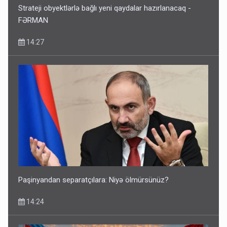
Strateji obyektlərlə bağlı yeni qaydalar hazırlanacaq -
FƏRMAN
14:27
Paşinyandan separatçılara: Niyə ölmürsünüz?
14:24