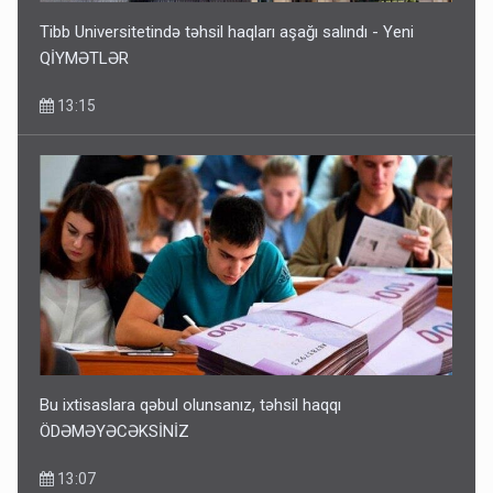
Tibb Universitetində təhsil haqları aşağı salındı - Yeni
QİYMƏTLƏR
13:15
Bu ixtisaslara qəbul olunsanız, təhsil haqqı
ÖDƏMƏYƏCƏKSİNİZ
13:07