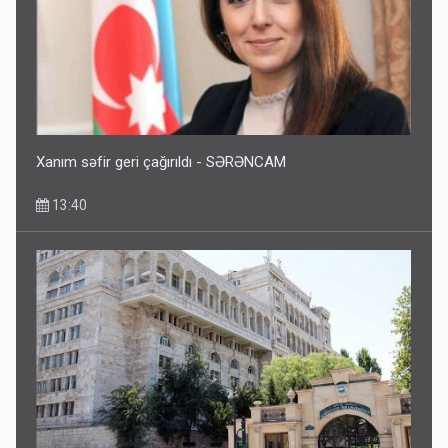
Xanım səfir geri çağırıldı - SƏRƏNCAM
13:40