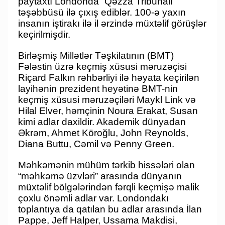
paytaxtı Londonda “Qəzza Tribunalı”
təşəbbüsü ilə çıxış ediblər. 100-ə yaxın
insanın iştirakı ilə il ərzində müxtəlif görüşlər
keçirilmişdir.
Birləşmiş Millətlər Təşkilatının (BMT)
Fələstin üzrə keçmiş xüsusi məruzəçisi
Riçard Falkın rəhbərliyi ilə həyata keçirilən
layihənin prezident heyətinə BMT-nin
keçmiş xüsusi məruzəçiləri Maykl Link və
Hilal Elver, həmçinin Noura Erakat, Susan
kimi adlar daxildir. Akademik dünyadan
Əkrəm, Ahmet Köroğlu, John Reynolds,
Diana Buttu, Cəmil və Penny Green.
Məhkəmənin mühüm tərkib hissələri olan
“məhkəmə üzvləri” arasında dünyanın
müxtəlif bölgələrindən fərqli keçmişə malik
çoxlu önəmli adlar var. Londondakı
toplantıya da qatılan bu adlar arasında İlan
Pappe, Jeff Halper, Ussama Makdisi,