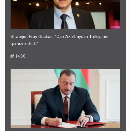
Stratejist Eray Güclüər: "Can Azərbaycan Türkiyənin
qırmızı xəttidir"
14:38