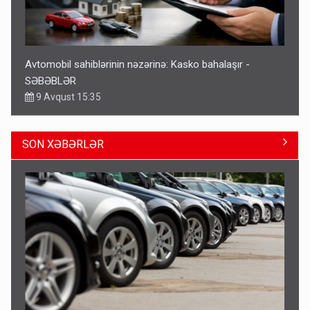
Avtomobil sahiblərinin nəzərinə: Kasko bahalaşır -
SƏBƏBLƏR
9 Avqust 15:35
SON XƏBƏRLƏR
Bu şəxslərin müavinəti LƏĞV EDİLƏCƏK
11:46