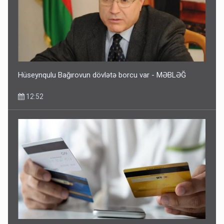
Hüseynqulu Bağırovun dövlətə borcu var - MƏBLƏĞ
12:52