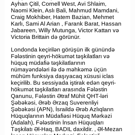
Ayhan Çitil, Cornell West, Avi Shlaim,
Naomi Klein, Aslı Bali, Mahmud Mamdani,
Craig Mokhiber, Hatem Bazian, Mehmet
Karlı, Sami Al Arian , Farank Barat, Hassan
Jabareen, Willy Mutunga, Victor Kattan və
Victoria Brittain də görünür.
Londonda keçirilən görüşün ilk günündə
Fələstinin qeyri-hökumət təşkilatları və
hüquq müdafiə təşkilatlarının
nümayəndələri ilə də məhkəmə üçün
mühüm funksiya daşıyacaq xüsusi iclas
keçirilib. Bu sessiyada iştirak edən qeyri-
hökumət təşkilatları arasında Fələstin
Qanunu, Fələstin Ətraf Mühit QHT-ləri
Şəbəkəsi, Ərəb Ərzaq Suverenliyi
Şəbəkəsi (APN), İsraildə Ərəb Azlıqların
Hüquqlarının Müdafiəsi Hüquq Mərkəzi
(Adalah), Fələstinin İnsan Hüquqları
Təşkilatı Əl-Haq, BADIL daxildir. , Əl-Mezan