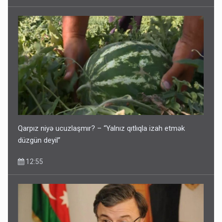
Qarpız niyə ucuzlaşmır? – “Yalnız qıtlıqla izah etmək
düzgün deyil”
12:55