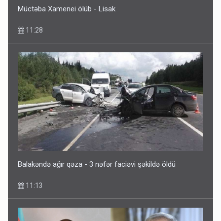
Müctəba Xamenei ölüb - Lisak
11:28
Balakəndə ağır qəza - 3 nəfər faciəvi şəkildə öldü
11:13