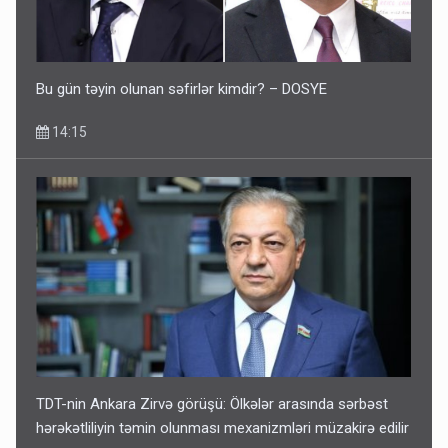
Bu gün təyin olunan səfirlər kimdir? – DOSYE
14:15
TDT-nin Ankara Zirvə görüşü: Ölkələr arasında sərbəst
hərəkətliliyin təmin olunması mexanizmləri müzakirə edilir