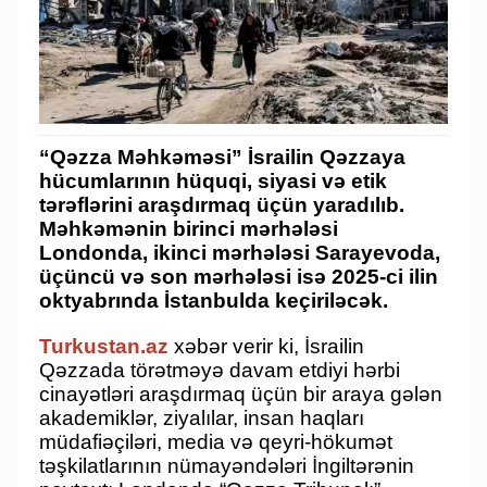
“Qəzza Məhkəməsi” İsrailin Qəzzaya
hücumlarının hüquqi, siyasi və etik
tərəflərini araşdırmaq üçün yaradılıb.
Məhkəmənin birinci mərhələsi
Londonda, ikinci mərhələsi Sarayevoda,
üçüncü və son mərhələsi isə 2025-ci ilin
oktyabrında İstanbulda keçiriləcək.
Turkustan.az
xəbər verir ki, İsrailin
Qəzzada törətməyə davam etdiyi hərbi
cinayətləri araşdırmaq üçün bir araya gələn
akademiklər, ziyalılar, insan haqları
müdafiəçiləri, media və qeyri-hökumət
təşkilatlarının nümayəndələri İngiltərənin