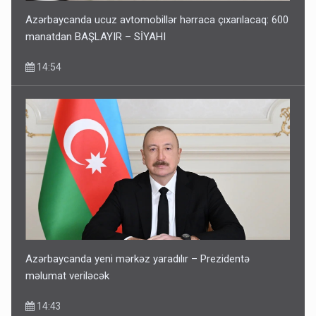
Azərbaycanda ucuz avtomobillər hərraca çıxarılacaq: 600
manatdan BAŞLAYIR – SİYAHI
14:54
Corab satdığı deyilən qazi ilə bağlı - Daha bir açıqlama
11:40
Azərbaycanda yeni mərkəz yaradılır – Prezidentə
məlumat veriləcək
14:43