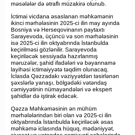
məsələlər də ətraflı müzakirə olunub.
İctimai vicdana əsaslanan məhkəmənin
ikinci mərhələsinin 2025-ci ilin may ayında
Bosniya və Herseqovinanın paytaxtı
Sarayevoda, üçüncü və son mərhələsinin
isə 2025-ci ilin oktyabrında İstanbulda
keçirilməsi gözlənilir. Sarayevoda
keçiriləcək sessiyada hazırlanmış
məruzələr, şahid ifadələri və bəyannamə
layihəsi ictimaiyyətə təqdim olunacaq.
İclasda Qəzzadakı vəziyyətdən təsirlənən
şəxslərlə yanaşı, bölgədəki vətəndaş
cəmiyyətinin nümayəndələri və ekspert
şahidlər də iştirak edəcək.
Qəzza Məhkəməsinin ən mühüm
mərhələlərindən biri olan və 2025-ci ilin
oktyabrında İstanbulda keçiriləcək əsas
məhkəmə iclasında hüquq, mədəniyyət,