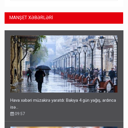
MANŞET XƏBƏRLƏRİ
Hava xəbəri müzakirə yaratdı: Bakıya 4 gün yağış, ardınca
isə…
09:57