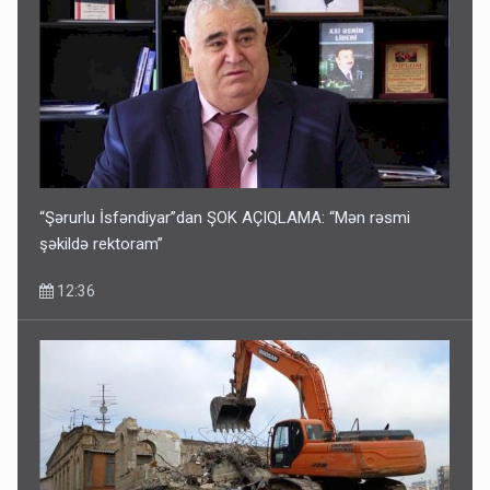
“Şərurlu İsfəndiyar”dan ŞOK AÇIQLAMA: “Mən rəsmi
şəkildə rektoram”
12:36