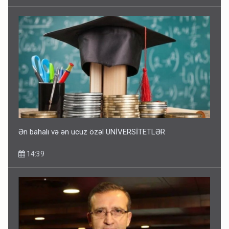
Bakıdakı “yəhudi”nin qurbanları - Sensasion adlar
10:13
Ən bahalı və ən ucuz özəl UNİVERSİTETLƏR
14:39