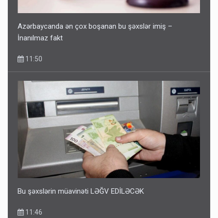
Azərbaycanda ən çox boşanan bu şəxslər imiş –
İnanılmaz fakt
11:50
Bu şəxslərin müavinəti LƏĞV EDİLƏCƏK
11:46