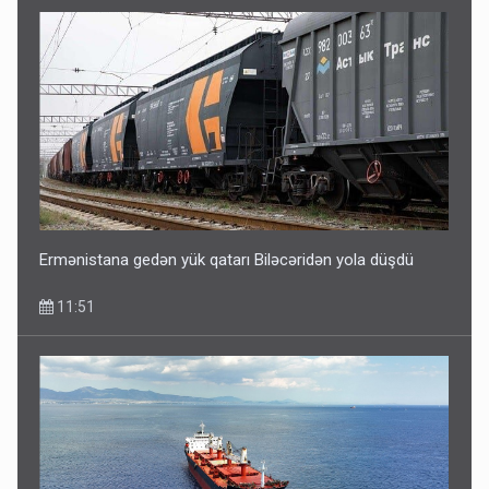
Ermənistana gedən yük qatarı Biləcəridən yola düşdü
11:51