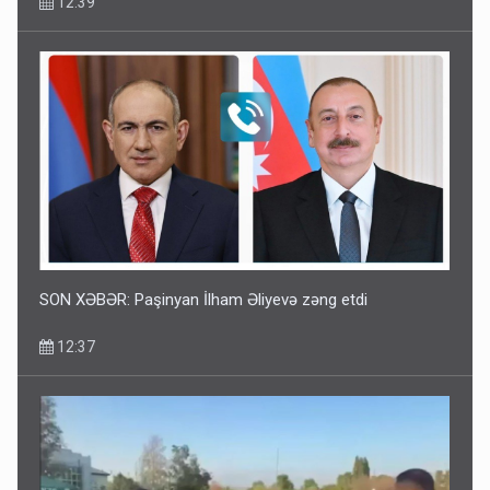
12:39
SON XƏBƏR: Paşinyan İlham Əliyevə zəng etdi
12:37