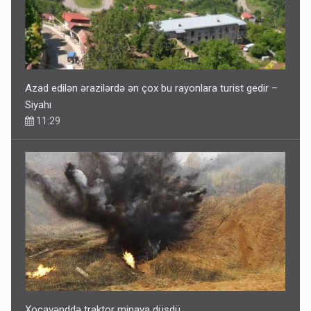
Azad edilən ərazilərdə ən çox bu rayonlara turist gedir –
Siyahı
11:29
Xocavənddə traktor minaya düşdü