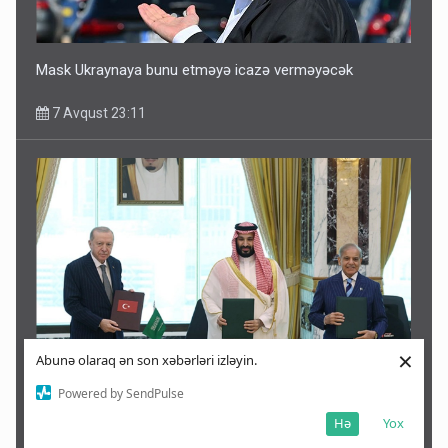
Mask Ukraynaya bunu etməyə icazə verməyəcək
7 Avqust 23:11
×
Abunə olaraq ən son xəbərləri izləyin.
Qonşu ölkədən tarixi razılaşma ilə bağlı qalmaqallı
Powered by SendPulse
açıqlama
Hə
Yox