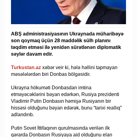
ABŞ administrasiyasının Ukraynada müharibəyə
son qoymaq üçün 28 maddəlik sülh planını
təqdim etməsi ilə yenidən sürətlənən diplomatik
səylər davam edir.
Turkustan.az
xəbər veir ki, hələ həllini tapmayan
məsələlərdən biri Donbas bölgəsidir.
Ukrayna hökuməti Donbasdan imtina
etməyəcəklərini bəyan edərkən, Rusiya prezidenti
Vladimir Putin Donbasın həmişə Rusiyanın bir
hissəsi olduğunu bəyan edərək, bunu “tarixi reallıq”
adlandırıb.
Putin Sovet İttifaqının qurulmasında verilən ilk
qərarda Donbasın Rusiyaya aid olduğunu elan