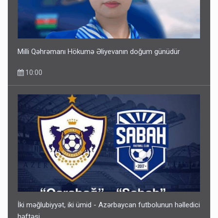
Milli Qəhrəmanı Hökumə Əliyevanın doğum günüdür
10:00
İki məğlubiyyət, iki ümid - Azərbaycan futbolunun həlledici
həftəsi...