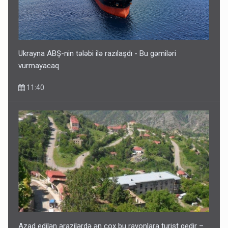
Ukrayna ABŞ-nin tələbi ilə razılaşdı - Bu gəmiləri
vurmayacaq
11:40
Azad edilən ərazilərdə ən çox bu rayonlara turist gedir –