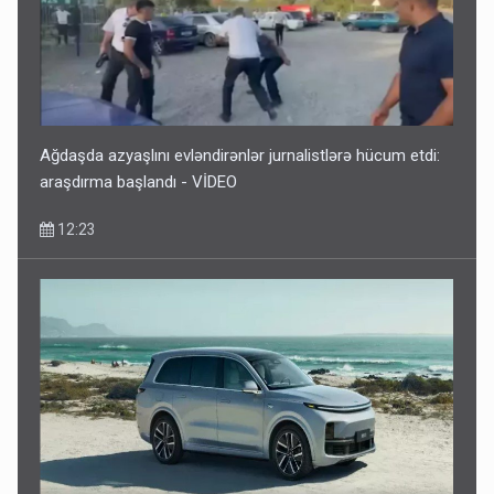
Ağdaşda azyaşlını evləndirənlər jurnalistlərə hücum etdi:
araşdırma başlandı - VİDEO
12:23