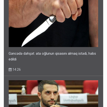
Sənədsiz ev sahiblərinin nəzərinə: Çıxarış almaq üçün...
13:10
Gəncədə dəhşət: ata oğlunun qisasını almaq istədi, həbs
edildi
14:26
Keçmiş nazirin mənsub olduğu nəslin 6 min yaşı var?