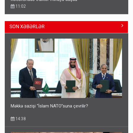
11:02
SON XƏBƏRLƏR
Pakistan prezidentindən Azərbaycanla bağlı açıqlama
13:58
Məkkə sazişi “İslam NATO”suna çevrilir?
14:38