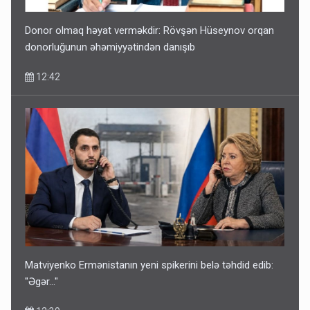
Donor olmaq həyat verməkdir: Rövşən Hüseynov orqan
donorluğunun əhəmiyyətindən danışıb
12:42
Matviyenko Ermənistanın yeni spikerini belə təhdid edib:
"Əgər..."