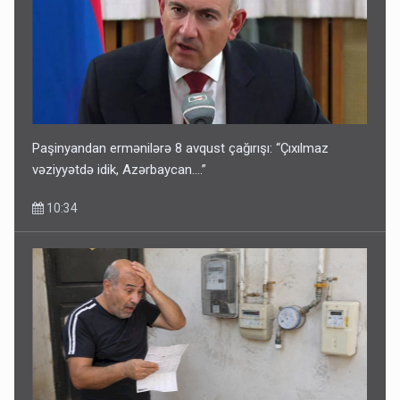
Paşinyandan ermənilərə 8 avqust çağırışı: “Çıxılmaz
vəziyyətdə idik, Azərbaycan….”
10:34