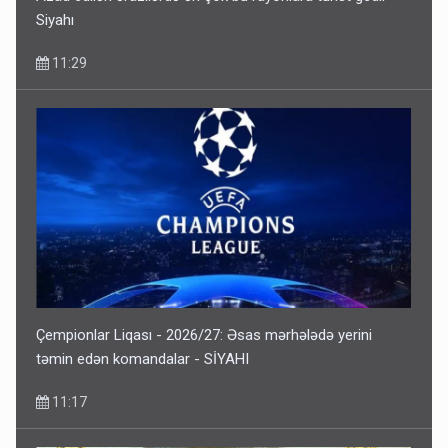
Siyahı
11:29
Çempionlar Liqası - 2026/27: Əsas mərhələdə yerini
təmin edən komandalar - SİYAHI
11:17