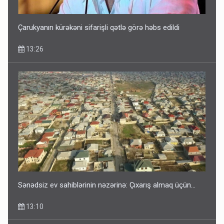
Çarukyanın kürəkəni sifarişli qətlə görə həbs edildi
13:26
Sənədsiz ev sahiblərinin nəzərinə: Çıxarış almaq üçün...
13:10