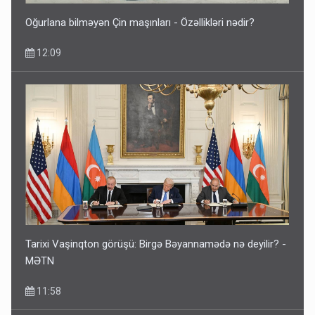
Oğurlana bilməyən Çin maşınları - Özəllikləri nədir?
12:09
Tarixi Vaşinqton görüşü: Birgə Bəyannamədə nə deyilir? -
MƏTN
11:58