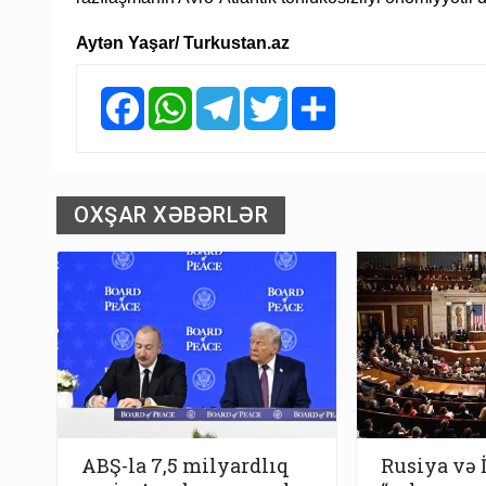
Aytən Yaşar/ Turkustan.az
Facebook
WhatsApp
Telegram
Twitter
Share
OXŞAR XƏBƏRLƏR
ABŞ-la 7,5 milyardlıq
Rusiya və 