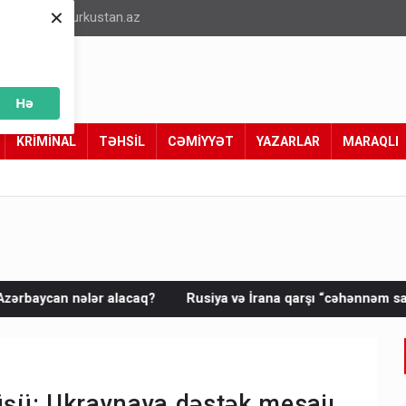
×
info@turkustan.az
Hə
KRİMİNAL
TƏHSİL
CƏMİYYƏT
YAZARLAR
MARAQLI
q?
Rusiya və İrana qarşı “cəhənnəm sanksiyaları” təsdiqləndi
şü: Ukraynaya dəstək mesajı