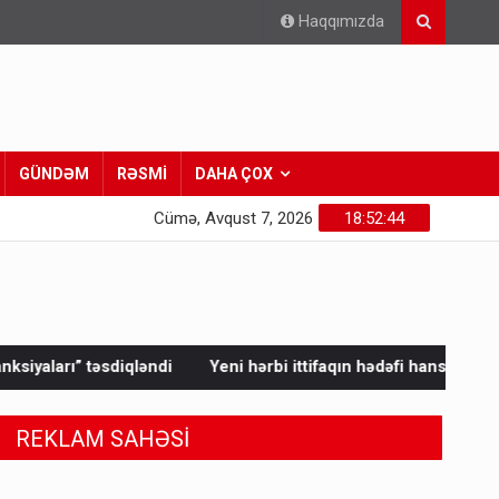
Haqqımızda
GÜNDƏM
RƏSMİ
DAHA ÇOX
Cümə, Avqust 7, 2026
18:52:46
Yeni hərbi ittifaqın hədəfi hansı ölkədir? - Ərdoğandan AÇI
REKLAM SAHƏSİ