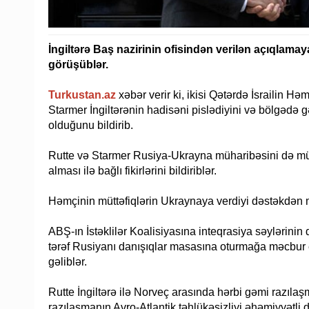
İngiltərə Baş nazirinin ofisindən verilən açıqlam
görüşüblər.
Turkustan.az
xəbər verir ki, ikisi Qətərdə İsrailin
Starmer İngiltərənin hadisəni pislədiyini və bölgədə g
olduğunu bildirib.
Rutte və Starmer Rusiya-Ukrayna müharibəsini də müz
alması ilə bağlı fikirlərini bildiriblər.
Həmçinin müttəfiqlərin Ukraynaya verdiyi dəstəkdən 
ABŞ-ın İstəklilər Koalisiyasına inteqrasiya səylərinin 
tərəf Rusiyanı danışıqlar masasına oturmağa məcbur e
gəliblər.
Rutte İngiltərə ilə Norveç arasında hərbi gəmi razı
razılaşmanın Avro-Atlantik təhlükəsizliyi əhəmiyyətli 