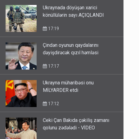
Ukraynada döyüşən xarici
könüllülərin sayı AÇIQLANDI
17:19
Çindən oyunun qaydalarını
dəyişdirəcək qızıl həmləsi
17:17
Ukrayna müharibəsi onu
MİLYARDER etdi
17:12
Ceki Çan Bakıda çəkiliş zamanı
qolunu zədələdi - VİDEO