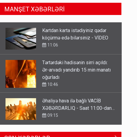
MANŞET XƏBƏRLƏRİ
Tərtərdəki hadisənin sirri açıldı:
Ər-arvadı yandırıb 15 min manatı
oğurladı
10:46
Əhaliyə hava ilə bağlı VACİB
XƏBƏRDARLIQ - Saat 11:00-dan…
09:15
ŞOK! David Seliverstov ölkədən
qaçdı
6 Avqust 14:14
Geri çağırılan səfir Abel