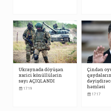
Ukraynada döyüşən
Çindən o
xarici könüllülərin
qaydaların
sayı AÇIQLANDI
dəyişdirəc
həmləsi
17:19
17:17