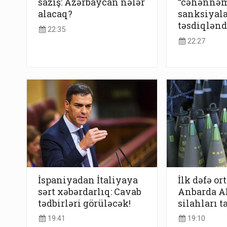
saziş: Azərbaycan nələr
“cəhənnə
alacaq?
sanksiyala
təsdiqlənd
22:35
22:27
İspaniyadan İtaliyaya
İlk dəfə or
sərt xəbərdarlıq: Cavab
Anbarda AB
tədbirləri görüləcək!
silahları t
19:41
19:10