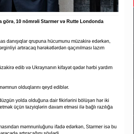
aya görə, 10 nömrəli Starmer və Rutte Londonda
 Həmas danışıqlar qrupuna hücumunu müzakirə edərkən,
ərginliyi artıracaq hərəkətlərdən qaçınılması lazım
akirə edib və Ukraynanın kifayət qədər hərbi yardım
məmnun olduqlarını qeyd ediblər.
düzgün yolda olduğuna dair fikirlərini bölüşən hər iki
tmək üçün təzyiqlərin davam etməsi ilə bağlı razılığa
laşmasından məmnunluğunu ifadə edərkən, Starmer isə bu
dərəcədə artıracağını söylədi.