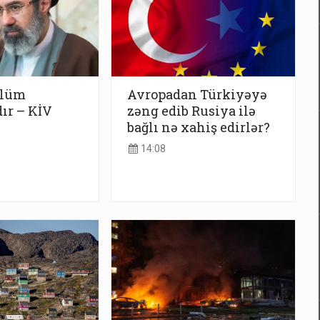
ölüm
Avropadan Türkiyəyə
ır – KİV
zəng edib Rusiya ilə
bağlı nə xahiş edirlər?
14:08