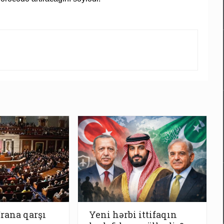
İrana qarşı
Yeni hərbi ittifaqın