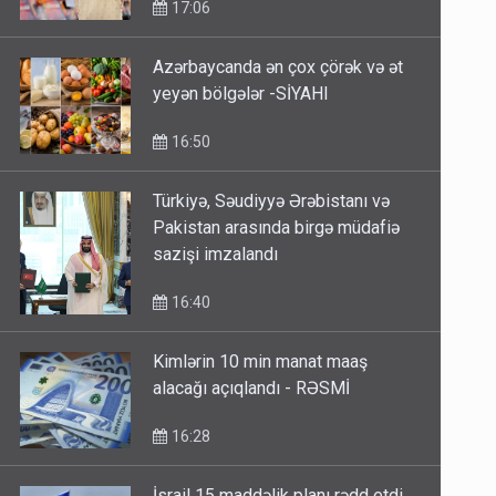
17:06
Azərbaycanda ən çox çörək və ət
yeyən bölgələr -SİYAHI
16:50
Türkiyə, Səudiyyə Ərəbistanı və
Pakistan arasında birgə müdafiə
sazişi imzalandı
16:40
Kimlərin 10 min manat maaş
alacağı açıqlandı - RƏSMİ
16:28
İsrail 15 maddəlik planı rədd etdi