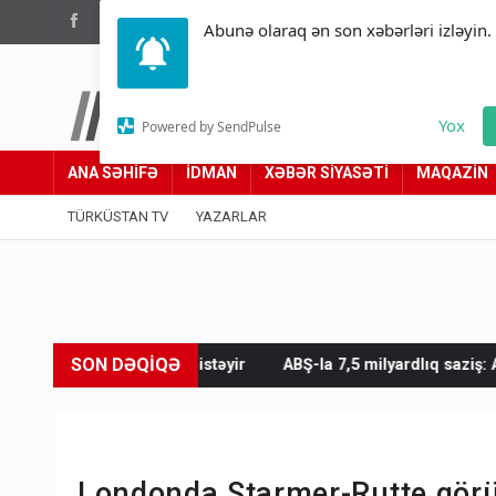
(012) 449 94 05
Abunə olaraq ən son xəbərləri izləyin.
Türküstan.az
Yox
Powered by SendPulse
Adımız yolumuzdur
ANA SƏHİFƏ
İDMAN
XƏBƏR SİYASƏTİ
MAQAZİN
TÜRKÜSTAN TV
YAZARLAR
SON DƏQİQƏ
k istəyir
ABŞ-la 7,5 milyardlıq saziş: Azərbaycan nələr alaca
Londonda Starmer-Rutte görü