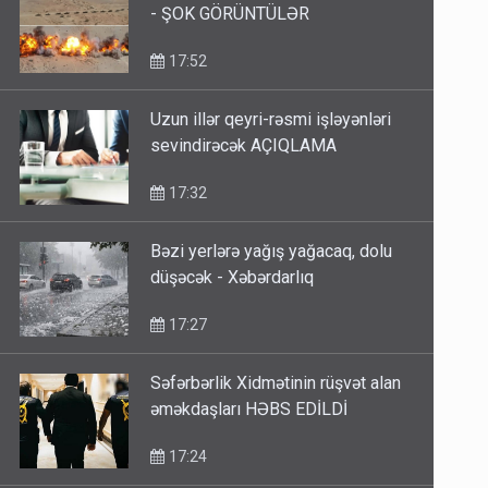
- ŞOK GÖRÜNTÜLƏR
17:52
Uzun illər qeyri-rəsmi işləyənləri
sevindirəcək AÇIQLAMA
17:32
Bəzi yerlərə yağış yağacaq, dolu
düşəcək - Xəbərdarlıq
17:27
Səfərbərlik Xidmətinin rüşvət alan
əməkdaşları HƏBS EDİLDİ
17:24