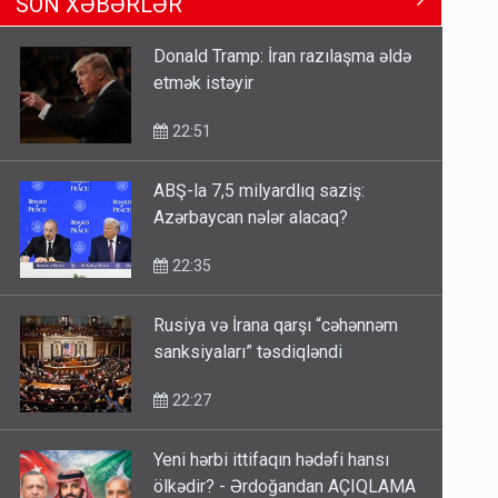
SON XƏBƏRLƏR
Məhərrəmovun oğludur - DOSYE
14:07
Donald Tramp: İran razılaşma əldə
etmək istəyir
Media və Yayım Şurasına əlavə
hüquq və vəzifələr verilib
22:51
13:24
ABŞ-la 7,5 milyardlıq saziş:
Azərbaycan nələr alacaq?
Kartdan karta istədiyiniz qədər
köçürmə edə bilərsiniz - VİDEO
22:35
11:06
Rusiya və İrana qarşı “cəhənnəm
sanksiyaları” təsdiqləndi
22:27
Yeni hərbi ittifaqın hədəfi hansı
ölkədir? - Ərdoğandan AÇIQLAMA