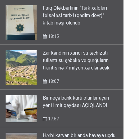
Faiq Ələkbərlinin “Türk xalqları
fəlsəfəsi tarixi (qədim dövr)”
kitabı nəşr olunub
18:15
Zar kəndinin xarici su təchizatı,
tullantı su şəbəkə və qurğuların
tikintisinə 7 milyon xərclənəcək
18:07
Bir neçə bank kartı olanlar üçün
yeni limit qaydası AÇIQLANDI
17:57
Hərbi karvan bir anda havaya uçdu