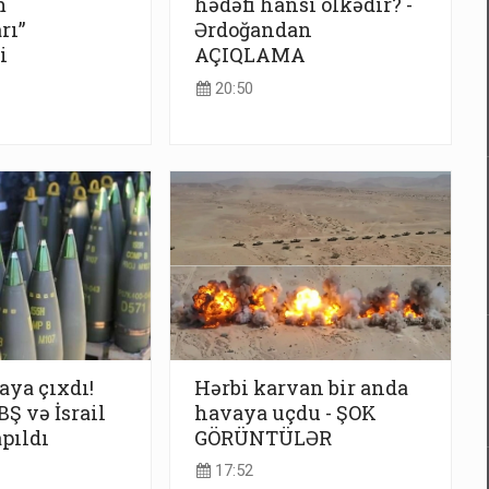
m
hədəfi hansı ölkədir? -
rı”
Ərdoğandan
i
AÇIQLAMA
20:50
taya çıxdı!
Hərbi karvan bir anda
Ş və İsrail
havaya uçdu - ŞOK
apıldı
GÖRÜNTÜLƏR
17:52