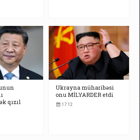
yunun
Ukrayna müharibəsi
ı
onu MİLYARDER etdi
ək qızıl
17:12