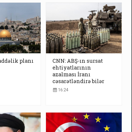
addəlik planı
CNN: ABŞ-ın sursat
ehtiyatlarının
azalması İranı
cəsarətləndirə bilər
16:24