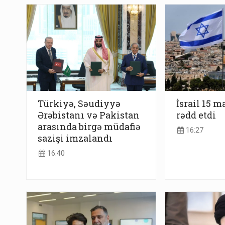
Türkiyə, Səudiyyə
İsrail 15 m
Ərəbistanı və Pakistan
rədd etdi
arasında birgə müdafiə
16:27
sazişi imzalandı
16:40