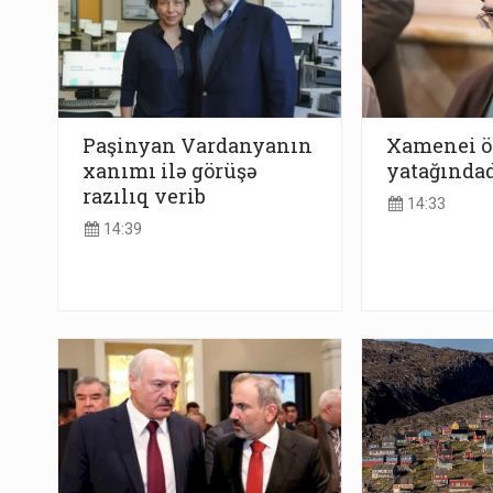
Paşinyan Vardanyanın
Xamenei 
xanımı ilə görüşə
yatağındad
razılıq verib
14:33
14:39