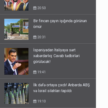
20:50
Bir fincan çayın işığında görünən
ömür
20:31
İspaniyadan İtaliyaya sərt
xəbərdarlıq: Cavab tədbirləri
görüləcək!
19:41
İlk dəfə ortaya çıxdı! Anbarda ABŞ
və İsrail silahları tapıldı
19:10