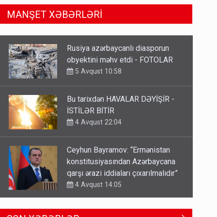
MANŞET XƏBƏRLƏRİ
Bu tarixdən HAVALAR DƏYİŞİR -
İSTİLƏR BİTİR
4 Avqust 22:04
Ceyhun Bayramov: “Ermənistan
konstitusiyasından Azərbaycana
qarşı ərazi iddiaları çıxarılmalıdır”
4 Avqust 14:05
TƏCİLİ! Fəlakət üçün TARİX
VERİLDİ - Bu bölgələr xəritədən
silinəcək
4 Avqust 12:01