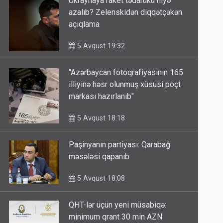
Ukraynaya raket tədarükü niyə
azalıb? Zelenskidən diqqətçəkən
açıqlama
5 Avqust 19:32
"Azərbaycan fotoqrafiyasının 165
illiyinə həsr olunmuş xüsusi poçt
markası hazırlanıb"
5 Avqust 18:18
Paşinyanın partiyası: Qarabağ
məsələsi qapanıb
5 Avqust 18:08
QHT-lər üçün yeni müsabiqə: