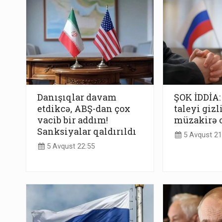
Danışıqlar davam
ŞOK İDDİA
etdikcə, ABŞ-dan çox
taleyi gizl
vacib bir addım!
müzakirə 
Sanksiyalar qaldırıldı
5 Avqust 21
5 Avqust 22:55