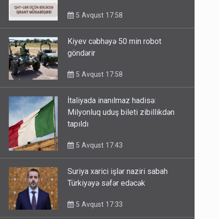
minimum qrant 30 min AZN
5 Avqust 17:58
Kiyev cəbhəyə 50 min robot
göndərir
5 Avqust 17:58
İtaliyada inanılmaz hadisə:
Milyonluq uduş bileti zibillikdən
tapıldı
5 Avqust 17:43
Suriya xarici işlər naziri sabah
Türkiyəyə səfər edəcək
5 Avqust 17:33