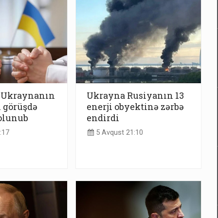
: Ukraynanın
Ukrayna Rusiyanın 13
i görüşdə
enerji obyektinə zərbə
olunub
endirdi
:17
5 Avqust 21:10