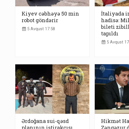
Kiyev cəbhəyə 50 min
İtaliyada 
robot göndərir
hadisə: Mi
bileti zibi
5 Avqust 17:58
tapıldı
5 Avqust 17
Ərdoğana sui-qəsd
Hikmət Ha
planının iştirakçısı
Zəngəzur 