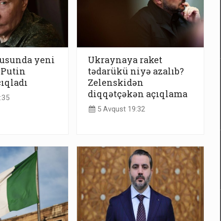
dusunda yeni
Ukraynaya raket
 Putin
tədarükü niyə azalıb?
çıqladı
Zelenskidən
diqqətçəkən açıqlama
:35
5 Avqust 19:32