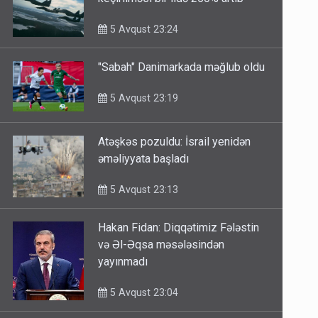
keçirilməsi bir ildə 250% artıb
5 Avqust 23:24
"Sabah" Danimarkada məğlub oldu
5 Avqust 23:19
Atəşkəs pozuldu: İsrail yenidən
əməliyyata başladı
5 Avqust 23:13
Hakan Fidan: Diqqətimiz Fələstin
və Əl-Əqsa məsələsindən
yayınmadı
5 Avqust 23:04