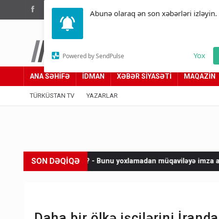
(012) 449 94 05
Abunə olaraq ən son xəbərləri izləyin.
Türküstan.az
Yox
Powered by SendPulse
Adımız yolumuzdur
ANA SƏHİFƏ
İDMAN
XƏBƏR SİYASƏTİ
MAQAZİN
TÜRKÜSTAN TV
YAZARLAR
SON DƏQİQƏ
ırsınız? - Bunu yoxlamadan müqaviləyə imza atmayın
Netanyah
Daha bir ölkə işçilərini İranda