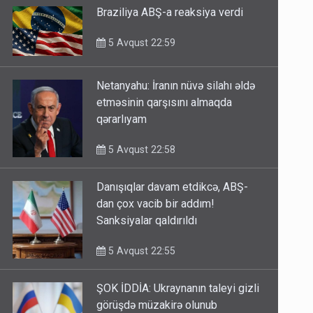
Braziliya ABŞ-a reaksiya verdi
5 Avqust 22:59
Netanyahu: İranın nüvə silahı əldə
etməsinin qarşısını almaqda
qərarlıyam
5 Avqust 22:58
Danışıqlar davam etdikcə, ABŞ-
dan çox vacib bir addım!
Sanksiyalar qaldırıldı
5 Avqust 22:55
ŞOK İDDİA: Ukraynanın taleyi gizli