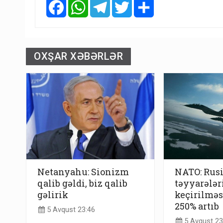
Facebook
WhatsApp
Telegram
Twitter
Share
OXŞAR XƏBƏRLƏR
Netanyahu: Sionizm
NATO: Rus
qalib gəldi, biz qalib
təyyarələr
gəlirik
keçirilməsi
250% artıb
5 Avqust 23:46
5 Avqust 23