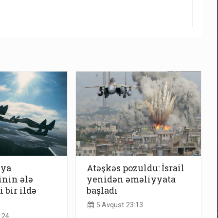
iya
Atəşkəs pozuldu: İsrail
inin ələ
yenidən əməliyyata
 bir ildə
başladı
5 Avqust 23:13
:24