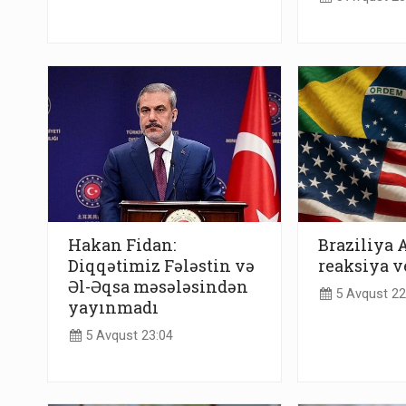
Hakan Fidan:
Braziliya 
Diqqətimiz Fələstin və
reaksiya v
Əl-Əqsa məsələsindən
5 Avqust 22
yayınmadı
5 Avqust 23:04