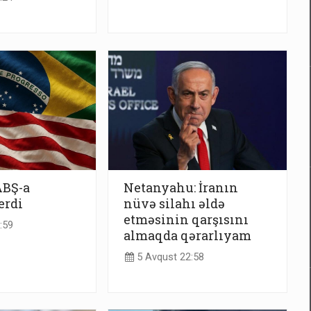
ABŞ-a
Netanyahu: İranın
erdi
nüvə silahı əldə
etməsinin qarşısını
:59
almaqda qərarlıyam
5 Avqust 22:58