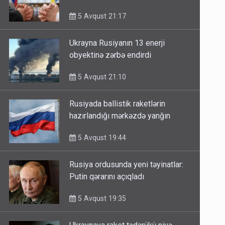
görüşdə müzakirə olunub
5 Avqust 21:17
Ukrayna Rusiyanın 13 enerji
obyektinə zərbə endirdi
5 Avqust 21:10
Rusiyada ballistik raketlərin
hazırlandığı mərkəzdə yanğın
5 Avqust 19:44
Rusiya ordusunda yeni təyinatlar:
Putin qərarını açıqladı
5 Avqust 19:35