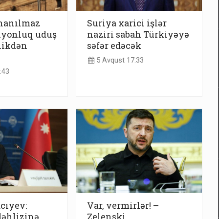
inanılmaz
Suriya xarici işlər
lyonluq uduş
naziri sabah Türkiyəyə
llikdən
səfər edəcək
5 Avqust 17:33
:43
cıyev:
Var, vermirlər! –
dəhlizinə
Zelenski