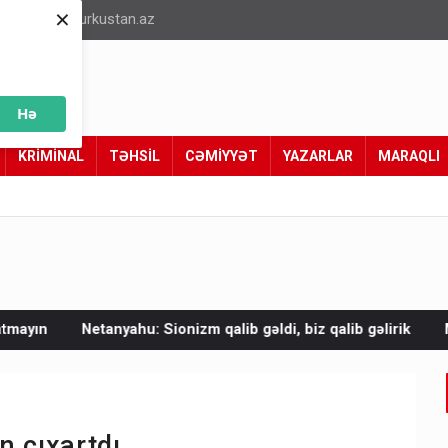
×
info@turkustan.az
Hə
KRİMİNAL
TƏHSİL
CƏMİYYƏT
YAZARLAR
MARAQLI
u: Sionizm qalib gəldi, biz qalib gəlirik
Mal əti bahalaşıb - 
n çıxartdı