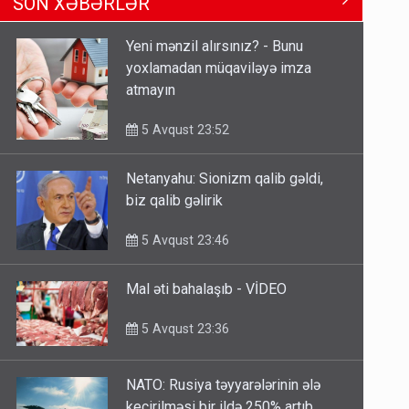
Ərdoğana sui-qəsd planının
SON XƏBƏRLƏR
iştirakçısı detalları açıqladı
5 Avqust 16:56
Yeni mənzil alırsınız? - Bunu
yoxlamadan müqaviləyə imza
Rusiya Azərbaycan vətədaşlarını
atmayın
deport etdi
5 Avqust 11:53
5 Avqust 23:52
Netanyahu: Sionizm qalib gəldi,
Rusiya azərbaycanlı diasporun
biz qalib gəlirik
obyektini məhv etdi - FOTOLAR
5 Avqust 10:58
5 Avqust 23:46
Mal əti bahalaşıb - VİDEO
5 Avqust 23:36
NATO: Rusiya təyyarələrinin ələ