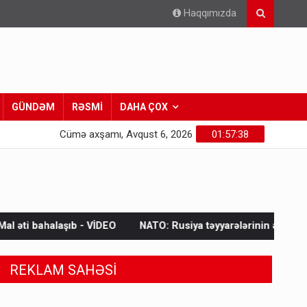
Haqqımızda
GÜNDƏM
RƏSMİ
DAHA ÇOX
Cümə axşamı, Avqust 6, 2026
01:57:40
VİDEO
NATO: Rusiya təyyarələrinin ələ keçirilməsi bir ildə 250%
REKLAM SAHƏSİ