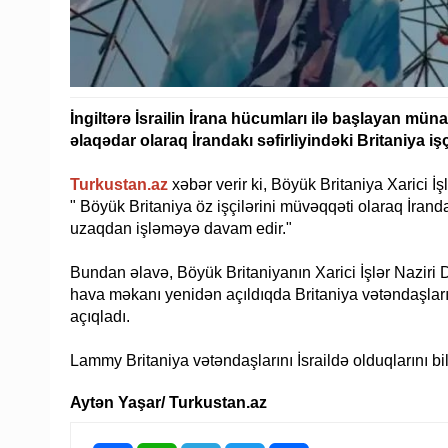
İngiltərə İsrailin İrana hücumları ilə başlayan mün
əlaqədar olaraq İrandakı səfirliyindəki Britaniya iş
Turkustan.az
xəbər verir ki, Böyük Britaniya Xarici İ
" Böyük Britaniya öz işçilərini müvəqqəti olaraq İranda
uzaqdan işləməyə davam edir."
Bundan əlavə, Böyük Britaniyanın Xarici İşlər Naziri
hava məkanı yenidən açıldıqda Britaniya vətəndaşları 
açıqladı.
Lammy Britaniya vətəndaşlarını İsraildə olduqlarını bild
Aytən Yaşar/ Turkustan.az