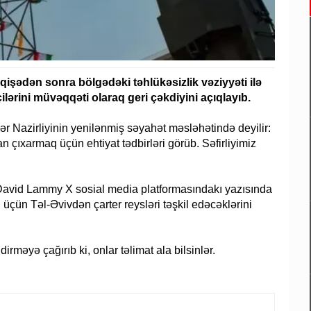
aqişədən sonra bölgədəki təhlükəsizlik vəziyyəti ilə
çilərini müvəqqəti olaraq geri çəkdiyini açıqlayıb.
şlər Nazirliyinin yenilənmiş səyahət məsləhətində deyilir:
n çıxarmaq üçün ehtiyat tədbirləri görüb. Səfirliyimiz
 David Lammy X sosial media platformasındakı yazısında
üçün Təl-Əvivdən çarter reysləri təşkil edəcəklərini
irməyə çağırıb ki, onlar təlimat ala bilsinlər.