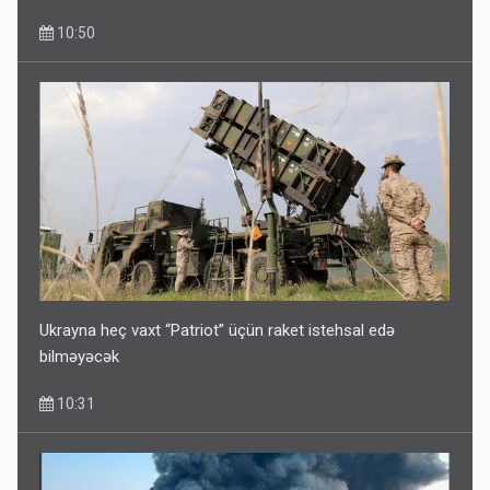
10:50
Ukrayna heç vaxt “Patriot” üçün raket istehsal edə
bilməyəcək
10:31