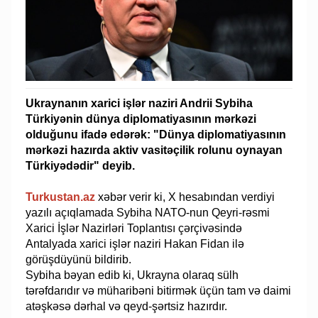
Ukraynanın xarici işlər naziri Andrii Sybiha
Türkiyənin dünya diplomatiyasının mərkəzi
olduğunu ifadə edərək: "Dünya diplomatiyasının
mərkəzi hazırda aktiv vasitəçilik rolunu oynayan
Türkiyədədir" deyib.
Turkustan.az
xəbər verir ki, X hesabından verdiyi
yazılı açıqlamada Sybiha NATO-nun Qeyri-rəsmi
Xarici İşlər Nazirləri Toplantısı çərçivəsində
Antalyada xarici işlər naziri Hakan Fidan ilə
görüşdüyünü bildirib.
Sybiha bəyan edib ki, Ukrayna olaraq sülh
tərəfdarıdır və müharibəni bitirmək üçün tam və daimi
atəşkəsə dərhal və qeyd-şərtsiz hazırdır.