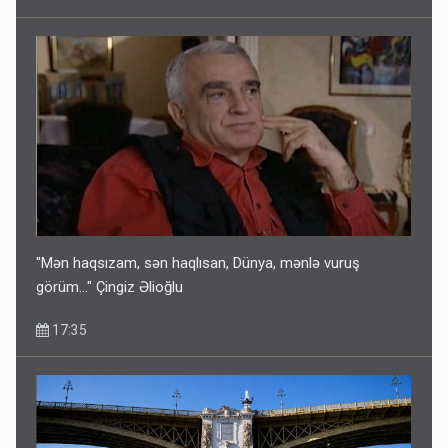
"Mən haqsızam, sən haqlısan, Dünya, mənlə vuruş
görüm..." Çingiz Əlioğlu
17:35