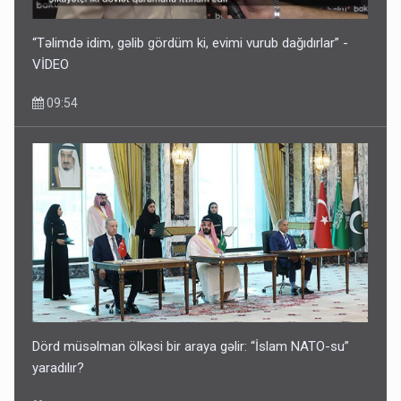
“Təlimdə idim, gəlib gördüm ki, evimi vurub dağıdırlar” -
VİDEO
09:54
Dörd müsəlman ölkəsi bir araya gəlir: “İslam NATO-su”
yaradılır?