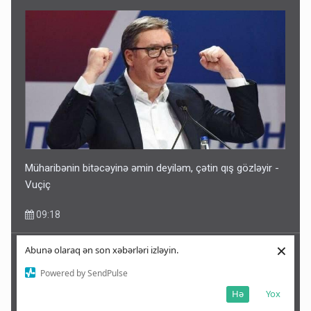
Müharibənin bitəcəyinə əmin deyiləm, çətin qış gözləyir -
Vuçiç
09:18
×
Abunə olaraq ən son xəbərləri izləyin.
Powered by SendPulse
Hə
Yox