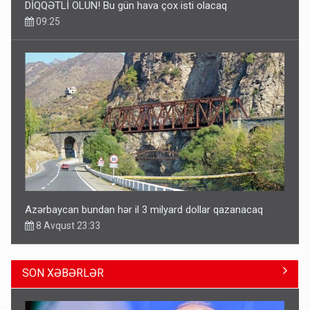
DİQQƏTLİ OLUN! Bu gün hava çox isti olacaq
09:25
Azərbaycan bundan hər il 3 milyard dollar qazanacaq
8 Avqust 23:33
SON XƏBƏRLƏR