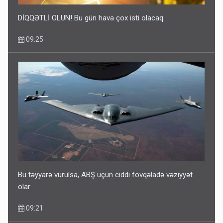
DİQQƏTLİ OLUN! Bu gün hava çox isti olacaq
09:25
Bu təyyarə vurulsa, ABŞ üçün ciddi fövqəladə vəziyyət
olar
09:21