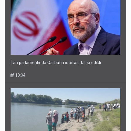
Avtomobil sahiblərinin nəzərinə: Kasko bahalaşır -
SƏBƏBLƏR
15:35
İran parlamentində Qalibafın istefası tələb edildi
18:04