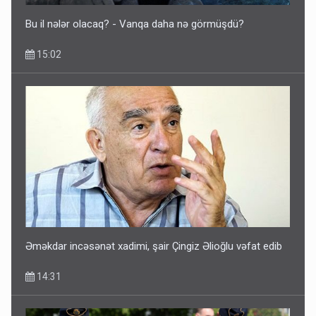
Bu il nələr olacaq? - Vanqa daha nə görmüşdü?
15:02
Əməkdar incəsənət xadimi, şair Çingiz Əlioğlu vəfat edib
14:31