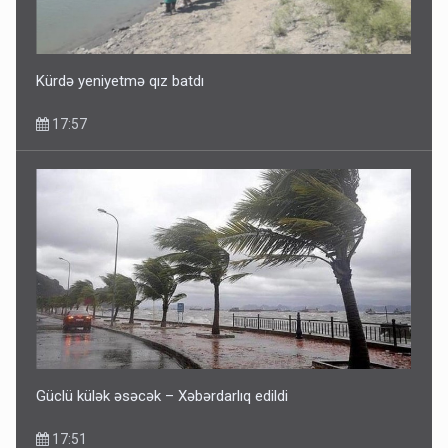
Dünyanı idarə edənlər insanlığın başını bu şou ilə qatır
14:22
Kürdə yeniyetmə qız batdı
17:57
Fırıldaqçıların yeni silahı: Süni intellekt - Bunları etməzdən
əvvəl diqqətli olun
10:56
Güclü külək əsəcək – Xəbərdarlıq edildi
17:51