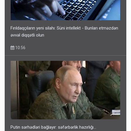
Fırıldaqçıların yeni silahı: Süni intellekt - Bunları etməzdən
əvvəl diqqətli olun
10:56
Putin sərhədləri bağlayır: səfərbərlik hazırlığı...