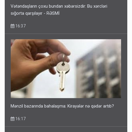
Vətəndaşların çoxu bundan xəbərsizdir: Bu xərcləri
sığorta qarşılayır - RƏSMİ
16:37
Mənzil bazarında bahalaşma: Kirayələr nə qədər artıb?
16:17