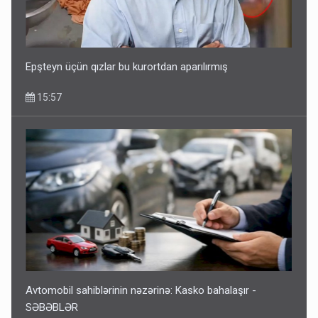
Epşteyn üçün qızlar bu kurortdan aparılırmış
15:57
Avtomobil sahiblərinin nəzərinə: Kasko bahalaşır -
SƏBƏBLƏR