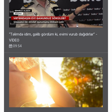
“Təlimdə idim, gəlib gördüm ki, evimi vurub dağıdırlar” -
VİDEO
09:54