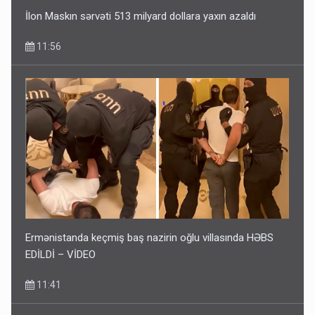
İlon Maskın sərvəti 513 milyard dollara yaxın azaldı
11:56
Ermənistanda keçmiş baş nazirin oğlu villasında HƏBS
EDİLDİ – VİDEO
11:41