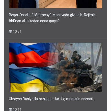
Bəşər Əsədin “Hörümçəy”i Moskvada gizlənib: Rejimin
öldürən əli ölkədən necə qaçıb?
10:21
Ukrayna Rusiya ilə razılaşa bilər: Üç mümkün ssenari...
10:11