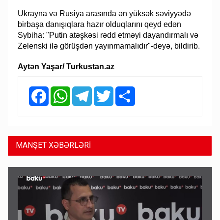
Ukrayna və Rusiya arasında ən yüksək səviyyədə
birbaşa danışıqlara hazır olduqlarını qeyd edən
Sybiha: "Putin atəşkəsi rədd etməyi dayandırmalı və
Zelenski ilə görüşdən yayınmamalıdır"-deyə, bildirib.
Aytən Yaşar/ Turkustan.az
Facebook
WhatsApp
Telegram
Twitter
Share
MANŞET XƏBƏRLƏRİ