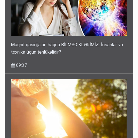
Maqnit qasırğaları haqda BİLMƏDİKLƏRİMİZ: İnsanlar və
texnika üçün təhlükəlidir?
09:37