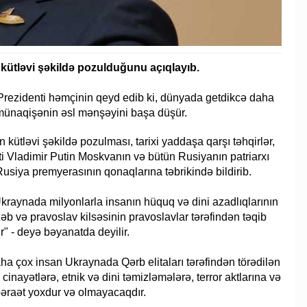
kütləvi şəkildə pozulduğunu açıqlayıb.
 Prezidenti həmçinin qeyd edib ki, dünyada getdikcə daha
 münaqişənin əsl mənşəyini başa düşür.
kütləvi şəkildə pozulması, tarixi yaddaşa qarşı təhqirlər,
nti Vladimir Putin Moskvanın və bütün Rusiyanın patriarxı
n Rusiya premyerasının qonaqlarına təbrikində bildirib.
Ukraynada milyonlarla insanın hüquq və dini azadlıqlarının
zəb və pravoslav kilsəsinin pravoslavlar tərəfindən təqib
r" - deyə bəyanatda deyilir.
ha çox insan Ukraynada Qərb elitaları tərəfindən törədilən
inayətlərə, etnik və dini təmizləmələrə, terror aktlarına və
bəraət yoxdur və olmayacaqdır.