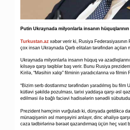
Putin Ukraynada milyonlarla insanın hüquqlarının 
Turkustan.az
xəbər verir ki, Rusiya Federasiyasının
çox insan Ukraynada Qərb elitaları tərəfindən açılan
Ukraynada milyonlarla insanın hüquq və azadlıqlarının 
kilsəyə qarşı təqiblər baş verir. Bunu Rusiya prezide
Kirilə, “Məsihin xalqı” filminin yaradıcılarına və filmi
“Bizim serb dostlarımız tərəfindən yaradılmış bu film 
kütləvi şəkildə pozulması, tarixi yaddaşa qarşı əsl qə
edilməsi ilə bağlı faciəvi hadisələrin sənədli sübutudu
Prezident həmçinin vurğuladı ki, dünyada getdikcə da
münaqişənin əsl mənşəyini anlayır, dinc əhaliyə qarşı c
cəza tədbirlərinə bəraət qazandırmaq üçün heç vaxt 