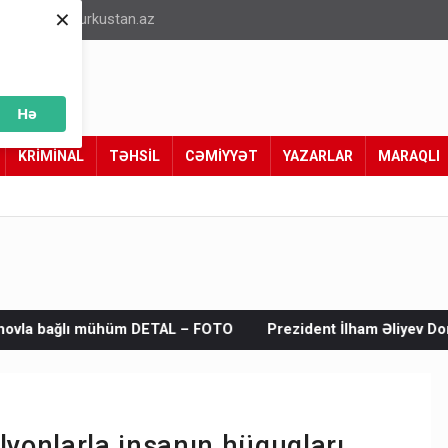
×
info@turkustan.az
Hə
KRİMİNAL
TƏHSİL
CƏMİYYƏT
YAZARLAR
MARAQLI
m DETAL – FOTO
Prezident İlham Əliyev Donald Trampa məkt
lyonlarla insanın hüquqları