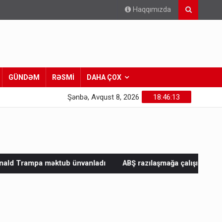
Haqqımızda
GÜNDƏM
RƏSMİ
DAHA ÇOX
Şənbə, Avqust 8, 2026
18:46:14
ub ünvanladı
ABŞ razılaşmağa çalışır, Çin rədd edir - Nə baş v