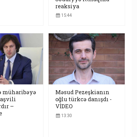
reaksiya
15:44
lə müharibəyə
Məsud Pezeşkianın
aşvili
oğlu türkcə danışdı -
dır –
VİDEO
e
13:30