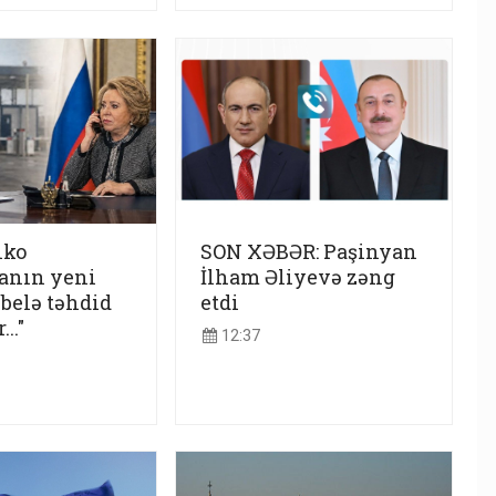
nko
SON XƏBƏR: Paşinyan
anın yeni
İlham Əliyevə zəng
 belə təhdid
etdi
..."
12:37