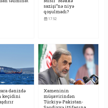
-dan təzminat
Misir “Məkkə
sazişi”nə niyə
qoşulmadı?
17:52
Qara dənizdə
Xameninin
 keçidini
müşavirindən
şdırır
Türkiyə-Pakistan-
Səudiyyə ittifaqına