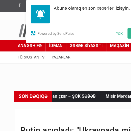
(012) 449 94 05
Abunə olaraq ən son xəbərləri izləyin.
Türküstan.az
Yox
Powered by SendPulse
Adımız yolumuzdur
ANA SƏHİFƏ
İDMAN
XƏBƏR SİYASƏTİ
MAQAZİN
TÜRKÜSTAN TV
YAZARLAR
SON DƏQİQƏ
Vİ sıradan çıxır – ŞOK SƏBƏB
Misir Mərdanovla bağlı mühü
Putin açıqladı: "Ukraynada mi