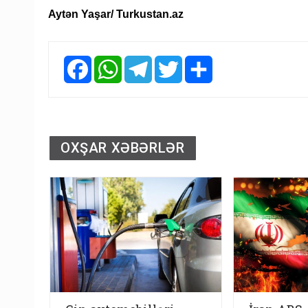
Aytən Yaşar/ Turkustan.az
Facebook
WhatsApp
Telegram
Twitter
Share
OXŞAR XƏBƏRLƏR