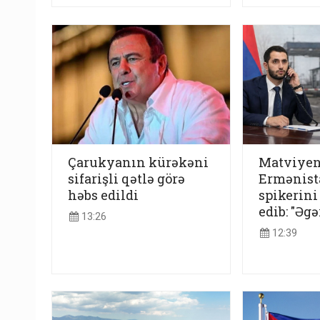
Çarukyanın kürəkəni
Matviye
sifarişli qətlə görə
Ermənist
həbs edildi
spikerini
edib: "Əgər
13:26
12:39