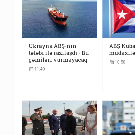
Ukrayna ABŞ-nin
ABŞ Kuba
tələbi ilə razılaşdı - Bu
müdaxilə
gəmiləri vurmayacaq
10:50
11:40