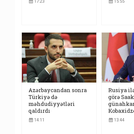
17:23
15:55
Azərbaycandan sonra
Rusiya i
Türkiyə də
görə Saak
məhdudiyyətləri
günahkar
qaldırdı
Kobaxidz
14:11
13:44