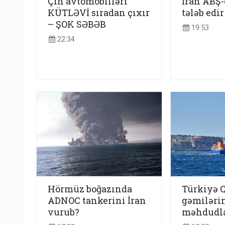
Çin avtomobilləri
İran ABŞ
KÜTLƏVİ sıradan çıxır
tələb edir
– ŞOK SƏBƏB
19:53
22:34
Hörmüz boğazında
Türkiyə 
ADNOC tankerini İran
gəmilərin
vurub?
məhdudla