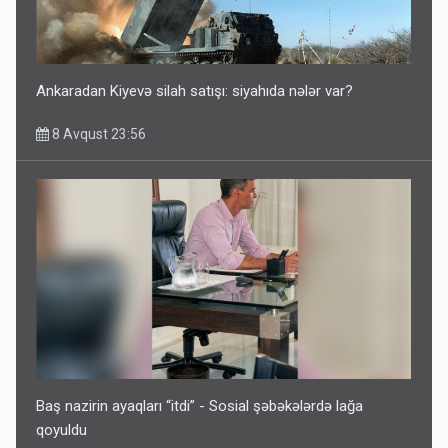
Azərbaycan bundan hər il 3 milyard dollar qazanacaq
8 Avqust 23:33
Ankaradan Kiyevə silah satışı: siyahıda nələr var?
8 Avqust 23:56
İrəvan dünyaya Azərbaycan üzərindən çıxır – Mühüm
etiraf
8 Avqust 23:19
Baş nazirin ayaqları “itdi” - Sosial şəbəkələrdə lağa
qoyuldu