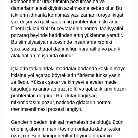
komponentlər ürək ritminin pozulmasına və
damarların elastikliyinin azalmasına səbəb olur. Bu
içkilərin idmanla kombinasiyası zamanı ürəyə ikiqat
yük düşür və qəfil sağlamlıq problemləri riski artır.
Enerji içkiləri sinir hüceyrələrinin normal fəaliyyətini
pozaraq beyində həddindən artıq yüklənmə yaradır.
Bu stimulyasiya nəticəsində insanlarda xroniki
yuxusuzluq, diqqət dağınıqlığı, narahatlıq və panik
atak halları müşahidə olunur.
İçkilərin tərkibindəki maddələr bədəndə kəskin maye
itkisinə yol açaraq böyrəklərin filtrləmə funksiyasını
zəiflədir. Yüksək şəkər və kimyəvi əlavələr mədə
turşuluğunu artıraraq qaz, reflü və qəbizlik kimi həzm
problemləri doğurur. Bu içkilər bağırsaq
mikroflorasını pozur, nəticədə qidaların normal
mənimsənilməsi prosesi ləngiyir.
Gənclərin bədəni inkişaf mərhələsində olduğu üçün
enerji içkilərinin mənfi təsirləri onlarda daha kəskin
üzə çıxır. Süni komponentlər beyində dopamin