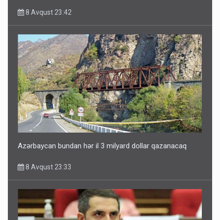
8 Avqust 23:42
Paşinyan Əliyevə zəng etməsindən danışdı
8 Avqust 16:18
Azərbaycan bundan hər il 3 milyard dollar qazanacaq
8 Avqust 23:33