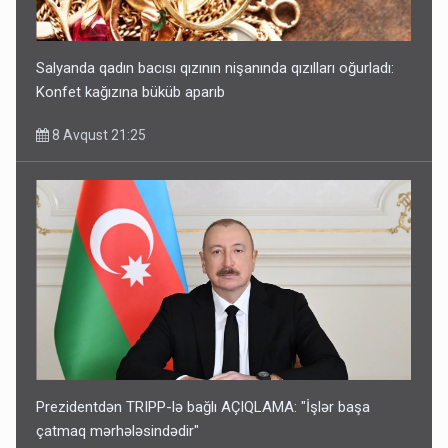
Salyanda qadın bacısı qızının nişanında qızılları oğurladı:
Konfet kağızına büküb aparıb
8 Avqust 21:25
Prezidentdən TRIPP-lə bağlı AÇIQLAMA: "İşlər başa
çatmaq mərhələsindədir"