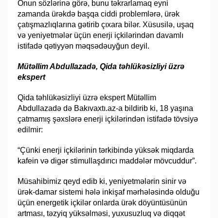
Onun sözlərinə görə, bunu təkrarlamaq eyni
zamanda ürəkdə başqa ciddi problemlərə, ürək
çatışmazlıqlarına gətirib çıxara bilər. Xüsusilə, uşaq
və yeniyetmələr üçün enerji içkilərindən davamlı
istifadə qətiyyən məqsədəuyğun deyil.
Mütəllim Abdullazadə, Qida təhlükəsizliyi üzrə
ekspert
Qida təhlükəsizliyi üzrə ekspert Mütəllim
Abdullazadə də Bakıvaxtı.az-a bildirib ki, 18 yaşına
çatmamış şəxslərə enerji içkilərindən istifadə tövsiyə
edilmir:
“Çünki enerji içkilərinin tərkibində yüksək miqdarda
kafein və digər stimullaşdırıcı maddələr mövcuddur”.
Müsahibimiz qeyd edib ki, yeniyetmələrin sinir və
ürək-damar sistemi hələ inkişaf mərhələsində olduğu
üçün energetik içkilər onlarda ürək döyüntüsünün
artması, təzyiq yüksəlməsi, yuxusuzluq və diqqət