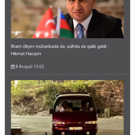
İlham Əliyev müharibədə də, sülhdə də qalib gəldi -
Hikmət Hacıyev
8 Avqust 15:02