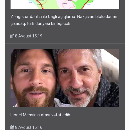
Zəngəzur dəhlizi ilə bağlı açıqlama: Naxçıvan blokadadan
çıxacaq, türk dünyası birləşəcək
8 Avqust 15:19
Lionel Messinin atası vəfat edib
8 Avqust 15:16