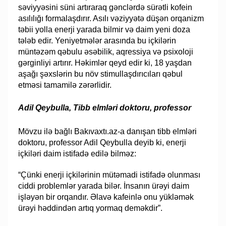
səviyyəsini süni artıraraq gənclərdə sürətli kofein
asılılığı formalaşdırır. Asılı vəziyyətə düşən orqanizm
təbii yolla enerji yarada bilmir və daim yeni doza
tələb edir. Yeniyetmələr arasında bu içkilərin
müntəzəm qəbulu əsəbilik, aqressiya və psixoloji
gərginliyi artırır. Həkimlər qeyd edir ki, 18 yaşdan
aşağı şəxslərin bu növ stimullaşdırıcıları qəbul
etməsi tamamilə zərərlidir.
Adil Qeybulla, Tibb elmləri doktoru, professor
Mövzu ilə bağlı Bakıvaxtı.az-a danışan tibb elmləri
doktoru, professor Adil Qeybulla deyib ki, enerji
içkiləri daim istifadə edilə bilməz:
“Çünki enerji içkilərinin mütəmadi istifadə olunması
ciddi problemlər yarada bilər. İnsanın ürəyi daim
işləyən bir orqandır. Əlavə kafeinlə onu yükləmək
ürəyi həddindən artıq yormaq deməkdir”.