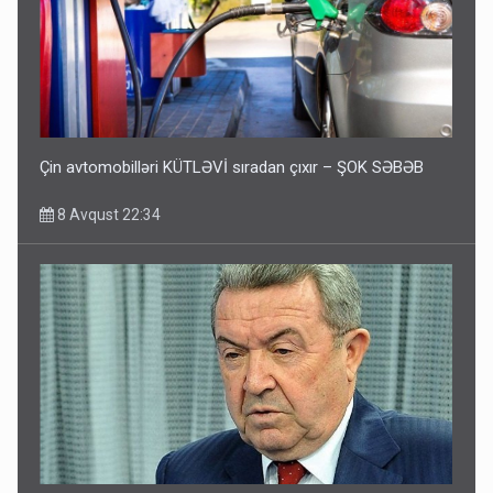
Çin avtomobilləri KÜTLƏVİ sıradan çıxır – ŞOK SƏBƏB
8 Avqust 22:34