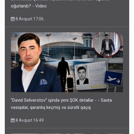
oğurlanıb? - Video
8 Avqust 17:06
“David Seliverstov” işində yeni ŞOK detallar - - Saxta
vəsiqələr, qaranlıq keçmiş və sürətli qaçış
8 Avqust 16:49