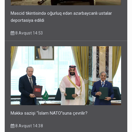
Məscid tikintisində oğurluq edən azərbaycanlı ustalar
deportasiya edildi
8 Avqust 14:53
Məkkə sazişi “İslam NATO”suna çevrilir?
8 Avqust 14:38