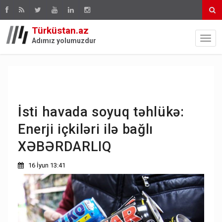
Türküstan.az
Adımız yolumuzdur
İsti havada soyuq təhlükə:
Enerji içkiləri ilə bağlı
XƏBƏRDARLIQ
16 İyun 13:41