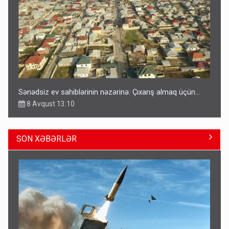
Sənədsiz ev sahiblərinin nəzərinə: Çıxarış almaq üçün...
8 Avqust 13:10
SON XƏBƏRLƏR