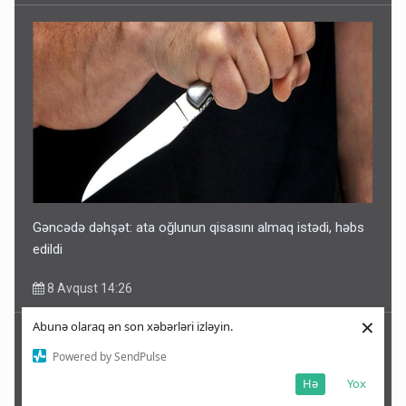
Gəncədə dəhşət: ata oğlunun qisasını almaq istədi, həbs
edildi
8 Avqust 14:26
×
Abunə olaraq ən son xəbərləri izləyin.
Powered by SendPulse
Hə
Yox