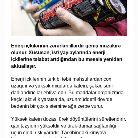
Enerji içkilərinin zərərləri illərdir geniş müzakirə
olunur. Xüsusən, isti yay aylarında enerji
içkilərinə təlabat artdığından bu məsələ yenidən
aktuallaşır.
Enerji içkilərinin tərkibi təbii məhsullardan çox
uzaqdır və yüksək miqdarda kafein, şəkər, süni
dadlandırıcılar ehtiva edir. Bu maddələr orqanizmdə
keçici aktivlik yaratsa da, uzunmüddətli dövrdə
bədənin bir çox sisteminə ağır zərbə vurur.
Yüksək kafein dozası ürək döyüntülərini sürətləndirir,
qan təzyiqini yüksəldir və ürək-damar sağlamlığı
üçün ciddi risk yaradır. Tərkibindəki kimyəvi