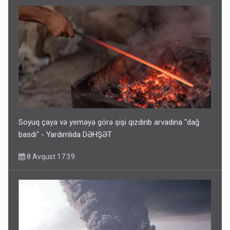
Soyuq çaya və yeməyə görə şişi qızdırıb arvadına "dağ
basdı" - Yardımlıda DƏHŞƏT
8 Avqust 17:39