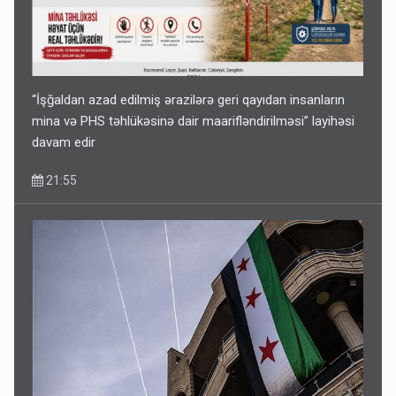
“İşğaldan azad edilmiş ərazilərə geri qayıdan insanların
mina və PHS təhlükəsinə dair maarifləndirilməsi” layihəsi
davam edir
21:55