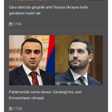
Qara dənizdə gərginlik artır! Rusiya Ukrayna hərbi
gəmilərini hədəf alır
17:43
Parlamentdə xəritə davası: Qarabağ heç vaxt
Ermənistanın olmayıb
17:38