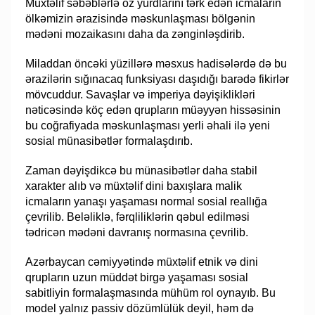
Müxtəlif səbəblərlə öz yurdlarını tərk edən icmaların
ölkəmizin ərazisində məskunlaşması bölgənin
mədəni mozaikasını daha da zənginləşdirib.
Miladdan öncəki yüzillərə məsxus hadisələrdə də bu
ərazilərin sığınacaq funksiyası daşıdığı barədə fikirlər
mövcuddur. Savaşlar və imperiya dəyişiklikləri
nəticəsində köç edən qrupların müəyyən hissəsinin
bu coğrafiyada məskunlaşması yerli əhali ilə yeni
sosial münasibətlər formalaşdırıb.
Zaman dəyişdikcə bu münasibətlər daha stabil
xarakter alıb və müxtəlif dini baxışlara malik
icmaların yanaşı yaşaması normal sosial reallığa
çevrilib. Beləliklə, fərqliliklərin qəbul edilməsi
tədricən mədəni davranış normasına çevrilib.
Azərbaycan cəmiyyətində müxtəlif etnik və dini
qrupların uzun müddət birgə yaşaması sosial
sabitliyin formalaşmasında mühüm rol oynayıb. Bu
model yalnız passiv dözümlülük deyil, həm də