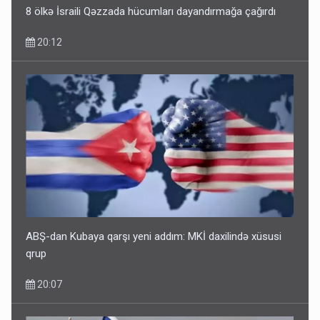
8 ölkə İsraili Qəzzada hücumları dayandırmağa çağırdı
20:12
ABŞ-dan Kubaya qarşı yeni addım: MKİ daxilində xüsusi
qrup
20:07