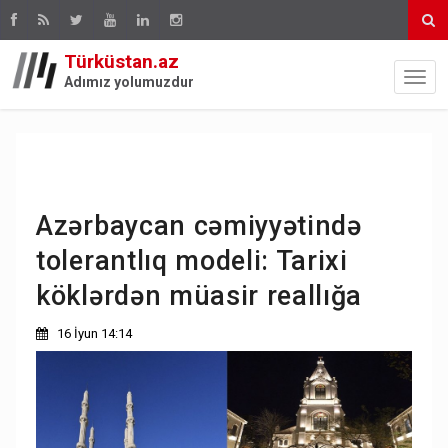
Türküstan.az
Adımız yolumuzdur
Azərbaycan cəmiyyətində
tolerantlıq modeli: Tarixi
köklərdən müasir reallığa
16 İyun 14:14