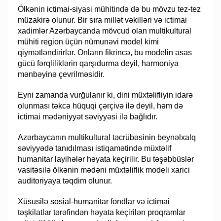
Ölkənin ictimai-siyasi mühitində də bu mövzu tez-tez
müzakirə olunur. Bir sıra millət vəkilləri və ictimai
xadimlər Azərbaycanda mövcud olan multikultural
mühiti region üçün nümunəvi model kimi
qiymətləndirirlər. Onların fikrincə, bu modelin əsas
gücü fərqliliklərin qarşıdurma deyil, harmoniya
mənbəyinə çevrilməsidir.
Eyni zamanda vurğulanır ki, dini müxtəlifliyin idarə
olunması təkcə hüquqi çərçivə ilə deyil, həm də
ictimai mədəniyyət səviyyəsi ilə bağlıdır.
Azərbaycanın multikultural təcrübəsinin beynəlxalq
səviyyədə tanıdılması istiqamətində müxtəlif
humanitar layihələr həyata keçirilir. Bu təşəbbüslər
vasitəsilə ölkənin mədəni müxtəliflik modeli xarici
auditoriyaya təqdim olunur.
Xüsusilə sosial-humanitar fondlar və ictimai
təşkilatlar tərəfindən həyata keçirilən proqramlar