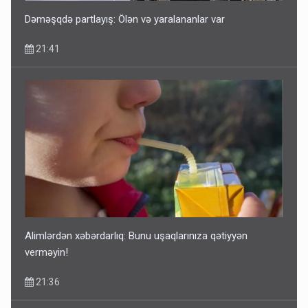
Dəməşqdə partlayış: Ölən və yaralananlar var
21:41
Alimlərdən xəbərdarlıq: Bunu uşaqlarınıza qətiyyən
verməyin!
21:36