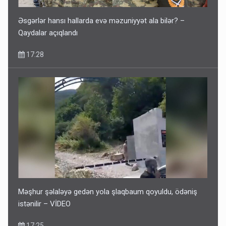
Əsgərlər hansı hallarda evə məzuniyyət ala bilər? –
Qaydalar açıqlandı
17:28
Məşhur şəlaləyə gedən yola şlaqbaum qoyuldu, ödəniş
istənilir – VİDEO
17:25