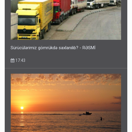
Sürücülərimiz gömrükdə saxlanılıb? - RƏSMİ
17:43