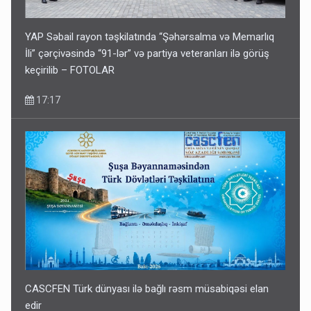
YAP Səbail rayon təşkilatında “Şəhərsalma və Memarlıq
İli” çərçivəsində “91-lər” və partiya veteranları ilə görüş
keçirilib – FOTOLAR
17:17
CASCFEN Türk dünyası ilə bağlı rəsm müsabiqəsi elan
edir