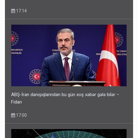
17:14
ABŞ-İran danışıqlarından bu gün xoş xəbər gələ bilər –
Fidan
17:00