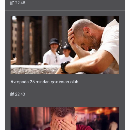
22:48
Bu ölkələrə şəxsiyyət vəsiqəsi ilə gedə biləcəksiniz -
SİYAHI
10:53
Avropada 25 mindən çox insan ölüb
22:43