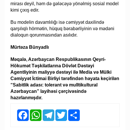
mirası deyil, həm də gələcəyə yönəlmiş sosial model
kimi çıxış edir.
Bu modelin davamlılığı isə cəmiyyət daxilində
qarşılıqlı hörmətin, hüquq bərabərliyinin və mədəni
dialoqun qorunmasından asılıdır.
Mürtəza Bünyadlı
Məqalə, Azərbaycan Respublikasının Qeyri-
Hökumət Təşkilatlarına Dövlət Dəstəyi
Agentliyinin maliyyə dəstəyi ilə Media və Mülki
Cəmiyyət İctimai Birliyi tərəfindən həyata keçirilən
“Sabitlik adası: tolerant və mulltikultural
Azərbaycan” layihəsi çərçivəsində
hazırlanmışdır.
Facebook
WhatsApp
Telegram
Twitter
Share