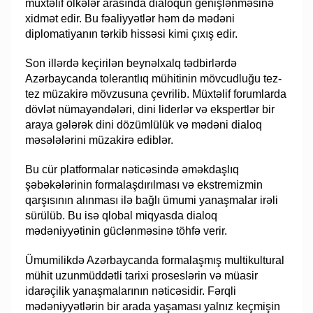
müxtəlif ölkələr arasında dialoqun genişlənməsinə
xidmət edir. Bu fəaliyyətlər həm də mədəni
diplomatiyanın tərkib hissəsi kimi çıxış edir.
Son illərdə keçirilən beynəlxalq tədbirlərdə
Azərbaycanda tolerantlıq mühitinin mövcudluğu tez-
tez müzakirə mövzusuna çevrilib. Müxtəlif forumlarda
dövlət nümayəndələri, dini liderlər və ekspertlər bir
araya gələrək dini dözümlülük və mədəni dialoq
məsələlərini müzakirə ediblər.
Bu cür platformalar nəticəsində əməkdaşlıq
şəbəkələrinin formalaşdırılması və ekstremizmin
qarşısının alınması ilə bağlı ümumi yanaşmalar irəli
sürülüb. Bu isə qlobal miqyasda dialoq
mədəniyyətinin güclənməsinə töhfə verir.
Ümumilikdə Azərbaycanda formalaşmış multikultural
mühit uzunmüddətli tarixi proseslərin və müasir
idarəçilik yanaşmalarının nəticəsidir. Fərqli
mədəniyyətlərin bir arada yaşaması yalnız keçmişin