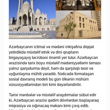
Azərbaycanın ictimai və mədəni inkişafına diqqət
yetirdikdə müxtəlif etnik və dini qrupların
birgəyaşayış təcrübəsi önəmli yer tutur. Azərbaycan
ərazisində tarix boyu müxtəlif mədəniyyətlərin təması
yalnız qarşıdurma deyil, həm də qarşılıqlı təsir və
uyğunlaşma mühiti yaradıb. Nəticədə formalaşan
sosial davranış modeli bu gün ölkənin mühüm
xüsusiyyətlərindən biri kimi dəyərləndirilir.
Tarixi mənbələr və müxtəlif araşdırmalar sübut edir
ki, Azərbaycan ərazisi qədim dövrlərdən başlayaraq
miqrasiya və sığınacaq məkanı kimi çıxış edib.