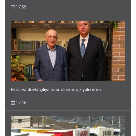
17:55
Elmə və dövlətçiliyə həsr olunmuş ziyalı ömrü
17:46