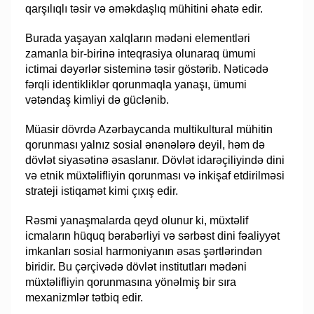
qarşılıqlı təsir və əməkdaşlıq mühitini əhatə edir.
Burada yaşayan xalqların mədəni elementləri
zamanla bir-birinə inteqrasiya olunaraq ümumi
ictimai dəyərlər sisteminə təsir göstərib. Nəticədə
fərqli identikliklər qorunmaqla yanaşı, ümumi
vətəndaş kimliyi də güclənib.
Müasir dövrdə Azərbaycanda multikultural mühitin
qorunması yalnız sosial ənənələrə deyil, həm də
dövlət siyasətinə əsaslanır. Dövlət idarəçiliyində dini
və etnik müxtəlifliyin qorunması və inkişaf etdirilməsi
strateji istiqamət kimi çıxış edir.
Rəsmi yanaşmalarda qeyd olunur ki, müxtəlif
icmaların hüquq bərabərliyi və sərbəst dini fəaliyyət
imkanları sosial harmoniyanın əsas şərtlərindən
biridir. Bu çərçivədə dövlət institutları mədəni
müxtəlifliyin qorunmasına yönəlmiş bir sıra
mexanizmlər tətbiq edir.