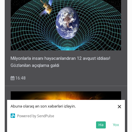
Milyonlarla insanı həyəcanlandıran 12 avqust iddiası!
Gözlənilən açıqlama gəldi
16:48
×
Abunə olaraq ən son xəbərləri izləyin.
Powered by SendPulse
Hə
Yox