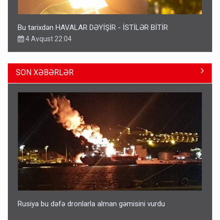
Bu tarixdən HAVALAR DƏYİŞİR - İSTİLƏR BİTİR
4 Avqust 22:04
SON XƏBƏRLƏR
ŞOK! David Seliverstov ölkədən qaçdı
14:14
Rusiya bu dəfə dronlarla alman gəmisini vurdu