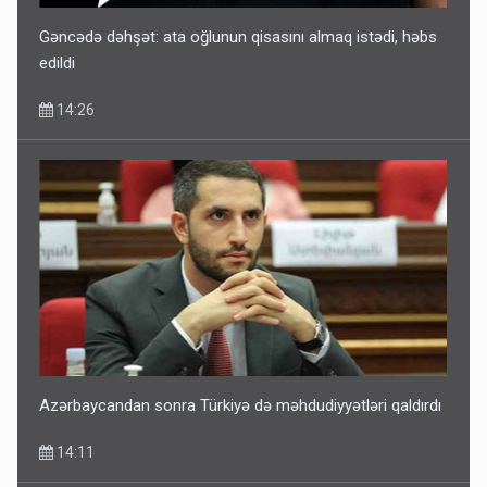
Gəncədə dəhşət: ata oğlunun qisasını almaq istədi, həbs
edildi
14:26
Azərbaycandan sonra Türkiyə də məhdudiyyətləri qaldırdı
14:11