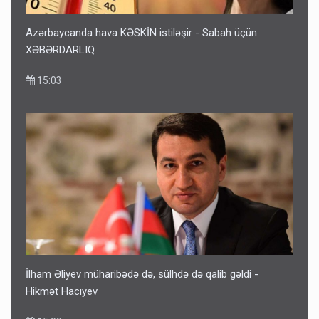
Azərbaycanda hava KƏSKİN istiləşir - Sabah üçün
XƏBƏRDARLIQ
15:03
İlham Əliyev müharibədə də, sülhdə də qalib gəldi -
Hikmət Hacıyev