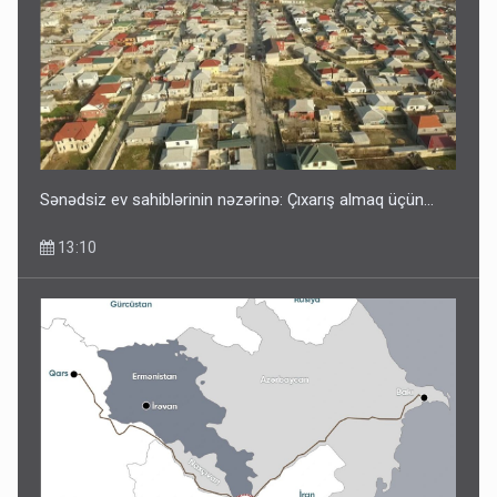
Sənədsiz ev sahiblərinin nəzərinə: Çıxarış almaq üçün...
13:10