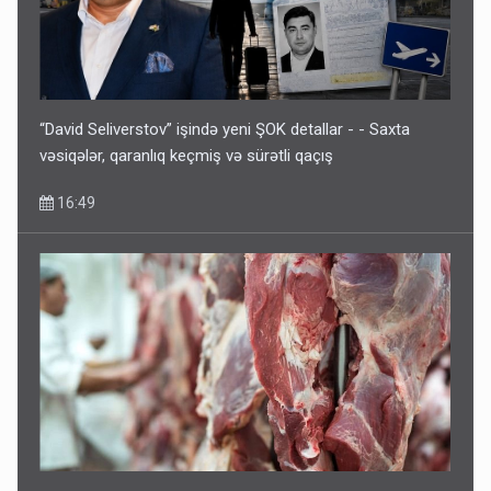
“David Seliverstov” işində yeni ŞOK detallar - - Saxta
vəsiqələr, qaranlıq keçmiş və sürətli qaçış
16:49