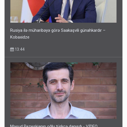
Rusiya ilə müharibəyə görə Saakaşvili günahkardır –
Kobaxidze
13:44
Məsud Pezeşkianın oğlu türkcə danışdı - VİDEO