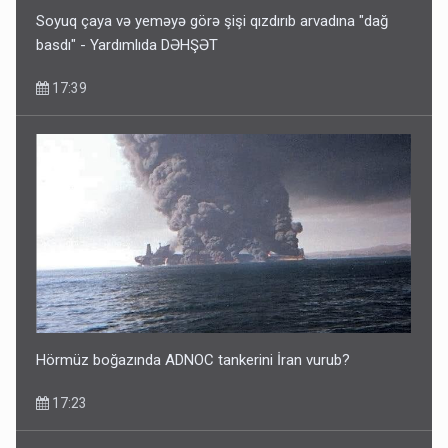
Soyuq çaya və yeməyə görə şişi qızdırıb arvadına "dağ
basdı" - Yardımlıda DƏHŞƏT
17:39
Hörmüz boğazında ADNOC tankerini İran vurub?
17:23