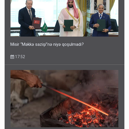
Misir “Məkkə sazişi”nə niyə qoşulmadı?
17:52