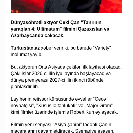
Dünyaşöhrətli aktyor Ceki Çan "Tanrının
yaraqları 4: Ultimatum" filmini Qazaxıstan və
Azərbaycanda çəkəcək.
Turkustan.az
xəbər verir ki, bu barədə "Variety"
məlumat yayıb.
Bu, aktyorun Orta Asiyada çəkilən ilk layihəsi olacaq.
Çəkilişlər 2026-cı ilin iyul ayında başlayacaq və
dünya premyerası 2027-ci ilin ikinci rübündə
planlaşdırılıb.
Layihənin rejissor kürsüsündə əvvəllər "Gecə
növbətçisi", "Xüsusilə təhlükəli" və "Major Grom"
kimi filmlər üzərində işləmiş Robert Kun əyləşəcək.
Filmin yeni seriyası "Asiya şahini" ləqəbli Çanın
macəralarını davam etdirəcək. Ssenariyə əsasən,