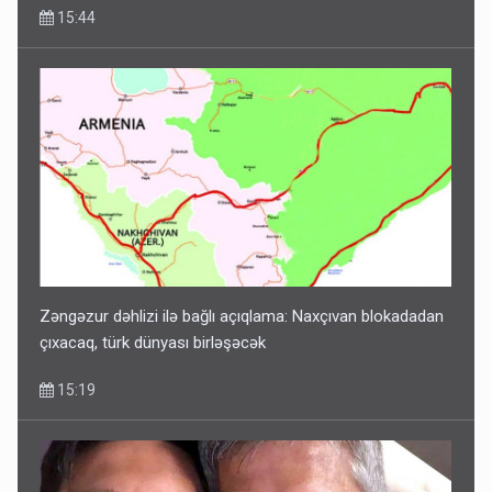
15:44
Zəngəzur dəhlizi ilə bağlı açıqlama: Naxçıvan blokadadan
çıxacaq, türk dünyası birləşəcək
15:19