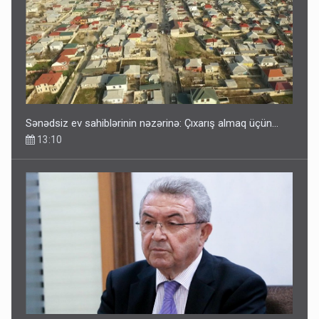
Sənədsiz ev sahiblərinin nəzərinə: Çıxarış almaq üçün...
13:10