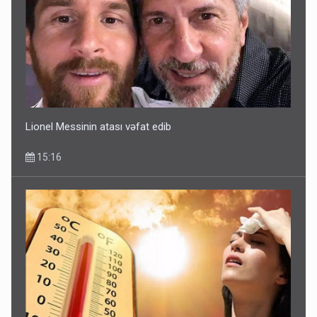
Lionel Messinin atası vəfat edib
15:16