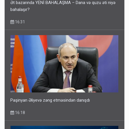
Ət bazarında YENİ BAHALAŞMA – Dana və quzu əti niyə
bahalaşır?
16:31
Paşinyan Əliyevə zəng etməsindən danışdı
16:18