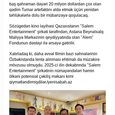
baş qəhrəman dəyəri 20 milyon dollardan çox olan
qədim Tumar artefaktını əldə etmək üçün yenidən
təhlükələrlə dolu bir mübarizəyə qoşulacaq.
Sözügedən kino layihəsi Qazaxıstanın "Salem
Entertainment" şirkəti tərəfindən, Astana Beynəlxalq
Maliyyə Mərkəzinin qeydiyyatında olan "Alem"
Fondunun dəstəyi ilə ərsəyə gətirilir.
Xatırladaq ki, daha əvvəl filmin bəzi səhnələrinin
Özbəkistanda lentə alınması ehtimalı da müzakirə
mövzusu olmuşdu. 2025-ci ilin dekabrında "Salem
Entertainment" şirkətinin nümayəndələri həmin
ölkəni potensial çəkiliş məkanı kimi
qiymətləndirmişdilər./yenisabah.az