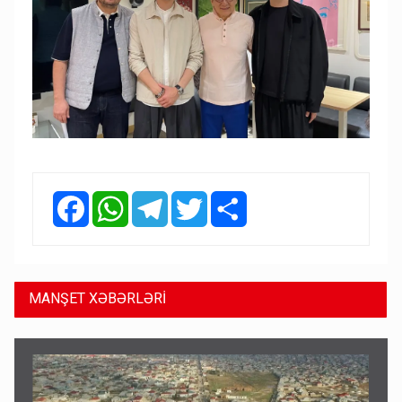
Facebook
WhatsApp
Telegram
Twitter
Share
MANŞET XƏBƏRLƏRİ