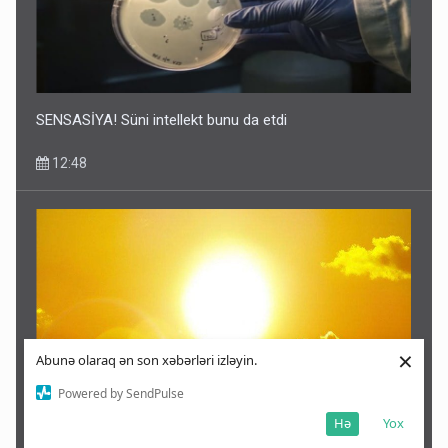
SENSASİYA! Süni intellekt bunu da etdi
12:48
×
Abunə olaraq ən son xəbərləri izləyin.
Powered by SendPulse
Hə
Yox
Bazar günü 40 dərəcə isti olacaq