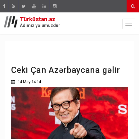
Türküstan.az
Adımız yolumuzdur
Ceki Çan Azərbaycana gəlir
14 May 14:14