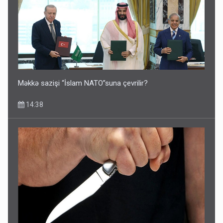
Məkkə sazişi “İslam NATO”suna çevrilir?
14:38