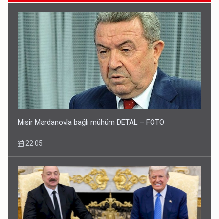
Paşinyan Əliyevə zəng etməsindən danışdı
16:18
Misir Mərdanovla bağlı mühüm DETAL – FOTO
22:05