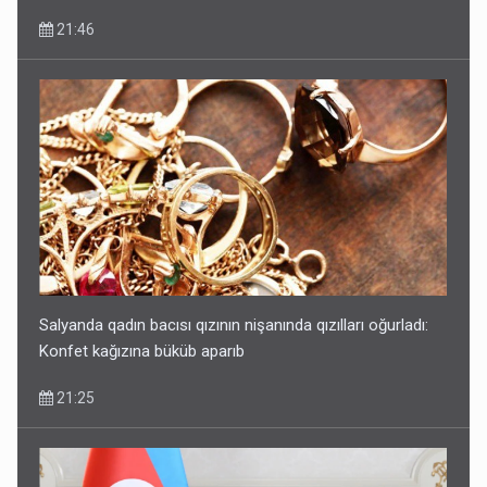
21:46
Salyanda qadın bacısı qızının nişanında qızılları oğurladı:
Konfet kağızına büküb aparıb
21:25