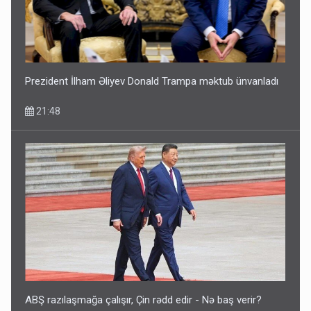
İlham Əliyev müharibədə də, sülhdə də qalib gəldi -
Hikmət Hacıyev
15:02
Prezident İlham Əliyev Donald Trampa məktub ünvanladı
21:48
Pakistan prezidentindən Azərbaycanla bağlı açıqlama
13:58
ABŞ razılaşmağa çalışır, Çin rədd edir - Nə baş verir?