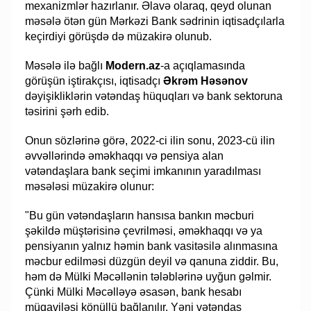
mexanizmlər hazırlanır. Əlavə olaraq, qeyd olunan
məsələ ötən gün Mərkəzi Bank sədrinin iqtisadçılarla
keçirdiyi görüşdə də müzakirə olunub.
Məsələ ilə bağlı
Modern.az
-a açıqlamasında
görüşün iştirakçısı, iqtisadçı
Əkrəm Həsənov
dəyişikliklərin vətəndaş hüquqları və bank sektoruna
təsirini şərh edib.
Onun sözlərinə görə, 2022-ci ilin sonu, 2023-cü ilin
əvvəllərində əməkhaqqı və pensiya alan
vətəndaşlara bank seçimi imkanının yaradılması
məsələsi müzakirə olunur:
"Bu gün vətəndaşların hansısa bankın məcburi
şəkildə müştərisinə çevrilməsi, əməkhaqqı və ya
pensiyanın yalnız həmin bank vasitəsilə alınmasına
məcbur edilməsi düzgün deyil və qanuna ziddir. Bu,
həm də Mülki Məcəllənin tələblərinə uyğun gəlmir.
Çünki Mülki Məcəlləyə əsasən, bank hesabı
müqaviləsi könüllü bağlanılır. Yəni vətəndaş