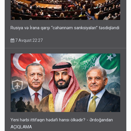
Rusiya və İrana qarşı “cəhənnəm sanksiyaları” təsdiqləndi
7 Avqust 22:27
Yeni hərbi ittifaqın hədəfi hansı ölkədir? - Ərdoğandan
AÇIQLAMA