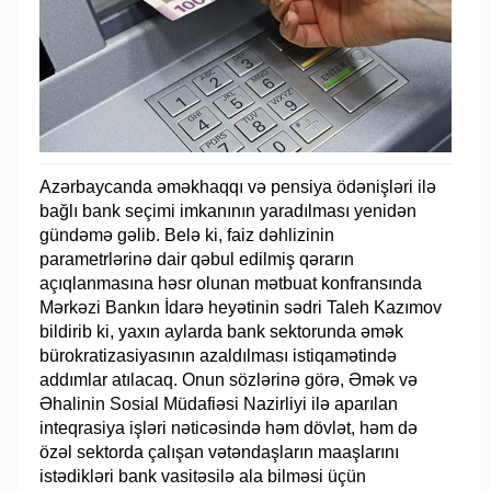
Azərbaycanda əməkhaqqı və pensiya ödənişləri ilə
bağlı bank seçimi imkanının yaradılması yenidən
gündəmə gəlib. Belə ki, faiz dəhlizinin
parametrlərinə dair qəbul edilmiş qərarın
açıqlanmasına həsr olunan mətbuat konfransında
Mərkəzi Bankın İdarə heyətinin sədri Taleh Kazımov
bildirib ki, yaxın aylarda bank sektorunda əmək
bürokratizasiyasının azaldılması istiqamətində
addımlar atılacaq. Onun sözlərinə görə, Əmək və
Əhalinin Sosial Müdafiəsi Nazirliyi ilə aparılan
inteqrasiya işləri nəticəsində həm dövlət, həm də
özəl sektorda çalışan vətəndaşların maaşlarını
istədikləri bank vasitəsilə ala bilməsi üçün