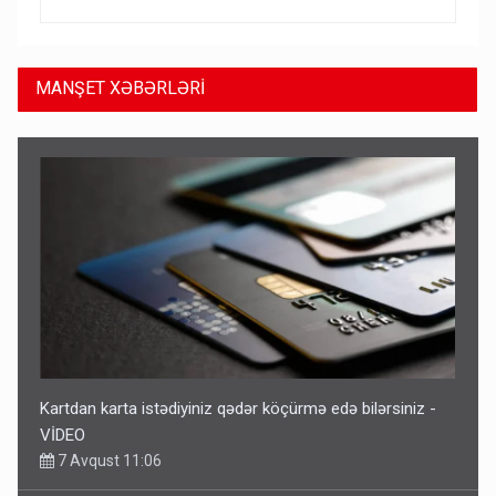
MANŞET XƏBƏRLƏRİ
Kartdan karta istədiyiniz qədər köçürmə edə bilərsiniz -
VİDEO
7 Avqust 11:06