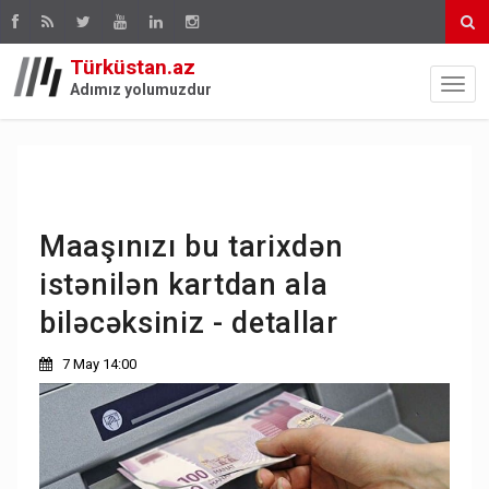
Türküstan.az
Adımız yolumuzdur
Maaşınızı bu tarixdən
istənilən kartdan ala
biləcəksiniz - detallar
7 May 14:00