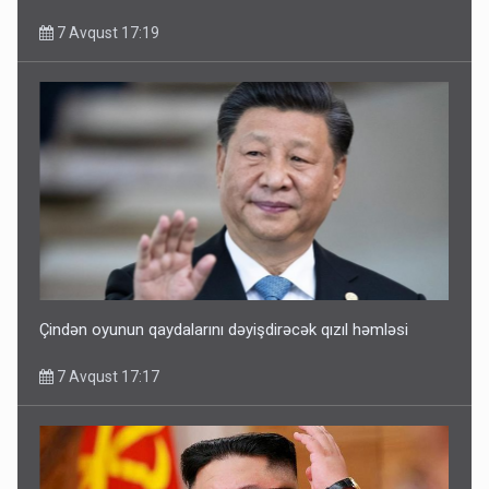
7 Avqust 17:19
Çindən oyunun qaydalarını dəyişdirəcək qızıl həmləsi
7 Avqust 17:17