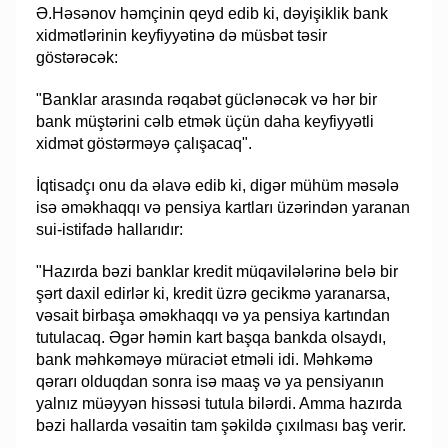
Ə.Həsənov həmçinin qeyd edib ki, dəyişiklik bank
xidmətlərinin keyfiyyətinə də müsbət təsir
göstərəcək:
"Banklar arasında rəqabət güclənəcək və hər bir
bank müştərini cəlb etmək üçün daha keyfiyyətli
xidmət göstərməyə çalışacaq".
İqtisadçı onu da əlavə edib ki, digər mühüm məsələ
isə əməkhaqqı və pensiya kartları üzərindən yaranan
sui-istifadə hallarıdır:
"Hazırda bəzi banklar kredit müqavilələrinə belə bir
şərt daxil edirlər ki, kredit üzrə gecikmə yaranarsa,
vəsait birbaşa əməkhaqqı və ya pensiya kartından
tutulacaq. Əgər həmin kart başqa bankda olsaydı,
bank məhkəməyə müraciət etməli idi. Məhkəmə
qərarı olduqdan sonra isə maaş və ya pensiyanın
yalnız müəyyən hissəsi tutula bilərdi. Amma hazırda
bəzi hallarda vəsaitin tam şəkildə çıxılması baş verir.