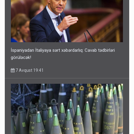
İspaniyadan İtaliyaya sərt xəbərdarlıq: Cavab tədbirləri
görüləcək!
7 Avqust 19:41