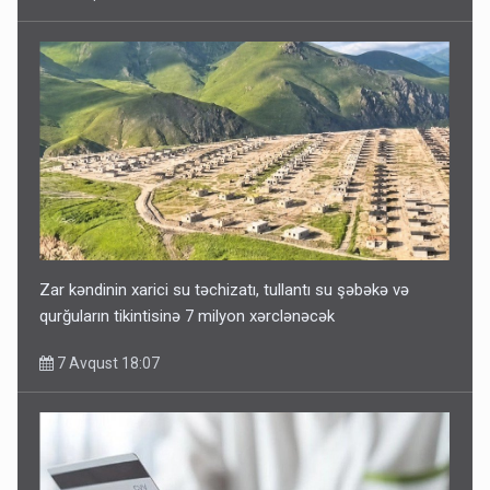
Zar kəndinin xarici su təchizatı, tullantı su şəbəkə və
qurğuların tikintisinə 7 milyon xərclənəcək
7 Avqust 18:07