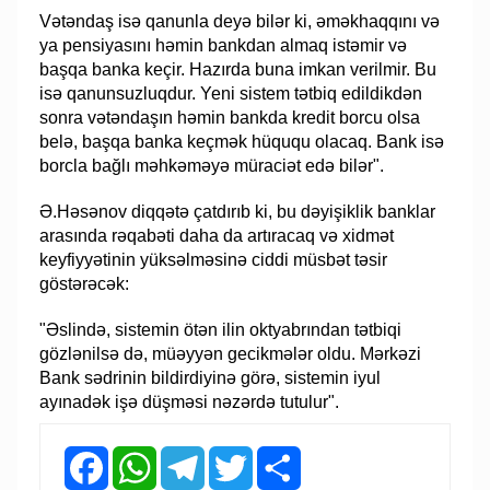
Vətəndaş isə qanunla deyə bilər ki, əməkhaqqını və
ya pensiyasını həmin bankdan almaq istəmir və
başqa banka keçir. Hazırda buna imkan verilmir. Bu
isə qanunsuzluqdur. Yeni sistem tətbiq edildikdən
sonra vətəndaşın həmin bankda kredit borcu olsa
belə, başqa banka keçmək hüququ olacaq. Bank isə
borcla bağlı məhkəməyə müraciət edə bilər".
Ə.Həsənov diqqətə çatdırıb ki, bu dəyişiklik banklar
arasında rəqabəti daha da artıracaq və xidmət
keyfiyyətinin yüksəlməsinə ciddi müsbət təsir
göstərəcək:
"Əslində, sistemin ötən ilin oktyabrından tətbiqi
gözlənilsə də, müəyyən gecikmələr oldu. Mərkəzi
Bank sədrinin bildirdiyinə görə, sistemin iyul
ayınadək işə düşməsi nəzərdə tutulur".
Facebook
WhatsApp
Telegram
Twitter
Share