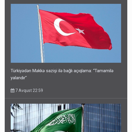
Türkiyədən Məkkə sazişi ilə bağlı açıqlama: “Tamamilə
yalandır”
7 Avqust 22:59