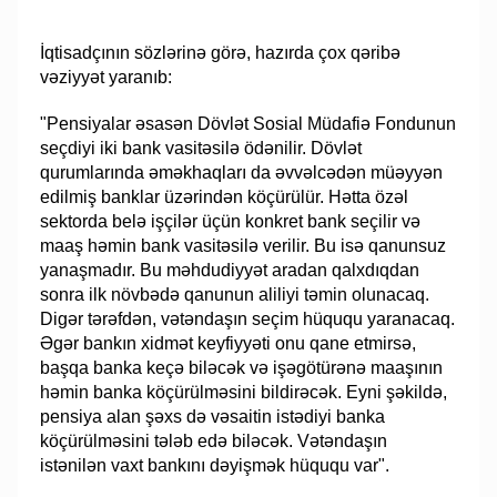
İqtisadçının sözlərinə görə, hazırda çox qəribə
vəziyyət yaranıb:
"Pensiyalar əsasən Dövlət Sosial Müdafiə Fondunun
seçdiyi iki bank vasitəsilə ödənilir. Dövlət
qurumlarında əməkhaqları da əvvəlcədən müəyyən
edilmiş banklar üzərindən köçürülür. Hətta özəl
sektorda belə işçilər üçün konkret bank seçilir və
maaş həmin bank vasitəsilə verilir. Bu isə qanunsuz
yanaşmadır. Bu məhdudiyyət aradan qalxdıqdan
sonra ilk növbədə qanunun aliliyi təmin olunacaq.
Digər tərəfdən, vətəndaşın seçim hüququ yaranacaq.
Əgər bankın xidmət keyfiyyəti onu qane etmirsə,
başqa banka keçə biləcək və işəgötürənə maaşının
həmin banka köçürülməsini bildirəcək. Eyni şəkildə,
pensiya alan şəxs də vəsaitin istədiyi banka
köçürülməsini tələb edə biləcək. Vətəndaşın
istənilən vaxt bankını dəyişmək hüququ var".