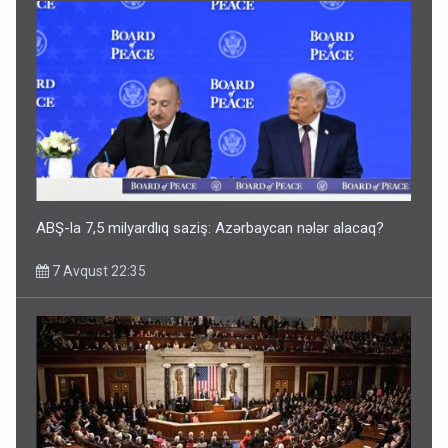
ABŞ-la 7,5 milyardlıq saziş: Azərbaycan nələr alacaq?
7 Avqust 22:35