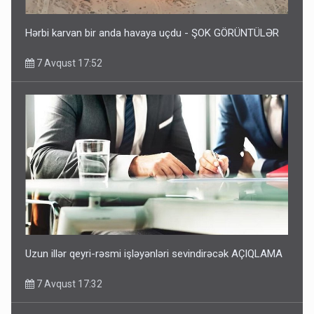
Hərbi karvan bir anda havaya uçdu - ŞOK GÖRÜNTÜLƏR
7 Avqust 17:52
Uzun illər qeyri-rəsmi işləyənləri sevindirəcək AÇIQLAMA
7 Avqust 17:32