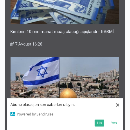
Kimlərin 10 min manat maaş alacağı açıqlandı - RƏSMİ
7 Avqust 16:28
×
Abunə olaraq ən son xəbərləri izləyin.
Powered by SendPulse
Hə
Yox
İsrail 15 maddəlik planı rədd etdi