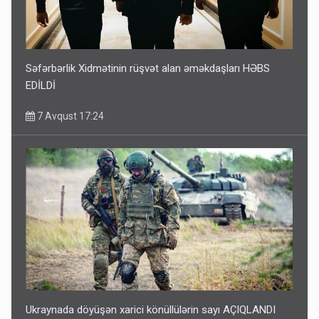
Səfərbərlik Xidmətinin rüşvət alan əməkdaşları HƏBS
EDİLDİ
7 Avqust 17:24
Ukraynada döyüşən xarici könüllülərin sayı AÇIQLANDI