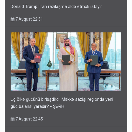
Donald Tramp: İran razılaşma əldə etmək istəyir
7 Avqust 22:51
Üç ölkə gücünü birləşdirdi: Məkkə sazişi regionda yeni
güc balansı yaradır? - ŞƏRH
7 Avqust 22:45