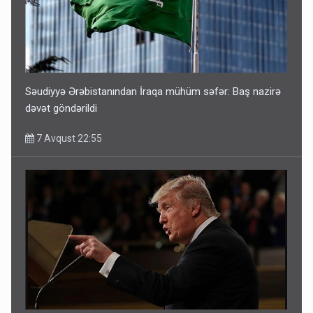
Səudiyyə Ərəbistanından İraqa mühüm səfər: Baş nazirə
dəvət göndərildi
7 Avqust 22:55