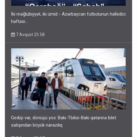
satışından böyük narazılıq
7 Avqust 23:17
İki məğlubiyyət, iki ümid - Azərbaycan futbolunun həlledici
həftəsi...
7 Avqust 23:58
Geri çağırılan səfir Abel Məhərrəmovun oğludur - DOSYE
7 Avqust 14:07
Gedişi var, dönüşü yox: Bakı-Tbilisi-Bakı qatarına bilet
satışından böyük narazılıq