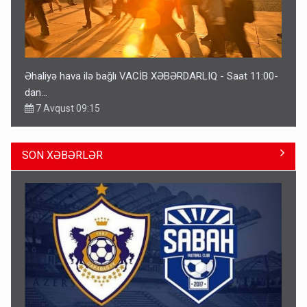
Əhaliyə hava ilə bağlı VACİB XƏBƏRDARLIQ - Saat 11:00-
dan…
7 Avqust 09:15
SON XƏBƏRLƏR
Gedişi var, dönüşü yox: Bakı-Tbilisi-Bakı qatarına bilet