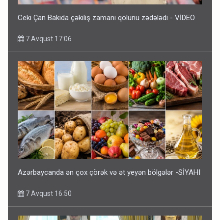
Ceki Çan Bakıda çəkiliş zamanı qolunu zədələdi - VİDEO
7 Avqust 17:06
Azərbaycanda ən çox çörək və ət yeyən bölgələr -SİYAHI
7 Avqust 16:50