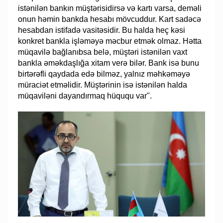
istənilən bankın müştərisidirsə və kartı varsa, deməli
onun həmin bankda hesabı mövcuddur. Kart sadəcə
hesabdan istifadə vasitəsidir. Bu halda heç kəsi
konkret bankla işləməyə məcbur etmək olmaz. Hətta
müqavilə bağlanıbsa belə, müştəri istənilən vaxt
bankla əməkdaşlığa xitam verə bilər. Bank isə bunu
birtərəfli qaydada edə bilməz, yalnız məhkəməyə
müraciət etməlidir. Müştərinin isə istənilən halda
müqaviləni dayandırmaq hüququ var".