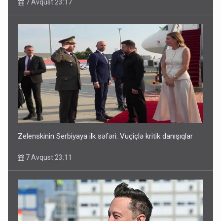
7 Avqust 23:17
Media və Yayım Şurasına əlavə hüquq və vəzifələr verilib
7 Avqust 13:24
Zelenskinin Serbiyaya ilk səfəri: Vuçiçlə kritik danışıqlar
7 Avqust 23:11