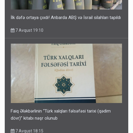
İlk dəfə ortaya çıxdı! Anbarda ABŞ və İsrail silahları tapıldı
7 Avqust 19:10
Faiq Ələkbərlinin “Türk xalqları fəlsəfəsi tarixi (qədim
dövr)” kitabı nəşr olunub
7 Avqust 18:15