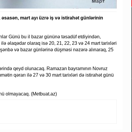
əsasən, mart ayı üzrə iş və istirahət günlərinin
ınlar Günü bu il bazar gününə təsadüf etdiyindən,
lə əlaqədar olaraq isə 20, 21, 22, 23 və 24 mart tarixləri
tın şənbə və bazar günlərinə düşməsi nəzərə alınaraq, 25
lərində qeyd olunacaq. Ramazan bayramının Novruz
ətin qərarı ilə 27 və 30 mart tarixləri də istirahət günü
günü olmayacaq. (Metbuat.az)