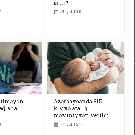
artır?
2
29 İyul 10:04
bilməyən
Azərbaycanda 815
bağlana
kişiyə atalıq
məzuniyyəti verildi
3
27 İyul 15:10