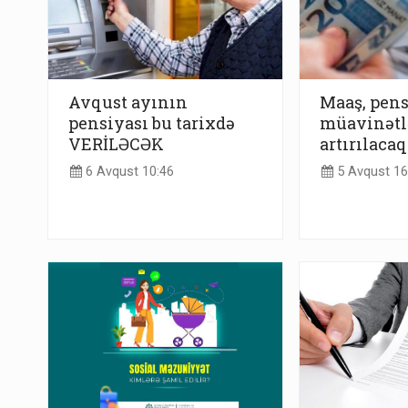
Avqust ayının
Maaş, pens
pensiyası bu tarixdə
müavinətl
VERİLƏCƏK
artırılacaq
6 Avqust 10:46
5 Avqust 16