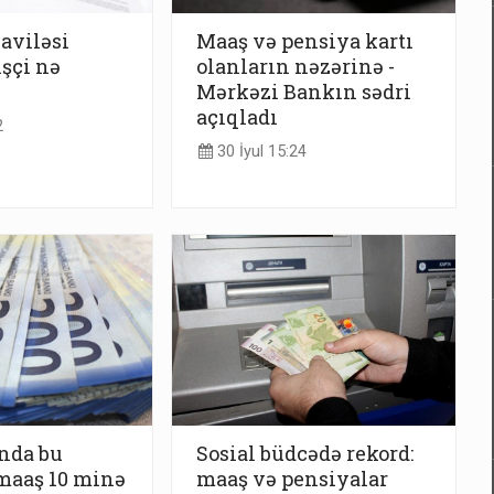
viləsi
Maaş və pensiya kartı
işçi nə
olanların nəzərinə -
Mərkəzi Bankın sədri
açıqladı
2
30 İyul 15:24
nda bu
Sosial büdcədə rekord:
maaş 10 minə
maaş və pensiyalar