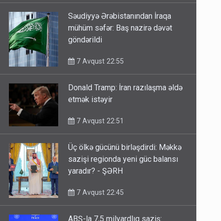
Səudiyyə Ərəbistanından İraqa
mühüm səfər: Baş nazirə dəvət
göndərildi
7 Avqust 22:55
Donald Tramp: İran razılaşma əldə
etmək istəyir
7 Avqust 22:51
Üç ölkə gücünü birləşdirdi: Məkkə
sazişi regionda yeni güc balansı
yaradır? - ŞƏRH
7 Avqust 22:45
ABŞ-la 7,5 milyardlıq saziş: