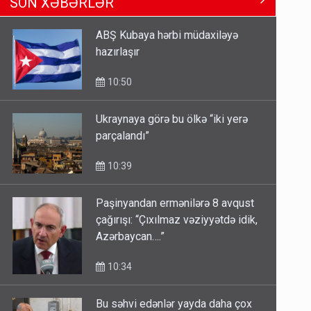
SON XƏBƏRLƏR
Tbilisi-Bakı qatarına bilet
satışından böyük narazılıq
ABŞ Kubaya hərbi müdaxiləyə
7 Avqust 23:17
hazırlaşır
Geri çağırılan səfir Abel
10:50
Məhərrəmovun oğludur - DOSYE
7 Avqust 14:07
Ukraynaya görə bu ölkə “iki yerə
parçalandı”
Media və Yayım Şurasına əlavə
hüquq və vəzifələr verilib
10:39
7 Avqust 13:24
Paşinyandan ermənilərə 8 avqust
çağırışı: “Çıxılmaz vəziyyətdə idik,
Azərbaycan….”
10:34
Bu səhvi edənlər yayda daha çox