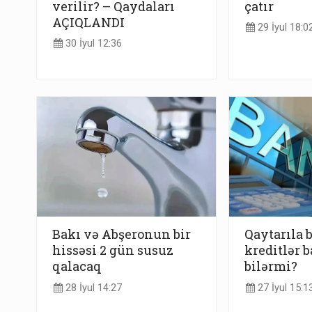
verilir? – Qaydaları
çatır
AÇIQLANDI
29 İyul 18:0
30 İyul 12:36
Bakı və Abşeronun bir
Qaytarıla 
hissəsi 2 gün susuz
kreditlər 
qalacaq
bilərmi?
28 İyul 14:27
27 İyul 15:1