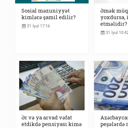
Sosial məzuniyyət
Əmək müqa
kimlərə şamil edilir?
yoxdursa, 
etməlidir?
31 İyul 17:16
31 İyul 10:4
Ər və ya arvad vəfat
Azərbayca
etdikdə pensiyası kimə
peşələrdə 