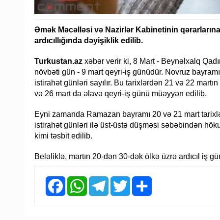
Əmək Məcəlləsi və Nazirlər Kabinetinin qərarlarına 
ardıcıllığında dəyişiklik edilib.
Turkustan.az
xəbər verir ki, 8 Mart - Beynəlxalq Qad
növbəti gün - 9 mart qeyri-iş günüdür. Novruz bayramı i
istirahət günləri sayılır. Bu tarixlərdən 21 və 22 mar
və 26 mart da əlavə qeyri-iş günü müəyyən edilib.
Eyni zamanda Ramazan bayramı 20 və 21 mart tarix
istirahət günləri ilə üst-üstə düşməsi səbəbindən hökum
kimi təsbit edilib.
Beləliklə, martın 20-dən 30-dək ölkə üzrə ardıcıl iş 
Facebook
WhatsApp
Telegram
Twitter
Share