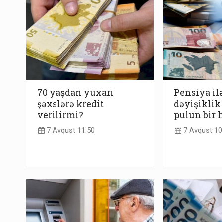
70 yaşdan yuxarı
Pensiya ilə
şəxslərə kredit
dəyişiklik
verilirmi?
pulun bir 
7 Avqust 11:50
7 Avqust 10