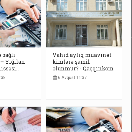
 bağlı
Vahid aylıq müavinət
 – Yığılan
kimlərə şamil
hissəsi…
olunmur? - Qaçqınkom
:38
6 Avqust 11:37