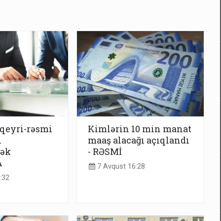
 qeyri-rəsmi
Kimlərin 10 min manat
i
maaş alacağı açıqlandı
cək
- RƏSMİ
A
7 Avqust 16:28
:32