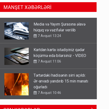
MANŞET XƏBƏRLƏRİ
Kartdan karta istədiyiniz qədər
köçürmə edə bilərsiniz - VİDEO
7 Avqust 11:06
Tərtərdəki hadisənin sirri açıldı:
Ər-arvadı yandırıb 15 min manatı
oğurladı
7 Avqust 10:46
Əhaliyə hava ilə bağlı VACİB
XƏBƏRDARLIQ - Saat 11:00-dan…
7 Avqust 09:15
Gedişi var, dönüşü yox: Bakı-