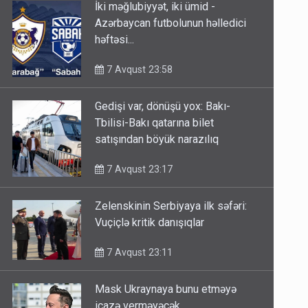
İki məğlubiyyət, iki ümid -
Azərbaycan futbolunun həlledici
həftəsi...
7 Avqust 23:58
Gedişi var, dönüşü yox: Bakı-
Tbilisi-Bakı qatarına bilet
satışından böyük narazılıq
7 Avqust 23:17
Zelenskinin Serbiyaya ilk səfəri:
Vuçiçlə kritik danışıqlar
7 Avqust 23:11
Mask Ukraynaya bunu etməyə
icazə verməyəcək