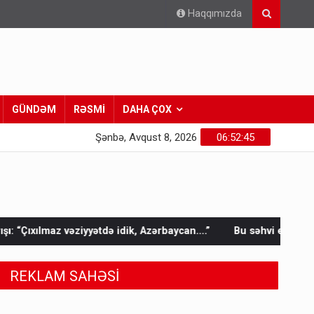
Haqqımızda
GÜNDƏM
RƏSMİ
DAHA ÇOX
Şənbə, Avqust 8, 2026
06:52:47
də idik, Azərbaycan….”
Bu səhvi edənlər yayda daha çox komm
REKLAM SAHƏSİ