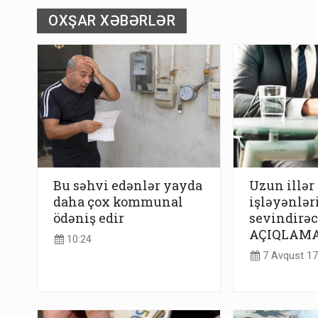
OXŞAR XƏBƏRLƏR
Bu səhvi edənlər yayda
Uzun illər
daha çox kommunal
işləyənlər
ödəniş edir
sevindirə
AÇIQLAM
10:24
7 Avqust 17