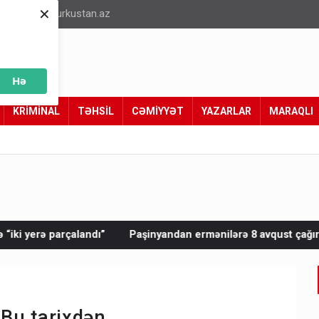
×
info@turkustan.az
Hə
KRİMİNAL
TƏHSİL
CƏMİYYƏT
YAZARLAR
MARAQLI
Paşinyandan ermənilərə 8 avqust çağırışı: “Çıxılmaz vəziyyət
 Bu tarixdən