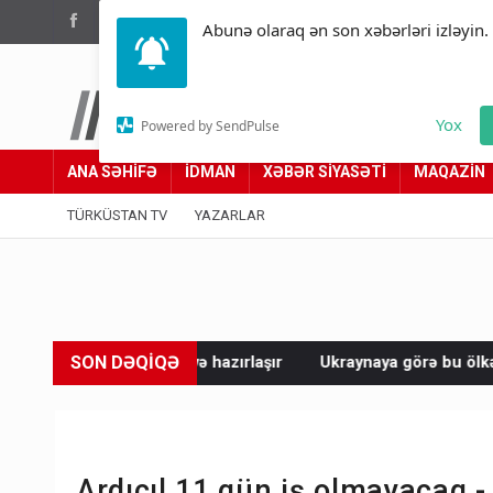
(012) 449 94 05
Abunə olaraq ən son xəbərləri izləyin.
Türküstan.az
Yox
Powered by SendPulse
Adımız yolumuzdur
ANA SƏHİFƏ
İDMAN
XƏBƏR SİYASƏTİ
MAQAZİN
TÜRKÜSTAN TV
YAZARLAR
SON DƏQİQƏ
ləyə hazırlaşır
Ukraynaya görə bu ölkə “iki yerə parçalandı”
Ardıcıl 11 gün iş olmayacaq -