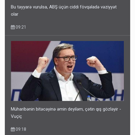
Bu təyyarə vurulsa, ABŞ üçün ciddi fövqəladə vəziyyət
olar
09:21
Müharibənin bitəcəyinə əmin deyiləm, çətin qış gözləyir -
Vuçiç
09:18