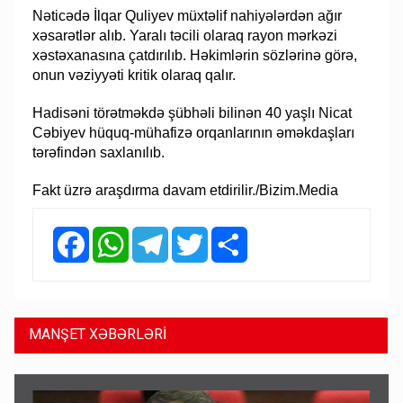
Nəticədə İlqar Quliyev müxtəlif nahiyələrdən ağır
xəsarətlər alıb. Yaralı təcili olaraq rayon mərkəzi
xəstəxanasına çatdırılıb. Həkimlərin sözlərinə görə,
onun vəziyyəti kritik olaraq qalır.
Hadisəni törətməkdə şübhəli bilinən 40 yaşlı Nicat
Cəbiyev hüquq-mühafizə orqanlarının əməkdaşları
tərəfindən saxlanılıb.
Fakt üzrə araşdırma davam etdirilir./Bizim.Media
Facebook
WhatsApp
Telegram
Twitter
Share
MANŞET XƏBƏRLƏRİ