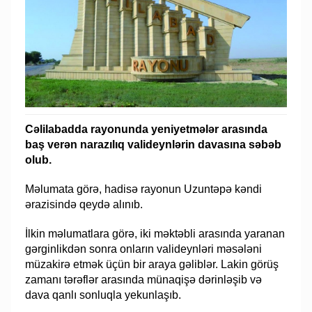
Cəlilabadda rayonunda yeniyetmələr arasında
baş verən narazılıq valideynlərin davasına səbəb
olub.
Məlumata görə, hadisə rayonun Uzuntəpə kəndi
ərazisində qeydə alınıb.
İlkin məlumatlara görə, iki məktəbli arasında yaranan
gərginlikdən sonra onların valideynləri məsələni
müzakirə etmək üçün bir araya gəliblər. Lakin görüş
zamanı tərəflər arasında münaqişə dərinləşib və
dava qanlı sonluqla yekunlaşıb.