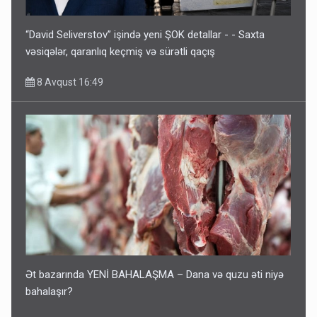
“David Seliverstov” işində yeni ŞOK detallar - - Saxta
vəsiqələr, qaranlıq keçmiş və sürətli qaçış
8 Avqust 16:49
Ət bazarında YENİ BAHALAŞMA – Dana və quzu əti niyə
bahalaşır?