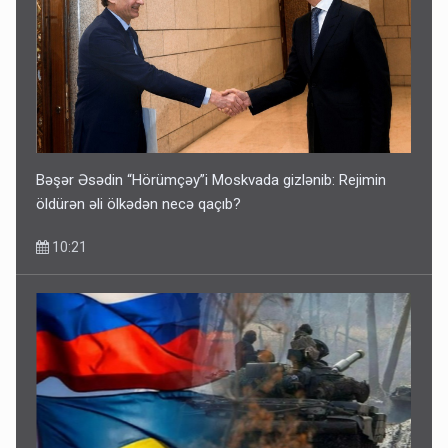
DİQQƏTLİ OLUN! Bu gün hava çox isti olacaq
09:25
Bəşər Əsədin “Hörümçəy”i Moskvada gizlənib: Rejimin
öldürən əli ölkədən necə qaçıb?
10:21
Azərbaycan bundan hər il 3 milyard dollar qazanacaq
8 Avqust 23:33