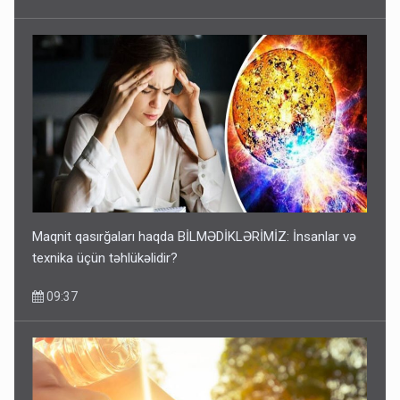
Maqnit qasırğaları haqda BİLMƏDİKLƏRİMİZ: İnsanlar və
texnika üçün təhlükəlidir?
09:37