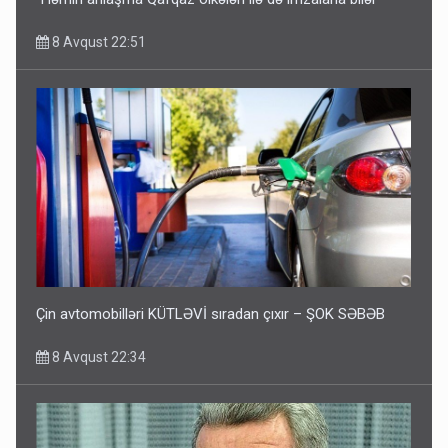
8 Avqust 22:51
Çin avtomobilləri KÜTLƏVİ sıradan çıxır – ŞOK SƏBƏB
8 Avqust 22:34