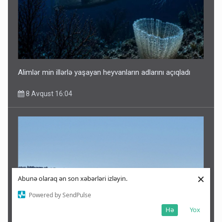
Alimlər min illərlə yaşayan heyvanların adlarını açıqladı
8 Avqust 16:04
×
Abunə olaraq ən son xəbərləri izləyin.
Powered by SendPulse
Hə
Yox