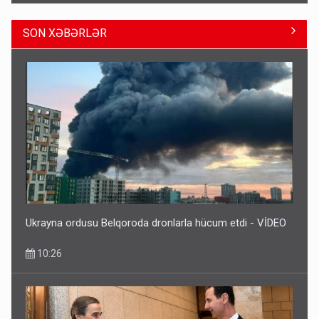
SON XƏBƏRLƏR
“Təlimdə idim, gəlib gördüm ki, evimi vurub dağıdırlar” -
VİDEO
09:54
Ukrayna ordusu Belqoroda dronlarla hücum etdi - VİDEO
10:26