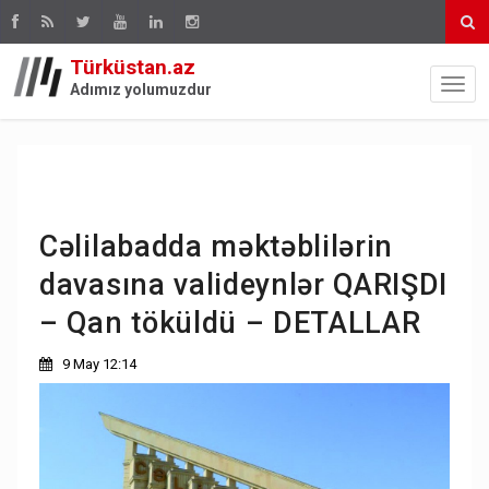
Türküstan.az
Adımız yolumuzdur
Cəlilabadda məktəblilərin
davasına valideynlər QARIŞDI
– Qan töküldü – DETALLAR
9 May 12:14