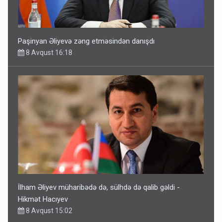
Paşinyan Əliyevə zəng etməsindən danışdı
8 Avqust 16:18
İlham Əliyev müharibədə də, sülhdə də qalib gəldi -
Hikmət Hacıyev
8 Avqust 15:02