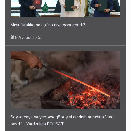
Misir “Məkkə sazişi”nə niyə qoşulmadı?
8 Avqust 17:52
Soyuq çaya və yeməyə görə şişi qızdırıb arvadına "dağ
basdı" - Yardımlıda DƏHŞƏT