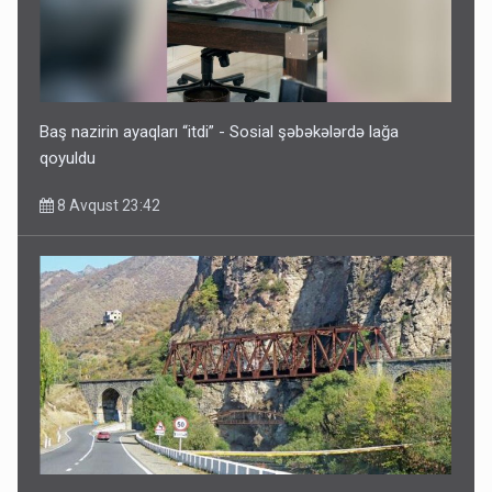
Baş nazirin ayaqları “itdi” - Sosial şəbəkələrdə lağa
qoyuldu
8 Avqust 23:42