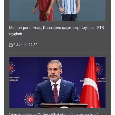
Messini partlatmaq, Ronaldonu qaçırmaq istəyiblər - FTB
açıqladı
8 Avqust 22:58
"Həmin anlaşma Qafqaz ölkələri ilə də imzalana bilər"