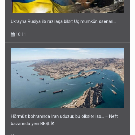
Ukrayna Rusiya ilə razılaşa bilər: Üç mümkün ssenari...
10:11
Hörmüz böhranında İran uduzur, bu ölkələr isə... – Neft
bazarında yeni BEŞLİK