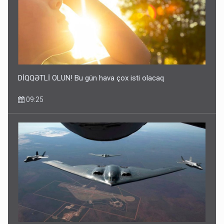
DİQQƏTLİ OLUN! Bu gün hava çox isti olacaq
09:25