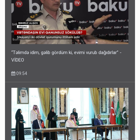
“Təlimdə idim, gəlib gördüm ki, evimi vurub dağıdırlar” -
VİDEO
09:54