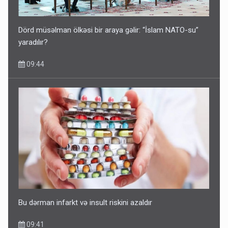
Dörd müsəlman ölkəsi bir araya gəlir: “İslam NATO-su”
yaradılır?
09:44
Bu dərman infarkt və insult riskini azaldır
09:41