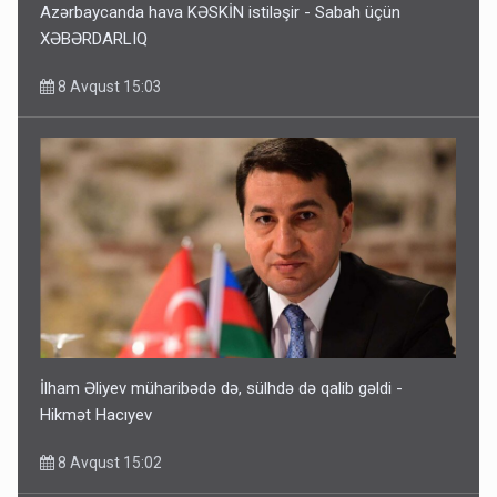
Azərbaycanda hava KƏSKİN istiləşir - Sabah üçün
XƏBƏRDARLIQ
8 Avqust 15:03
İlham Əliyev müharibədə də, sülhdə də qalib gəldi -
Hikmət Hacıyev
8 Avqust 15:02