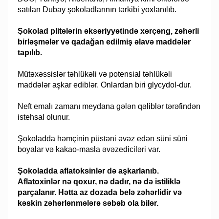
satılan Dubay şokoladlarının tərkibi yoxlanılıb.
Şokolad plitələrin əksəriyyətində xərçəng, zəhərli
birləşmələr və qadağan edilmiş əlavə maddələr
tapılıb.
Mütəxəssislər təhlükəli və potensial təhlükəli
maddələr aşkar ediblər. Onlardan biri glycydol-dur.
Neft emalı zamanı meydana gələn qəliblər tərəfindən
istehsal olunur.
Şokoladda həmçinin püstəni əvəz edən süni süni
boyalar və kakao-masla əvəzediciləri var.
Şokoladda aflatoksinlər də aşkarlanıb.
Aflatoxinlər nə qoxur, nə dadır, nə də istiliklə
parçalanır. Hətta az dozada belə zəhərlidir və
kəskin zəhərlənmələrə səbəb ola bilər.