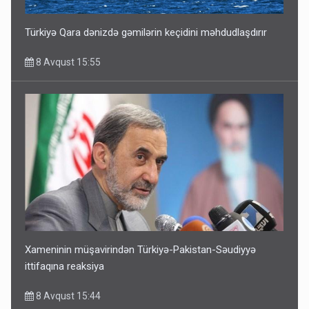
Türkiyə Qara dənizdə gəmilərin keçidini məhdudlaşdırır
8 Avqust 15:55
Xameninin müşavirindən Türkiyə-Pakistan-Səudiyyə
ittifaqına reaksiya
8 Avqust 15:44