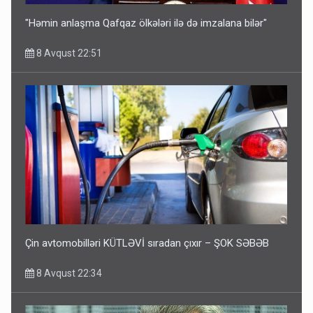
"Həmin anlaşma Qafqaz ölkələri ilə də imzalana bilər"
8 Avqust 22:51
Çin avtomobilləri KÜTLƏVİ sıradan çıxır – ŞOK SƏBƏB
8 Avqust 22:34