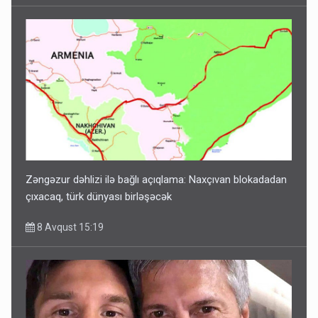
Zəngəzur dəhlizi ilə bağlı açıqlama: Naxçıvan blokadadan
çıxacaq, türk dünyası birləşəcək
8 Avqust 15:19