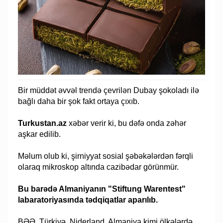
Bir müddət əvvəl trendə çevrilən Dubay şokoladı ilə
bağlı daha bir şok fakt ortaya çıxıb.
Turkustan.az
xəbər verir ki, bu dəfə onda zəhər
aşkar edilib.
Məlum olub ki, şirniyyat sosial şəbəkələrdən fərqli
olaraq mikroskop altında cazibədar görünmür.
Bu barədə Almaniyanın "Stiftung Warentest"
labaratoriyasında tədqiqatlar aparılıb.
BƏƏ, Türkiyə, Niderland, Almaniya kimi ölkələrdə