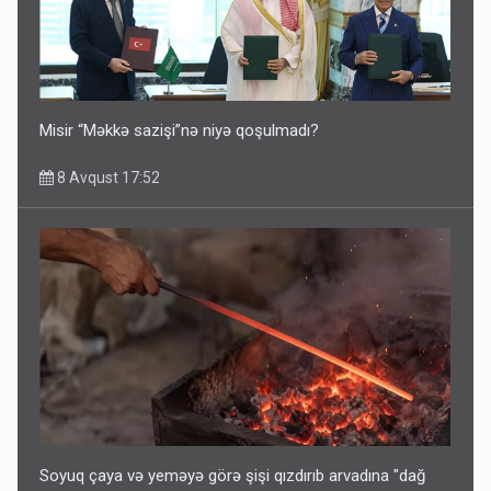
Misir “Məkkə sazişi”nə niyə qoşulmadı?
8 Avqust 17:52
Soyuq çaya və yeməyə görə şişi qızdırıb arvadına "dağ