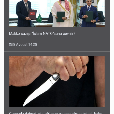
Məkkə sazişi “İslam NATO”suna çevrilir?
8 Avqust 14:38
Gəncədə dəhşət: ata oğlunun qisasını almaq istədi, həbs