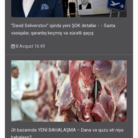
“David Seliverstov” işində yeni ŞOK detallar - - Saxta
vəsiqələr, qaranlıq keçmiş və sürətli qaçış
8 Avqust 16:49
Ət bazarında YENİ BAHALAŞMA – Dana və quzu əti niyə
bahalaşır?