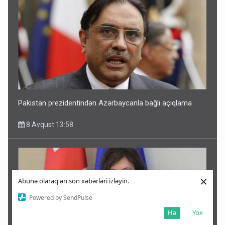
Pakistan prezidentindən Azərbaycanla bağlı açıqlama
8 Avqust 13:58
×
Abunə olaraq ən son xəbərləri izləyin.
Powered by SendPulse
Hə
Yox