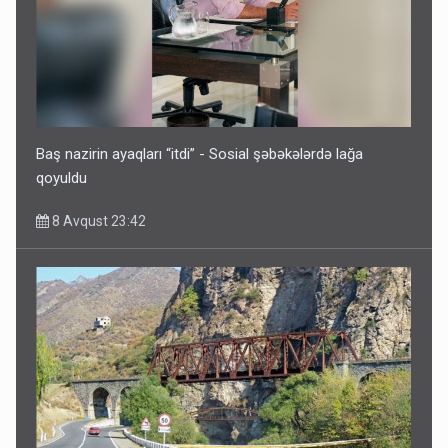
İrəvan dünyaya Azərbaycan üzərindən çıxır – Mühüm
etiraf
8 Avqust 23:19
Baş nazirin ayaqları “itdi” - Sosial şəbəkələrdə lağa
qoyuldu
8 Avqust 23:42
Paşinyan Əliyevə zəng etməsindən danışdı
8 Avqust 16:18