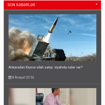
SON XƏBƏRLƏR
Azərbaycan bundan hər il 3 milyard dollar qazanacaq
8 Avqust 23:33
Ankaradan Kiyevə silah satışı: siyahıda nələr var?
8 Avqust 23:56