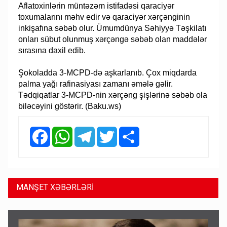
Aflatoxinlərin müntəzəm istifadəsi qaraciyər
toxumalarını məhv edir və qaraciyər xərçənginin
inkişafına səbəb olur. Ümumdünya Səhiyyə Təşkilatı
onları sübut olunmuş xərçəngə səbəb olan maddələr
sırasına daxil edib.
Şokoladda 3-MCPD-də aşkarlanıb. Çox miqdarda
palma yağı rafinasiyası zamanı əmələ gəlir.
Tədqiqatlar 3-MCPD-nin xərçəng şişlərinə səbəb ola
biləcəyini göstərir. (Baku.ws)
Facebook
WhatsApp
Telegram
Twitter
Share
MANŞET XƏBƏRLƏRİ