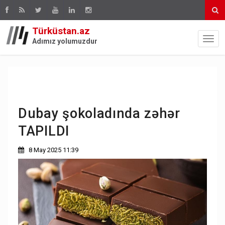
Türküstan.az
Adımız yolumuzdur
Dubay şokoladında zəhər
TAPILDI
8 May 2025 11:39