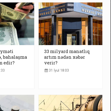
iyməti
33 milyard manatlıq
ə, bahalaşma
artım nədən xəbər
 edir?
verir?
:33
31 İyul 18:03