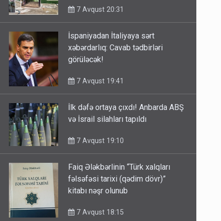
7 Avqust 20:31
İspaniyadan İtaliyaya sərt
xəbərdarlıq: Cavab tədbirləri
görüləcək!
7 Avqust 19:41
İlk dəfə ortaya çıxdı! Anbarda ABŞ
və İsrail silahları tapıldı
7 Avqust 19:10
Faiq Ələkbərlinin “Türk xalqları
fəlsəfəsi tarixi (qədim dövr)”
kitabı nəşr olunub
7 Avqust 18:15