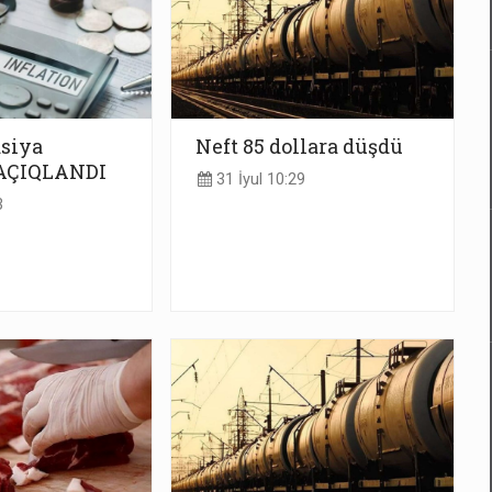
asiya
Neft 85 dollara düşdü
AÇIQLANDI
31 İyul 10:29
3