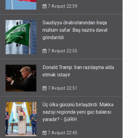
7 Avqust 22:59
Səudiyyə Ərəbistanından İraqa
mühüm səfər: Baş nazirə dəvət
göndərildi
7 Avqust 22:55
Donald Tramp: İran razılaşma əldə
etmək istəyir
7 Avqust 22:51
Üç ölkə gücünü birləşdirdi: Məkkə
sazişi regionda yeni güc balansı
yaradır? - ŞƏRH
7 Avqust 22:45