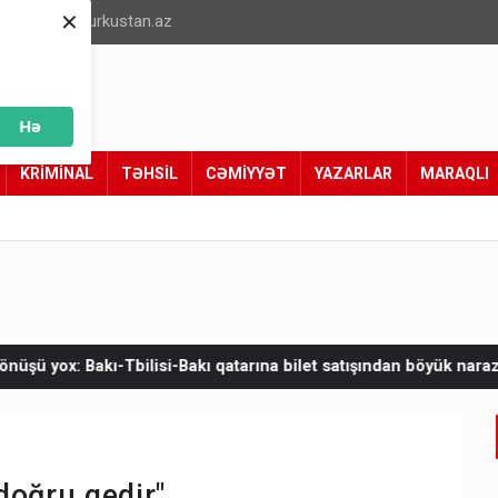
×
info@turkustan.az
Hə
KRİMİNAL
TƏHSİL
CƏMİYYƏT
YAZARLAR
MARAQLI
akı qatarına bilet satışından böyük narazılıq
Zelenskinin Serbi
doğru gedir"