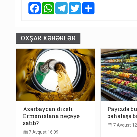
Facebook
WhatsApp
Telegram
Twitter
Share
OXŞAR XƏBƏRLƏR
Azərbaycan dizeli
Payızda b
Ermənistana neçəyə
bahalaşa b
satıb?
7 Avqust 12
7 Avqust 16:09