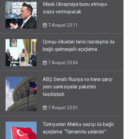
Mask Ukraynaya bunu etməyə
icazə verməyəcək
7 Avqust 23:11
Qonşu ölkədən tarixi razılaşma ilə
bağlı qalmaqallı açıqlama
7 Avqust 23:04
ABŞ Senatı Rusiya və İrana qarşı
yeni sanksiyalar paketini
təsdiqlədi
7 Avqust 23:01
Türkiyədən Məkkə sazişi ilə bağlı
açıqlama: “Tamamilə yalandır”