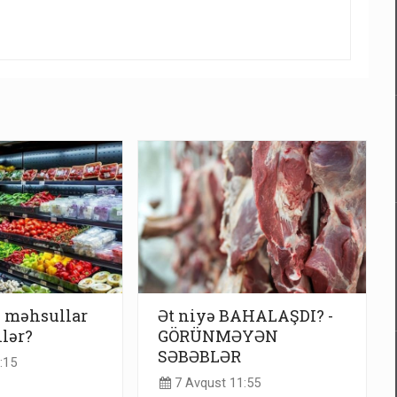
u məhsullar
Ət niyə BAHALAŞDI? -
ilər?
GÖRÜNMƏYƏN
SƏBƏBLƏR
:15
7 Avqust 11:55