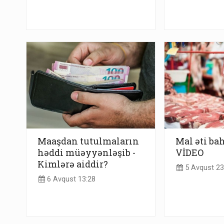
Maaşdan tutulmaların
Mal əti bah
həddi müəyyənləşib -
VİDEO
Kimlərə aiddir?
5 Avqust 23
6 Avqust 13:28