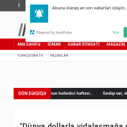
(012) 449 94 05
Abunə olaraq ən son xəbərləri izləyin.
Türküstan.az
Yox
Powered by SendPulse
Adımız yolumuzdur
ANA SƏHİFƏ
İDMAN
XƏBƏR SİYASƏTİ
MAQAZİN
TÜRKÜSTAN TV
YAZARLAR
SON DƏQİQƏ
nun həlledici həftəsi...
Gedişi var, dönüşü yox: Bakı-Tbilisi-B
"Dünya dollarla vidalaşmağa 