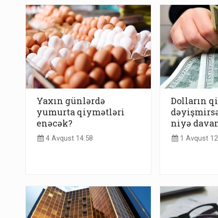
Yaxın günlərdə
Dolların q
yumurta qiymətləri
dəyişmirs
enəcək?
niyə davam
4 Avqust 14:58
1 Avqust 12