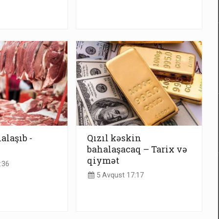
alaşıb -
Qızıl kəskin
bahalaşacaq – Tarix və
qiymət
:36
5 Avqust 17:17