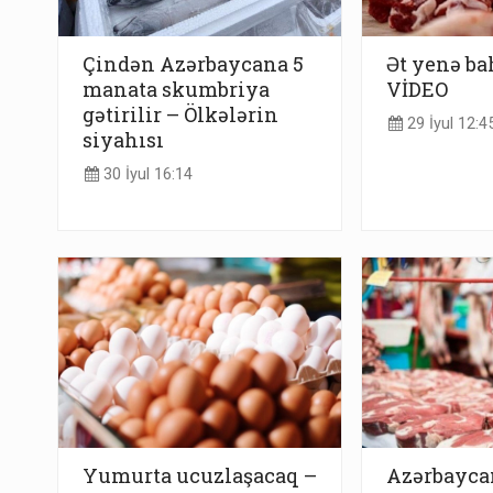
Çindən Azərbaycana 5
Ət yenə ba
manata skumbriya
VİDEO
gətirilir – Ölkələrin
29 İyul 12:4
siyahısı
30 İyul 16:14
Yumurta ucuzlaşacaq –
Azərbayca