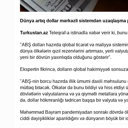
Dünya artıq dollar mərkəzli sistemdən uzaqlaşm
Turkustan.az
Teleqraf-a istinadla xəbər verir ki, bu
"ABŞ dolları hazırda qlobal ticarət və maliyyə siste
dünya ölkələrin qızıl rezervlərini artırması, yerli valyu
yeni bir dövrün yaxınlıqda olduğunu göstərir".
Ekspertin fikrincə, dolların qlobal hakimiyyəti sons
"ABŞ-nin borcu hazırda illik ümumi daxili məhsulunu
mütləq bitəcək. Ölkələr də bunu bildiyi və hiss etdiyi 
dövlətlərin valyutalarına və ya qiymətli metallara yö
də, dollar hökmranlığı tədricən başqa bir valyuta və y
Məhəmməd Bayram pandemiyadan sonrakı dövrdə ölkələr
ciddi dəyişikliklər aparıldığını və dünyanın böyük bir 