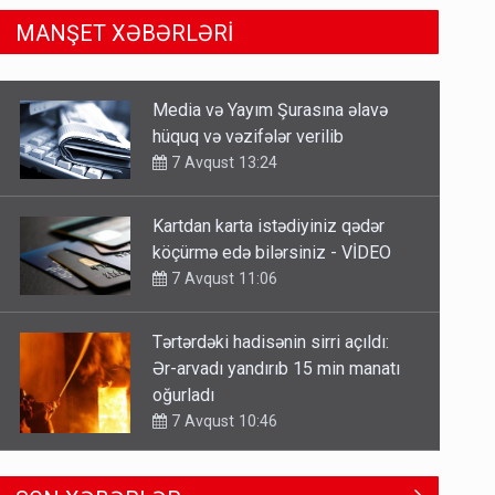
MANŞET XƏBƏRLƏRİ
Kartdan karta istədiyiniz qədər
köçürmə edə bilərsiniz - VİDEO
7 Avqust 11:06
Tərtərdəki hadisənin sirri açıldı:
Ər-arvadı yandırıb 15 min manatı
oğurladı
7 Avqust 10:46
Əhaliyə hava ilə bağlı VACİB
XƏBƏRDARLIQ - Saat 11:00-dan…
7 Avqust 09:15
Gedişi var, dönüşü yox: Bakı-