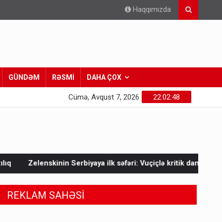
Haqqımızda
GÜNDƏM
RƏSMİ
DAHA ÇOX
Cümə, Avqust 7, 2026
22:02:50
yaya ilk səfəri: Vuçiçlə kritik danışıqlar
Mask Ukraynaya bun
REKLAM SAHƏSİ