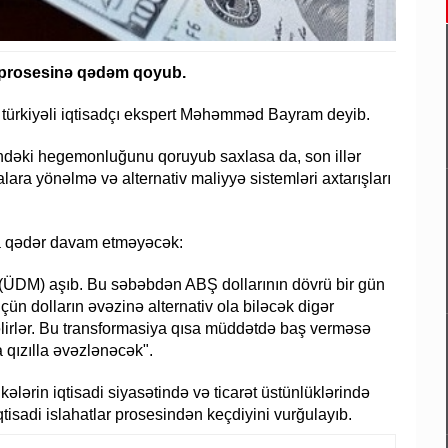
a prosesinə qədəm qoyub.
nu türkiyəli iqtisadçı ekspert Məhəmməd Bayram deyib.
mindəki hegemonluğunu qoruyub saxlasa da, son illər
talara yönəlmə və alternativ maliyyə sistemləri axtarışları
uza qədər davam etməyəcək:
 (ÜDM) aşıb. Bu səbəbdən ABŞ dollarının dövrü bir gün
üçün dolların əvəzinə alternativ ola biləcək digər
nəlirlər. Bu transformasiya qısa müddətdə baş verməsə
a qızılla əvəzlənəcək".
in iqtisadi siyasətində və ticarət üstünlüklərində
iqtisadi islahatlar prosesindən keçdiyini vurğulayıb.