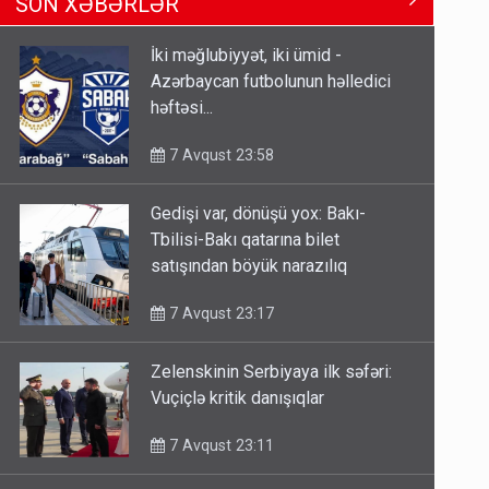
SON XƏBƏRLƏR
Tbilisi-Bakı qatarına bilet
satışından böyük narazılıq
İki məğlubiyyət, iki ümid -
7 Avqust 23:17
Azərbaycan futbolunun həlledici
həftəsi...
Geri çağırılan səfir Abel
Məhərrəmovun oğludur - DOSYE
7 Avqust 23:58
7 Avqust 14:07
Gedişi var, dönüşü yox: Bakı-
Media və Yayım Şurasına əlavə
Tbilisi-Bakı qatarına bilet
hüquq və vəzifələr verilib
satışından böyük narazılıq
7 Avqust 13:24
7 Avqust 23:17
Zelenskinin Serbiyaya ilk səfəri:
Vuçiçlə kritik danışıqlar
7 Avqust 23:11