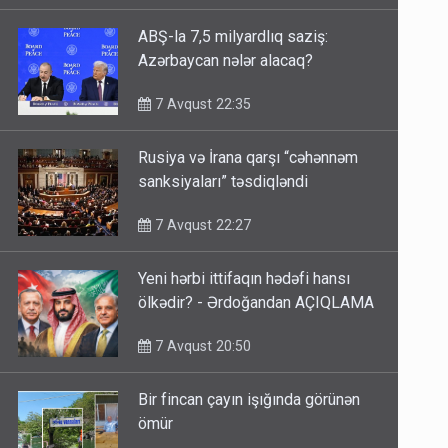
ABŞ-la 7,5 milyardlıq saziş:
Azərbaycan nələr alacaq?
7 Avqust 22:35
Rusiya və İrana qarşı “cəhənnəm
sanksiyaları” təsdiqləndi
7 Avqust 22:27
Yeni hərbi ittifaqın hədəfi hansı
ölkədir? - Ərdoğandan AÇIQLAMA
7 Avqust 20:50
Bir fincan çayın işığında görünən
ömür