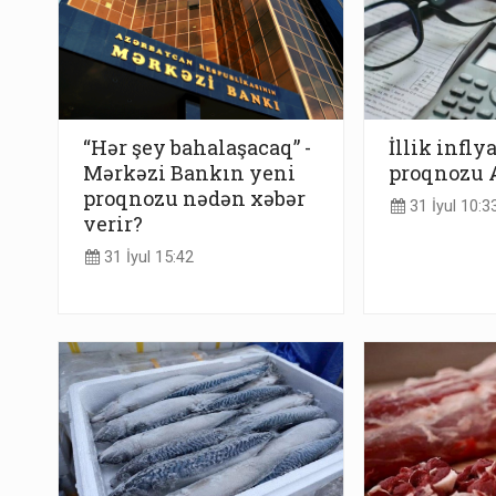
“Hər şey bahalaşacaq” -
İllik infly
Mərkəzi Bankın yeni
proqnozu 
proqnozu nədən xəbər
31 İyul 10:3
verir?
31 İyul 15:42