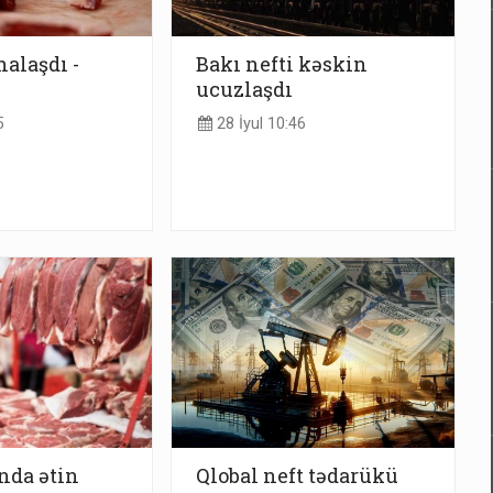
halaşdı -
Bakı nefti kəskin
ucuzlaşdı
5
28 İyul 10:46
nda ətin
Qlobal neft tədarükü