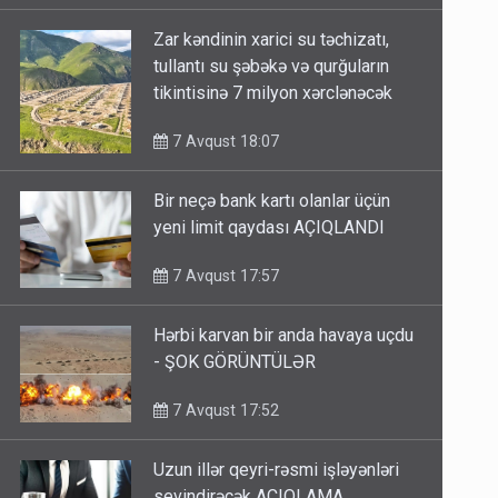
Zar kəndinin xarici su təchizatı,
tullantı su şəbəkə və qurğuların
tikintisinə 7 milyon xərclənəcək
7 Avqust 18:07
Bir neçə bank kartı olanlar üçün
yeni limit qaydası AÇIQLANDI
7 Avqust 17:57
Hərbi karvan bir anda havaya uçdu
- ŞOK GÖRÜNTÜLƏR
7 Avqust 17:52
Uzun illər qeyri-rəsmi işləyənləri
sevindirəcək AÇIQLAMA