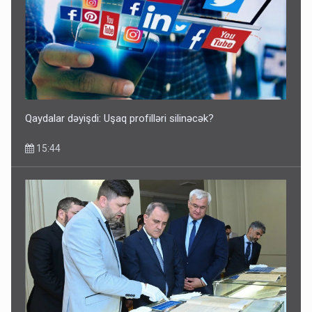
Qaydalar dəyişdi: Uşaq profilləri silinəcək?
15:44