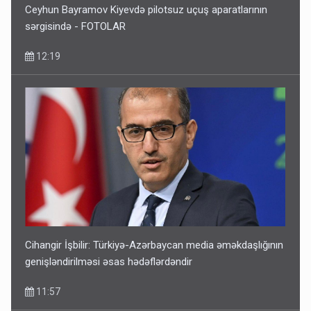
Ceyhun Bayramov Kiyevdə pilotsuz uçuş aparatlarının
sərgisində - FOTOLAR
12:19
Cihangir İşbilir: Türkiyə-Azərbaycan media əməkdaşlığının
genişləndirilməsi əsas hədəflərdəndir
11:57