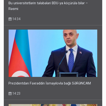
Bu universitetlərin tələbələri BDU-ya köçürülə bilər –
Rəsmi
14:34
Prezidentdən Fəxrəddin İsmayılovla bağlı SƏRƏNCAM
14:23