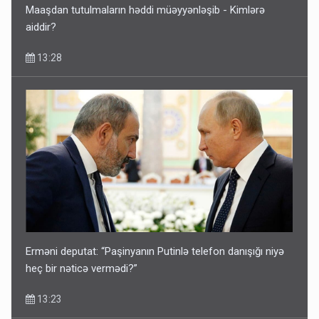
Maaşdan tutulmaların həddi müəyyənləşib - Kimlərə
aiddir?
13:28
Erməni deputat: “Paşinyanın Putinlə telefon danışığı niyə
heç bir nəticə vermədi?”
13:23