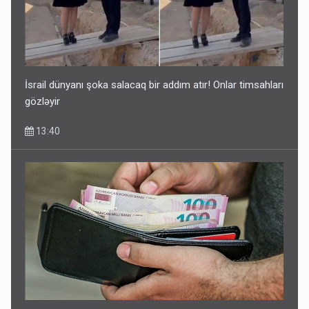
İsrail dünyanı şoka salacaq bir addım atır! Onlar timsahları
gözləyir
13:40