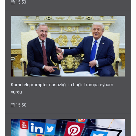
15:53
Ərdoğana sui-qəsd planının iştirakçısı detalları açıqladı
5 Avqust 16:56
Karni teleprompter nasazlığı ilə bağlı Trampa eyham
vurdu
15:50