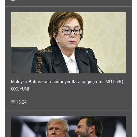
Məleykə Abbaszadə abituriyentlərə çağırış etdi: MÜTLƏQ
OXUYUN!
15:24