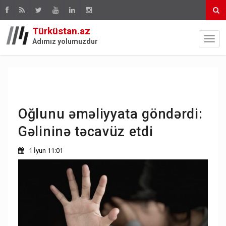
Türküstan.az
Adımız yolumuzdur
Oğlunu əməliyyata göndərdi:
Gəlininə təcavüz etdi
1 İyun 11:01