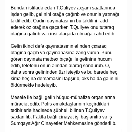
Bundan istifadə edən T.Quliyev axşam saatlarında
işdən gəlib, gəlinini otağa çağırıb və onunla yatmağı
təklif edib. Qadın qayınatasının bu təklifini rədd
edərək öz otağına qaçarkən T.Quliyev onu tutaraq
otağına gətirib və cinsi əlaqədə olmağa cəhd edib.
Gəlin ikinci dəfə qayınatasının əlindən çıxaraq
otağına qaçıb və qayınanasına zəng vurub. Bunu
görən qayınata mətbəx bıçağı ilə gəlininə hücum
edib, telefonu onun əlindən alaraq söndürüb. O,
daha sonra gəlinindən üzr istəyib və bu barədə heç
kimə heç nə deməməsini tapşırıb, əks halda gəlinini
öldürməklə hədələyib.
Məsələ ilə bağlı gəlin hüquq-mühafizə orqanlarına
müraciət edib. Polis əməkdaşlarının keçirdikləri
tədbirlərlə hadisədə şübhəli bilinən T.Quliyev
saxlanılıb. Faktla bağlı cinayət işi başlanılıb və iş
Sumqayıt Ağır Cinayətlər Məhkəməsinə göndərilib.