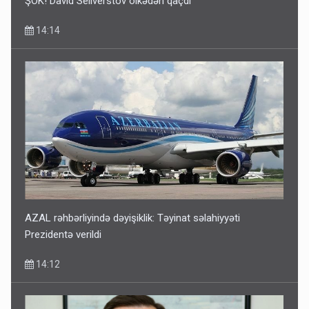
ŞOK! David Seliverstov ölkədən qaçdı
14:14
AZAL rəhbərliyində dəyişiklik: Təyinat səlahiyyəti
Prezidentə verildi
14:12