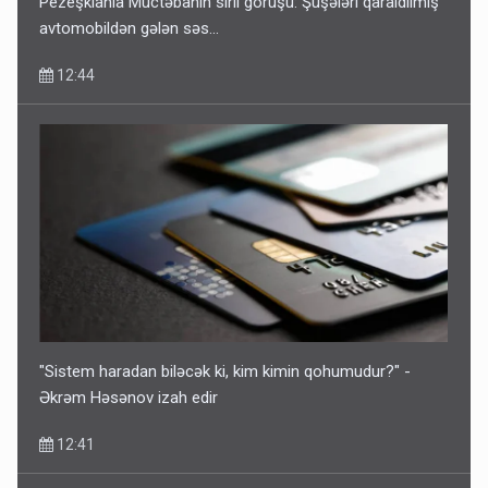
Pezeşkianla Müctəbanın sirli görüşü: Şüşələri qaraldılmış
avtomobildən gələn səs...
12:44
"Sistem haradan biləcək ki, kim kimin qohumudur?" -
Əkrəm Həsənov izah edir
12:41