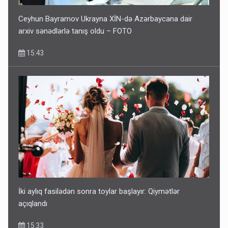
Ceyhun Bayramov Ukrayna XİN-də Azərbaycana dair
arxiv sənədlərlə tanış oldu – FOTO
15:43
İki aylıq fasilədən sonra toylar başlayır: Qiymətlər
açıqlandı
15:33