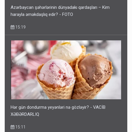
Azərbaycan şəhərlərinin dünyadakı qardaşları – Kim
harayla əməkdaşlıq edir? - FOTO
15:19
Hər gün dondurma yeyənləri nə gözləyir? - VACİB
XƏBƏRDARLIQ
15:11