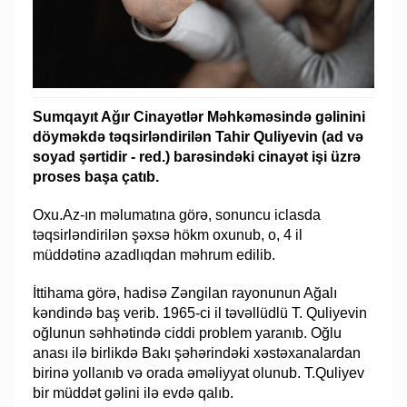
Sumqayıt Ağır Cinayətlər Məhkəməsində gəlinini
döyməkdə təqsirləndirilən Tahir Quliyevin (ad və
soyad şərtidir - red.) barəsindəki cinayət işi üzrə
proses başa çatıb.
Oxu.Az-ın məlumatına görə, sonuncu iclasda
təqsirləndirilən şəxsə hökm oxunub, o, 4 il
müddətinə azadlıqdan məhrum edilib.
İttihama görə, hadisə Zəngilan rayonunun Ağalı
kəndində baş verib. 1965-ci il təvəllüdlü T. Quliyevin
oğlunun səhhətində ciddi problem yaranıb. Oğlu
anası ilə birlikdə Bakı şəhərindəki xəstəxanalardan
birinə yollanıb və orada əməliyyat olunub. T.Quliyev
bir müddət gəlini ilə evdə qalıb.