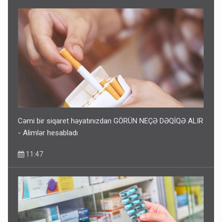
Cəmi bir siqaret həyatınızdan GÖRÜN NEÇƏ DƏQİQƏ ALIR
- Alimlər hesabladı
11:47