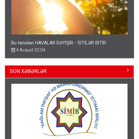
Bu tarixdən HAVALAR DƏYİŞİR - İSTİLƏR BİTİR
4 Avqust 22:04
SON XƏBƏRLƏR
ŞOK! David Seliverstov ölkədən qaçdı