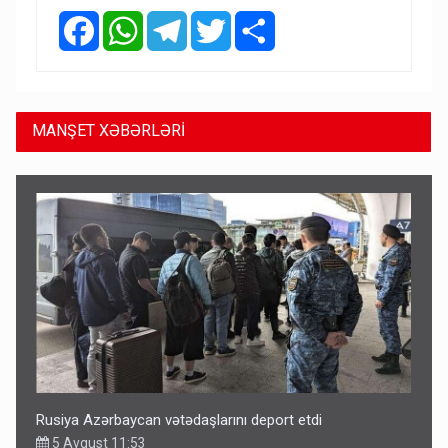
Facebook
WhatsApp
Telegram
Twitter
Share
MANŞET XƏBƏRLƏRİ
Rusiya Azərbaycan vətədaşlarını deport etdi
5 Avqust 11:53