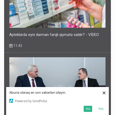
Apteklərdə eyni dərman fərqli qiymətə satılır? - VİDEO
11:43
×
Abunə olaraq ən son xəbərləri izləyin.
Powered by SendPulse
Hə
Yox