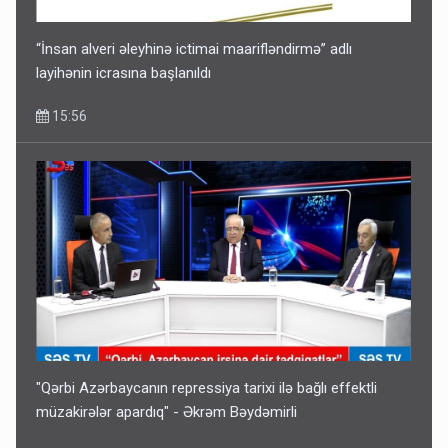
14:14
“İnsan alveri əleyhinə ictimai maarifləndirmə” adlı
layihənin icrasına başlanıldı
15:56
Bu ölkələrə şəxsiyyət vəsiqəsi ilə gedə biləcəksiniz -
SİYAHI
10:53
"Qərbi Azərbaycanın repressiya tarixi ilə bağlı effektli
müzakirələr apardıq" - Əkrəm Bəydəmirli