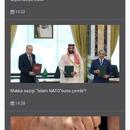
14:53
Məkkə sazişi “İslam NATO”suna çevrilir?
14:38