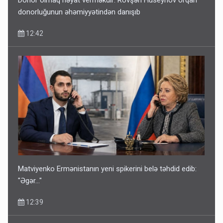
donorluğunun əhəmiyyətindən danışıb
12:42
Matviyenko Ermənistanın yeni spikerini belə təhdid edib:
"Əgər..."
12:39