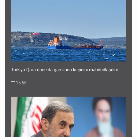
İlham Əliyev müharibədə də, sülhdə də qalib gəldi -
Hikmət Hacıyev
15:02
Türkiyə Qara dənizdə gəmilərin keçidini məhdudlaşdırır
15:55