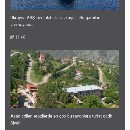
Ukrayna ABŞ-nin tələbi ilə razılaşdı - Bu gəmiləri
vurmayacaq
11:40
Azad edilən ərazilərdə ən çox bu rayonlara turist gedir –
Siyahı