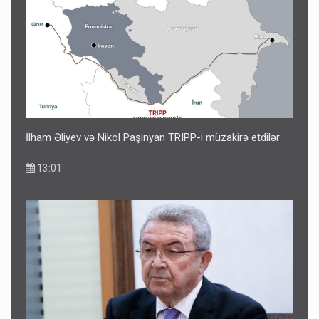
İlham Əliyev və Nikol Paşinyan TRIPP-i müzakirə etdilər
13:01