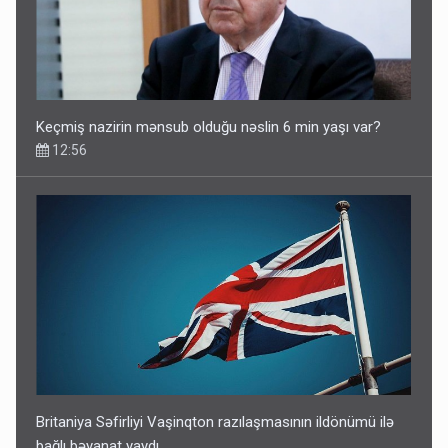
Keçmiş nazirin mənsub olduğu nəslin 6 min yaşı var?
12:56
Britaniya Səfirliyi Vaşinqton razılaşmasının ildönümü ilə
bağlı bəyanat yaydı