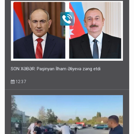
SON XƏBƏR: Paşinyan İlham Əliyevə zəng etdi
12:37