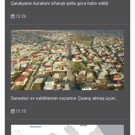
Çarukyanın kürəkəni sifarişli qətlə görə həbs edildi
13:26
Sənədsiz ev sahiblərinin nəzərinə: Çıxarış almaq üçün...
13:10