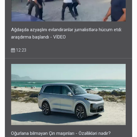
Ağdaşda azyaşlını evləndirənlər jurnalistlərə hücum etdi:
araşdırma başlandı - VİDEO
12:23
Oğurlana bilməyən Çin maşınları - Özəllikləri nədir?