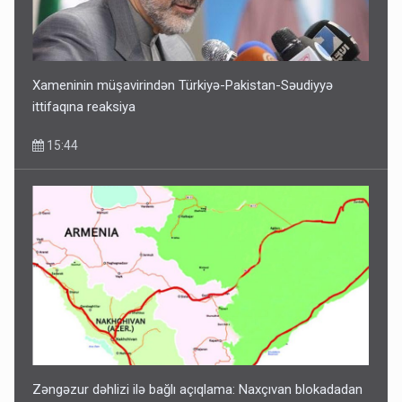
Pakistan prezidentindən Azərbaycanla bağlı açıqlama
13:58
Xameninin müşavirindən Türkiyə-Pakistan-Səudiyyə
ittifaqına reaksiya
15:44
Sənədsiz ev sahiblərinin nəzərinə: Çıxarış almaq üçün...
13:10
Zəngəzur dəhlizi ilə bağlı açıqlama: Naxçıvan blokadadan