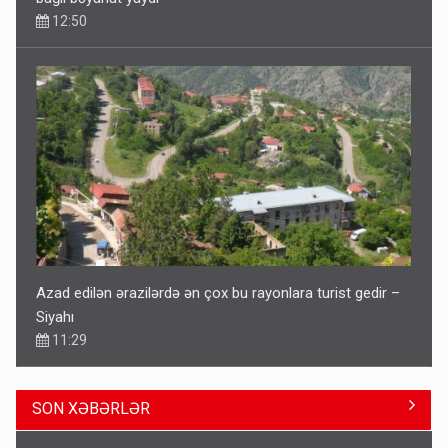
12:50
Azad edilən ərazilərdə ən çox bu rayonlara turist gedir –
Siyahı
11:29
SON XƏBƏRLƏR