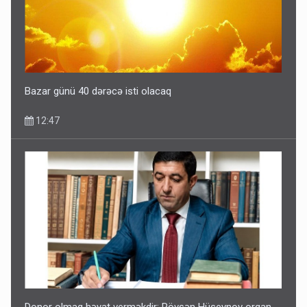
Bazar günü 40 dərəcə isti olacaq
12:47
Donor olmaq həyat verməkdir: Rövşən Hüseynov orqan