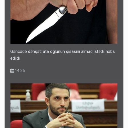
Gəncədə dəhşət: ata oğlunun qisasını almaq istədi, həbs
edildi
14:26