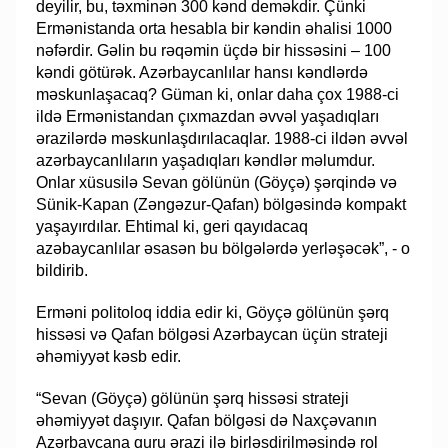
deyilir, bu, təxminən 300 kənd deməkdir. Çünki
Ermənistanda orta hesabla bir kəndin əhalisi 1000
nəfərdir. Gəlin bu rəqəmin üçdə bir hissəsini – 100
kəndi götürək. Azərbaycanlılar hansı kəndlərdə
məskunlaşacaq? Güman ki, onlar daha çox 1988-ci
ildə Ermənistandan çıxmazdan əvvəl yaşadıqları
ərazilərdə məskunlaşdırılacaqlar. 1988-ci ildən əvvəl
azərbaycanlıların yaşadıqları kəndlər məlumdur.
Onlar xüsusilə Sevan gölünün (Göyçə) şərqində və
Sünik-Kapan (Zəngəzur-Qafan) bölgəsində kompakt
yaşayırdılar. Ehtimal ki, geri qayıdacaq
azəbaycanlılar əsasən bu bölgələrdə yerləşəcək”, - o
bildirib.
Erməni politoloq iddia edir ki, Göyçə gölünün şərq
hissəsi və Qafan bölgəsi Azərbaycan üçün strateji
əhəmiyyət kəsb edir.
“Sevan (Göyçə) gölünün şərq hissəsi strateji
əhəmiyyət daşıyır. Qafan bölgəsi də Naxçəvanın
Azərbaycana quru ərazi ilə birləşdirilməsində rol