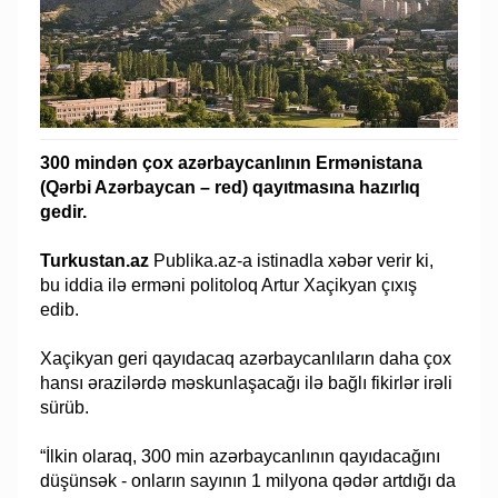
300 mindən çox azərbaycanlının Ermənistana
(Qərbi Azərbaycan – red) qayıtmasına hazırlıq
gedir.
Turkustan.az
Publika.az-a istinadla xəbər verir ki,
bu iddia ilə erməni politoloq Artur Xaçikyan çıxış
edib.
Xaçikyan geri qayıdacaq azərbaycanlıların daha çox
hansı ərazilərdə məskunlaşacağı ilə bağlı fikirlər irəli
sürüb.
“İlkin olaraq, 300 min azərbaycanlının qayıdacağını
düşünsək - onların sayının 1 milyona qədər artdığı da