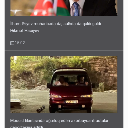
İlham Əliyev müharibədə də, sülhdə də qalib gəldi -
Hikmət Hacıyev
15:02
Məscid tikintisində oğurluq edən azərbaycanlı ustalar
deportasiya edildi