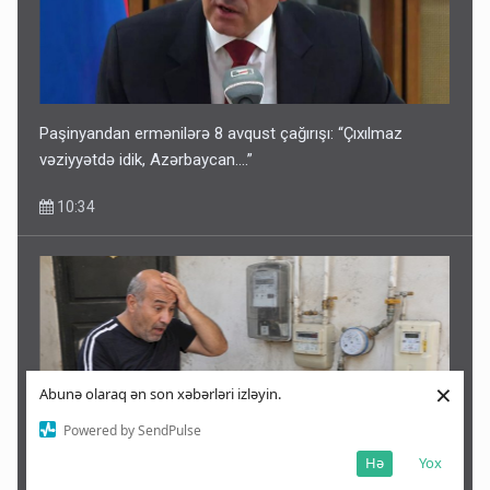
Paşinyandan ermənilərə 8 avqust çağırışı: “Çıxılmaz
vəziyyətdə idik, Azərbaycan….”
10:34
×
Abunə olaraq ən son xəbərləri izləyin.
Powered by SendPulse
Hə
Yox