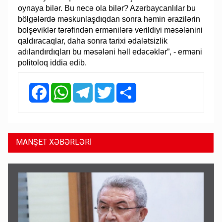
oynaya bilər. Bu necə ola bilər? Azərbaycanlılar bu
bölgələrdə məskunlaşdıqdan sonra həmin ərazilərin
bolşeviklər tərəfindən ermənilərə verildiyi məsələnini
qaldıracaqlar, daha sonra tarixi ədalətsizlik
adılandırdıqları bu məsələni həll edəcəklər”, - erməni
politoloq iddia edib.
Facebook
WhatsApp
Telegram
Twitter
Share
MANŞET XƏBƏRLƏRİ