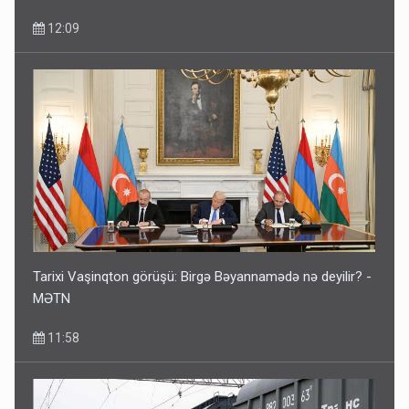
12:09
Tarixi Vaşinqton görüşü: Birgə Bəyannamədə nə deyilir? -
MƏTN
11:58