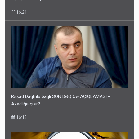
16:21
Rəşad Dağlı ilə bağlı SON DƏQİQƏ AÇIQLAMASI -
Azadlığa çıxır?
16:13