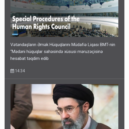
Vətəndaşların Əmək Hüquqlarını Müdafiə Liqası BMT-nin
“Mədəni hüquqlar sahəsində xüsusi məruzəçisinə
hesabat təqdim edib
14:34