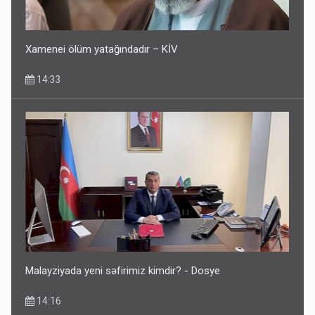
Xamenei ölüm yatağındadır – KİV
14:33
Malayziyada yeni səfirimiz kimdir? - Dosye
14:16