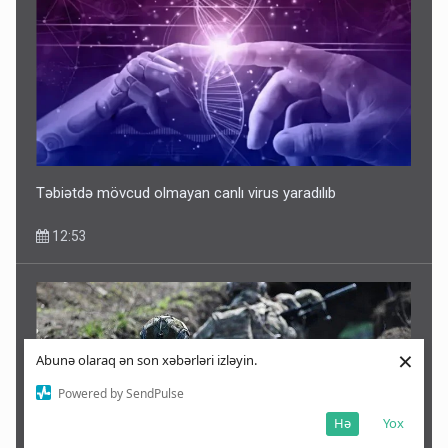
Təbiətdə mövcud olmayan canlı virus yaradılıb
12:53
×
Abunə olaraq ən son xəbərləri izləyin.
Powered by SendPulse
Hə
Yox