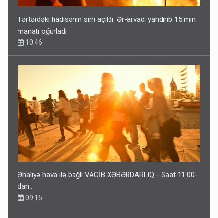
Tərtərdəki hadisənin sirri açıldı: Ər-arvadı yandırıb 15 min
manatı oğurladı
10:46
Əhaliyə hava ilə bağlı VACİB XƏBƏRDARLIQ - Saat 11:00-
dan…
09:15