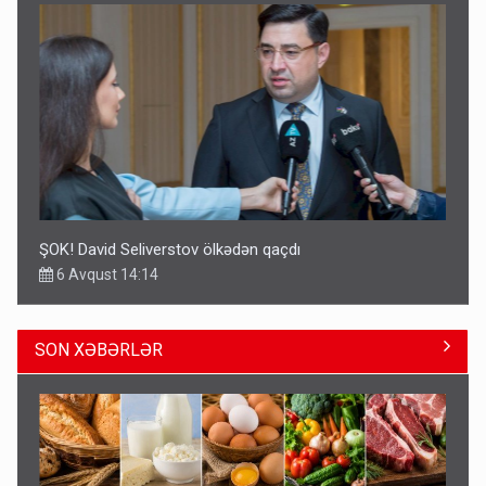
ŞOK! David Seliverstov ölkədən qaçdı
6 Avqust 14:14
SON XƏBƏRLƏR