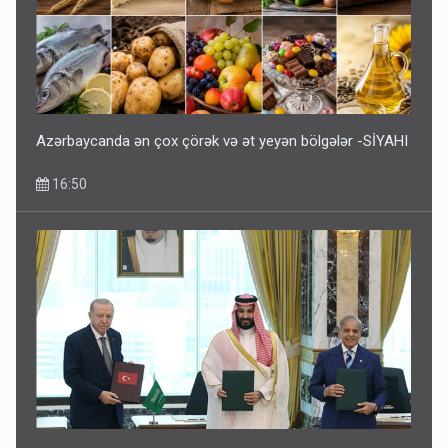
Geri çağırılan səfir Abel Məhərrəmovun oğludur - DOSYE
14:07
Azərbaycanda ən çox çörək və ət yeyən bölgələr -SİYAHI
16:50
Media və Yayım Şurasına əlavə hüquq və vəzifələr verilib
13:24