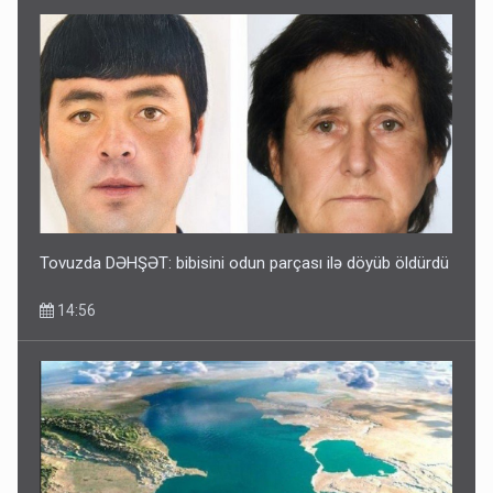
Tovuzda DƏHŞƏT: bibisini odun parçası ilə döyüb öldürdü
14:56