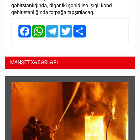
qəbirstanlığında, digər iki şəhid isə İşıqlı kənd
qəbiristanlığında torpağa tapşırılacaq.
Facebook
WhatsApp
Telegram
Twitter
Share
MANŞET XƏBƏRLƏRİ