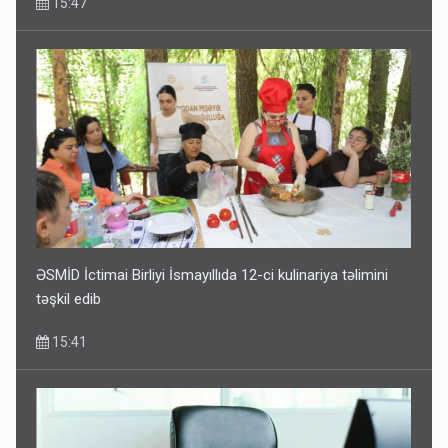
15:47
ƏSMİD İctimai Birliyi İsmayıllıda 12-ci kulinariya təlimini
təşkil edib
15:41