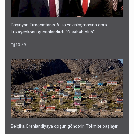
Paşinyan Ermənistanın Aİ ilə yaxınlaşmasına görə
Lukaşenkonu günahlandırdı: “O səbəb olub”
13:59
Belçika Qrenlandiyaya qoşun göndərir: Təlimlər başlayır