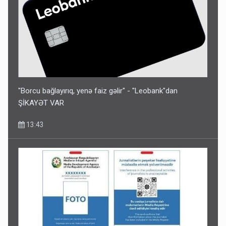
"Borcu bağlayırıq, yenə faiz gəlir" - "Leobank"dan
ŞİKAYƏT VAR
13:43