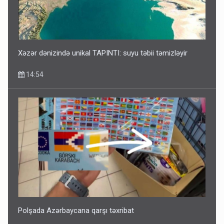
Xəzər dənizində unikal TAPINTI: suyu təbii təmizləyir
14:54
Polşada Azərbaycana qarşı təxribat