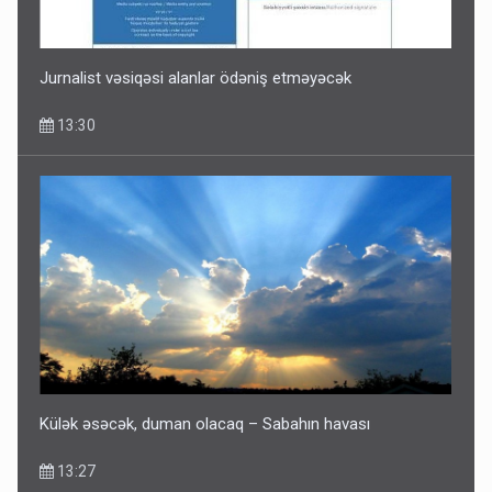
Jurnalist vəsiqəsi alanlar ödəniş etməyəcək
13:30
Külək əsəcək, duman olacaq – Sabahın havası
13:27