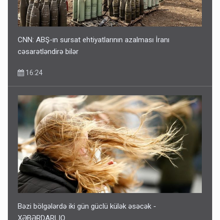
CNN: ABŞ-ın sursat ehtiyatlarının azalması İranı
cəsarətləndirə bilər
16:24
Bəzi bölgələrdə iki gün güclü külək əsəcək -
XƏBƏRDARLIQ