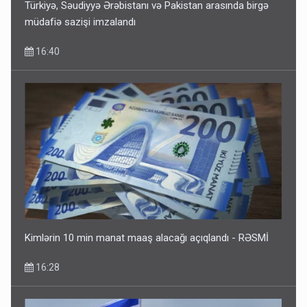
Türkiyə, Səudiyyə Ərəbistanı və Pakistan arasında birgə
müdafiə sazişi imzalandı
16:40
Kartdan karta istədiyiniz qədər köçürmə edə bilərsiniz -
VİDEO
11:06
Kimlərin 10 min manat maaş alacağı açıqlandı - RƏSMİ
16:28