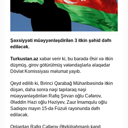
Şəxsiyyəti müəyyənləşdirilən 3 itkin şəhid dəfn
ediləcək.
Turkustan.az
xəbər verir ki, bu barədə Əsir və itkin
düşmüş, girov götürülmüş vətəndaşlarla əlaqədar
Dövlət Komissiyası məlumat yayıb.
Qeyd edilib ki, Birinci Qarabağ Müharibəsində itkin
düşən, daha sonra nəşi tapılaraq nəşi
müəyyənləşdirilən Rafiq Şirvan oğlu Cəfərov,
Ələddin Həzi oğlu Həziyev, Zaur İmamqulu oğlu
Sadıqov mayın 15-də Füzuli rayonunda dəfn
ediləcək.
Onlardan Rafiq Cəfərov Əbdülrəhmanlı kənd