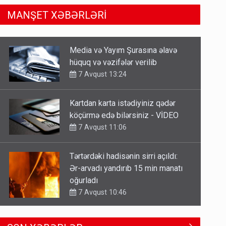
MANŞET XƏBƏRLƏRİ
Kartdan karta istədiyiniz qədər
köçürmə edə bilərsiniz - VİDEO
7 Avqust 11:06
Tərtərdəki hadisənin sirri açıldı:
Ər-arvadı yandırıb 15 min manatı
oğurladı
7 Avqust 10:46
Əhaliyə hava ilə bağlı VACİB
XƏBƏRDARLIQ - Saat 11:00-dan…
7 Avqust 09:15
Gedişi var, dönüşü yox: Bakı-