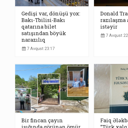
Gedişi var, dönüşü yox:
Donald Tra
Bakı-Tbilisi-Bakı
razılaşma 
qatarına bilet
istəyir
satışından böyük
7 Avqust 22
narazılıq
7 Avqust 23:17
Bir fincan çayın
Faiq Ələkb
işığında görünən ömür
“Türk xalql