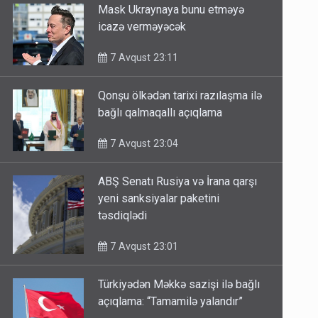
Mask Ukraynaya bunu etməyə
icazə verməyəcək
7 Avqust 23:11
Qonşu ölkədən tarixi razılaşma ilə
bağlı qalmaqallı açıqlama
7 Avqust 23:04
ABŞ Senatı Rusiya və İrana qarşı
yeni sanksiyalar paketini
təsdiqlədi
7 Avqust 23:01
Türkiyədən Məkkə sazişi ilə bağlı
açıqlama: “Tamamilə yalandır”