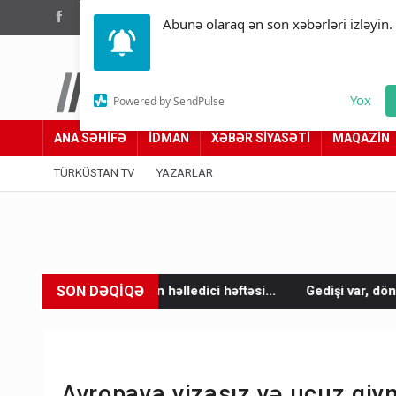
(012) 449 94 05
Abunə olaraq ən son xəbərləri izləyin.
Türküstan.az
Yox
Powered by SendPulse
Adımız yolumuzdur
ANA SƏHİFƏ
İDMAN
XƏBƏR SİYASƏTİ
MAQAZİN
TÜRKÜSTAN TV
YAZARLAR
SON DƏQİQƏ
n həlledici həftəsi...
Gedişi var, dönüşü yox: Bakı-Tbilisi-Bak
Avropaya vizasız və ucuz qiym