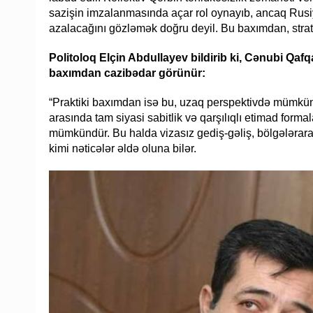
sazişin imzalanmasında açar rol oynayıb, ancaq Rusiya
azalacağını gözləmək doğru deyil. Bu baxımdan, strate
Politoloq Elçin Abdullayev bildirib ki, Cənubi Qaf
baxımdan cazibədar görünür:
“Praktiki baxımdan isə bu, uzaq perspektivdə mümkün 
arasında tam siyasi sabitlik və qarşılıqlı etimad for
mümkündür. Bu halda vizasız gediş-gəliş, bölgələraras
kimi nəticələr əldə oluna bilər.