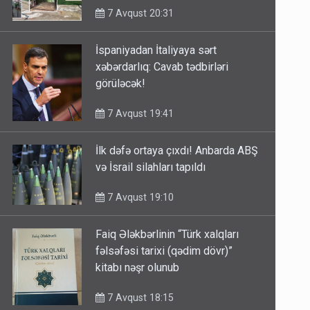
7 Avqust 20:31
İspaniyadan İtaliyaya sərt
xəbərdarlıq: Cavab tədbirləri
görüləcək!
7 Avqust 19:41
İlk dəfə ortaya çıxdı! Anbarda ABŞ
və İsrail silahları tapıldı
7 Avqust 19:10
Faiq Ələkbərlinin “Türk xalqları
fəlsəfəsi tarixi (qədim dövr)”
kitabı nəşr olunub
7 Avqust 18:15