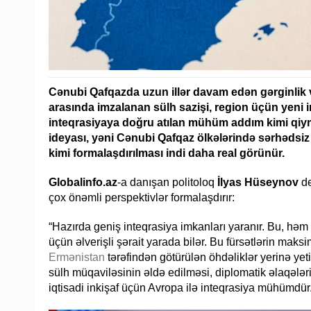
Cənubi Qafqazda uzun illər davam edən gərginli
arasında imzalanan sülh sazişi, region üçün yeni imk
inteqrasiyaya doğru atılan mühüm addım kimi qiymə
ideyası, yəni Cənubi Qafqaz ölkələrində sərhədsiz
kimi formalaşdırılması indi daha real görünür.
Globalinfo.az
-a danışan politoloq
İlyas Hüseynov
de
çox önəmli perspektivlər formalaşdırır:
“Hazırda geniş inteqrasiya imkanları yaranır. Bu, həm 
üçün əlverişli şərait yarada bilər. Bu fürsətlərin mak
Ermənistan
tərəfindən götürülən öhdəliklər yerinə yeti
sülh müqaviləsinin əldə edilməsi, diplomatik əlaqələrin, 
iqtisadi inkişaf üçün Avropa ilə inteqrasiya mühümdür