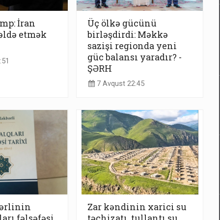
mp: İran
Üç ölkə gücünü
əldə etmək
birləşdirdi: Məkkə
sazişi regionda yeni
güc balansı yaradır? -
:51
ŞƏRH
7 Avqust 22:45
ərlinin
Zar kəndinin xarici su
arı fəlsəfəsi
təchizatı, tullantı su