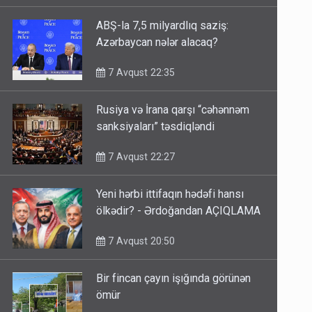
ABŞ-la 7,5 milyardlıq saziş:
Azərbaycan nələr alacaq?
7 Avqust 22:35
Rusiya və İrana qarşı “cəhənnəm
sanksiyaları” təsdiqləndi
7 Avqust 22:27
Yeni hərbi ittifaqın hədəfi hansı
ölkədir? - Ərdoğandan AÇIQLAMA
7 Avqust 20:50
Bir fincan çayın işığında görünən
ömür