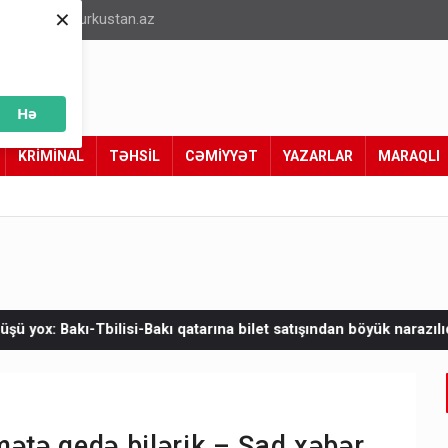
×
info@turkustan.az
Hə
KRİMİNAL
TƏHSİL
CƏMİYYƏT
YAZARLAR
MARAQLI
ı qatarına bilet satışından böyük narazılıq
Zelenskinin Serbiyay
ətə gedə bilərik – Şad xəbər