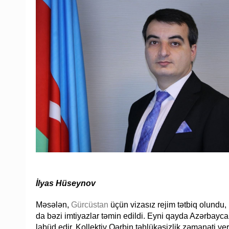
İlyas Hüseynov
Məsələn,
Gürcüstan
üçün vizasız rejim tətbiq olundu
da bəzi imtiyazlar təmin edildi. Eyni qayda Azərbaycana
labüd edir. Kollektiv Qərbin təhlükəsizlik zəmanəti v