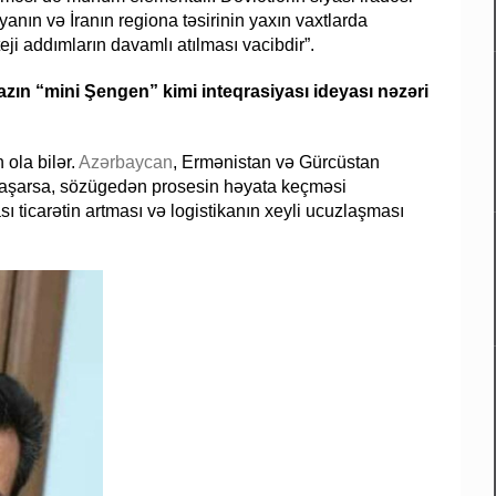
nın və İranın regiona təsirinin yaxın vaxtlarda
ji addımların davamlı atılması vacibdir”.
qazın “mini Şengen” kimi inteqrasiyası ideyası nəzəri
ola bilər.
Azərbaycan
, Ermənistan və Gürcüstan
malaşarsa, sözügedən prosesin həyata keçməsi
ı ticarətin artması və logistikanın xeyli ucuzlaşması