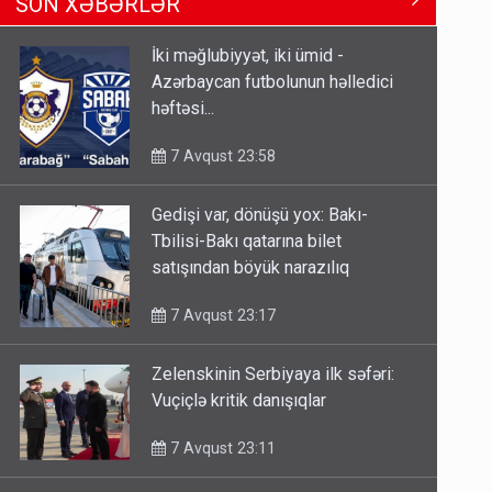
SON XƏBƏRLƏR
Tbilisi-Bakı qatarına bilet
satışından böyük narazılıq
İki məğlubiyyət, iki ümid -
7 Avqust 23:17
Azərbaycan futbolunun həlledici
həftəsi...
Geri çağırılan səfir Abel
Məhərrəmovun oğludur - DOSYE
7 Avqust 23:58
7 Avqust 14:07
Gedişi var, dönüşü yox: Bakı-
Media və Yayım Şurasına əlavə
Tbilisi-Bakı qatarına bilet
hüquq və vəzifələr verilib
satışından böyük narazılıq
7 Avqust 13:24
7 Avqust 23:17
Zelenskinin Serbiyaya ilk səfəri:
Vuçiçlə kritik danışıqlar
7 Avqust 23:11