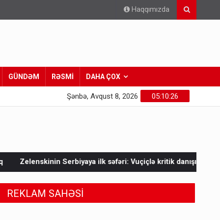
Haqqımızda
GÜNDƏM
RƏSMİ
DAHA ÇOX
Şənbə, Avqust 8, 2026
05:10:28
a ilk səfəri: Vuçiçlə kritik danışıqlar
Mask Ukraynaya bunu 
REKLAM SAHƏSİ