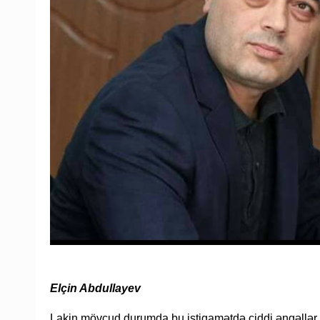
Elçin Abdullayev
Lakin mövcud durumda bu istiqamətdə ciddi əngəllə