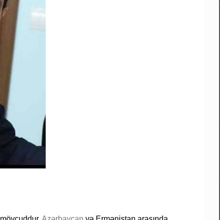
r mövcuddur.
Azərbaycan
və Ermənistan arasında