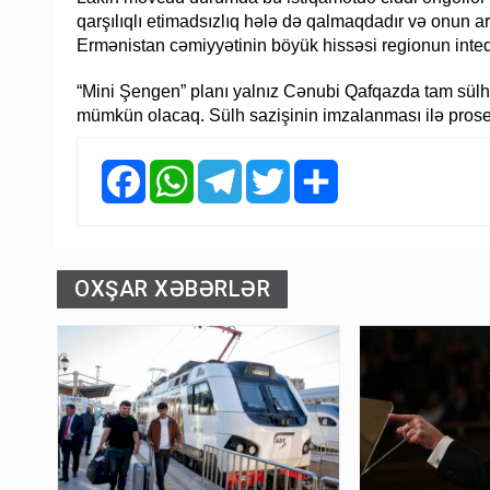
qarşılıqlı etimadsızlıq hələ də qalmaqdadır və onun ar
Ermənistan cəmiyyətinin böyük hissəsi regionun inteq
“Mini Şengen” planı yalnız Cənubi Qafqazda tam sülh, 
mümkün olacaq. Sülh sazişinin imzalanması ilə pros
Facebook
WhatsApp
Telegram
Twitter
Share
OXŞAR XƏBƏRLƏR