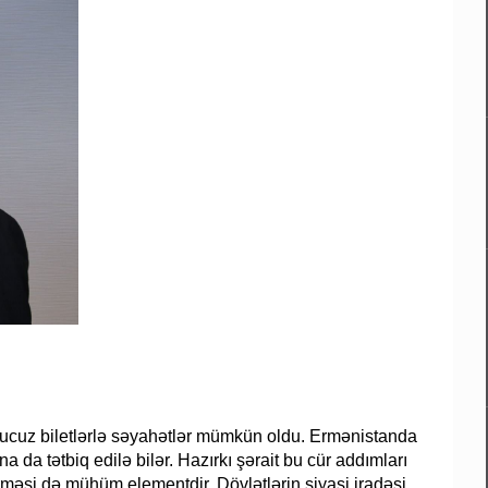
, ucuz biletlərlə səyahətlər mümkün oldu. Ermənistanda
 da tətbiq edilə bilər. Hazırkı şərait bu cür addımları
erməsi də mühüm elementdir. Dövlətlərin siyasi iradəsi