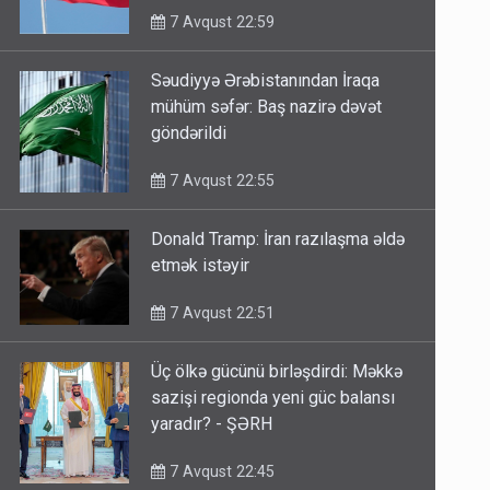
7 Avqust 22:59
Səudiyyə Ərəbistanından İraqa
mühüm səfər: Baş nazirə dəvət
göndərildi
7 Avqust 22:55
Donald Tramp: İran razılaşma əldə
etmək istəyir
7 Avqust 22:51
Üç ölkə gücünü birləşdirdi: Məkkə
sazişi regionda yeni güc balansı
yaradır? - ŞƏRH
7 Avqust 22:45