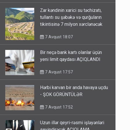
Zar kəndinin xarici su təchizatı,
tullantı su şəbəkə və qurğuların
tikintisinə 7 milyon xərclənəcək
7 Avqust 18:07
Bir neçə bank kartı olanlar üçün
yeni limit qaydası AÇIQLANDI
7 Avqust 17:57
Hərbi karvan bir anda havaya uçdu
- ŞOK GÖRÜNTÜLƏR
7 Avqust 17:52
Uzun illər qeyri-rəsmi işləyənləri
sevindirəcək AÇIQLAMA