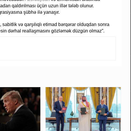
adan qaldırılması üçün uzun illər tələb olunur.
rasiyasına şübhə ilə yanaşır.
sabitlik və qarşılıqlı etimad bərqərar olduqdan sonra
esin dərhal reallaşmasını gözləmək düzgün olmaz”.