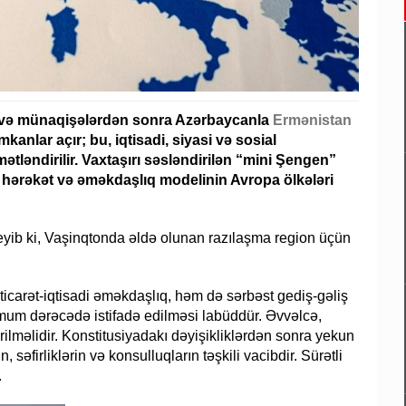
k və münaqişələrdən sonra Azərbaycanla
Ermənistan
anlar açır; bu, iqtisadi, siyasi və sosial
tləndirilir. Vaxtaşırı səsləndirilən “mini Şengen”
 hərəkət və əməkdaşlıq modelinin Avropa ölkələri
yib ki, Vaşinqtonda əldə olunan razılaşma region üçün
ticarət-iqtisadi əməkdaşlıq, həm də sərbəst gediş-gəliş
simum dərəcədə istifadə edilməsi labüddür. Əvvəlcə,
rilməlidir. Konstitusiyadakı dəyişikliklərdən sonra yekun
səfirliklərin və konsulluqların təşkili vacibdir. Sürətli
.