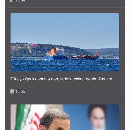
Türkiyə Qara dənizdə gəmilərin keçidini məhdudlaşdırır
15:55