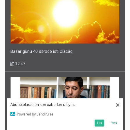
Bazar günü 40 dərəcə isti olacaq
12:47
×
Abunə olaraq ən son xəbərləri izləyin.
Powered by SendPulse
Hə
Yox