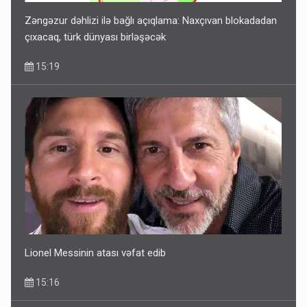
Zəngəzur dəhlizi ilə bağlı açıqlama: Naxçıvan blokadadan
çıxacaq, türk dünyası birləşəcək
15:19
Lionel Messinin atası vəfat edib
15:16