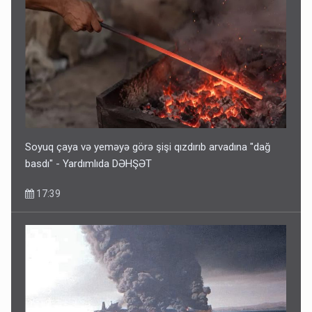
Soyuq çaya və yeməyə görə şişi qızdırıb arvadına "dağ
basdı" - Yardımlıda DƏHŞƏT
17:39