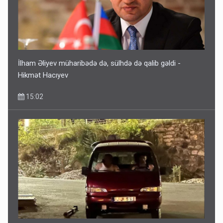
İlham Əliyev müharibədə də, sülhdə də qalib gəldi -
Hikmət Hacıyev
15:02