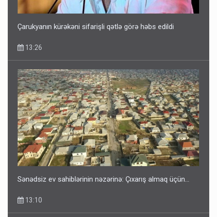
Çarukyanın kürəkəni sifarişli qətlə görə həbs edildi
13:26
Sənədsiz ev sahiblərinin nəzərinə: Çıxarış almaq üçün...
13:10