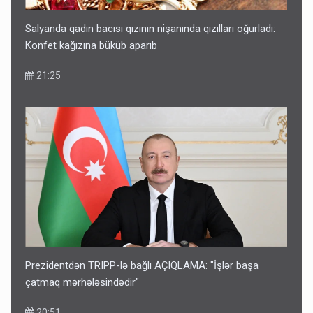
Salyanda qadın bacısı qızının nişanında qızılları oğurladı:
Konfet kağızına büküb aparıb
21:25
Prezidentdən TRIPP-lə bağlı AÇIQLAMA: "İşlər başa
çatmaq mərhələsindədir"
20:51