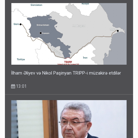
İlham Əliyev və Nikol Paşinyan TRIPP-i müzakirə etdilər
13:01