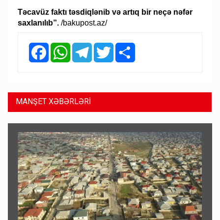
Təcavüz faktı təsdiqlənib və artıq bir neçə nəfər
saxlanılıb”.
/bakupost.az/
Facebook
WhatsApp
Telegram
Twitter
Share
MANŞET XƏBƏRLƏRİ