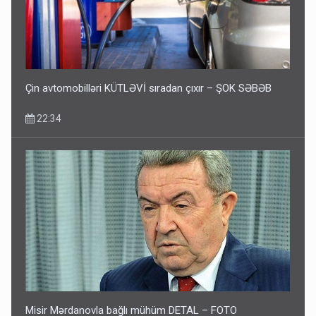
Paşinyan Əliyevə zəng etməsindən danışdı
16:18
Çin avtomobilləri KÜTLƏVİ sıradan çıxır – ŞOK SƏBƏB
22:34
İlham Əliyev müharibədə də, sülhdə də qalib gəldi -
Hikmət Hacıyev
15:02
Misir Mərdanovla bağlı mühüm DETAL – FOTO