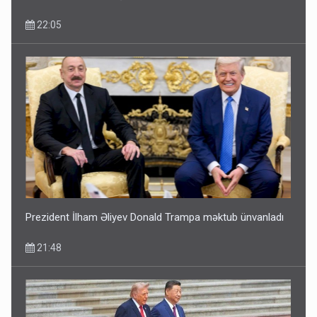
22:05
Pakistan prezidentindən Azərbaycanla bağlı açıqlama
13:58
Prezident İlham Əliyev Donald Trampa məktub ünvanladı
21:48