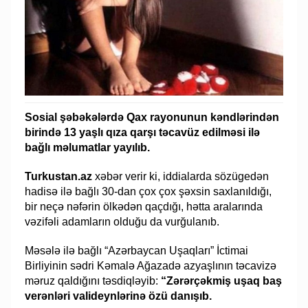
Sosial şəbəkələrdə Qax rayonunun kəndlərindən
birində 13 yaşlı qıza qarşı təcavüz edilməsi ilə
bağlı məlumatlar yayılıb.
Turkustan.az
xəbər verir ki, iddialarda sözügedən
hadisə ilə bağlı 30-dan çox çox şəxsin saxlanıldığı,
bir neçə nəfərin ölkədən qaçdığı, hətta aralarında
vəzifəli adamların olduğu da vurğulanıb.
Məsələ ilə bağlı “Azərbaycan Uşaqları” İctimai
Birliyinin sədri Kəmalə Ağazadə azyaşlının təcavizə
məruz qaldığını təsdiqləyib:
“Zərərçəkmiş uşaq baş
verənləri valideynlərinə özü danışıb.