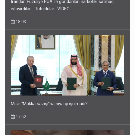
İrandan Füzuliyə PUA ilə göndərilən narkotiki satmaq
istəyirdilər - Tutuldular -VİDEO
18:03
Misir “Məkkə sazişi”nə niyə qoşulmadı?
17:52