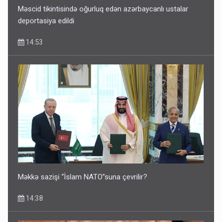
Məscid tikintisində oğurluq edən azərbaycanlı ustalar
deportasiya edildi
14:53
Məkkə sazişi “İslam NATO”suna çevrilir?
14:38