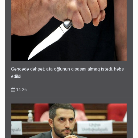
Gəncədə dəhşət: ata oğlunun qisasını almaq istədi, həbs
edildi
14:26