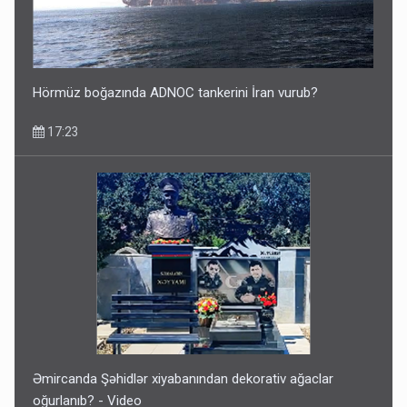
Hörmüz boğazında ADNOC tankerini İran vurub?
17:23
Əmircanda Şəhidlər xiyabanından dekorativ ağaclar
oğurlanıb? - Video