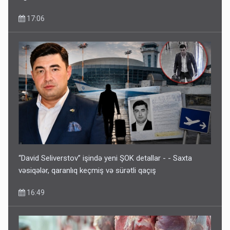
17:06
“David Seliverstov” işində yeni ŞOK detallar - - Saxta
vəsiqələr, qaranlıq keçmiş və sürətli qaçış
16:49