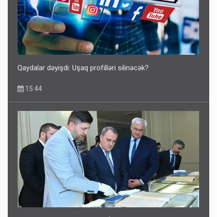
Qaydalar dəyişdi: Uşaq profilləri silinəcək?
15:44