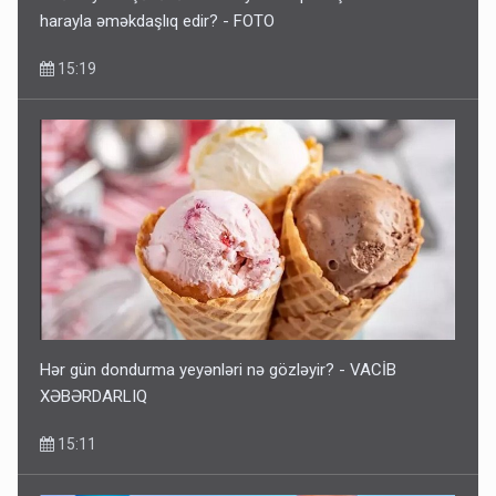
harayla əməkdaşlıq edir? - FOTO
15:19
Hər gün dondurma yeyənləri nə gözləyir? - VACİB
XƏBƏRDARLIQ
15:11