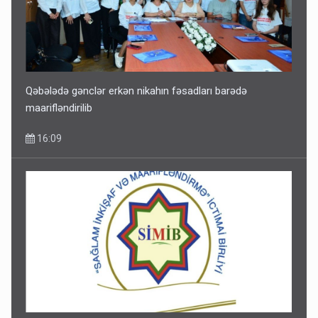
Qəbələdə gənclər erkən nikahın fəsadları barədə
maarifləndirilib
16:09