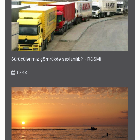
Sürücülərimiz gömrükdə saxlanılıb? - RƏSMİ
17:43