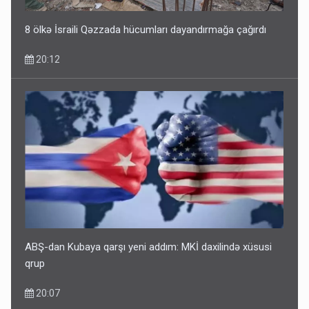
14:14
8 ölkə İsraili Qəzzada hücumları dayandırmağa çağırdı
20:12
Bu ölkələrə şəxsiyyət vəsiqəsi ilə gedə biləcəksiniz -
SİYAHI
10:53
ABŞ-dan Kubaya qarşı yeni addım: MKİ daxilində xüsusi
qrup
20:07