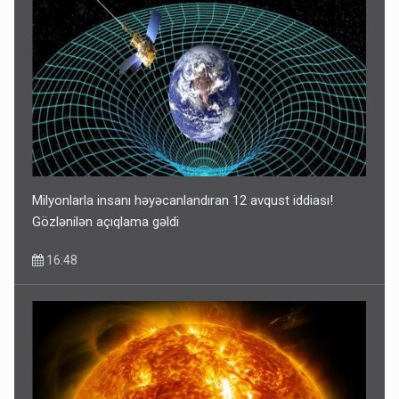
Milyonlarla insanı həyəcanlandıran 12 avqust iddiası!
Gözlənilən açıqlama gəldi
16:48