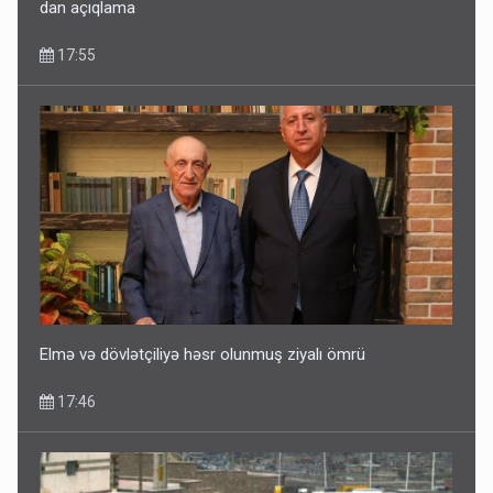
dan açıqlama
17:55
Elmə və dövlətçiliyə həsr olunmuş ziyalı ömrü
17:46