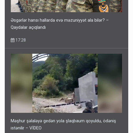
Əsgərlər hansı hallarda evə məzuniyyət ala bilər? –
Qaydalar açıqlandı
17:28
Məşhur şəlaləyə gedən yola şlaqbaum qoyuldu, ödəniş
istənilir – VİDEO