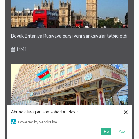
Böyük Britaniya Rusiyaya qarşı yeni sanksiyalar tətbiq etdi
14:41
×
Abunə olaraq ən son xəbərləri izləyin.
Powered by SendPulse
Hə
Yox
Bu universitetlərin tələbələri BDU-ya köçürülə bilər –