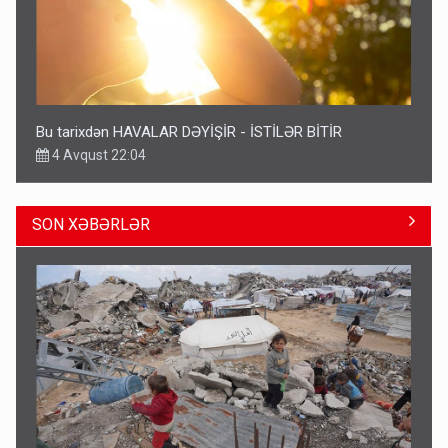
Bu tarixdən HAVALAR DƏYİŞİR - İSTİLƏR BİTİR
4 Avqust 22:04
SON XƏBƏRLƏR
ŞOK! David Seliverstov ölkədən qaçdı