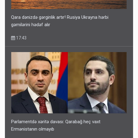
Qara dənizdə gərginlik artır! Rusiya Ukrayna hərbi
gəmilərini hədəf alır
17:43
Parlamentdə xəritə davası: Qarabağ heç vaxt
Ermənistanın olmayıb