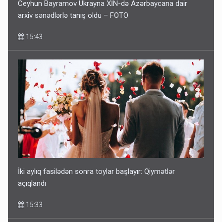
Ceyhun Bayramov Ukrayna XİN-də Azərbaycana dair
arxiv sənədlərlə tanış oldu – FOTO
15:43
İki aylıq fasilədən sonra toylar başlayır: Qiymətlər
açıqlandı
15:33