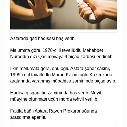
Astarada qətl hadisəsi baş verib.
Məlumata görə, 1978-ci il təvəllüdlü Məhəbbət
Nurəddin qızı Qasımovaya 4 bıçaq zərbəsi endirilib.
İlkin məlumata görə, onu oğlu Astara şəhər sakini,
1999-cu il təvəllüdlü Murad Kazım oğlu Kazımzadə
aralarında yaranmış mübahisə zəminində bıçaqlayıb.
Hadisə qısqanclıq zəminində baş verib. Meyit
müayinə olunması üçün morqa təhvil verilib.
Faktla bağlı Astara Rayon Prokurorluğunda
araşdırma aparılır.