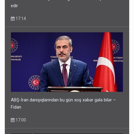
edir
17:14
ABŞ-İran danışıqlarından bu gün xoş xəbər gələ bilər –
Fidan
17:00