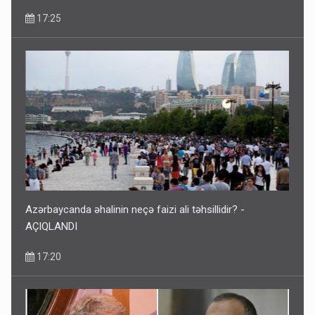
17:25
Azərbaycanda əhalinin neçə faizi ali təhsillidir? -
AÇIQLANDI
17:20