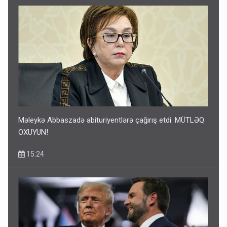
Məleykə Abbaszadə abituriyentlərə çağırış etdi: MÜTLƏQ
OXUYUN!
15:24