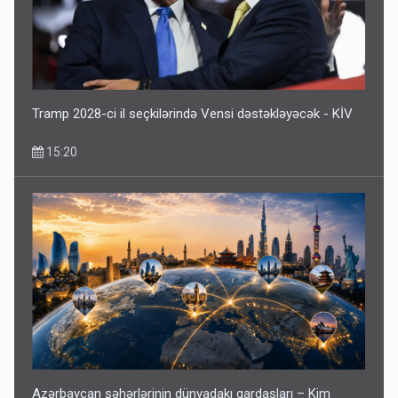
Tramp 2028-ci il seçkilərində Vensi dəstəkləyəcək - KİV
15:20
Azərbaycan şəhərlərinin dünyadakı qardaşları – Kim