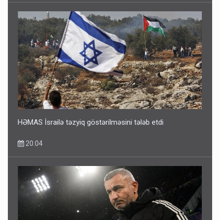
Ərdoğana sui-qəsd planının iştirakçısı detalları açıqladı
5 Avqust 16:56
HƏMAS İsrailə təzyiq göstərilməsini tələb etdi
20:04