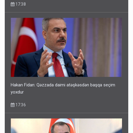
17:38
Hakan Fidan: Qəzzada daimi atəşkəsdən başqa seçim
yoxdur
17:36