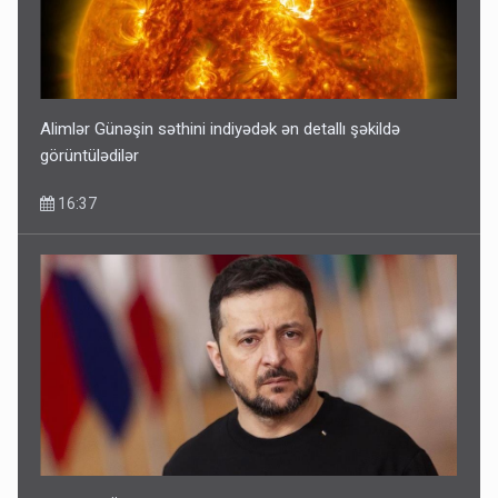
Alimlər Günəşin səthini indiyədək ən detallı şəkildə
görüntülədilər
16:37