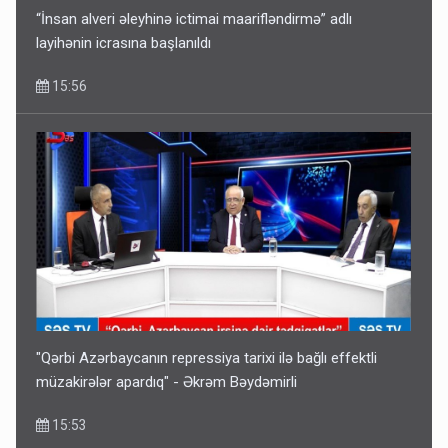
“İnsan alveri əleyhinə ictimai maarifləndirmə” adlı
layihənin icrasına başlanıldı
15:56
"Qərbi Azərbaycanın repressiya tarixi ilə bağlı effektli
müzakirələr apardıq" - Əkrəm Bəydəmirli
15:53