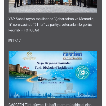
YAP Səbail rayon təşkilatında “Şəhərsalma və Memarlıq
İli” çərçivəsində “91-lər” və partiya veteranları ilə görüş
keçirilib – FOTOLAR
17:17
CASCFEN Türk dünyası ilə bağlı rəsm müsabiqəsi elan