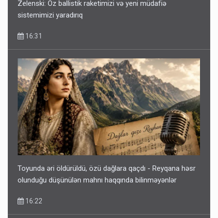
Zelenski: Öz ballistik raketimizi və yeni müdafiə
sistemimizi yaradırıq
16:31
Toyunda əri öldürüldü, özü dağlara qaçdı - Reyqana həsr
olunduğu düşünülən mahnı haqqında bilinməyənlər
16:22