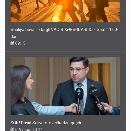
Əhaliyə hava ilə bağlı VACİB XƏBƏRDARLIQ - Saat 11:00-
dan…
09:15
ŞOK! David Seliverstov ölkədən qaçdı
6 Avqust 14:14