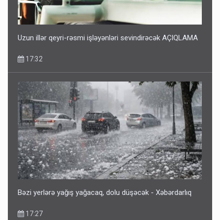
Uzun illər qeyri-rəsmi işləyənləri sevindirəcək AÇIQLAMA
17:32
Bəzi yerlərə yağış yağacaq, dolu düşəcək - Xəbərdarlıq
17:27