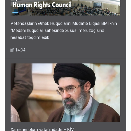
Vətəndaşların Əmək Hüquqlarını Müdafiə Liqası BMT-nin
“Mədəni hüquqlar sahəsində xüsusi məruzəçisinə
hesabat təqdim edib
14:34
Xamenei ölüm yatağındadır – KİV