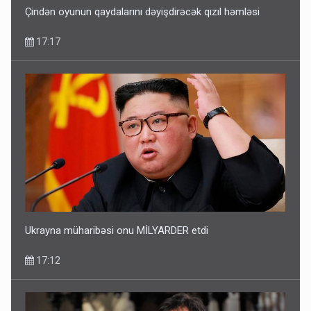
Çindən oyunun qaydalarını dəyişdirəcək qızıl həmləsi
17:17
Ukrayna müharibəsi onu MİLYARDER etdi
17:12