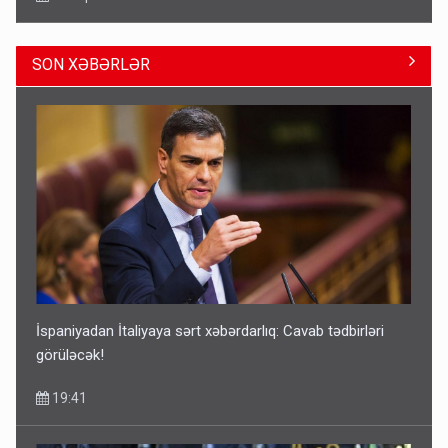
SON XƏBƏRLƏR
Geri çağırılan səfir Abel Məhərrəmovun oğludur - DOSYE
14:07
İspaniyadan İtaliyaya sərt xəbərdarlıq: Cavab tədbirləri
görüləcək!
19:41