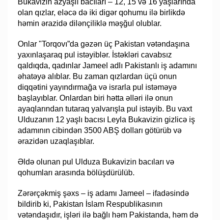
Bukavizin azyaşlı bacıları – 12, 15 və 16 yaşlarında
olan qızlar, eləcə də iki digər qohumu ilə birlikdə
həmin ərazidə dilənçiliklə məşğul olublar.
Onlar "Torqovı”da gəzən üç Pakistan vətəndaşına
yaxınlaşaraq pul istəyiblər. İstəkləri cavabsız
qaldıqda, qadınlar Jameel adlı Pakistanlı iş adamını
əhatəyə alıblar. Bu zaman qızlardan üçü onun
diqqətini yayındırmağa və israrla pul istəməyə
başlayıblar. Onlardan biri hətta əlləri ilə onun
ayaqlarından tutaraq yalvarışla pul istəyib. Bu vaxt
Ulduzanın 12 yaşlı bacısı Leyla Bukavizin gizlicə iş
adamının cibindən 3500 ABŞ dolları götürüb və
ərazidən uzaqlaşıblar.
Əldə olunan pul Ulduza Bukavizin bacıları və
qohumları arasında bölüşdürülüb.
Zərərçəkmiş şəxs – iş adamı Jameel – ifadəsində
bildirib ki, Pakistan İslam Respublikasının
vətəndaşıdır, işləri ilə bağlı həm Pakistanda, həm də