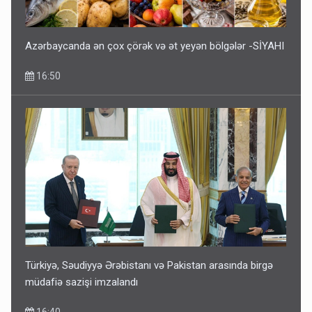
Azərbaycanda ən çox çörək və ət yeyən bölgələr -SİYAHI
16:50
Türkiyə, Səudiyyə Ərəbistanı və Pakistan arasında birgə
müdafiə sazişi imzalandı