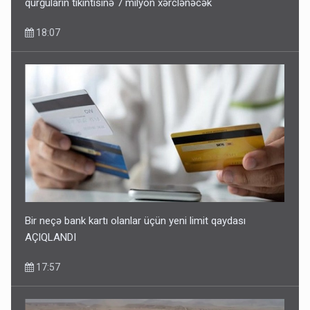
qurğuların tikintisinə 7 milyon xərclənəcək
18:07
Bir neçə bank kartı olanlar üçün yeni limit qaydası
AÇIQLANDI
17:57