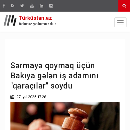
Türküstan.az
Adımız yolumuzdur
Sərmayə qoymaq üçün
Bakıya gələn iş adamını
"qaraçılar" soydu
27 İyul 2025 17:28