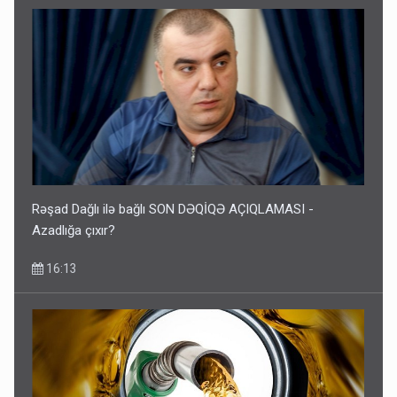
Rəşad Dağlı ilə bağlı SON DƏQİQƏ AÇIQLAMASI -
Azadlığa çıxır?
16:13