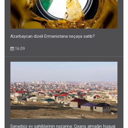
Azərbaycan dizeli Ermənistana neçəyə satıb?
16:09
Sənədsiz ev sahiblərinin nəzərinə: Çıxarış almağın hüquqi