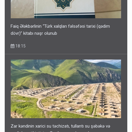
11:06
Faiq Ələkbərlinin “Türk xalqları fəlsəfəsi tarixi (qədim
dövr)” kitabı nəşr olunub
18:15
Zar kəndinin xarici su təchizatı, tullantı su şəbəkə və