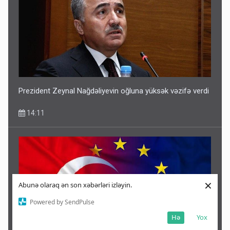
Prezident Zeynal Nağdəliyevin oğluna yüksək vəzifə verdi
14:11
×
Abunə olaraq ən son xəbərləri izləyin.
Powered by SendPulse
Hə
Yox