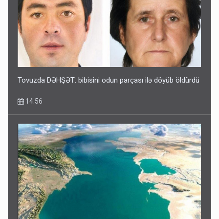
Tovuzda DƏHŞƏT: bibisini odun parçası ilə döyüb öldürdü
14:56