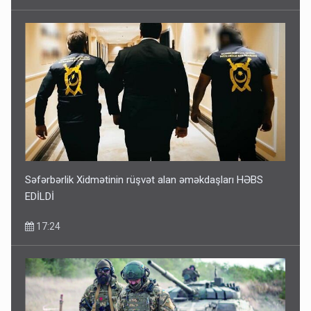
Səfərbərlik Xidmətinin rüşvət alan əməkdaşları HƏBS
EDİLDİ
17:24