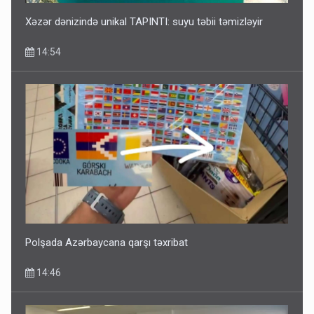
Xəzər dənizində unikal TAPINTI: suyu təbii təmizləyir
14:54
Polşada Azərbaycana qarşı təxribat
14:46