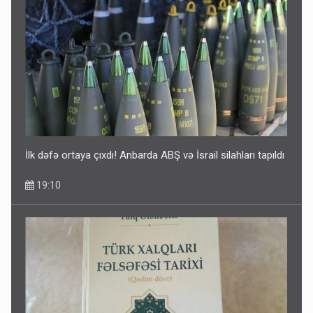
Media və Yayım Şurasına əlavə hüquq və vəzifələr verilib
13:24
İlk dəfə ortaya çıxdı! Anbarda ABŞ və İsrail silahları tapıldı
19:10
Kartdan karta istədiyiniz qədər köçürmə edə bilərsiniz -
VİDEO