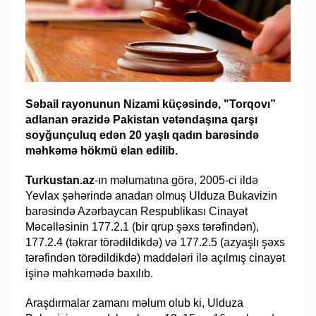
Səbail rayonunun Nizami küçəsində, "Torqovı”
adlanan ərazidə Pakistan vətəndaşına qarşı
soyğunçuluq edən 20 yaşlı qadın barəsində
məhkəmə hökmü elan edilib.
Turkustan.az
-ın məlumatına görə, 2005-ci ildə
Yevlax şəhərində anadan olmuş Ulduza Bukavizin
barəsində Azərbaycan Respublikası Cinayət
Məcəlləsinin 177.2.1 (bir qrup şəxs tərəfindən),
177.2.4 (təkrar törədildikdə) və 177.2.5 (azyaşlı şəxs
tərəfindən törədildikdə) maddələri ilə açılmış cinayət
işinə məhkəmədə baxılıb.
Araşdırmalar zamanı məlum olub ki, Ulduza