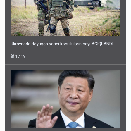
Ukraynada döyüşən xarici könüllülərin sayı AÇIQLANDI
17:19