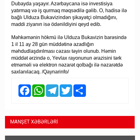
Dubayda yaşayır. Azərbaycana isə investisiya
yatırmaq və iş qurmaq məqsədilə gəlib. O, hadisə ilə
bağlı Ulduza Bukavizindən şikayətçi olmadığını,
maddi ziyanın isə ödənildiyini qeyd edib.
Məhkəmənin hökmü ilə Ulduza Bukavizin barəsində
1 il 11 ay 28 gün müddətinə azadlığın
məhdudlaşdırılması cəzası təyin olunub. Həmin
müddət ərzində o, Yevlax rayonunun ərazisini tərk
etməməli və elektron nəzarət qolbağı ilə nəzarətdə
saxlanılacaq. /Qaynarinfo/
Facebook
WhatsApp
Telegram
Twitter
Share
MANŞET XƏBƏRLƏRİ