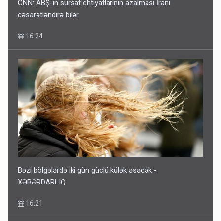
CNN: ABŞ-ın sursat ehtiyatlarının azalması İranı
cəsarətləndirə bilər
16:24
Bəzi bölgələrdə iki gün güclü külək əsəcək -
XƏBƏRDARLIQ
16:21