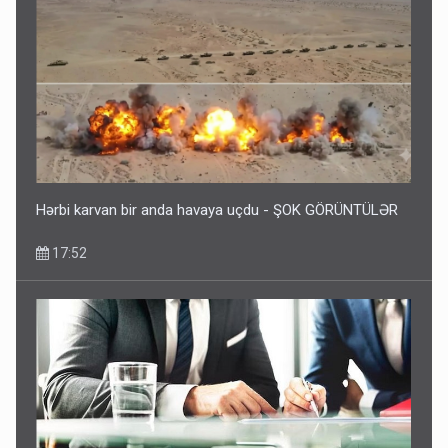
Hərbi karvan bir anda havaya uçdu - ŞOK GÖRÜNTÜLƏR
17:52