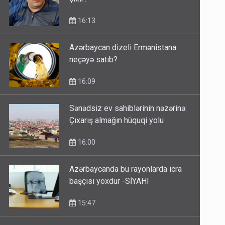
16:13
Azərbaycan dizeli Ermənistana
neçəyə satıb?
16:09
Sənədsiz ev sahiblərinin nəzərinə:
Çıxarış almağın hüquqi yolu
16:00
Azərbaycanda bu rayonlarda icra
başçısı yoxdur -SİYAHI
15:47