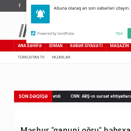
(012) 449 94 05
Abunə olaraq ən son xəbərləri izləyin.
Türküstan.az
Yox
Powered by SendPulse
Adımız yolumuzdur
ANA SƏHİFƏ
İDMAN
XƏBƏR SİYASƏTİ
MAQAZİN
TÜRKÜSTAN TV
YAZARLAR
SON DƏQİQƏ
ədd etdi
CNN: ABŞ-ın sursat ehtiyatlarının azalması İranı cəsar
Məşhur "qanuni oğru" həbsxan