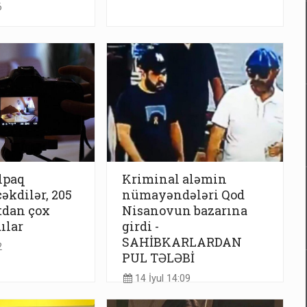
6
lpaq
Kriminal aləmin
çəkdilər, 205
nümayəndələri Qod
dan çox
Nisanovun bazarına
ılar
girdi -
SAHİBKARLARDAN
2
PUL TƏLƏBİ
14 İyul 14:09