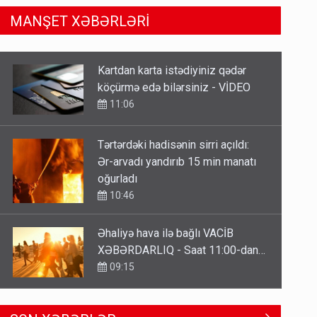
MANŞET XƏBƏRLƏRİ
Tərtərdəki hadisənin sirri açıldı:
Ər-arvadı yandırıb 15 min manatı
oğurladı
10:46
Əhaliyə hava ilə bağlı VACİB
XƏBƏRDARLIQ - Saat 11:00-dan…
09:15
ŞOK! David Seliverstov ölkədən
qaçdı
6 Avqust 14:14
Geri çağırılan səfir Abel