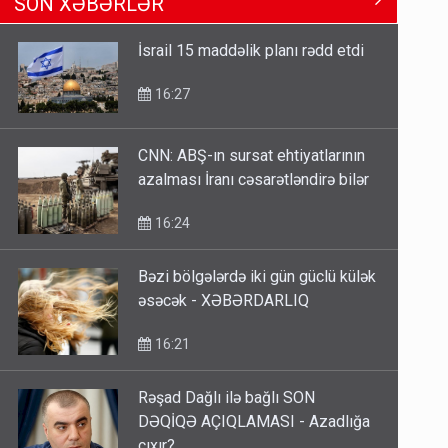
SON XƏBƏRLƏR
Məhərrəmovun oğludur - DOSYE
14:07
İsrail 15 maddəlik planı rədd etdi
Media və Yayım Şurasına əlavə
16:27
hüquq və vəzifələr verilib
13:24
CNN: ABŞ-ın sursat ehtiyatlarının
azalması İranı cəsarətləndirə bilər
Kartdan karta istədiyiniz qədər
köçürmə edə bilərsiniz - VİDEO
16:24
11:06
Bəzi bölgələrdə iki gün güclü külək
əsəcək - XƏBƏRDARLIQ
16:21
Rəşad Dağlı ilə bağlı SON
DƏQİQƏ AÇIQLAMASI - Azadlığa
çıxır?