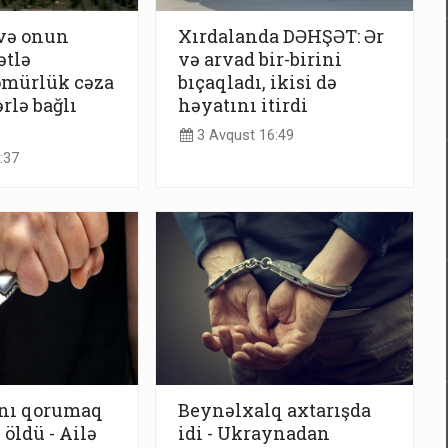
 və onun
Xırdalanda DƏHŞƏT: Ər
ətlə
və arvad bir-birini
ömürlük cəza
bıçaqladı, ikisi də
rlə bağlı
həyatını itirdi
3 Avqust 16:49
:37
ını qorumaq
Beynəlxalq axtarışda
öldü - Ailə
idi - Ukraynadan