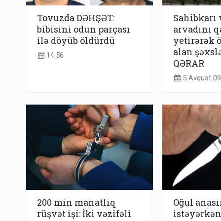
Tovuzda DƏHŞƏT:
Sahibkarı
bibisini odun parçası
arvadını q
ilə döyüb öldürdü
yetirərək 
alan şəxslə
14:56
QƏRAR
5 Avqust 09
200 min manatlıq
Oğul anas
rüşvət işi: İki vəzifəli
istəyərkən 