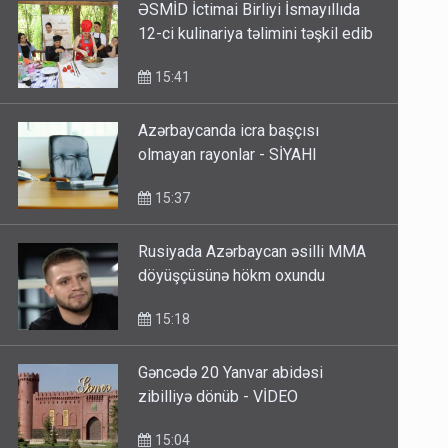
ƏSMİD İctimai Birliyi İsmayıllıda
12-ci kulinariya təlimini təşkil edib
15:41
Azərbaycanda icra başçısı
olmayan rayonlar - SİYAHI
15:37
Rusiyada Azərbaycan əsilli MMA
döyüşçüsünə hökm oxundu
15:18
Gəncədə 20 Yanvar abidəsi
zibilliyə dönüb - VİDEO
15:04