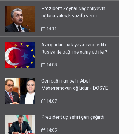
Prezident Zeynal Nağdəliyevin
oğluna yüksək vəzifə verdi
14:11
Avropadan Türkiyəyə zəng edib
Rusiya ilə bağlı nə xahiş edirlər?
14:08
Geri çağırılan səfir Abel
Məhərrəmovun oğludur - DOSYE
14:07
Prezident üç səfiri geri çağırdı
14:05