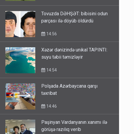
Tovuzda DƏHŞƏT: bibisini odun
parçası ilə döyüb öldürdü
14:56
Xəzər dənizində unikal TAPINTI:
suyu təbii təmizləyir
14:54
Polşada Azərbaycana qarşı
təxribat
14:46
Paşinyan Vardanyanın xanımı ilə
görüşə razılıq verib