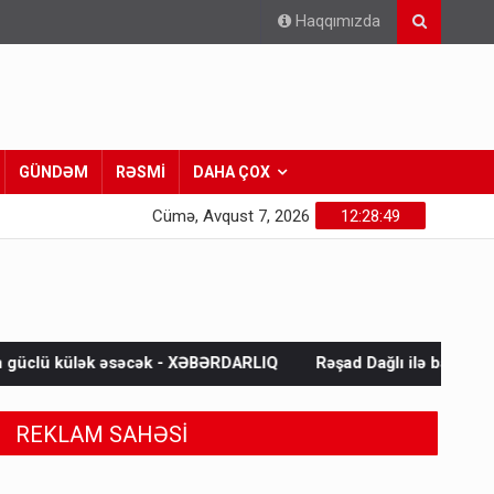
Haqqımızda
GÜNDƏM
RƏSMİ
DAHA ÇOX
Cümə, Avqust 7, 2026
12:28:51
- XƏBƏRDARLIQ
Rəşad Dağlı ilə bağlı SON DƏQİQƏ AÇIQLAMASI 
REKLAM SAHƏSİ