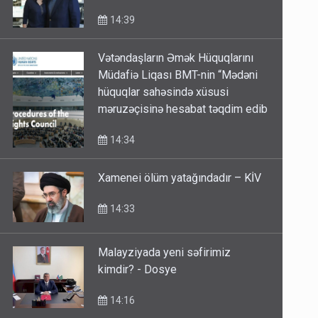
14:39
Vətəndaşların Əmək Hüquqlarını
Müdafiə Liqası BMT-nin “Mədəni
hüquqlar sahəsində xüsusi
məruzəçisinə hesabat təqdim edib
14:34
Xamenei ölüm yatağındadır – KİV
14:33
Malayziyada yeni səfirimiz
kimdir? - Dosye
14:16