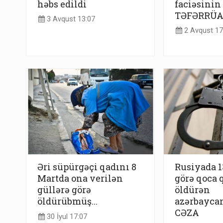
həbs edildi
faciəsinin
TƏFƏRRÜA
3 Avqust 13:07
2 Avqust 17
Əri süpürgəçi qadını 8
Rusiyada 
Martda ona verilən
görə qoca 
güllərə görə
öldürən
öldürübmüş...
azərbaycanl
CƏZA
30 İyul 17:07