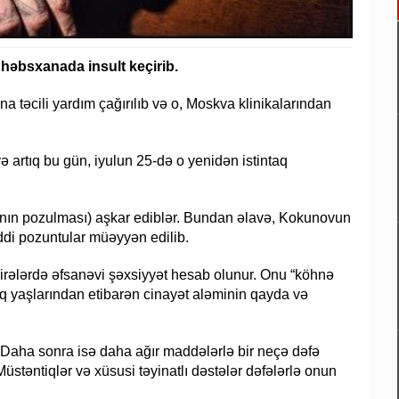
həbsxanada insult keçirib.
 ona təcili yardım çağırılıb və o, Moskva klinikalarından
artıq bu gün, iyulun 25-də o yenidən istintaq
ının pozulması) aşkar ediblər. Bundan əlavə, Kokunovun
ddi pozuntular müəyyən edilib.
airələrdə əfsanəvi şəxsiyyət hesab olunur. Onu “köhnə
aq yaşlarından etibarən cinayət aləminin qayda və
Daha sonra isə daha ağır maddələrlə bir neçə dəfə
üstəntiqlər və xüsusi təyinatlı dəstələr dəfələrlə onun