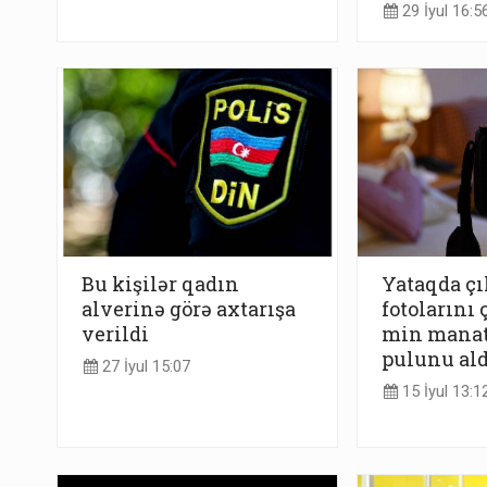
29 İyul 16:5
Bu kişilər qadın
Yataqda çı
alverinə görə axtarışa
fotolarını 
verildi
min manat
pulunu ald
27 İyul 15:07
15 İyul 13:1