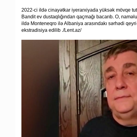
2022-ci ildə cinayətkar iyerarxiyada yüksək mövqe tu
Bandit ev dustaqlığından qaçmağı bacarıb. O, naməlum
ildə Monteneqro ilə Albaniya arasındakı sərhədi qeyr
ekstradisiya edilib ./Lent.az/