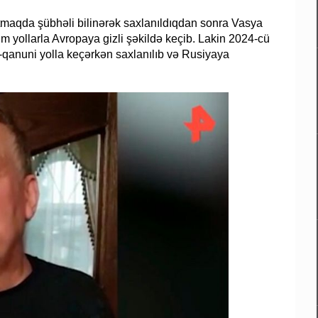
tmaqda şübhəli bilinərək saxlanıldıqdan sonra Vasya
 yollarla Avropaya gizli şəkildə keçib. Lakin 2024-cü
i-qanuni yolla keçərkən saxlanılıb və Rusiyaya