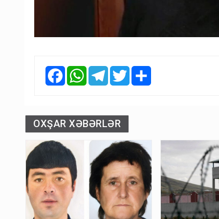
Facebook
WhatsApp
Telegram
Twitter
Share
OXŞAR XƏBƏRLƏR