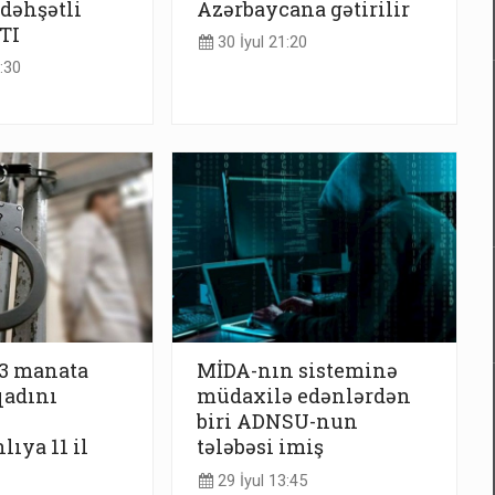
 dəhşətli
Azərbaycana gətirilir
TI
30 İyul 21:20
:30
13 manata
MİDA-nın sisteminə
qadını
müdaxilə edənlərdən
biri ADNSU-nun
ıya 11 il
tələbəsi imiş
29 İyul 13:45