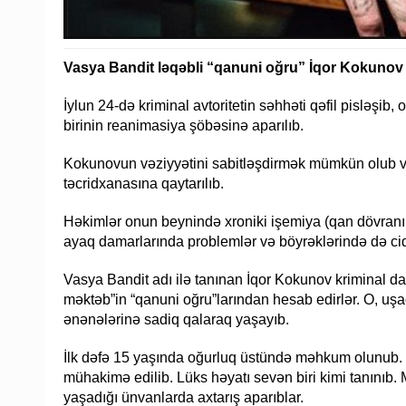
Vasya Bandit ləqəbli “qanuni oğru” İqor Kokunov 
İylun 24-də kriminal avtoritetin səhhəti qəfil pisləşib,
birinin reanimasiya şöbəsinə aparılıb.
Kokunovun vəziyyətini sabitləşdirmək mümkün olub və 
təcridxanasına qaytarılıb.
Həkimlər onun beynində xroniki işemiya (qan dövran
ayaq damarlarında problemlər və böyrəklərində də ci
Vasya Bandit adı ilə tanınan İqor Kokunov kriminal d
məktəb”in “qanuni oğru”larından hesab edirlər. O, uş
ənənələrinə sadiq qalaraq yaşayıb.
İlk dəfə 15 yaşında oğurluq üstündə məhkum olunub. 
mühakimə edilib. Lüks həyatı sevən biri kimi tanınıb. M
yaşadığı ünvanlarda axtarış aparıblar.