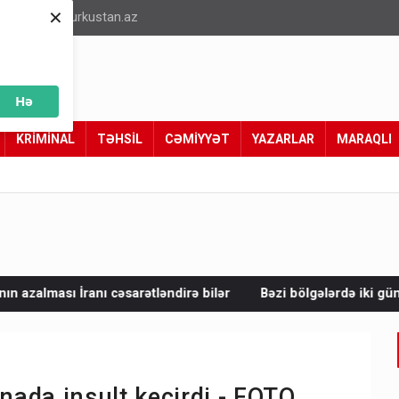
×
info@turkustan.az
Hə
KRİMİNAL
TƏHSİL
CƏMİYYƏT
YAZARLAR
MARAQLI
ətləndirə bilər
Bəzi bölgələrdə iki gün güclü külək əsəcək 
ada insult keçirdi - FOTO