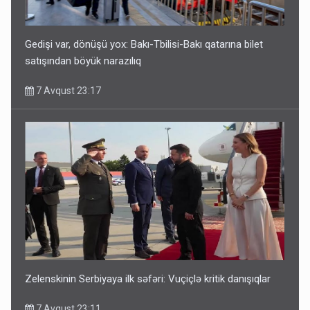
7 Avqust 14:07
Gedişi var, dönüşü yox: Bakı-Tbilisi-Bakı qatarına bilet
satışından böyük narazılıq
7 Avqust 23:17
Media və Yayım Şurasına əlavə hüquq və vəzifələr verilib
7 Avqust 13:24
Zelenskinin Serbiyaya ilk səfəri: Vuçiçlə kritik danışıqlar
7 Avqust 23:11