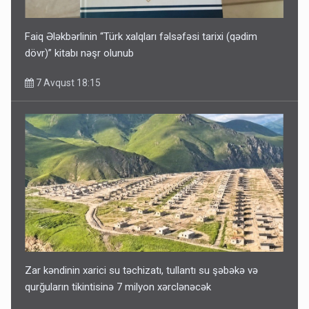
Faiq Ələkbərlinin “Türk xalqları fəlsəfəsi tarixi (qədim
dövr)” kitabı nəşr olunub
7 Avqust 18:15
Zar kəndinin xarici su təchizatı, tullantı su şəbəkə və
qurğuların tikintisinə 7 milyon xərclənəcək