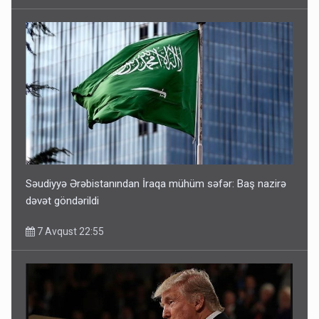
Səudiyyə Ərəbistanından İraqa mühüm səfər: Baş nazirə
dəvət göndərildi
7 Avqust 22:55