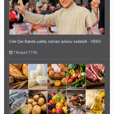
Ceki Çan Bakıda çəkiliş zamanı qolunu zədələdi - VİDEO
7 Avqust 17:06