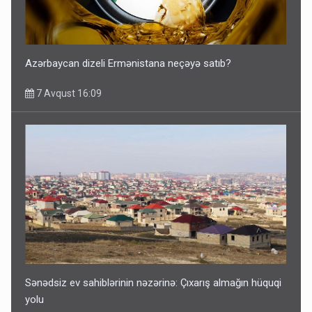
Azərbaycan dizeli Ermənistana neçəyə satıb?
7 Avqust 16:09
Sənədsiz ev sahiblərinin nəzərinə: Çıxarış almağın hüquqi
yolu