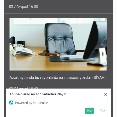
7 Avqust 16:00
Azərbaycanda bu rayonlarda icra başçısı yoxdur -SİYAHI
7 Avqust 15:47
×
Abunə olaraq ən son xəbərləri izləyin.
Powered by SendPulse
Hə
Yox