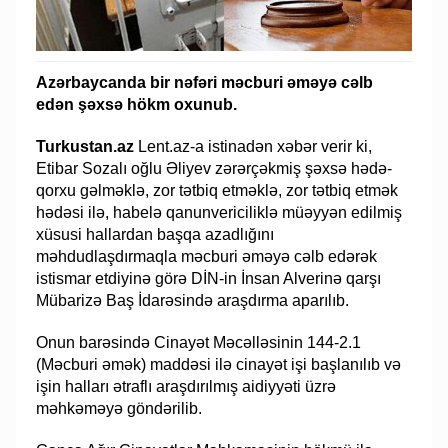
Azərbaycanda bir nəfəri məcburi əməyə cəlb
edən şəxsə hökm oxunub.
Turkustan.az
Lent.az-a istinadən xəbər verir ki,
Etibar Sozalı oğlu Əliyev zərərçəkmiş şəxsə hədə-
qorxu gəlməklə, zor tətbiq etməklə, zor tətbiq etmək
hədəsi ilə, habelə qanunvericiliklə müəyyən edilmiş
xüsusi hallardan başqa azadlığını
məhdudlaşdırmaqla məcburi əməyə cəlb edərək
istismar etdiyinə görə DİN-in İnsan Alverinə qarşı
Mübarizə Baş İdarəsində araşdırma aparılıb.
Onun barəsində Cinayət Məcəlləsinin 144-2.1
(Məcburi əmək) maddəsi ilə cinayət işi başlanılıb və
işin halları ətraflı araşdırılmış aidiyyəti üzrə
məhkəməyə göndərilib.