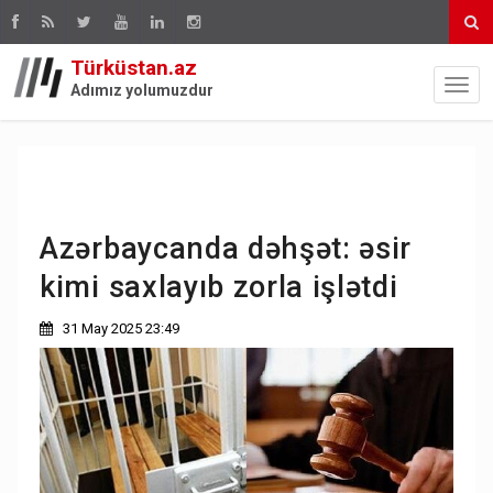
Türküstan.az
Adımız yolumuzdur
Azərbaycanda dəhşət: əsir
kimi saxlayıb zorla işlətdi
31 May 2025 23:49