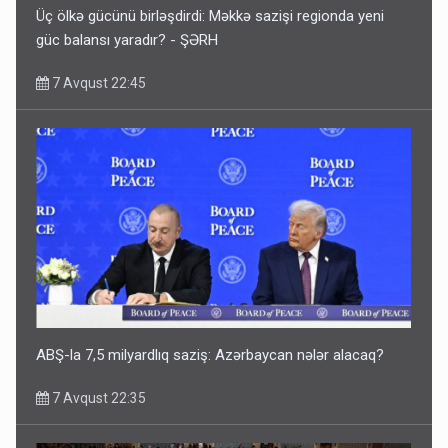
Üç ölkə gücünü birləşdirdi: Məkkə sazişi regionda yeni
güc balansı yaradır? - ŞƏRH
7 Avqust 22:45
ABŞ-la 7,5 milyardlıq saziş: Azərbaycan nələr alacaq?
7 Avqust 22:35