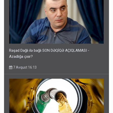
Rəşad Dağlı ilə bağlı SON DƏQİQƏ AÇIQLAMASI -
Azadlığa çıxır?
7 Avqust 16:13