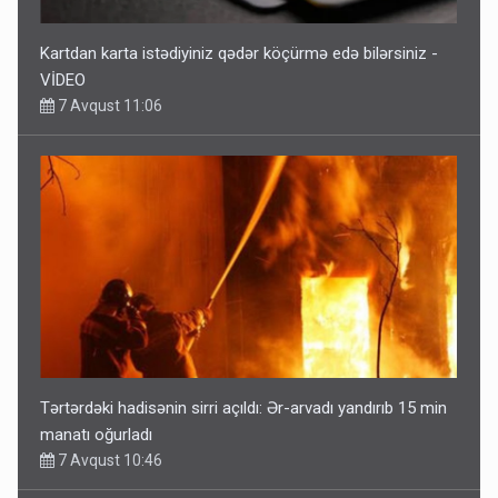
Kartdan karta istədiyiniz qədər köçürmə edə bilərsiniz -
VİDEO
7 Avqust 11:06
Tərtərdəki hadisənin sirri açıldı: Ər-arvadı yandırıb 15 min
manatı oğurladı
7 Avqust 10:46