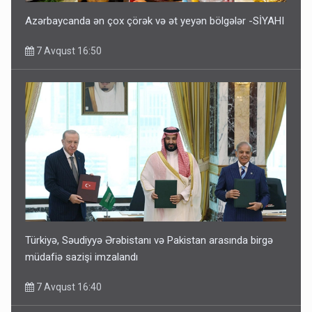
Azərbaycanda ən çox çörək və ət yeyən bölgələr -SİYAHI
7 Avqust 16:50
Türkiyə, Səudiyyə Ərəbistanı və Pakistan arasında birgə
müdafiə sazişi imzalandı
7 Avqust 16:40