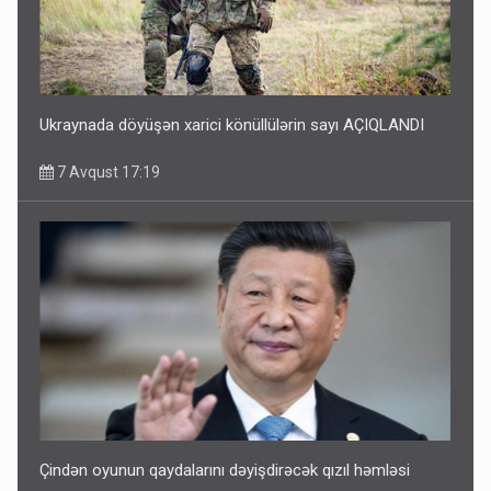
Ukraynada döyüşən xarici könüllülərin sayı AÇIQLANDI
7 Avqust 17:19
Çindən oyunun qaydalarını dəyişdirəcək qızıl həmləsi