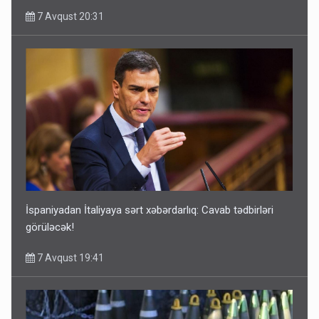
7 Avqust 20:31
İspaniyadan İtaliyaya sərt xəbərdarlıq: Cavab tədbirləri
görüləcək!
7 Avqust 19:41