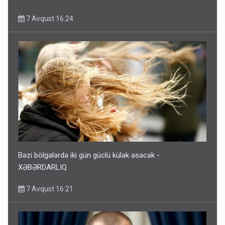
7 Avqust 16:24
Bəzi bölgələrdə iki gün güclü külək əsəcək -
XƏBƏRDARLIQ
7 Avqust 16:21