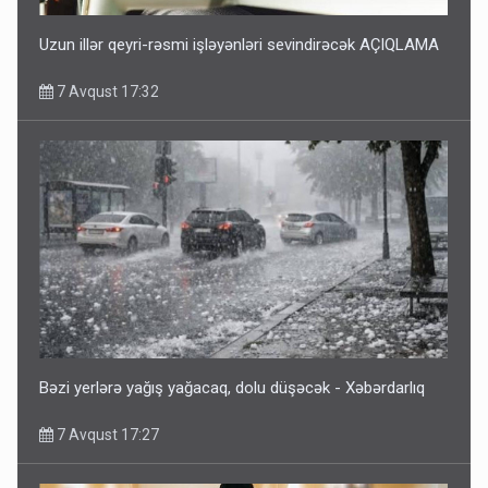
Uzun illər qeyri-rəsmi işləyənləri sevindirəcək AÇIQLAMA
7 Avqust 17:32
Bəzi yerlərə yağış yağacaq, dolu düşəcək - Xəbərdarlıq
7 Avqust 17:27