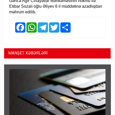
Gəncə Ağır Cinayətlər Məhkəməsinin hökmü ilə
Etibar Sozalı oğlu Əliyev 6 il müddətinə azadlıqdan
məhrum edilib.
Facebook
WhatsApp
Telegram
Twitter
Share
MANŞET XƏBƏRLƏRİ