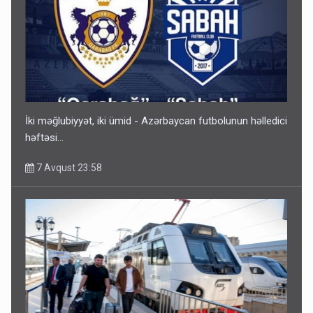
Gedişi var, dönüşü yox: Bakı-Tbilisi-Bakı qatarına bilet
satışından böyük narazılıq
7 Avqust 23:17
İki məğlubiyyət, iki ümid - Azərbaycan futbolunun həlledici
həftəsi...
7 Avqust 23:58
Geri çağırılan səfir Abel Məhərrəmovun oğludur - DOSYE