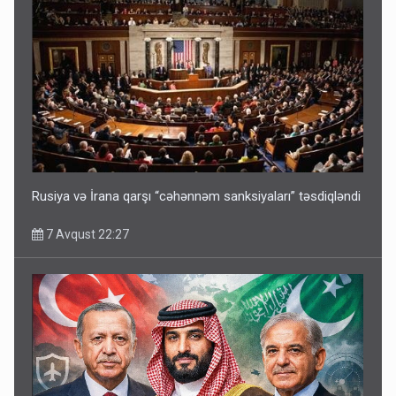
Rusiya və İrana qarşı “cəhənnəm sanksiyaları” təsdiqləndi
7 Avqust 22:27