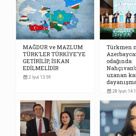
MAĞDUR ve MAZLUM
Türkmen m
TÜRK’LER TÜRKİYE’YE
Azerbaycan
GETİRİLİP, İSKAN
odağında:
EDİLMELİDİR
Nahçıvan’
uzanan kar
2 İyul 13:59
dayanışma
28 İyun 14: