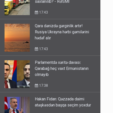
saxlanılıb? - RƏSMİ
17:43
Qara dənizdə gərginlik artır!
Rusiya Ukrayna hərbi gəmilərini
hədəf alır
17:43
Parlamentdə xəritə davası:
Qarabağ heç vaxt Ermənistanın
olmayıb
17:38
Hakan Fidan: Qəzzada daimi
atəşkəsdən başqa seçim yoxdur