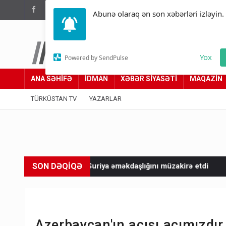
(012) 449 94 05
Abunə olaraq ən son xəbərləri izləyin.
Türküstan.az
Yox
Powered by SendPulse
Adımız yolumuzdur
ANA SƏHİFƏ
İDMAN
XƏBƏR SİYASƏTİ
MAQAZİN
TÜRKÜSTAN TV
YAZARLAR
SON DƏQİQƏ
kiyə-Suriya əməkdaşlığını müzakirə etdi
8 ölkə İsraili Qəzz
Azerbaycan'ın acısı acımızdır