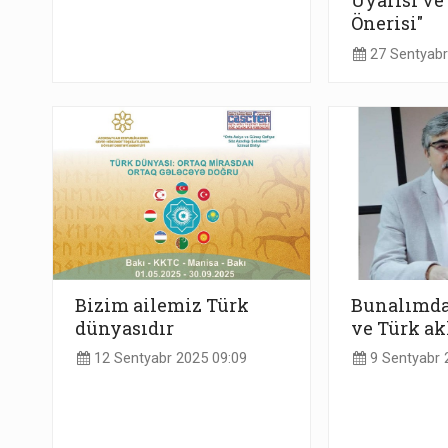
Uyarısı v
Önerisi"
27 Sentyabr
Bizim ailemiz Türk
Bunalımda
dünyasıdır
ve Türk ak
12 Sentyabr 2025 09:09
9 Sentyabr 