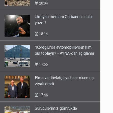
20:04
Ukrayna mediası Qurbandan nələr
yazdı?
18:14
"Koroğlu"da avtomobillərdən kim
pul toplayır? - AYNA-dan açıqlama
17:55
Elmə və dövlətçiliyə həsr olunmuş
ziyalı ömrü
17:46
Sürücülərimiz gömrükdə