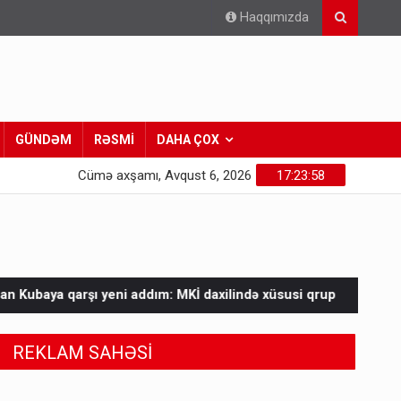
Haqqımızda
GÜNDƏM
RƏSMİ
DAHA ÇOX
Cümə axşamı, Avqust 6, 2026
17:24:00
 addım: MKİ daxilində xüsusi qrup
HƏMAS İsrailə təzyiq göst
REKLAM SAHƏSİ