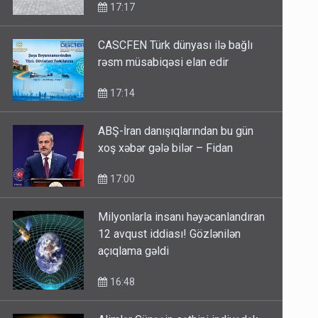
17:17
CASCFEN Türk dünyası ilə bağlı
rəsm müsabiqəsi elan edir
17:14
ABŞ-İran danışıqlarından bu gün
xoş xəbər gələ bilər – Fidan
17:00
Milyonlarla insanı həyəcanlandıran
12 avqust iddiası! Gözlənilən
açıqlama gəldi
16:48