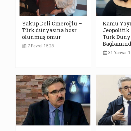
Yakup Deli Ömeroğlu –
Kamu Yayın
Türk dünyasına həsr
Jeopolitik
olunmuş ömür
Türk Dünya
Bağlamınd
7 Fevral 15:28
31 Yanvar 1