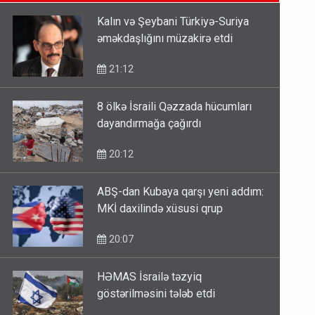
14:14
Kalın və Şeybani Türkiyə-Suriya
əməkdaşlığını müzakirə etdi
Bu ölkələrə şəxsiyyət vəsiqəsi ilə
gedə biləcəksiniz - SİYAHI
21:12
10:53
8 ölkə İsraili Qəzzada hücumları
dayandırmağa çağırdı
Ərdoğana sui-qəsd planının
iştirakçısı detalları açıqladı
20:12
5 Avqust 16:56
ABŞ-dan Kubaya qarşı yeni addım:
MKİ daxilində xüsusi qrup
20:07
HƏMAS İsrailə təzyiq
göstərilməsini tələb etdi