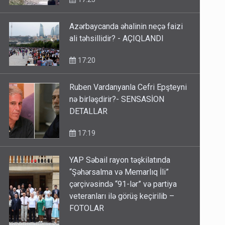
Azərbaycanda əhalinin neçə faizi
ali təhsillidir? - AÇIQLANDI
17:20
Ruben Vardanyanla Cefri Epşteyni
nə birləşdirir?- SENSASİON
DETALLAR
17:19
YAP Səbail rayon təşkilatında
“Şəhərsalma və Memarlıq İli”
çərçivəsində “91-lər” və partiya
veteranları ilə görüş keçirilib –
FOTOLAR