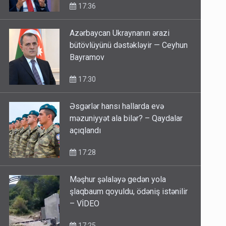
17:36
Azərbaycan Ukraynanın ərazi
bütövlüyünü dəstəkləyir — Ceyhun
Bayramov
17:30
Əsgərlər hansı hallarda evə
məzuniyyət ala bilər? – Qaydalar
açıqlandı
17:28
Məşhur şəlaləyə gedən yola
şlaqbaum qoyuldu, ödəniş istənilir
– VİDEO
17:25