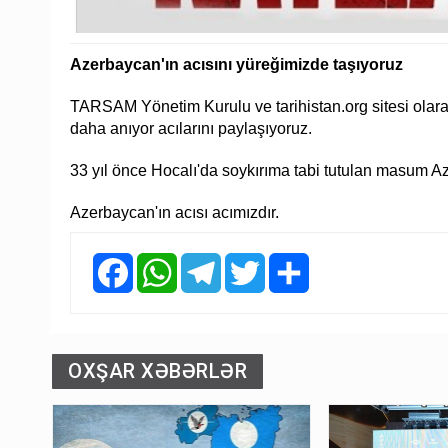
Azerbaycan'ın acısını yüreğimizde taşıyoruz
TARSAM Yönetim Kurulu ve tarihistan.org sitesi olara
daha anıyor acılarını paylaşıyoruz.
33 yıl önce Hocalı'da soykırıma tabi tutulan masum A
Azerbaycan'ın acısı acımızdır.
Facebook
WhatsApp
Telegram
Twitter
Share
OXŞAR XƏBƏRLƏR