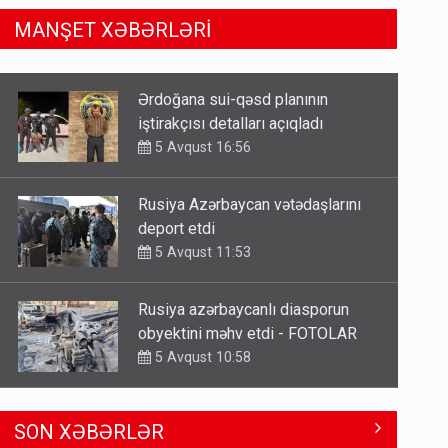
MANŞET XƏBƏRLƏRİ
Rusiya Azərbaycan vətədaşlarını
deport etdi
5 Avqust 11:53
Rusiya azərbaycanlı diasporun
obyektini məhv etdi - FOTOLAR
5 Avqust 10:58
Bu tarixdən HAVALAR DƏYİŞİR -
İSTİLƏR BİTİR
4 Avqust 22:04
ŞOK! David Seliverstov ölkədən
SON XƏBƏRLƏR
qaçdı