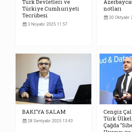
Türk Devletleri ve
Azerbayca
Türkiye Cumhuriyeti
notları
Tecrübesi
20 Oktyabr 
3 Noyabr 2025 11:57
BAKI’YA SALAM
Cengiz Çal
Türk Ülkele
28 Sentyabr 2025 13:43
Çağda "Sib