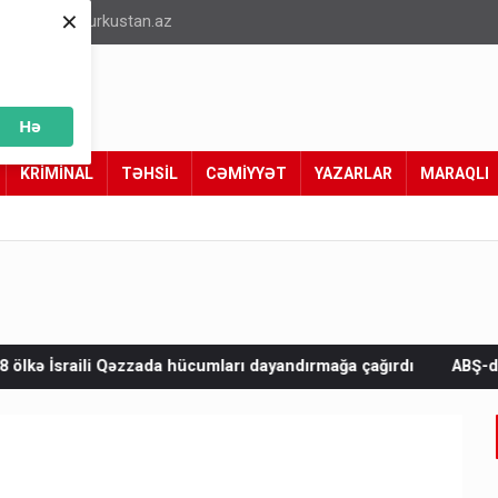
×
info@turkustan.az
Hə
KRİMİNAL
TƏHSİL
CƏMİYYƏT
YAZARLAR
MARAQLI
ada hücumları dayandırmağa çağırdı
ABŞ-dan Kubaya qarşı yeni