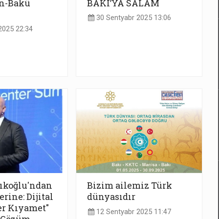
n-Bakü
BAKI’YA SALAM
30 Sentyabr 2025 13:06
2025 22:34
ıkoğlu'ndan
Bizim ailemiz Türk
rine: Dijital
dünyasıdır
er Kıyamet"
12 Sentyabr 2025 11:47