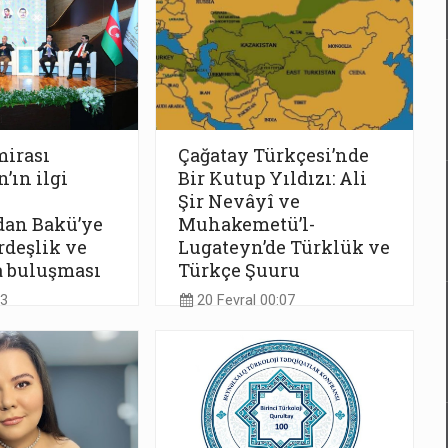
irası
Çağatay Türkçesi’nde
’ın ilgi
Bir Kutup Yıldızı: Ali
Şir Nevâyî ve
dan Bakü’ye
Muhakemetü’l-
deşlik ve
Lugateyn’de Türklük ve
 buluşması
Türkçe Şuuru
13
20 Fevral 00:07