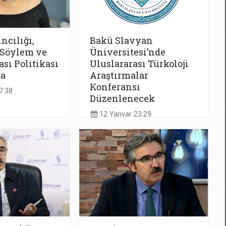
cılığı,
Bakü Slavyan
 Söylem ve
Üniversitesi’nde
sı Politikası
Uluslararası Türkoloji
a
Araştırmalar
Konferansı
7:38
Düzenlenecek
12 Yanvar 23:29