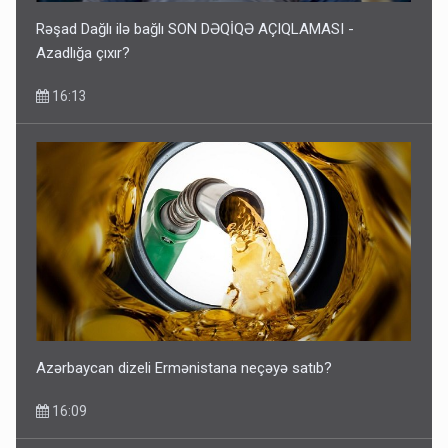
Rəşad Dağlı ilə bağlı SON DƏQİQƏ AÇIQLAMASI -
Azadlığa çıxır?
16:13
Azərbaycan dizeli Ermənistana neçəyə satıb?
16:09