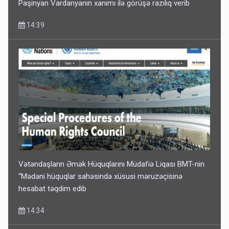
Paşinyan Vardanyanın xanımı ilə görüşə razılıq verib
14:39
Vətəndaşların Əmək Hüquqlarını Müdafiə Liqası BMT-nin
“Mədəni hüquqlar sahəsində xüsusi məruzəçisinə
hesabat təqdim edib
14:34