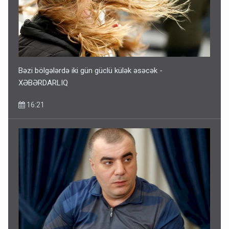
Bəzi bölgələrdə iki gün güclü külək əsəcək -
XƏBƏRDARLIQ
16:21