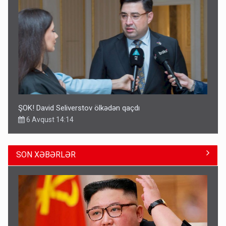
ŞOK! David Seliverstov ölkədən qaçdı
6 Avqust 14:14
SON XƏBƏRLƏR