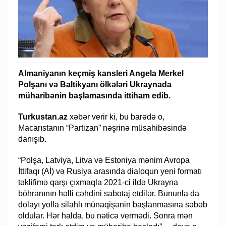
Almaniyanın keçmiş kansleri Angela Merkel
Polşanı və Baltikyanı ölkələri Ukraynada
müharibənin başlamasında ittiham edib.
Turkustan.az
xəbər verir ki, bu barədə o,
Macarıstanın “Partizan” nəşrinə müsahibəsində
danışıb.
“Polşa, Latviya, Litva və Estoniya mənim Avropa
İttifaqı (Aİ) və Rusiya arasında dialoqun yeni formatı
təklifimə qarşı çıxmaqla 2021-ci ildə Ukrayna
böhranının həlli cəhdini sabotaj etdilər. Bununla da
dolayı yolla silahlı münaqişənin başlanmasına səbəb
oldular. Hər halda, bu nəticə vermədi. Sonra mən