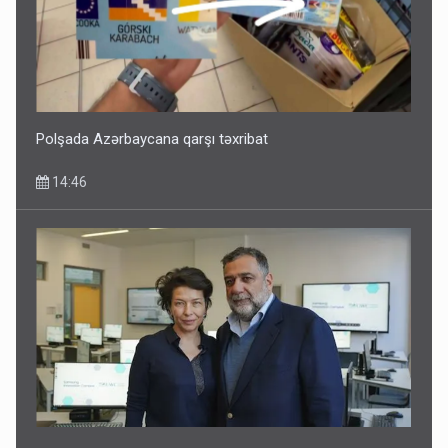
Polşada Azərbaycana qarşı təxribat
14:46