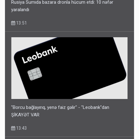
Rusiya Sumıda bazara dronla hücum etdi: 10 nəfər
yaralandı
13:51
"Borcu bağlayırıq, yenə faiz gəlir" - "Leobank"dan
ŞİKAYƏT VAR
13:43