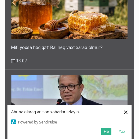
Mif, yoxsa həqiqət: Bal heç vaxt xarab olmur?
13:07
×
Abunə olaraq ən son xəbərləri izləyin.
Powered by SendPulse
Hə
Yox