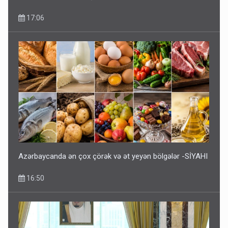
17:06
Kartdan karta istədiyiniz qədər köçürmə edə bilərsiniz -
VİDEO
11:06
Azərbaycanda ən çox çörək və ət yeyən bölgələr -SİYAHI
16:50