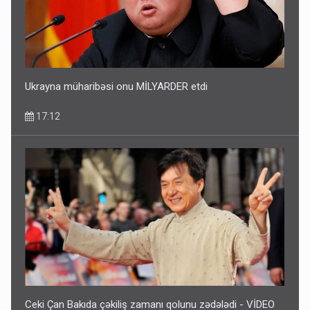
Geri çağırılan səfir Abel Məhərrəmovun oğludur - DOSYE
14:07
Ukrayna müharibəsi onu MİLYARDER etdi
17:12
Media və Yayım Şurasına əlavə hüquq və vəzifələr verilib
13:24
Ceki Çan Bakıda çəkiliş zamanı qolunu zədələdi - VİDEO