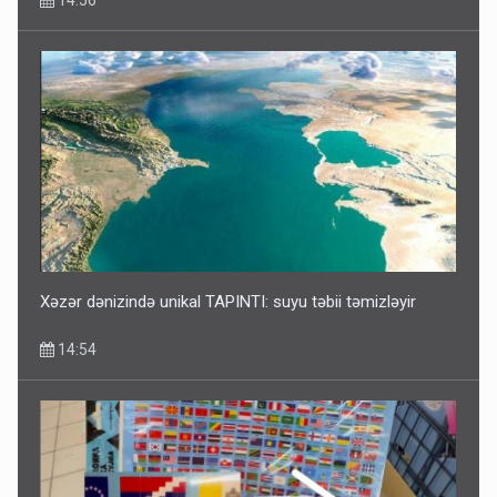
14:56
Xəzər dənizində unikal TAPINTI: suyu təbii təmizləyir
14:54