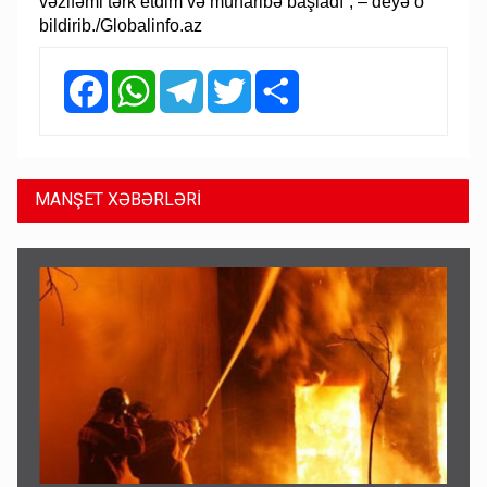
vəzifəmi tərk etdim və müharibə başladı”, – deyə o
bildirib./Globalinfo.az
Facebook
WhatsApp
Telegram
Twitter
Share
MANŞET XƏBƏRLƏRİ