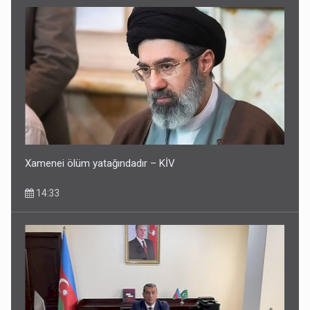
Xamenei ölüm yatağındadır – KİV
14:33