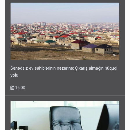
Sənədsiz ev sahiblərinin nəzərinə: Çıxarış almağın hüquqi
yolu
16:00