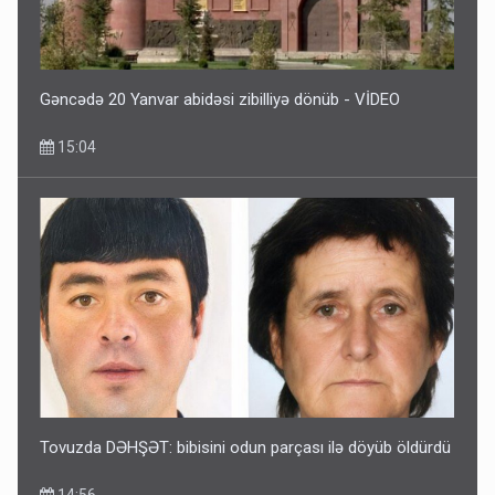
Gəncədə 20 Yanvar abidəsi zibilliyə dönüb - VİDEO
15:04
Tovuzda DƏHŞƏT: bibisini odun parçası ilə döyüb öldürdü