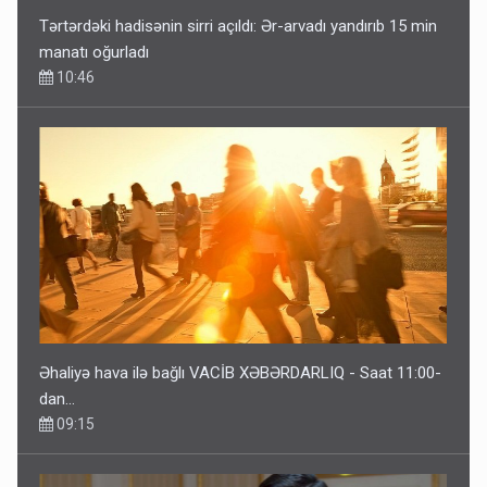
Tərtərdəki hadisənin sirri açıldı: Ər-arvadı yandırıb 15 min
manatı oğurladı
10:46
Əhaliyə hava ilə bağlı VACİB XƏBƏRDARLIQ - Saat 11:00-
dan…
09:15