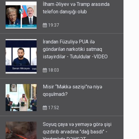
İlham Əliyev və Tramp arasında
telefon danışığı olub
19:37
İrandan Füzuliyə PUA ilə
göndərilən narkotiki satmaq
istəyirdilər - Tutuldular -VİDEO
18:03
Misir “Məkkə sazişi”nə niyə
qoşulmadı?
17:52
Soyuq çaya və yeməyə görə şişi
qızdırıb arvadına "dağ basdı" -