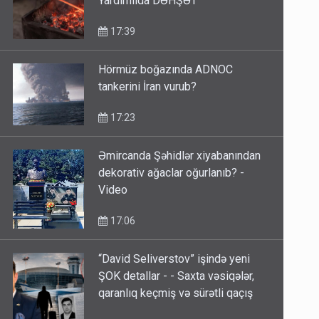
Yardımlıda DƏHŞƏT
17:39
Hörmüz boğazında ADNOC
tankerini İran vurub?
17:23
Əmircanda Şəhidlər xiyabanından
dekorativ ağaclar oğurlanıb? -
Video
17:06
“David Seliverstov” işində yeni
ŞOK detallar - - Saxta vəsiqələr,
qaranlıq keçmiş və sürətli qaçış