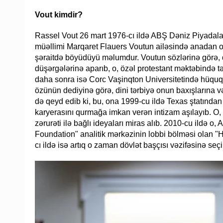
Vout kimdir?
Rassel Vout 26 mart 1976-cı ildə ABŞ Dəniz Piyadalar
müəllimi Marqaret Flauers Voutun ailəsində anadan o
şəraitdə böyüdüyü məlumdur. Voutun sözlərinə görə, di
düşərgələrinə aparıb, o, özəl protestant məktəbində tə
daha sonra isə Corc Vaşinqton Universitetində hüquq
özünün dediyinə görə, dini tərbiyə onun baxışlarına 
də qeyd edib ki, bu, ona 1999-cu ildə Texas ştatından
karyerasını qurmağa imkan verən intizam aşılayıb. O,
zərurəti ilə bağlı ideyaları miras alıb. 2010-cu ildə o,
Foundation" analitik mərkəzinin lobbi bölməsi olan "He
cı ildə isə artıq o zaman dövlət başçısı vəzifəsinə seç