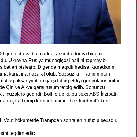
00 gün ötdü və bu müddət ərzində dünya bir çox
 oldu. Ukrayna-Rusiya münaqişəsi həllini tapmayıb,
asibətləri pisləşib. Digər qalmaqallı hadisə Kanadanın,
ama kanalına nəzarət olub. Sözsüz ki, Trampın ötən
ütləq əksəriyyətinə qarşı tətbiq etdiyi gömrük rüsumları
də Çin və Aİ-yə qarşı rüsum tətbiq edib. Sonuncu
, müzakirə gedirdi. Bəlli olub ki, bu şəxs ABŞ İnzibati-
 daha çox Tramp komandasının "boz kardinal"ı kimi
i, Vout hökumətdə Trampdan sonra ən nüfuzlu şəxsdir.
ini təqdim edir: