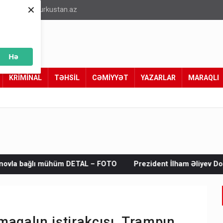
×
info@turkustan.az
Hə
KRİMİNAL
TƏHSİL
CƏMİYYƏT
YAZARLAR
MARAQLI
ETAL – FOTO
Prezident İlham Əliyev Donald Trampa məktub 
aqalın iştirakçısı, Trampın