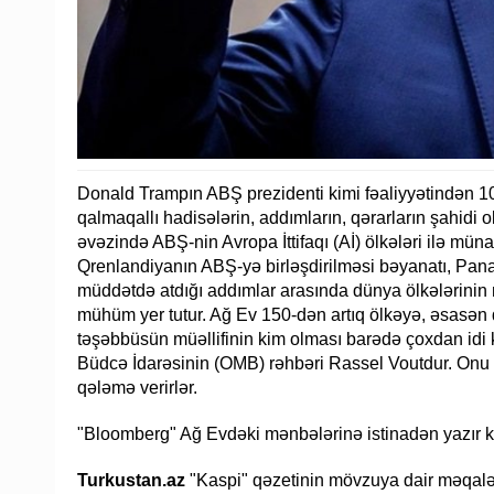
Donald Trampın ABŞ prezidenti kimi fəaliyyətindən 1
qalmaqallı hadisələrin, addımların, qərarların şahidi
əvəzində ABŞ-nin Avropa İttifaqı (Aİ) ölkələri ilə mün
Qrenlandiyanın ABŞ-yə birləşdirilməsi bəyanatı, Pan
müddətdə atdığı addımlar arasında dünya ölkələrinin m
mühüm yer tutur. Ağ Ev 150-dən artıq ölkəyə, əsasən 
təşəbbüsün müəllifinin kim olması barədə çoxdan idi ki
Büdcə İdarəsinin (OMB) rəhbəri Rassel Voutdur. Onu
qələmə verirlər.
"Bloomberg" Ağ Evdəki mənbələrinə istinadən yazır k
Turkustan.az
"Kaspi" qəzetinin mövzuya dair məqaləs