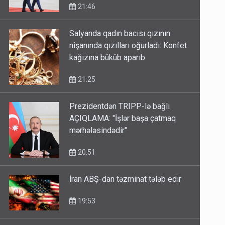
21:46
Salyanda qadın bacısı qızının
nişanında qızılları oğurladı: Konfet
kağızına büküb aparıb
21:25
Prezidentdən TRIPP-lə bağlı
AÇIQLAMA: "İşlər başa çatmaq
mərhələsindədir"
20:51
İran ABŞ-dan təzminat tələb edir
19:53