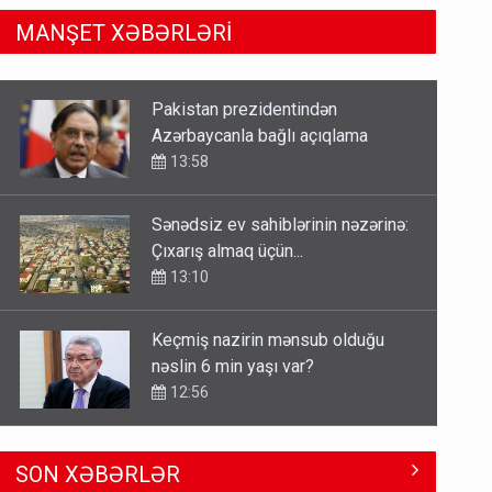
MANŞET XƏBƏRLƏRİ
Sənədsiz ev sahiblərinin nəzərinə:
Çıxarış almaq üçün...
13:10
Keçmiş nazirin mənsub olduğu
nəslin 6 min yaşı var?
12:56
Britaniya Səfirliyi Vaşinqton
razılaşmasının ildönümü ilə bağlı
bəyanat yaydı
12:50
Paşinyan Əliyevə zəng