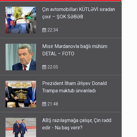
SON XƏBƏRLƏR
etməsindən danışdı
16:18
Çin avtomobilləri KÜTLƏVİ sıradan
çıxır – ŞOK SƏBƏB
İlham Əliyev müharibədə də,
sülhdə də qalib gəldi - Hikmət
22:34
Hacıyev
15:02
Misir Mərdanovla bağlı mühüm
DETAL – FOTO
Pakistan prezidentindən
Azərbaycanla bağlı açıqlama
22:05
13:58
Prezident İlham Əliyev Donald
Trampa məktub ünvanladı
21:48
ABŞ razılaşmağa çalışır, Çin rədd
edir - Nə baş verir?