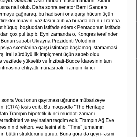
 istəyib. Gələcək OMB rəhbəri müsəlmanların "Allahı
asına nail olub. Daha sonra senator Berni Sanders
erməyə çağıraraq, bu hadisəni ona qarşı hücum üçün
direktor müavini vəzifəsini alıb və burada özünü Trampa
out hüquqi boşluqdan istifadə edərək Pentaqonun istifadə
dan çox pul tapıb. Eyni zamanda o, Konqres tərəfindən
ı. Bunun səbəbi Ukrayna Prezidenti Volodimir
psiya sxemlərinə qarşı istintaqa başlamaq istəməməsi
ı irəli sürdüyü ilk impiçment üçün səbəb oldu.
 vəzifədə yüksəlib və İnzibati-Büdcə İdarəsinin tam
ilməsinə ehtiyatlı münasibəti Trampın ikinci
n sonra Vout onun qayıtması uğrunda mübarizəyə
ini (CRA) təsis edib. Bu məqsədlə "The Heritage
 Mətn Trampın hipotetik ikinci müddəti zamanı
 tədbirləri və təyinatları təqdim edir. Trampın Ağ Evə
inin direktoru vəzifəsini alıb. "Time" jurnalının
nin bütün strukturunu qurub. Buna görə də qeyri-rəsmi