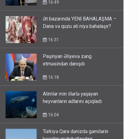
16:49
Ət bazarında YENİ BAHALAŞMA –
Dana və quzu əti niyə bahalaşır?
16:31
Paşinyan Əliyevə zəng
etməsindən danışdı
16:18
Alimlər min illərlə yaşayan
heyvanların adlarını açıqladı
16:04
Türkiyə Qara dənizdə gəmilərin