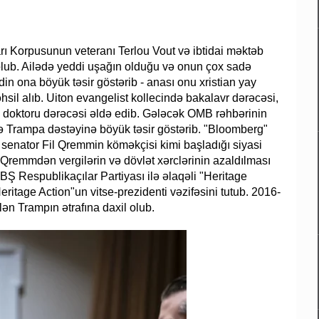
ı Korpusunun veteranı Terlou Vout və ibtidai məktəb
lub. Ailədə yeddi uşağın olduğu və onun çox sadə
n ona böyük təsir göstərib - anası onu xristian yay
hsil alıb. Uiton evangelist kollecində bakalavr dərəcəsi,
 doktoru dərəcəsi əldə edib. Gələcək OMB rəhbərinin
və Trampa dəstəyinə böyük təsir göstərib. "Bloomberg"
 senator Fil Qremmin köməkçisi kimi başladığı siyasi
 Qremmdən vergilərin və dövlət xərclərinin azaldılması
 ABŞ Respublikaçılar Partiyası ilə əlaqəli "Heritage
ritage Action"un vitse-prezidenti vəzifəsini tutub. 2016-
ilən Trampın ətrafına daxil olub.