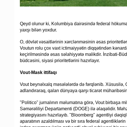
Qeyd olunur ki, Kolumbiya dairəsində federal hökumə
yaxşı bilən yoxdur.
O, dövlət vəsaitlərinin xərclənməsinin əsas prioritetlə
Voutun rolu çox vaxt ictimaiyyətin diqqətindən kənard
keçirilməsində əsas səlahiyyətə malikdir. İnzibati-Büd
büdcəsini, siyasi prioritetlərini hazırlayır.
Vout-Mask ittifaqı
Vout beynəlxalq məsələlərdə də fərqlənib. Xüsusilə, Q
adlandıraraq, qalan dünyaya qarşı ticarət müharibəsi
"Politico" jurnalının məlumatına görə, Vout birbaşa mi
Səmərəliliyi Departamenti (DOGE) ilə əlaqəlidir. Mə
strategiyasını hazırlayıb. "Bloomberg" agentliyi dəqiql
aparatının azaldılması və bir sıra federal agentliklər