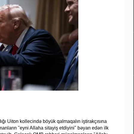
dığı Uiton kollecində böyük qalmaqalın iştirakçısına
lmanların "eyni Allaha sitayiş etdiyini" bəyan edən ilk