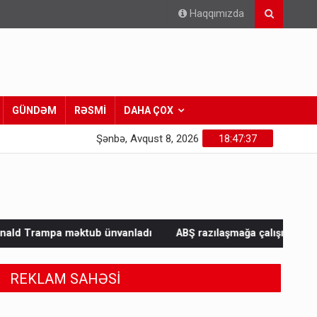
Haqqımızda
GÜNDƏM
RƏSMİ
DAHA ÇOX
Şənbə, Avqust 8, 2026
18:47:39
ünvanladı
ABŞ razılaşmağa çalışır, Çin rədd edir - Nə baş veri
REKLAM SAHƏSİ