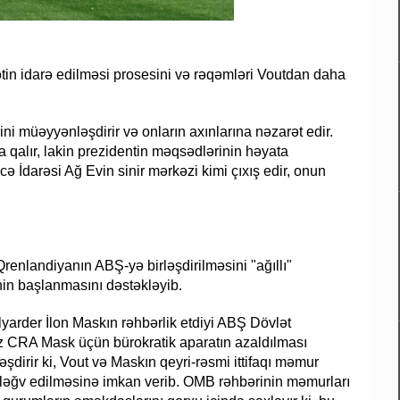
tin idarə edilməsi prosesini və rəqəmləri Voutdan daha
rini müəyyənləşdirir və onların axınlarına nəzarət edir.
a qalır, lakin prezidentin məqsədlərinin həyata
cə İdarəsi Ağ Evin sinir mərkəzi kimi çıxış edir, onun
renlandiyanın ABŞ-yə birləşdirilməsini "ağıllı"
nin başlanmasını dəstəkləyib.
lyarder İlon Maskın rəhbərlik etdiyi ABŞ Dövlət
hz CRA Mask üçün bürokratik aparatın azaldılması
əşdirir ki, Vout və Maskın qeyri-rəsmi ittifaqı məmur
in ləğv edilməsinə imkan verib. OMB rəhbərinin məmurları