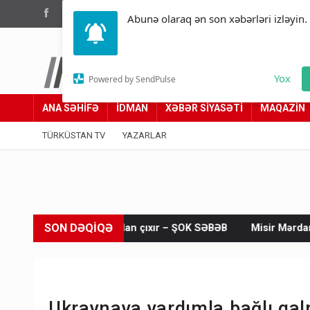
(012) 449 94 05
Abunə olaraq ən son xəbərləri izləyin.
Türküstan.az
Yox
Powered by SendPulse
Adımız yolumuzdur
ANA SƏHİFƏ
İDMAN
XƏBƏR SİYASƏTİ
MAQAZİN
TÜRKÜSTAN TV
YAZARLAR
SON DƏQİQƏ
sıradan çıxır – ŞOK SƏBƏB
Misir Mərdanovla bağlı mühüm D
Ukraynaya yardımla bağlı qalm