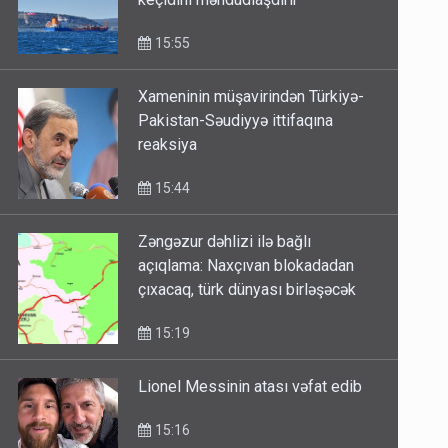
keçidini məhdudlaşdırır
15:55
Xameninin müşavirindən Türkiyə-
Pakistan-Səudiyyə ittifaqına
reaksiya
15:44
Zəngəzur dəhlizi ilə bağlı
açıqlama: Naxçıvan blokadadan
çıxacaq, türk dünyası birləşəcək
15:19
Lionel Messinin atası vəfat edib