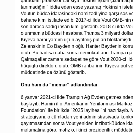
qaradərili professor Larisiya Hokinsi işdən çıxarmaq
tanımadığını" iddia edən esse yazaraq Hokinsin istef
Voutun büdcə idarəsindəki namizədliyinə qarşı səs v
bəhanə kimi istifadə edib. 2017-ci ildə Vout OMB-nin 
son dərəcə sadiq insan kimi göstərib. 2018-ci ildə V
olunmamış büdcəsi hesabına Trampa 3 milyard dollar
Kiyevə hərbi yardım üçün ayrılmış pulları bloklamışd
Zelenskinin Co Baydenin oğlu Hanter Baydenin korru
olub. Bu hadisə daha sonra demokratların Trampa qarş
Qalmaqallar zamanı sədaqətinə görə Vout 2020-ci ildə
hüquqlu direktoru olub. OMB rəhbərinin Kiyevə pul ver
müddətində də özünü göstərib.
Onu həm də "memar" adlandırırlar
6 yanvar 2021-ci ildə Trampın Ağ Evdən getməsində
başlayıb. Həmin il o, Amerikanın Yenilənməsi Mərkəz
Foundation" ilə birlikdə "2025 layihəsi"ni hazırlayıb.
strategiyanı, o cümlədən yeni administrasiyada konkret
qayıtmasından sonra Vout yenidən İnzibati-Büdcə İdarəs
məlumatına görə, məhz o, ikinci prezidentlik müddəti