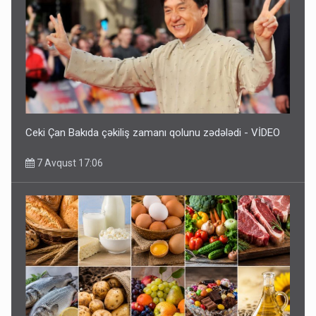
Ceki Çan Bakıda çəkiliş zamanı qolunu zədələdi - VİDEO
7 Avqust 17:06