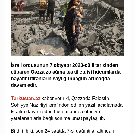
İsrail ordusunun 7 oktyabr 2023-cü il tarixindən
etibarən Qəzza zolağına təşkil etdiyi hücumlarda
həyatını itirənlərin sayı günbəgün artmaqda
davam edir.
Turkustan.az
xəbər verir ki, Qəzzada Fələstin
Səhiyyə Nazirliyi tərəfindən edilən yazılı açıqlamada
İsrailin davam edən hücumlarında ölən və
yaralananlarla bağlı son məlumat paylaşılıb.
Bildirilib ki, son 24 saatda 7-si dağıntılar altından