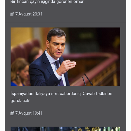
Bir fincan çayın işığında görünən ömür
7 Avqust 20:31
İspaniyadan İtaliyaya sərt xəbərdarlıq: Cavab tədbirləri
görüləcək!
7 Avqust 19:41