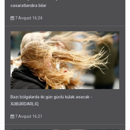
cəsarətləndirə bilər
7 Avqust 16:24
Bəzi bölgələrdə iki gün güclü külək əsəcək -
XƏBƏRDARLIQ
7 Avqust 16:21