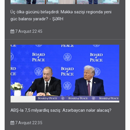
Üç ölkə gücünü birləşdirdi: Məkkə sazişi regionda yeni
güc balansı yaradır? - ŞƏRH
7 Avqust 22:45
ABŞ-la 7,5 milyardlıq saziş: Azərbaycan nələr alacaq?
7 Avqust 22:35