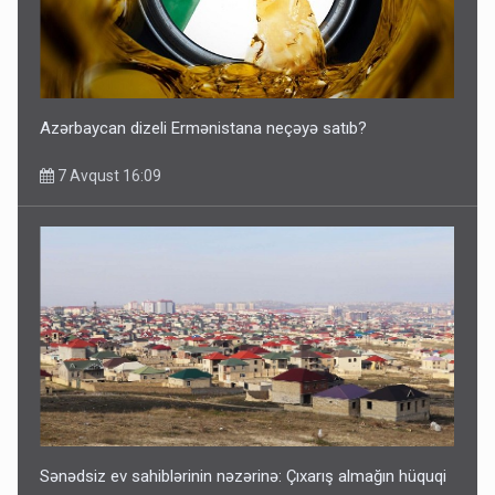
Azərbaycan dizeli Ermənistana neçəyə satıb?
7 Avqust 16:09
Sənədsiz ev sahiblərinin nəzərinə: Çıxarış almağın hüquqi