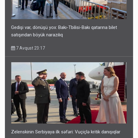
Geri çağırılan səfir Abel Məhərrəmovun oğludur - DOSYE
7 Avqust 14:07
Gedişi var, dönüşü yox: Bakı-Tbilisi-Bakı qatarına bilet
satışından böyük narazılıq
7 Avqust 23:17
Media və Yayım Şurasına əlavə hüquq və vəzifələr verilib
7 Avqust 13:24
Zelenskinin Serbiyaya ilk səfəri: Vuçiçlə kritik danışıqlar