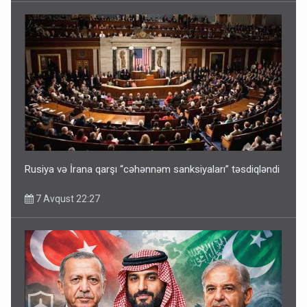
Rusiya və İrana qarşı “cəhənnəm sanksiyaları” təsdiqləndi
7 Avqust 22:27