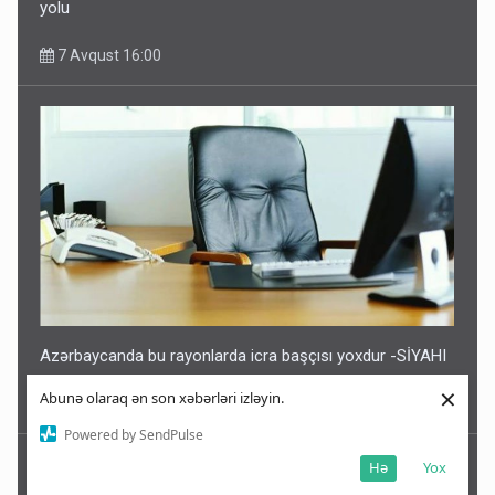
yolu
7 Avqust 16:00
Azərbaycanda bu rayonlarda icra başçısı yoxdur -SİYAHI
×
Abunə olaraq ən son xəbərləri izləyin.
7 Avqust 15:47
Powered by SendPulse
Hə
Yox