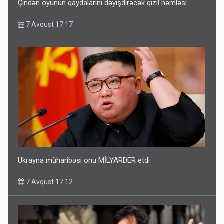
Çindən oyunun qaydalarını dəyişdirəcək qızıl həmləsi
7 Avqust 17:17
Ukrayna müharibəsi onu MİLYARDER etdi
7 Avqust 17:12