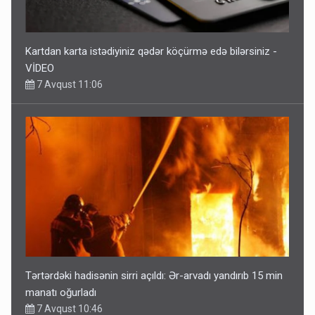
Kartdan karta istədiyiniz qədər köçürmə edə bilərsiniz -
VİDEO
7 Avqust 11:06
Tərtərdəki hadisənin sirri açıldı: Ər-arvadı yandırıb 15 min
manatı oğurladı
7 Avqust 10:46