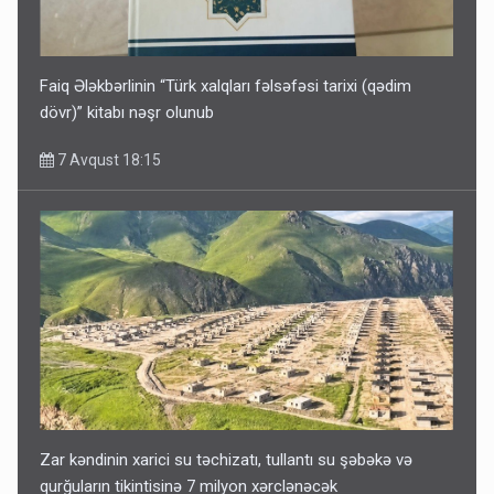
Faiq Ələkbərlinin “Türk xalqları fəlsəfəsi tarixi (qədim
dövr)” kitabı nəşr olunub
7 Avqust 18:15
Zar kəndinin xarici su təchizatı, tullantı su şəbəkə və
qurğuların tikintisinə 7 milyon xərclənəcək