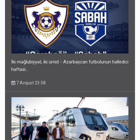
Gedişi var, dönüşü yox: Bakı-Tbilisi-Bakı qatarına bilet
satışından böyük narazılıq
7 Avqust 23:17
İki məğlubiyyət, iki ümid - Azərbaycan futbolunun həlledici
həftəsi...
7 Avqust 23:58