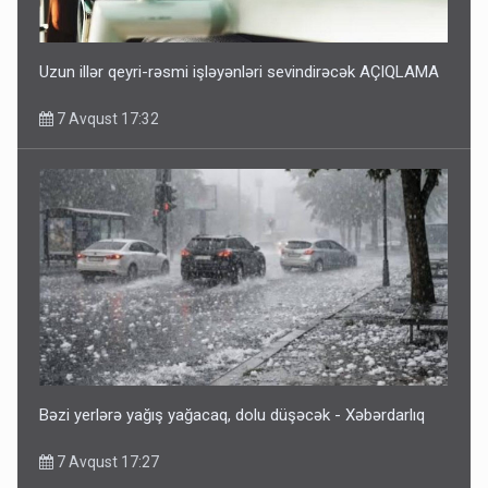
Uzun illər qeyri-rəsmi işləyənləri sevindirəcək AÇIQLAMA
7 Avqust 17:32
Bəzi yerlərə yağış yağacaq, dolu düşəcək - Xəbərdarlıq
7 Avqust 17:27