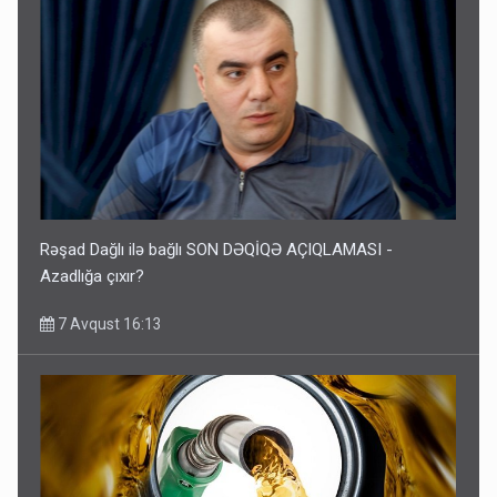
Rəşad Dağlı ilə bağlı SON DƏQİQƏ AÇIQLAMASI -
Azadlığa çıxır?
7 Avqust 16:13