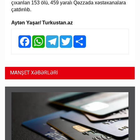
çıxarılan 153 ölü, 459 yaralı Qəzzada xəstəxanalara
çatdırılıb.
Aytən Yaşar/ Turkustan.az
Facebook
WhatsApp
Telegram
Twitter
Share
MANŞET XƏBƏRLƏRİ