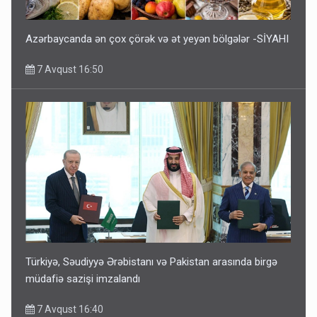
Azərbaycanda ən çox çörək və ət yeyən bölgələr -SİYAHI
7 Avqust 16:50
Türkiyə, Səudiyyə Ərəbistanı və Pakistan arasında birgə
müdafiə sazişi imzalandı
7 Avqust 16:40