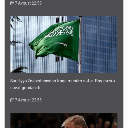
7 Avqust 22:59
Səudiyyə Ərəbistanından İraqa mühüm səfər: Baş nazirə
dəvət göndərildi
7 Avqust 22:55