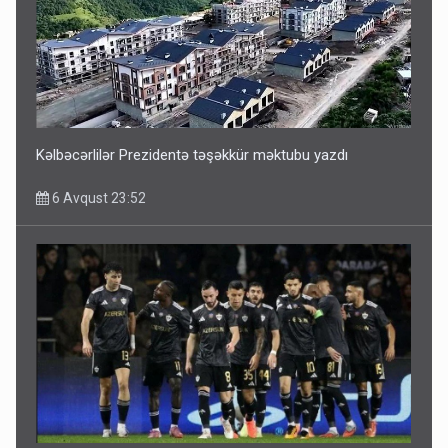
Kəlbəcərlilər Prezidentə təşəkkür məktubu yazdı
6 Avqust 23:52