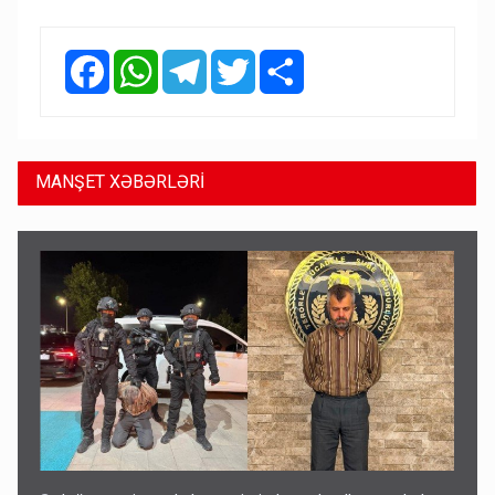
Facebook
WhatsApp
Telegram
Twitter
Share
MANŞET XƏBƏRLƏRİ