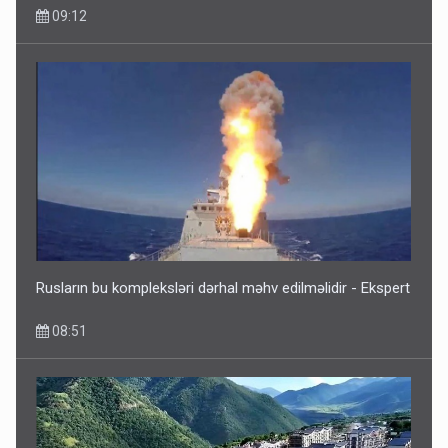
09:12
Bu ölkələrə şəxsiyyət vəsiqəsi ilə gedə biləcəksiniz -
SİYAHI
6 Avqust 10:53
Rusların bu kompleksləri dərhal məhv edilməlidir - Ekspert
08:51