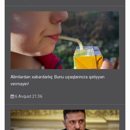
Alimlərdən xəbərdarlıq: Bunu uşaqlarınıza qətiyyən
verməyin!
6 Avqust 21:36