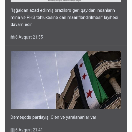
“İşğaldan azad edilmiş ərazilərə geri qayıdan insanların
mina və PHS təhlükəsinə dair maarifləndirilməsi” layihəsi
davam edir
6 Avqust 21:55
Dəməşqdə partlayış: Ölən və yaralananlar var
6 Avqust 21:41