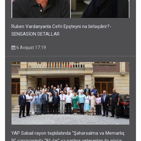
Ruben Vardanyanla Cefri Epşteyni nə birləşdirir?-
SENSASİON DETALLAR
6 Avqust 17:19
YAP Səbail rayon təşkilatında “Şəhərsalma və Memarlıq
İli” çərçivəsində “91-lər” və partiya veteranları ilə görüş