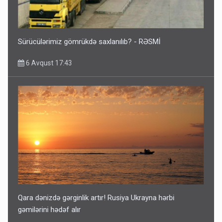
Sürücülərimiz gömrükdə saxlanılıb? - RƏSMİ
6 Avqust 17:43
Qara dənizdə gərginlik artır! Rusiya Ukrayna hərbi
gəmilərini hədəf alır