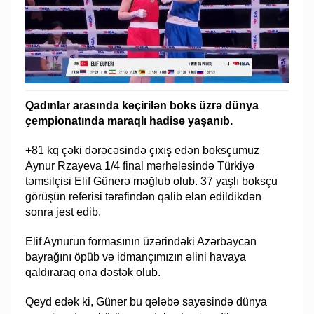
Qadınlar arasında keçirilən boks üzrə dünya
çempionatında maraqlı hadisə yaşanıb.
+81 kq çəki dərəcəsində çıxış edən boksçumuz
Aynur Rzayeva 1/4 final mərhələsində Türkiyə
təmsilçisi Elif Günerə məğlub olub. 37 yaşlı boksçu
görüşün referisi tərəfindən qalib elan edildikdən
sonra jest edib.
Elif Aynurun formasının üzərindəki Azərbaycan
bayrağını öpüb və idmançımızın əlini havaya
qaldıraraq ona dəstək olub.
Qeyd edək ki, Güner bu qələbə sayəsində dünya