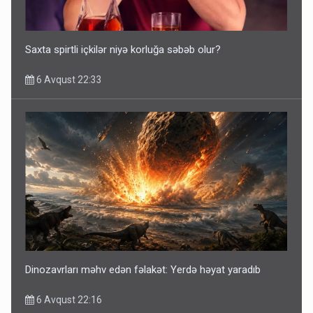
Saxta spirtli içkilər niyə korluğa səbəb olur?
6 Avqust 22:33
Dinozavrları məhv edən fəlakət: Yerdə həyat yaradıb
6 Avqust 22:16