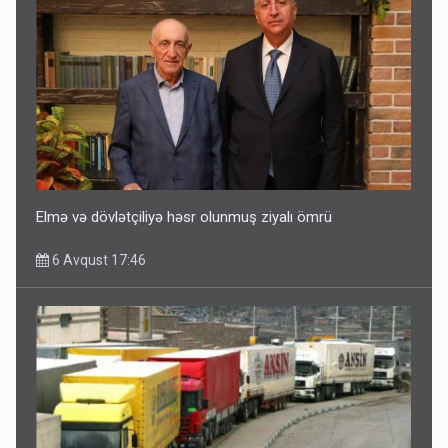
Elmə və dövlətçiliyə həsr olunmuş ziyalı ömrü
6 Avqust 17:46