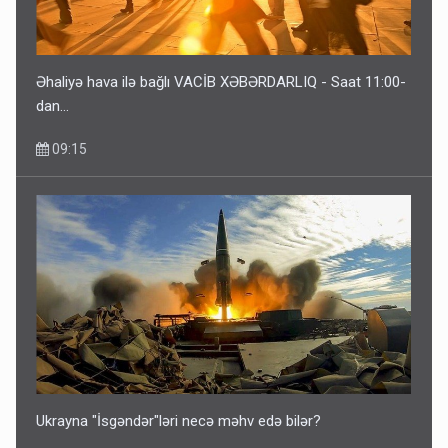
Əhaliyə hava ilə bağlı VACİB XƏBƏRDARLIQ - Saat 11:00-
dan…
09:15
Əhaliyə hava ilə bağlı VACİB XƏBƏRDARLIQ - Saat 11:00-
dan…
09:15
ŞOK! David Seliverstov ölkədən qaçdı
6 Avqust 14:14
Ukrayna "İsgəndər"ləri necə məhv edə bilər?