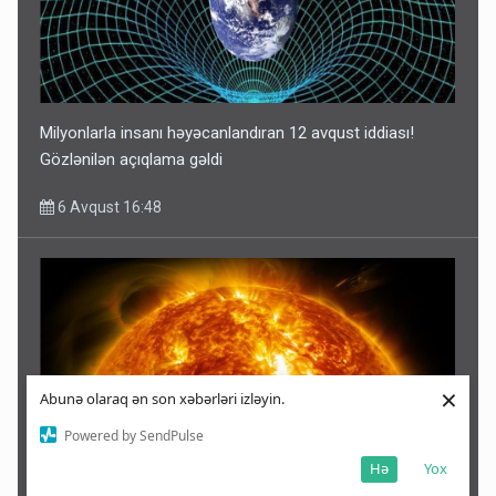
Milyonlarla insanı həyəcanlandıran 12 avqust iddiası!
Gözlənilən açıqlama gəldi
6 Avqust 16:48
×
Abunə olaraq ən son xəbərləri izləyin.
Powered by SendPulse
Hə
Yox