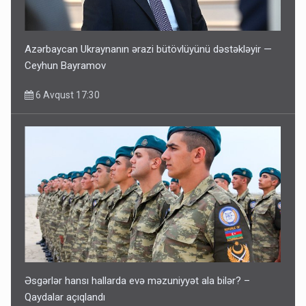
Azərbaycan Ukraynanın ərazi bütövlüyünü dəstəkləyir —
Ceyhun Bayramov
6 Avqust 17:30
Əsgərlər hansı hallarda evə məzuniyyət ala bilər? –
Qaydalar açıqlandı