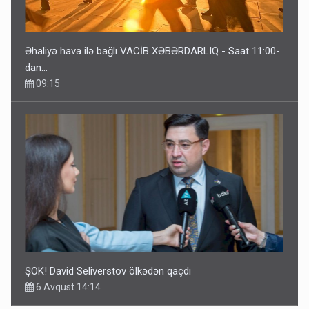
Əhaliyə hava ilə bağlı VACİB XƏBƏRDARLIQ - Saat 11:00-
dan…
09:15
ŞOK! David Seliverstov ölkədən qaçdı
6 Avqust 14:14