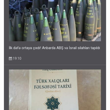
Media və Yayım Şurasına əlavə hüquq və vəzifələr verilib
13:24
İlk dəfə ortaya çıxdı! Anbarda ABŞ və İsrail silahları tapıldı
19:10
Kartdan karta istədiyiniz qədər köçürmə edə bilərsiniz -
VİDEO
11:06