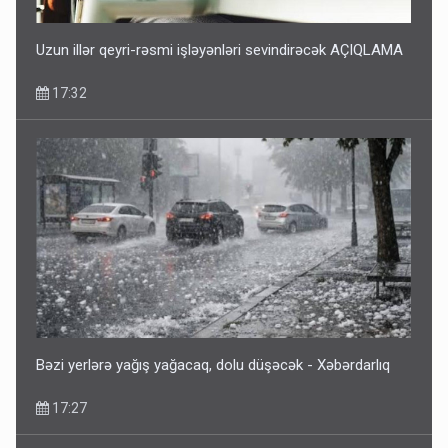
Uzun illər qeyri-rəsmi işləyənləri sevindirəcək AÇIQLAMA
17:32
Bəzi yerlərə yağış yağacaq, dolu düşəcək - Xəbərdarlıq
17:27