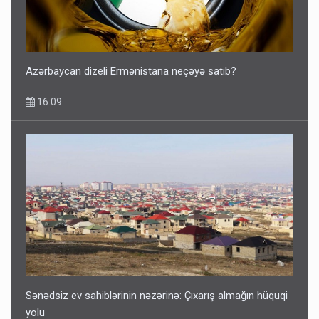
Azərbaycan dizeli Ermənistana neçəyə satıb?
16:09
Sənədsiz ev sahiblərinin nəzərinə: Çıxarış almağın hüquqi
yolu