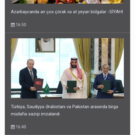
Azərbaycanda ən çox çörək və ət yeyən bölgələr -SİYAHI
16:50
Türkiyə, Səudiyyə Ərəbistanı və Pakistan arasında birgə
müdafiə sazişi imzalandı
16:40