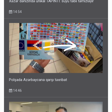
Xəzər dənizində unikal TAPINTI: suyu təbii təmizləyir
14:54
Polşada Azərbaycana qarşı təxribat
14:46