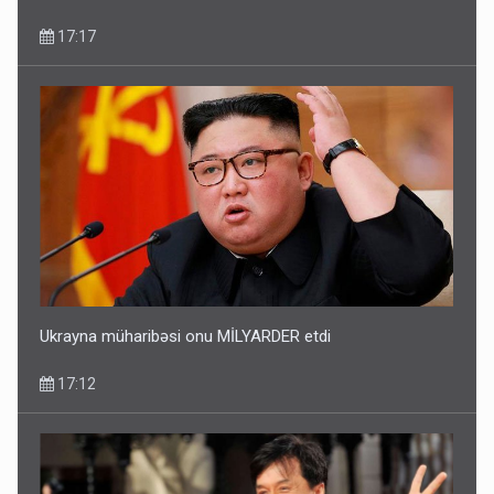
17:17
Ukrayna müharibəsi onu MİLYARDER etdi
17:12