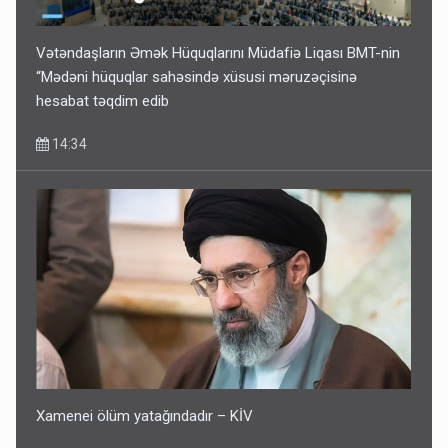
Vətəndaşların Əmək Hüquqlarını Müdafiə Liqası BMT-nin
“Mədəni hüquqlar sahəsində xüsusi məruzəçisinə
hesabat təqdim edib
14:34
Xamenei ölüm yatağındadır – KİV