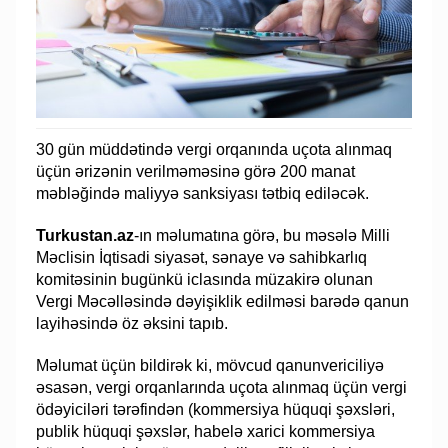
30 gün müddətində vergi orqanında uçota alınmaq
üçün ərizənin verilməməsinə görə 200 manat
məbləğində maliyyə sanksiyası tətbiq ediləcək.
Turkustan.az
-ın məlumatına görə, bu məsələ Milli
Məclisin İqtisadi siyasət, sənaye və sahibkarlıq
komitəsinin bugünkü iclasında müzakirə olunan
Vergi Məcəlləsində dəyişiklik edilməsi barədə qanun
layihəsində öz əksini tapıb.
Məlumat üçün bildirək ki, mövcud qanunvericiliyə
əsasən, vergi orqanlarında uçota alınmaq üçün vergi
ödəyiciləri tərəfindən (kommersiya hüquqi şəxsləri,
publik hüquqi şəxslər, habelə xarici kommersiya