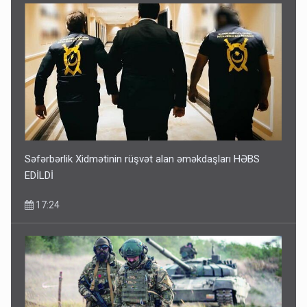
Səfərbərlik Xidmətinin rüşvət alan əməkdaşları HƏBS
EDİLDİ
17:24