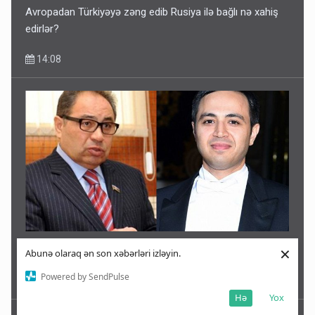
Avropadan Türkiyəyə zəng edib Rusiya ilə bağlı nə xahiş
edirlər?
14:08
×
Geri çağırılan səfir Abel Məhərrəmovun oğludur - DOSYE
Abunə olaraq ən son xəbərləri izləyin.
Powered by SendPulse
14:07
Hə
Yox