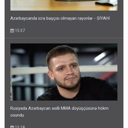
Azərbaycanda icra başçısı olmayan rayonlar - SİYAHI
15:37
Rusiyada Azərbaycan əsilli MMA döyüşçüsünə hökm
oxundu
15:18