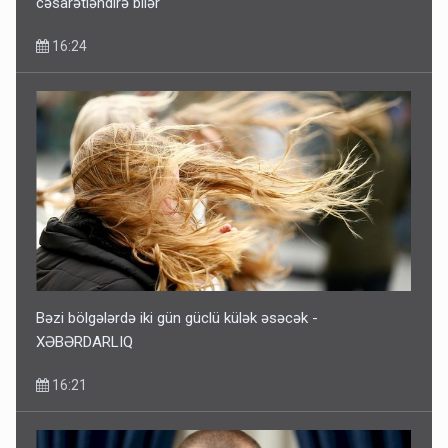
cəsarətləndirə bilər
16:24
Bəzi bölgələrdə iki gün güclü külək əsəcək -
XƏBƏRDARLIQ
16:21