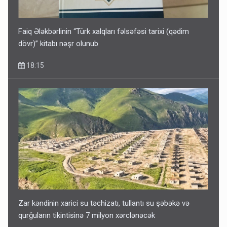
Faiq Ələkbərlinin “Türk xalqları fəlsəfəsi tarixi (qədim
dövr)” kitabı nəşr olunub
18:15
Zar kəndinin xarici su təchizatı, tullantı su şəbəkə və
qurğuların tikintisinə 7 milyon xərclənəcək