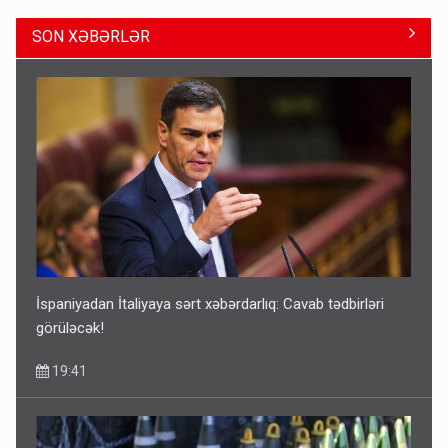
SON XƏBƏRLƏR
Geri çağırılan səfir Abel Məhərrəmovun oğludur - DOSYE
14:07
İspaniyadan İtaliyaya sərt xəbərdarlıq: Cavab tədbirləri
görüləcək!
19:41