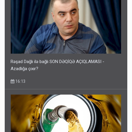
Rəşad Dağlı ilə bağlı SON DƏQİQƏ AÇIQLAMASI -
Azadlığa çıxır?
16:13