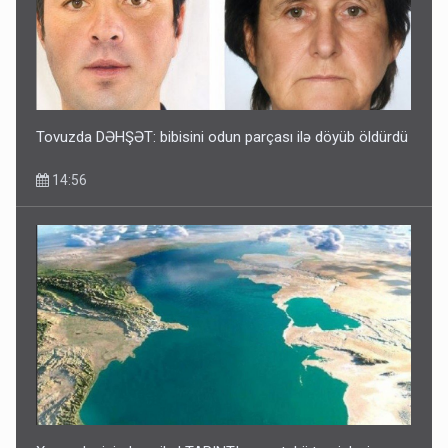
Tovuzda DƏHŞƏT: bibisini odun parçası ilə döyüb öldürdü
14:56