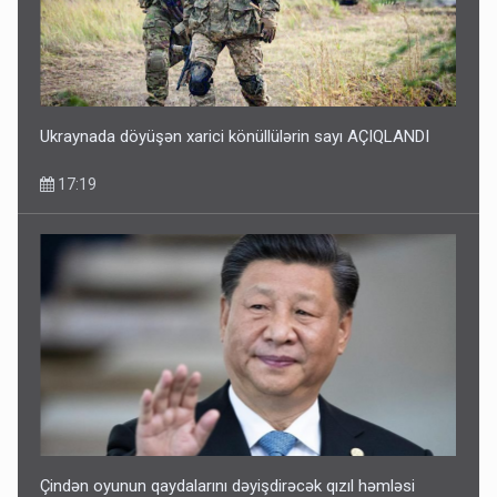
Ukraynada döyüşən xarici könüllülərin sayı AÇIQLANDI
17:19
Çindən oyunun qaydalarını dəyişdirəcək qızıl həmləsi