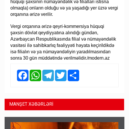
hüquqi şəxsinin nümayəndəlik və filialları istisna
olmaqla) onların olduğu və ya yaşadığı yer üzrə vergi
orqanına ərizə verilir.
Vergi orqanına ərizə qeyri-kommersiya hüquqi
şəxsin dövlət qeydiyyatına alındığı gündən,
Azərbaycan Respublikasında filial və nümayəndəlik
vasitəsi ilə sahibkarlıq fəaliyyəti həyata keçirildikdə
isə filialın və ya nümayəndəliyin yaradılmasından
sonra 30 gün müddətində verilməlidir./modern.az
Facebook
WhatsApp
Telegram
Twitter
Share
MANŞET XƏBƏRLƏRİ