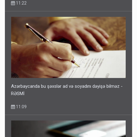
11:22
Azərbaycanda bu şəxslər ad və soyadını dəyişə bilməz -
RƏSMİ
11:09