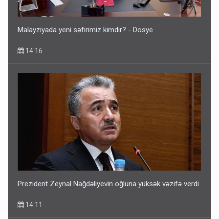
Malayziyada yeni səfirimiz kimdir? - Dosye
14:16
Prezident Zeynal Nağdəliyevin oğluna yüksək vəzifə verdi
14:11