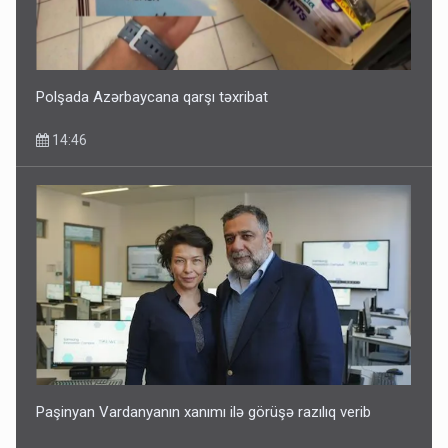
Geri çağırılan səfir Abel Məhərrəmovun oğludur - DOSYE
14:07
Polşada Azərbaycana qarşı təxribat
14:46
Media və Yayım Şurasına əlavə hüquq və vəzifələr verilib
13:24
Paşinyan Vardanyanın xanımı ilə görüşə razılıq verib