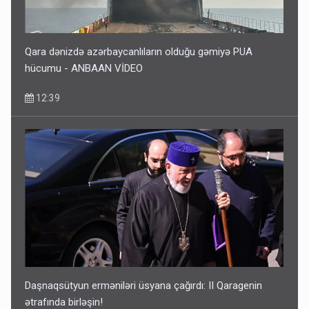
Qara dənizdə azərbaycanlıların olduğu gəmiyə PUA
hücumu - ANBAAN VİDEO
12:39
Daşnaqsütyun erməniləri üsyana çağırdı: II Qaragenin
ətrafında birləşin!