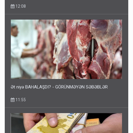
12:08
Ət niyə BAHALAŞDI? - GÖRÜNMƏYƏN SƏBƏBLƏR
11:55