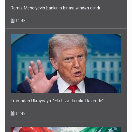
Ramiz Mehdiyevin bankının binası əlindən alındı
11:48
Trampdan Ukraynaya: "Elə bizə də raket lazımdır”
11:48