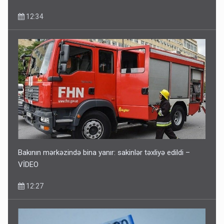
12:34
Bakının mərkəzində bina yanır: sakinlər təxliyə edildi –
VİDEO
12:27