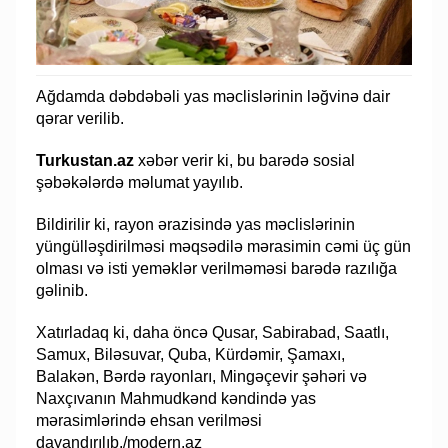
Ağdamda dəbdəbəli yas məclislərinin ləğvinə dair
qərar verilib.
Turkustan.az
xəbər verir ki, bu barədə sosial
şəbəkələrdə məlumat yayılıb.
Bildirilir ki, rayon ərazisində yas məclislərinin
yüngülləşdirilməsi məqsədilə mərasimin cəmi üç gün
olması və isti yeməklər verilməməsi barədə razılığa
gəlinib.
Xatırladaq ki, daha öncə Qusar, Sabirabad, Saatlı,
Samux, Biləsuvar, Quba, Kürdəmir, Şamaxı,
Balakən, Bərdə rayonları, Mingəçevir şəhəri və
Naxçıvanın Mahmudkənd kəndində yas
mərasimlərində ehsan verilməsi
dayandırılıb./modern.az