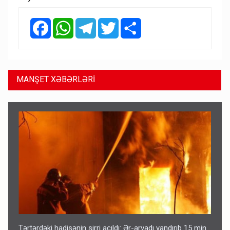
Facebook
WhatsApp
Telegram
Twitter
Share
MANŞET XƏBƏRLƏRİ
Tərtərdəki hadisənin sirri açıldı: Ər-arvadı yandırıb 15 min