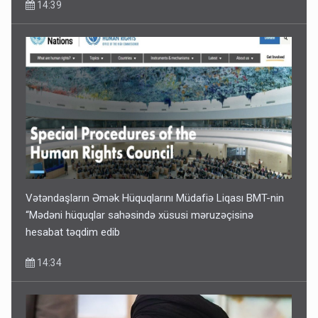
14:39
Kartdan karta istədiyiniz qədər köçürmə edə bilərsiniz -
VİDEO
11:06
Vətəndaşların Əmək Hüquqlarını Müdafiə Liqası BMT-nin
“Mədəni hüquqlar sahəsində xüsusi məruzəçisinə
hesabat təqdim edib
14:34