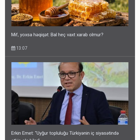
Mif, yoxsa həqiqət: Bal heç vaxt xarab olmur?
13:07
Erkin Emet: "Uyğur topluluğu Türkiyənin iç siyasətində