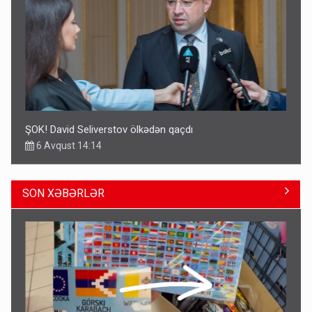
ŞOK! David Seliverstov ölkədən qaçdı
6 Avqust 14:14
SON XƏBƏRLƏR