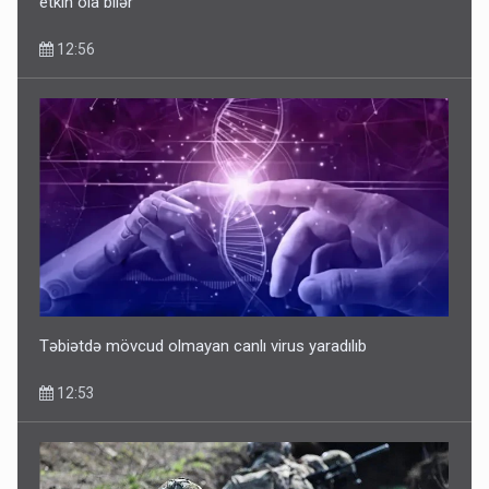
etkin ola bilər"
12:56
Təbiətdə mövcud olmayan canlı virus yaradılıb
12:53