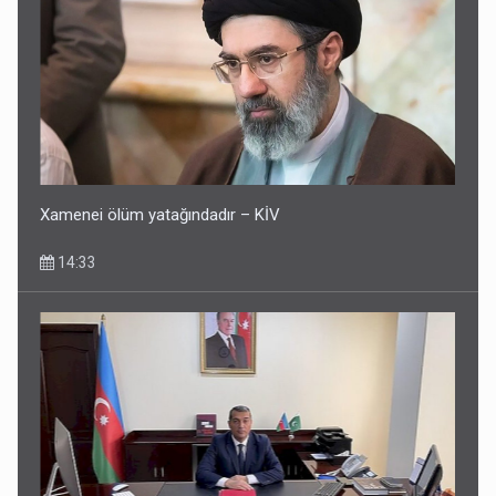
Xamenei ölüm yatağındadır – KİV
14:33