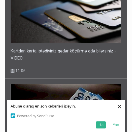
Kartdan karta istədiyiniz qədər köçürmə edə bilərsiniz -
VİDEO
11:06
×
Abunə olaraq ən son xəbərləri izləyin.
Powered by SendPulse
Hə
Yox