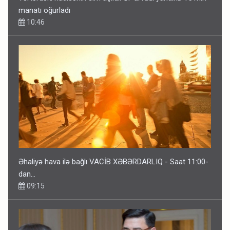
manatı oğurladı
10:46
Əhaliyə hava ilə bağlı VACİB XƏBƏRDARLIQ - Saat 11:00-
dan…
09:15