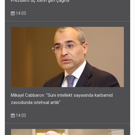
Prezident üç səfiri geri çağırdı
14:05
Mikayıl Cabbarov: "Süni intellekt sayəsində karbamid
zavodunda istehsal artıb"
14:03