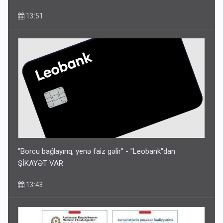
13:51
"Borcu bağlayırıq, yenə faiz gəlir" - "Leobank"dan
ŞİKAYƏT VAR
13:43