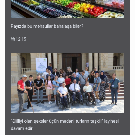
Payızda bu məhsullar bahalaşa bilər?
12:15
“Əlilliyi olan şəxslər üçün mədəni turların təşkili” layihəsi
davam edir