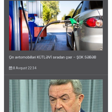
Çin avtomobilləri KÜTLƏVİ sıradan çıxır – ŞOK SƏBƏB
8 Avqust 22:34