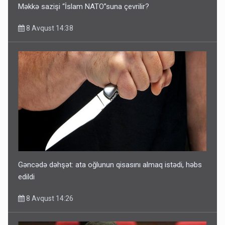
Məkkə sazişi “İslam NATO”suna çevrilir?
8 Avqust 14:38
Gəncədə dəhşət: ata oğlunun qisasını almaq istədi, həbs
edildi
8 Avqust 14:26