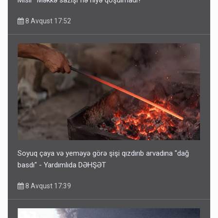
Misir “Məkkə sazişi”nə niyə qoşulmadı?
8 Avqust 17:52
Soyuq çaya və yeməyə görə şişi qızdırıb arvadına "dağ
basdı" - Yardımlıda DƏHŞƏT
8 Avqust 17:39