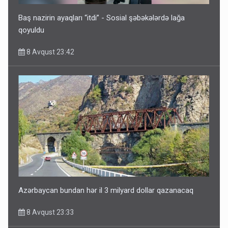
Baş nazirin ayaqları “itdi” - Sosial şəbəkələrdə lağa
qoyuldu
8 Avqust 23:42
Paşinyan Əliyevə zəng etməsindən danışdı
8 Avqust 16:18
Azərbaycan bundan hər il 3 milyard dollar qazanacaq
8 Avqust 23:33