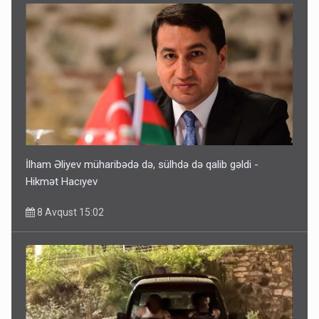
İlham Əliyev müharibədə də, sülhdə də qalib gəldi -
Hikmət Hacıyev
8 Avqust 15:02