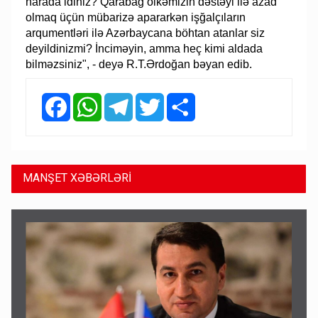
harada idiniz? Qarabağ ölkəmizin dəstəyi ilə azad
olmaq üçün mübarizə apararkən işğalçıların
arqumentləri ilə Azərbaycana böhtan atanlar siz
deyildinizmi? İnciməyin, amma heç kimi aldada
bilməzsiniz", - deyə R.T.Ərdoğan bəyan edib.
Facebook
WhatsApp
Telegram
Twitter
Share
MANŞET XƏBƏRLƏRİ