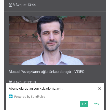
8 Avqust 13:44
Məsud Pezeşkianın oğlu türkcə danışdı - VİDEO
8 Avqust 13:30
×
Abunə olaraq ən son xəbərləri izləyin.
Powered by SendPulse
Hə
Yox