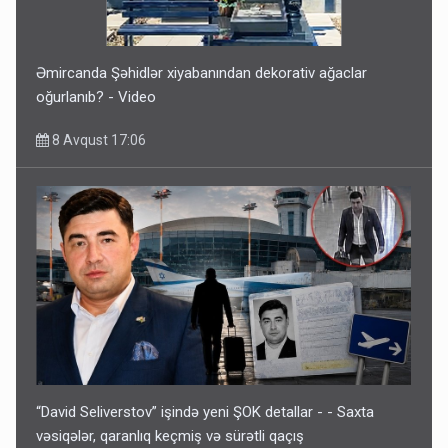
Əmircanda Şəhidlər xiyabanından dekorativ ağaclar
oğurlanıb? - Video
8 Avqust 17:06
“David Seliverstov” işində yeni ŞOK detallar - - Saxta
vəsiqələr, qaranlıq keçmiş və sürətli qaçış