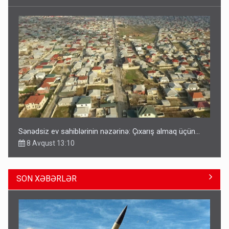
Sənədsiz ev sahiblərinin nəzərinə: Çıxarış almaq üçün...
8 Avqust 13:10
SON XƏBƏRLƏR