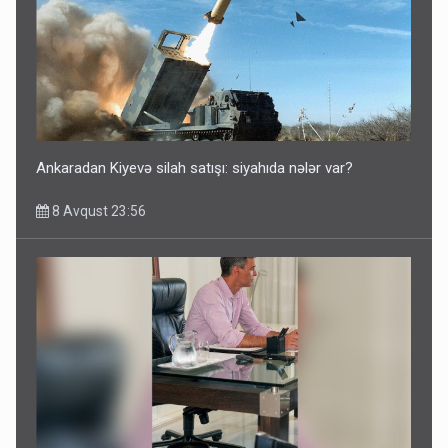
Azərbaycan bundan hər il 3 milyard dollar qazanacaq
8 Avqust 23:33
Ankaradan Kiyevə silah satışı: siyahıda nələr var?
8 Avqust 23:56
İrəvan dünyaya Azərbaycan üzərindən çıxır – Mühüm
etiraf
8 Avqust 23:19