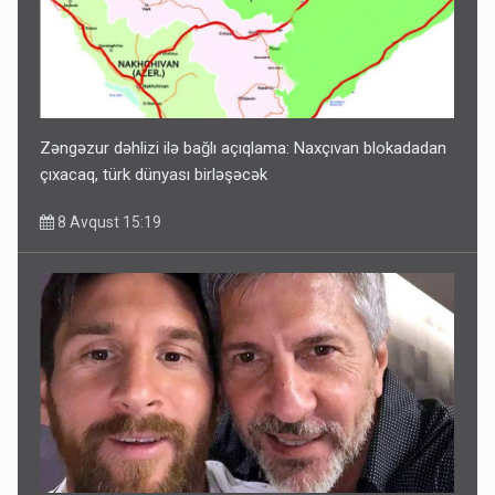
Zəngəzur dəhlizi ilə bağlı açıqlama: Naxçıvan blokadadan
çıxacaq, türk dünyası birləşəcək
8 Avqust 15:19