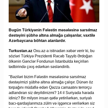
Bugün Türkiyənin Fələstin məsələsinə sarsılmaz
dəstəyini şübhə altına almağa çalışanlar, vaxtilə
Azərbaycana böhtan atanlardır.
Turkustan.az
Oxu.az-a istinadən xəbər verir ki, bu
sözləri Türkiyə Prezidenti Rəcəb Tayyib Ərdoğan
ölkənin Gənclər Fondunun İstanbulda keçirilən
tədbirində çıxış edərkən səsləndirib.
"Bəziləri bizim Fələstin məsələsinə sarsılmaz
dəstəyimizi şübhə altına almağa çalışır. Dünən öz
torpağını müdafiə edən Qəzza camaatını terrorçu
adlandıran siz deyildinizmi? 14 il Suriyada harada
idiniz? Bir milyon insan qətlə yetirilərkən, suriyalı
bacı-qardaşlarımıza zülm və işgəncə verilərkən siz