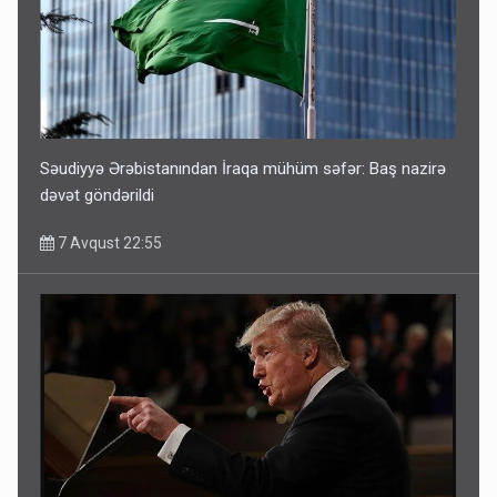
Səudiyyə Ərəbistanından İraqa mühüm səfər: Baş nazirə
dəvət göndərildi
7 Avqust 22:55