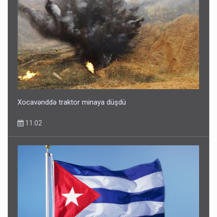
Xocavənddə traktor minaya düşdü
11:02