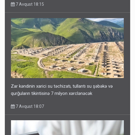
7 Avqust 18:15
Zar kəndinin xarici su təchizatı, tullantı su şəbəkə və
qurğuların tikintisinə 7 milyon xərclənəcək
7 Avqust 18:07