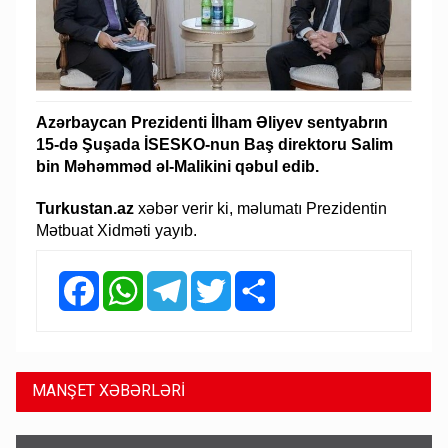
Azərbaycan Prezidenti İlham Əliyev sentyabrın
15-də Şuşada İSESKO-nun Baş direktoru Salim
bin Məhəmməd əl-Malikini qəbul edib.
Turkustan.az
xəbər verir ki, məlumatı Prezidentin
Mətbuat Xidməti yayıb.
Facebook
WhatsApp
Telegram
Twitter
Share
MANŞET XƏBƏRLƏRİ