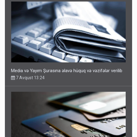
Media və Yayım Şurasına əlavə hüquq və vəzifələr verilib
7 Avqust 13:24