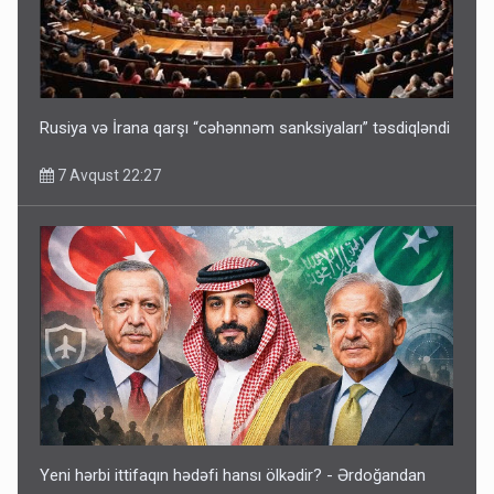
Rusiya və İrana qarşı “cəhənnəm sanksiyaları” təsdiqləndi
7 Avqust 22:27
Yeni hərbi ittifaqın hədəfi hansı ölkədir? - Ərdoğandan