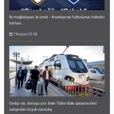
İki məğlubiyyət, iki ümid - Azərbaycan futbolunun həlledici
həftəsi...
7 Avqust 23:58
Gedişi var, dönüşü yox: Bakı-Tbilisi-Bakı qatarına bilet
satışından böyük narazılıq