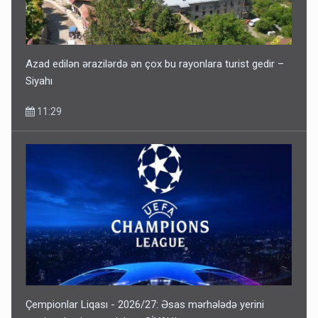
Geri çağırılan səfir Abel Məhərrəmovun oğludur - DOSYE
7 Avqust 14:07
Azad edilən ərazilərdə ən çox bu rayonlara turist gedir –
Siyahı
11:29
Çempionlar Liqası - 2026/27: Əsas mərhələdə yerini