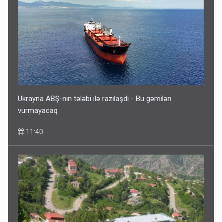
Gedişi var, dönüşü yox: Bakı-Tbilisi-Bakı qatarına bilet
satışından böyük narazılıq
7 Avqust 23:17
Ukrayna ABŞ-nin tələbi ilə razılaşdı - Bu gəmiləri
vurmayacaq
11:40