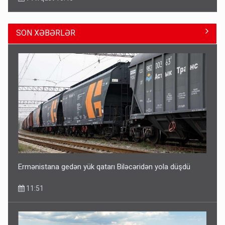
SON XƏBƏRLƏR
Azad edilən ərazilərdə ən çox bu rayonlara turist gedir –
Siyahı
11:29
Ermənistana gedən yük qatarı Biləcəridən yola düşdü
11:51