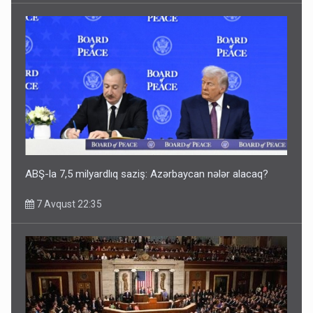
ABŞ-la 7,5 milyardlıq saziş: Azərbaycan nələr alacaq?
7 Avqust 22:35