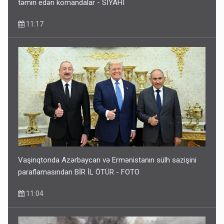
təmin edən komandalar - SİYAHI
11:17
Vaşinqtonda Azərbaycan və Ermənistanın sülh sazişini
paraflamasından BİR İL ÖTÜR - FOTO
11:04