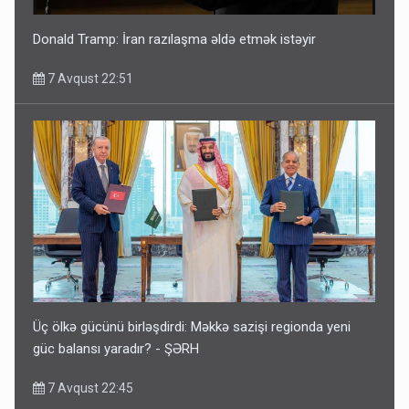
Donald Tramp: İran razılaşma əldə etmək istəyir
7 Avqust 22:51
Üç ölkə gücünü birləşdirdi: Məkkə sazişi regionda yeni
güc balansı yaradır? - ŞƏRH
7 Avqust 22:45