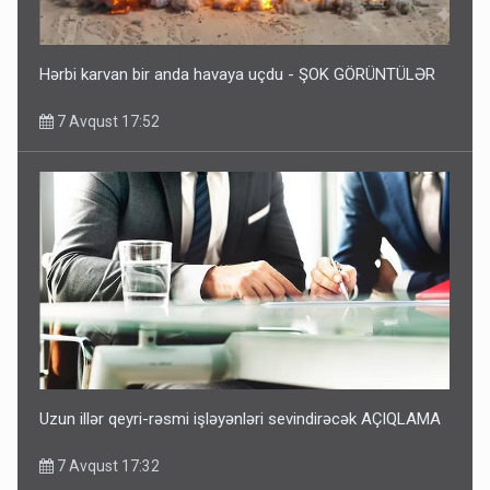
Hərbi karvan bir anda havaya uçdu - ŞOK GÖRÜNTÜLƏR
7 Avqust 17:52
Uzun illər qeyri-rəsmi işləyənləri sevindirəcək AÇIQLAMA
7 Avqust 17:32