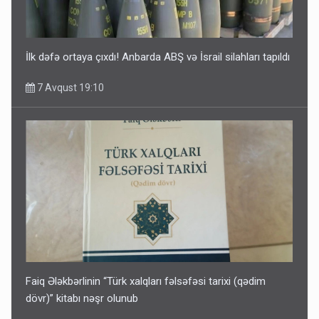
İlk dəfə ortaya çıxdı! Anbarda ABŞ və İsrail silahları tapıldı
7 Avqust 19:10
Faiq Ələkbərlinin “Türk xalqları fəlsəfəsi tarixi (qədim
dövr)” kitabı nəşr olunub