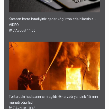
Kartdan karta istədiyiniz qədər köçürmə edə bilərsiniz -
VİDEO
7 Avqust 11:06
Tərtərdəki hadisənin sirri açıldı: Ər-arvadı yandırıb 15 min
manatı oğurladı
7 Avqust 10:46