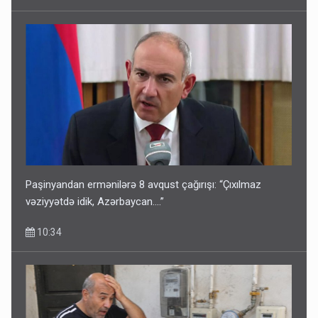
Paşinyandan ermənilərə 8 avqust çağırışı: “Çıxılmaz
vəziyyətdə idik, Azərbaycan….”
10:34