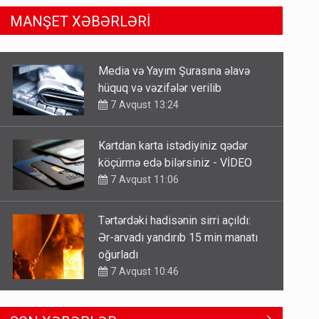
MANŞET XƏBƏRLƏRİ
Kartdan karta istədiyiniz qədər
köçürmə edə bilərsiniz - VİDEO
7 Avqust 11:06
Tərtərdəki hadisənin sirri açıldı:
Ər-arvadı yandırıb 15 min manatı
oğurladı
7 Avqust 10:46
Əhaliyə hava ilə bağlı VACİB
XƏBƏRDARLIQ - Saat 11:00-dan…
7 Avqust 09:15
Gedişi var, dönüşü yox: Bakı-