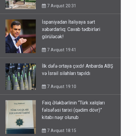
7 Avqust 20:31
İspaniyadan İtaliyaya sərt
xəbərdarlıq: Cavab tədbirləri
görüləcək!
7 Avqust 19:41
İlk dəfə ortaya çıxdı! Anbarda ABŞ
və İsrail silahları tapıldı
7 Avqust 19:10
Faiq Ələkbərlinin “Türk xalqları
fəlsəfəsi tarixi (qədim dövr)”
kitabı nəşr olunub
7 Avqust 18:15