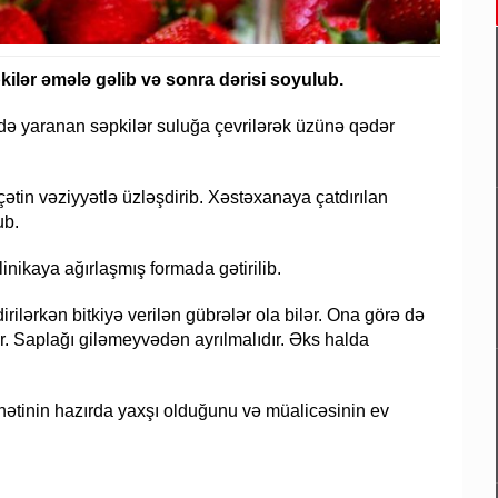
ilər əmələ gəlib və sonra dərisi soyulub.
ndə yaranan səpkilər suluğa çevrilərək üzünə qədər
çətin vəziyyətlə üzləşdirib. Xəstəxanaya çatdırılan
ub.
inikaya ağırlaşmış formada gətirilib.
ilərkən bitkiyə verilən gübrələr ola bilər. Ona görə də
. Saplağı giləmeyvədən ayrılmalıdır. Əks halda
hətinin hazırda yaxşı olduğunu və müalicəsinin ev