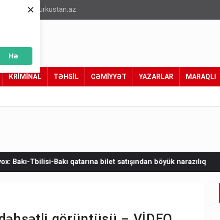
×
info@turkustan.az
Hə
KRİMİNAL
TƏHSİL
CƏMİYYƏT
YAZARLAR
MARAQLI
arına bilet satışından böyük narazılıq
Zelenskinin Serbiyaya il
 dəhşətli görüntüsü – VİDEO