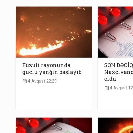
Füzuli rayonunda
SON DƏQİQ
güclü yanğın başlayıb
Naxçıvand
oldu
4 Avqust 22:29
4 Avqust 12