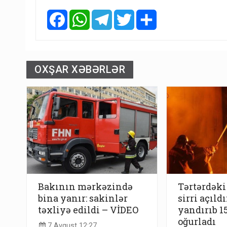
Facebook
WhatsApp
Telegram
Twitter
Share
OXŞAR XƏBƏRLƏR
Bakının mərkəzində
Tərtərdəki
bina yanır: sakinlər
sirri açıldı
təxliyə edildi – VİDEO
yandırıb 1
oğurladı
7 Avqust 12:27