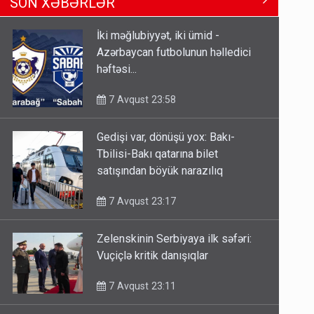
SON XƏBƏRLƏR
Tbilisi-Bakı qatarına bilet
satışından böyük narazılıq
İki məğlubiyyət, iki ümid -
7 Avqust 23:17
Azərbaycan futbolunun həlledici
həftəsi...
Geri çağırılan səfir Abel
Məhərrəmovun oğludur - DOSYE
7 Avqust 23:58
7 Avqust 14:07
Gedişi var, dönüşü yox: Bakı-
Media və Yayım Şurasına əlavə
Tbilisi-Bakı qatarına bilet
hüquq və vəzifələr verilib
satışından böyük narazılıq
7 Avqust 13:24
7 Avqust 23:17
Zelenskinin Serbiyaya ilk səfəri:
Vuçiçlə kritik danışıqlar
7 Avqust 23:11