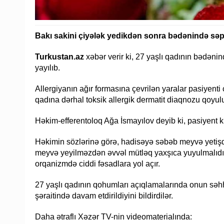
Bakı sakini çiyələk yedikdən sonra bədənində səpk
Turkustan.az
xəbər verir ki, 27 yaşlı qadının bədəni
yayılıb.
Allergiyanın ağır formasına çevrilən yaralar pasiyenti 
qadına dərhal toksik allergik dermatit diaqnozu qoyul
Həkim-efferentoloq Ağa İsmayılov deyib ki, pasiyent kl
Həkimin sözlərinə görə, hadisəyə səbəb meyvə yetişdir
meyvə yeyilməzdən əvvəl mütləq yaxşıca yuyulmalıdır
orqanizmdə ciddi fəsadlara yol açır.
27 yaşlı qadının qohumları açıqlamalarında onun səh
şəraitində davam etdirildiyini bildirdilər.
Daha ətraflı Xəzər TV-nin videomaterialında: