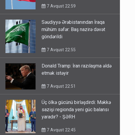
7 Avqust 22:59
Səudiyyə Ərəbistanından İraqa
mühüm səfər: Baş nazirə dəvət
göndərildi
7 Avqust 22:55
Donald Tramp: İran razılaşma əldə
etmək istəyir
7 Avqust 22:51
Üç ölkə gücünü birləşdirdi: Məkkə
sazişi regionda yeni güc balansı
yaradır? - ŞƏRH
7 Avqust 22:45