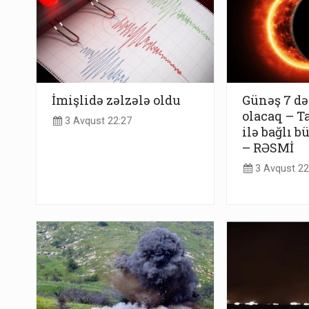
İmişlidə zəlzələ oldu
Günəş 7 də
olacaq – T
3 Avqust 22:27
ilə bağlı b
– RƏSMİ
3 Avqust 22