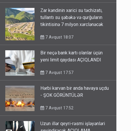
Zar kəndinin xarici su təchizatı,
tullantı su şəbəkə və qurğuların
tikintisinə 7 milyon xərclənəcək
7 Avqust 18:07
Bir neçə bank kartı olanlar üçün
yeni limit qaydası AÇIQLANDI
7 Avqust 17:57
Hərbi karvan bir anda havaya uçdu
- ŞOK GÖRÜNTÜLƏR
7 Avqust 17:52
Uzun illər qeyri-rəsmi işləyənləri
sevindirəcək AÇIQLAMA