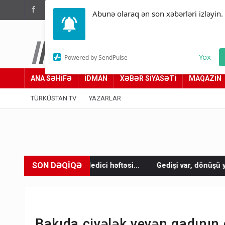
(012) 449 94 05
Abunə olaraq ən son xəbərləri izləyin.
Türküstan.az
Yox
Powered by SendPulse
Adımız yolumuzdur
ANA SƏHİFƏ
İDMAN
XƏBƏR SİYASƏTİ
MAQAZİN
TÜRKÜSTAN TV
YAZARLAR
SON DƏQİQƏ
ledici həftəsi...
Gedişi var, dönüşü yox: Bakı-Tbilisi-Bakı qat
Bakıda çiyələk yeyən qadının