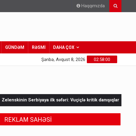
Haqqımızda
GÜNDƏM
RƏSMİ
DAHA ÇOX
Şənbə, Avqust 8, 2026
02:58:02
k səfəri: Vuçiçlə kritik danışıqlar
Mask Ukraynaya bunu etmə
REKLAM SAHƏSİ