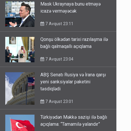
Mask Ukraynaya bunu etməyə
icazə verməyəcək
7 Avqust 23:11
Qonşu ölkədən tarixi razılaşma ilə
bağlı qalmaqallı açıqlama
7 Avqust 23:04
ABŞ Senatı Rusiya və İrana qarşı
yeni sanksiyalar paketini
təsdiqlədi
7 Avqust 23:01
Türkiyədən Məkkə sazişi ilə bağlı
açıqlama: “Tamamilə yalandır”