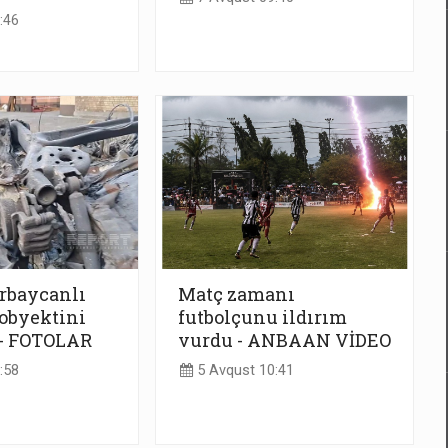
:46
rbaycanlı
Matç zamanı
obyektini
futbolçunu ildırım
 - FOTOLAR
vurdu - ANBAAN VİDEO
:58
5 Avqust 10:41