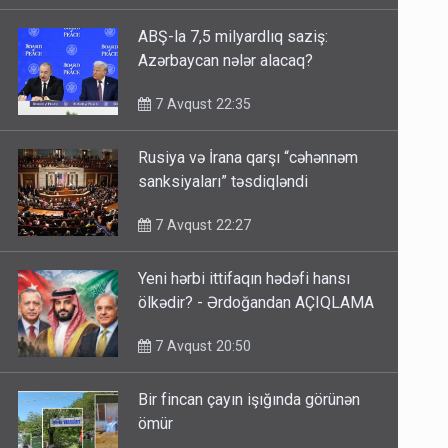
ABŞ-la 7,5 milyardlıq saziş:
Azərbaycan nələr alacaq?
7 Avqust 22:35
Rusiya və İrana qarşı “cəhənnəm
sanksiyaları” təsdiqləndi
7 Avqust 22:27
Yeni hərbi ittifaqın hədəfi hansı
ölkədir? - Ərdoğandan AÇIQLAMA
7 Avqust 20:50
Bir fincan çayın işığında görünən
ömür