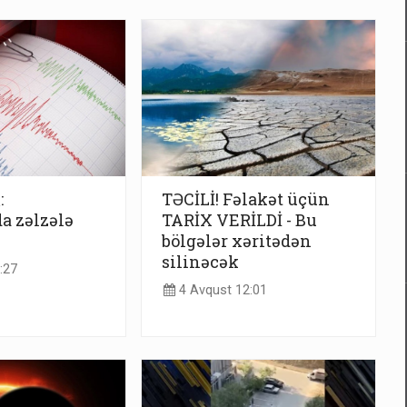
:
TƏCİLİ! Fəlakət üçün
a zəlzələ
TARİX VERİLDİ - Bu
bölgələr xəritədən
silinəcək
:27
4 Avqust 12:01