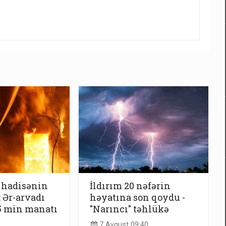
 hadisənin
İldırım 20 nəfərin
: Ər-arvadı
həyatına son qoydu -
5 min manatı
"Narıncı" təhlükə
7 Avqust 09:40