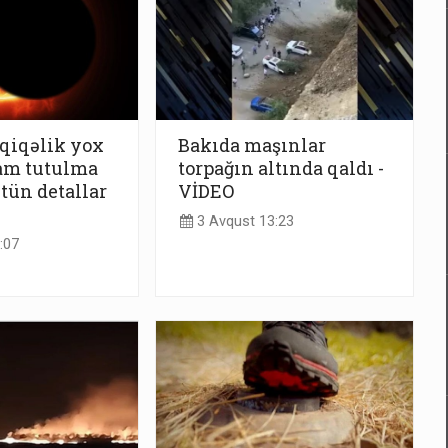
qiqəlik yox
Bakıda maşınlar
am tutulma
torpağın altında qaldı -
ütün detallar
VİDEO
3 Avqust 13:23
:07