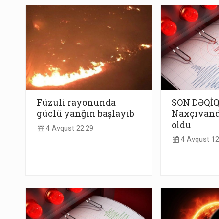
Füzuli rayonunda
SON DƏQİQ
güclü yanğın başlayıb
Naxçıvand
oldu
4 Avqust 22:29
4 Avqust 12