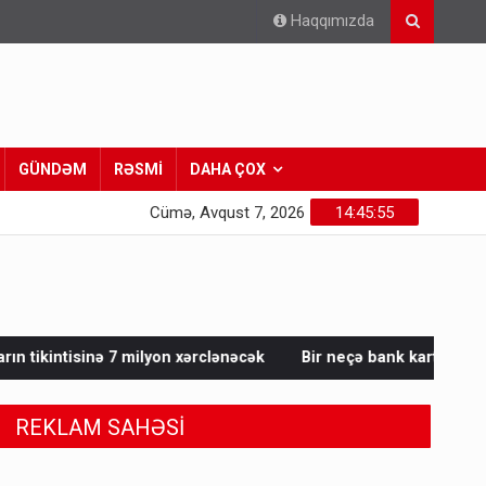
Haqqımızda
GÜNDƏM
RƏSMİ
DAHA ÇOX
Cümə, Avqust 7, 2026
14:45:57
 xərclənəcək
Bir neçə bank kartı olanlar üçün yeni limit qayd
REKLAM SAHƏSİ