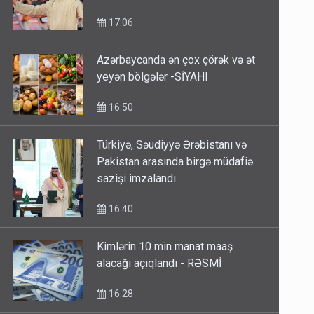
17:06
Azərbaycanda ən çox çörək və ət
yeyən bölgələr -SİYAHI
16:50
Türkiyə, Səudiyyə Ərəbistanı və
Pakistan arasında birgə müdafiə
sazişi imzalandı
16:40
Kimlərin 10 min manat maaş
alacağı açıqlandı - RƏSMİ
16:28