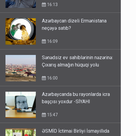
16:13
Azərbaycan dizeli Ermənistana
neçəyə satıb?
16:09
Sənədsiz ev sahiblərinin nəzərinə:
Çıxarış almağın hüquqi yolu
16:00
Azərbaycanda bu rayonlarda icra
başçısı yoxdur -SİYAHI
15:47
ƏSMİD İctimai Birliyi İsmayıllıda