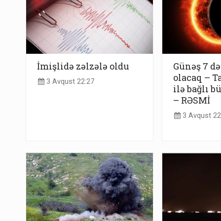
İmişlidə zəlzələ oldu
Günəş 7 də
olacaq – T
3 Avqust 22:27
ilə bağlı b
– RƏSMİ
3 Avqust 22