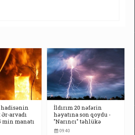
 hadisənin
İldırım 20 nəfərin
: Ər-arvadı
həyatına son qoydu -
5 min manatı
"Narıncı" təhlükə
09:40