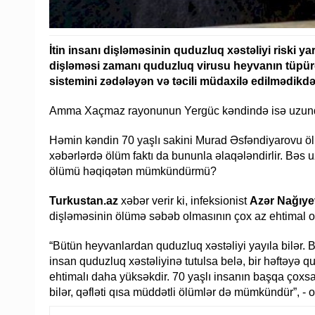
İtin insanı dişləməsinin quduzluq xəstəliyi riski yar
dişləməsi zamanı quduzluq virusu heyvanın tüpürcə
sistemini zədələyən və təcili müdaxilə edilmədikdə 
Amma Xaçmaz rayonunun Yergüc kəndində isə uzunqu
Həmin kəndin 70 yaşlı sakini Murad Əsfəndiyarovu öl
xəbərlərdə ölüm faktı da bununla əlaqələndirlir. Bəs 
ölümü həqiqətən mümkündürmü?
Turkustan.az
xəbər verir ki, infeksionist
Azər Nağıye
dişləməsinin ölümə səbəb olmasının çox az ehtimal ol
“Bütün heyvanlardan quduzluq xəstəliyi yayıla bilər. 
insan quduzluq xəstəliyinə tutulsa belə, bir həftə
ehtimalı daha yüksəkdir. 70 yaşlı insanın başqa çoxsay
bilər, qəfləti qısa müddətli ölümlər də mümkündür”, - o