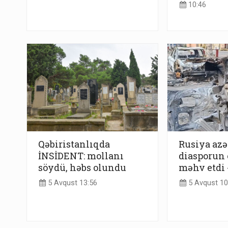
10:46
Qəbiristanlıqda
Rusiya azə
İNSİDENT: mollanı
diasporun 
söydü, həbs olundu
məhv etdi
5 Avqust 13:56
5 Avqust 10