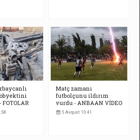
rbaycanlı
Matç zamanı
obyektini
futbolçunu ildırım
 - FOTOLAR
vurdu - ANBAAN VİDEO
:58
5 Avqust 10:41