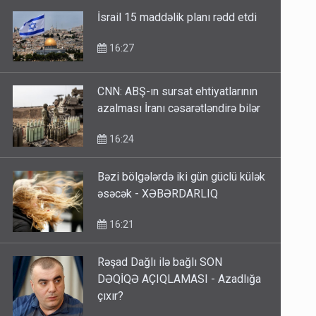
İsrail 15 maddəlik planı rədd etdi
16:27
CNN: ABŞ-ın sursat ehtiyatlarının
azalması İranı cəsarətləndirə bilər
16:24
Bəzi bölgələrdə iki gün güclü külək
əsəcək - XƏBƏRDARLIQ
16:21
Rəşad Dağlı ilə bağlı SON
DƏQİQƏ AÇIQLAMASI - Azadlığa
çıxır?