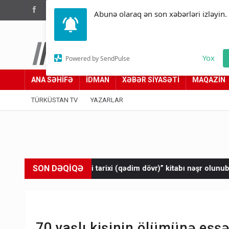
(012) 449 94 05
Abunə olaraq ən son xəbərləri izləyin.
Türküstan.az
Yox
Powered by SendPulse
Adımız yolumuzdur
ANA SƏHİFƏ
İDMAN
XƏBƏR SİYASƏTİ
MAQAZİN
TÜRKÜSTAN TV
YAZARLAR
SON DƏQİQƏ
əsi tarixi (qədim dövr)” kitabı nəşr olunub
Zar kəndinin xarici 
70 yaşlı kişinin ölümünə eşş