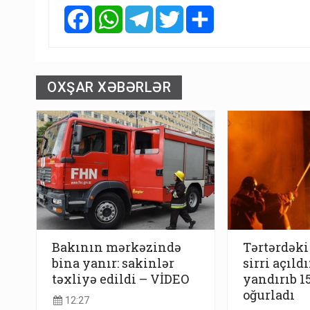
Facebook
WhatsApp
Telegram
Twitter
Share
OXŞAR XƏBƏRLƏR
Bakının mərkəzində
Tərtərdəki
bina yanır: sakinlər
sirri açıldı
təxliyə edildi – VİDEO
yandırıb 1
oğurladı
12:27