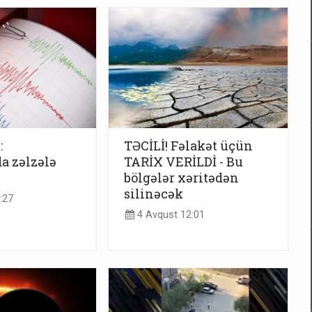
:
TƏCİLİ! Fəlakət üçün
a zəlzələ
TARİX VERİLDİ - Bu
bölgələr xəritədən
silinəcək
:27
4 Avqust 12:01