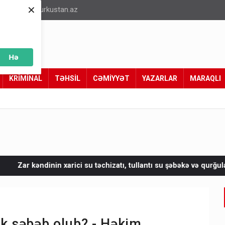
×
info@turkustan.az
Hə
KRİMİNAL
TƏHSİL
CƏMİYYƏT
YAZARLAR
MARAQLI
su təchizatı, tullantı su şəbəkə və qurğuların tikintisinə 7 milyon
ək səbəb olub? - Həkim