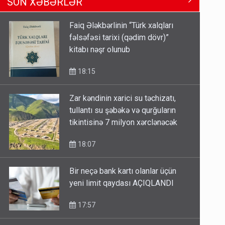
SON XƏBƏRLƏR
Məhərrəmovun oğludur - DOSYE
14:07
Faiq Ələkbərlinin “Türk xalqları
fəlsəfəsi tarixi (qədim dövr)”
Media və Yayım Şurasına əlavə
kitabı nəşr olunub
hüquq və vəzifələr verilib
13:24
18:15
Zar kəndinin xarici su təchizatı,
Kartdan karta istədiyiniz qədər
tullantı su şəbəkə və qurğuların
köçürmə edə bilərsiniz - VİDEO
tikintisinə 7 milyon xərclənəcək
11:06
18:07
Bir neçə bank kartı olanlar üçün
yeni limit qaydası AÇIQLANDI
17:57