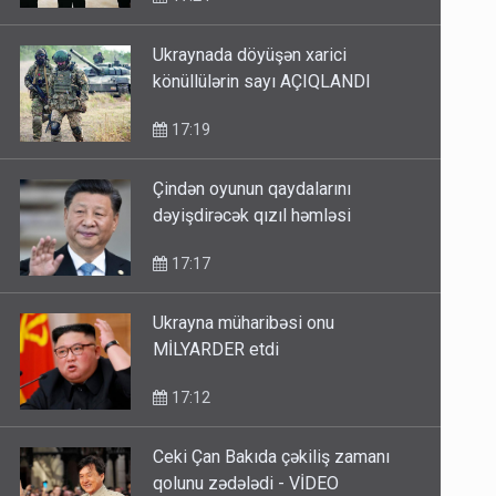
Ukraynada döyüşən xarici
könüllülərin sayı AÇIQLANDI
17:19
Çindən oyunun qaydalarını
dəyişdirəcək qızıl həmləsi
17:17
Ukrayna müharibəsi onu
MİLYARDER etdi
17:12
Ceki Çan Bakıda çəkiliş zamanı
qolunu zədələdi - VİDEO