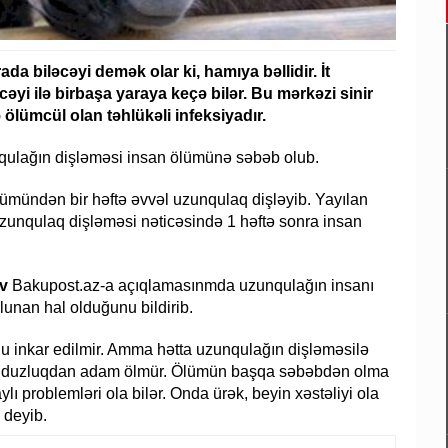
ada biləcəyi demək olar ki, hamıya bəllidir. İt
yi ilə birbaşa yaraya keçə bilər. Bu mərkəzi sinir
ölümcül olan təhlükəli infeksiyadır.
lağın dişləməsi insan ölümünə səbəb olub.
ümündən bir həftə əvvəl uzunqulaq dişləyib. Yayılan
uzunqulaq dişləməsi nəticəsində 1 həftə sonra insan
v
Bakupost.az-a açıqlamasınmda uzunqulağın insanı
unan hal olduğunu bildirib.
Bu inkar edilmir. Amma hətta uzunqulağın dişləməsilə
yə quduzluqdan adam ölmür. Ölümün başqa səbəbdən olma
lı problemləri ola bilər. Onda ürək, beyin xəstəliyi ola
 deyib.