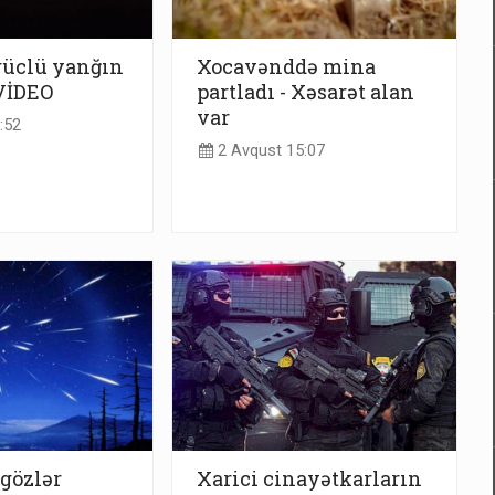
üclü yanğın
Xocavənddə mina
 VİDEO
partladı - Xəsarət alan
var
:52
2 Avqust 15:07
 gözlər
Xarici cinayətkarların