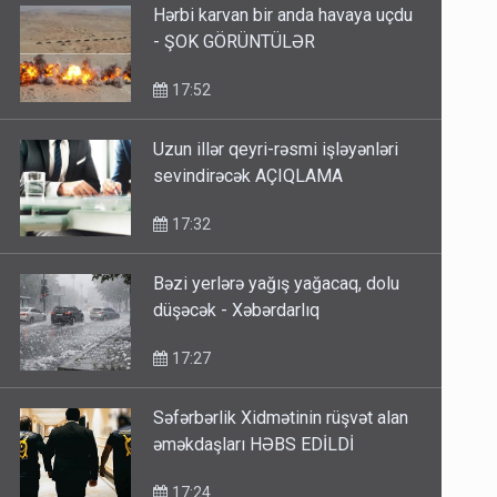
Hərbi karvan bir anda havaya uçdu
- ŞOK GÖRÜNTÜLƏR
17:52
Uzun illər qeyri-rəsmi işləyənləri
sevindirəcək AÇIQLAMA
17:32
Bəzi yerlərə yağış yağacaq, dolu
düşəcək - Xəbərdarlıq
17:27
Səfərbərlik Xidmətinin rüşvət alan
əməkdaşları HƏBS EDİLDİ
17:24