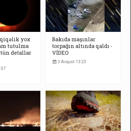
qiqəlik yox
Bakıda maşınlar
am tutulma
torpağın altında qaldı -
ütün detallar
VİDEO
3 Avqust 13:23
:07