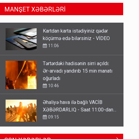
MANŞET XƏBƏRLƏRİ
Tərtərdəki hadisənin sirri açıldı:
Ər-arvadı yandırıb 15 min manatı
oğurladı
10:46
Əhaliyə hava ilə bağlı VACİB
XƏBƏRDARLIQ - Saat 11:00-dan…
09:15
ŞOK! David Seliverstov ölkədən
qaçdı
6 Avqust 14:14
Geri çağırılan səfir Abel