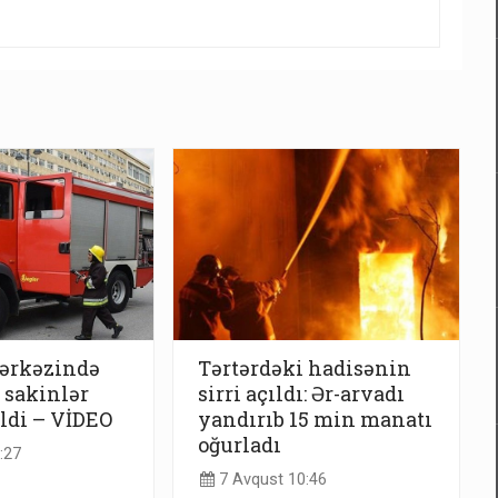
ərkəzində
Tərtərdəki hadisənin
 sakinlər
sirri açıldı: Ər-arvadı
ildi – VİDEO
yandırıb 15 min manatı
oğurladı
:27
7 Avqust 10:46