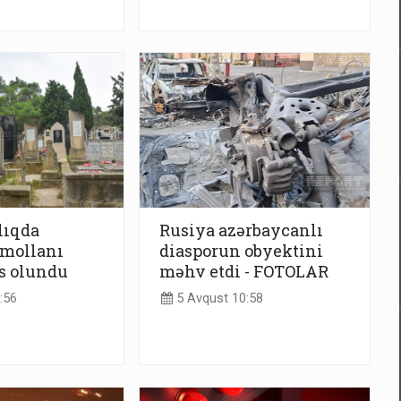
lıqda
Rusiya azərbaycanlı
 mollanı
diasporun obyektini
s olundu
məhv etdi - FOTOLAR
:56
5 Avqust 10:58