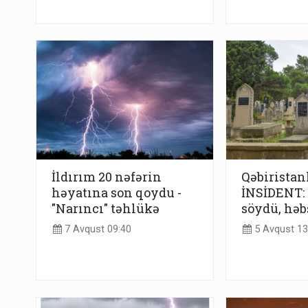
İldırım 20 nəfərin
Qəbiristan
həyatına son qoydu -
İNSİDENT:
"Narıncı" təhlükə
söydü, həb
7 Avqust 09:40
5 Avqust 13