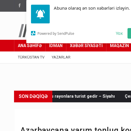
(012) 449 94 05
Abunə olaraq ən son xəbərləri izləyin.
Türküstan.az
Yox
Powered by SendPulse
Adımız yolumuzdur
ANA SƏHİFƏ
İDMAN
XƏBƏR SİYASƏTİ
MAQAZİN
TÜRKÜSTAN TV
YAZARLAR
SON DƏQİQƏ
x bu rayonlara turist gedir – Siyahı
Çempionlar Liqası - 2026
Azərbaycana yarım tonluq k