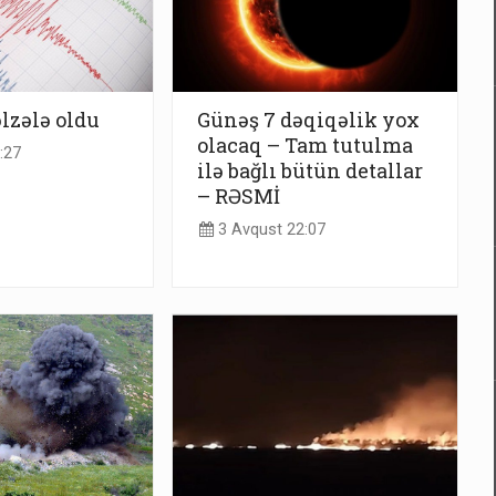
əlzələ oldu
Günəş 7 dəqiqəlik yox
olacaq – Tam tutulma
:27
ilə bağlı bütün detallar
– RƏSMİ
3 Avqust 22:07