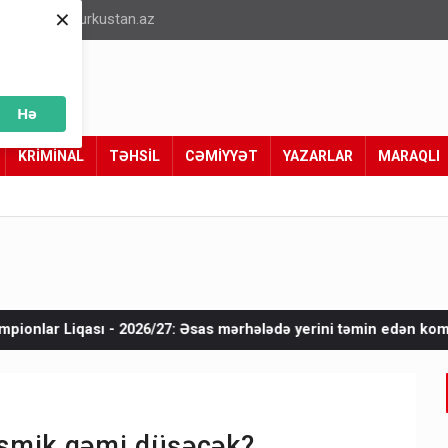
×
info@turkustan.az
Hə
KRİMİNAL
TƏHSİL
CƏMİYYƏT
YAZARLAR
MARAQLI
/27: Əsas mərhələdə yerini təmin edən komandalar - SİYAHI
osmik gəmi düşəcək?