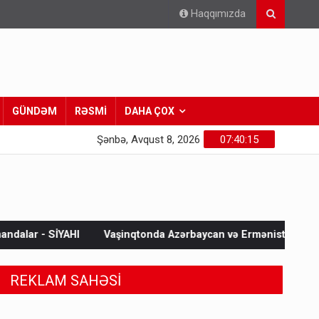
Haqqımızda
GÜNDƏM
RƏSMİ
DAHA ÇOX
Şənbə, Avqust 8, 2026
07:40:17
Vaşinqtonda Azərbaycan və Ermənistanın sülh sazişini paraflam
REKLAM SAHƏSİ