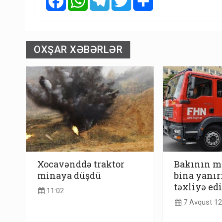
OXŞAR XƏBƏRLƏR
Xocavənddə traktor
Bakının m
minaya düşdü
bina yanır:
təxliyə ed
11:02
7 Avqust 12