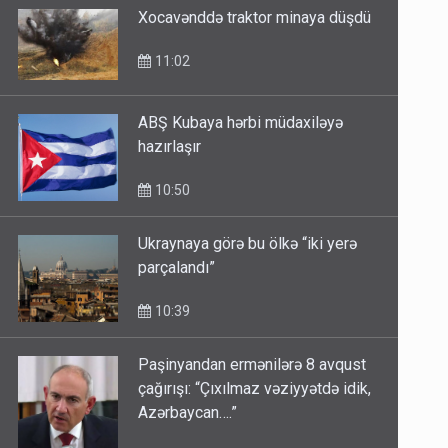
Xocavənddə traktor minaya düşdü
11:02
ABŞ Kubaya hərbi müdaxiləyə
hazırlaşır
10:50
Ukraynaya görə bu ölkə “iki yerə
parçalandı”
10:39
Paşinyandan ermənilərə 8 avqust
çağırışı: “Çıxılmaz vəziyyətdə idik,
Azərbaycan….”