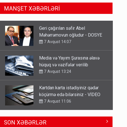
MANŞET XƏBƏRLƏRİ
Media və Yayım Şurasına əlavə
hüquq və vəzifələr verilib
7 Avqust 13:24
Kartdan karta istədiyiniz qədər
köçürmə edə bilərsiniz - VİDEO
7 Avqust 11:06
Tərtərdəki hadisənin sirri açıldı:
Ər-arvadı yandırıb 15 min manatı
oğurladı
7 Avqust 10:46
Azad edilən ərazilərdə ən çox bu