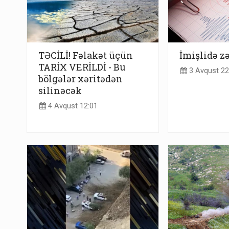
TƏCİLİ! Fəlakət üçün
İmişlidə z
TARİX VERİLDİ - Bu
3 Avqust 22
bölgələr xəritədən
silinəcək
4 Avqust 12:01