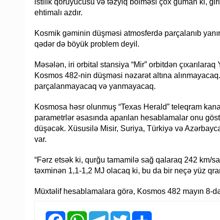
istilik qoruyucusu və təzyiq bölməsi çox güman ki, g
ehtimalı azdır.
Kosmik gəminin düşməsi atmosferdə parçalanıb yanır
qədər də böyük problem deyil.
Məsələn, iri orbital stansiya “Mir” orbitdən çıxarılara
Kosmos 482-nin düşməsi nəzarət altına alınmayacaq. X
parçalanmayacaq və yanmayacaq.
Kosmosa həsr olunmuş “Texas Herald” teleqram kanalını
parametrlər əsasında aparılan hesablamalar onu göstər
düşəcək. Xüsusilə Misir, Suriya, Türkiyə və Azərbay
var.
“Fərz etsək ki, qurğu tamamilə sağ qalaraq 242 km/saat
təxminən 1,1-1,2 MJ olacaq ki, bu da bir neçə yüz qram
Müxtəlif hesablamalara görə, Kosmos 482 mayın 8-də
Facebook
WhatsApp
Telegram
Twitter
Share