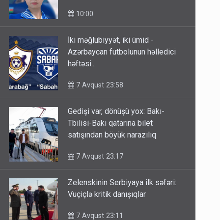
Əliyevanın doğum günüdür
10:00
İki məğlubiyyət, iki ümid -
Azərbaycan futbolunun həlledici
həftəsi...
7 Avqust 23:58
Gedişi var, dönüşü yox: Bakı-
Tbilisi-Bakı qatarına bilet
satışından böyük narazılıq
7 Avqust 23:17
Zelenskinin Serbiyaya ilk səfəri:
Vuçiçlə kritik danışıqlar