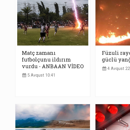
Matç zamanı
Füzuli ra
futbolçunu ildırım
güclü yanğ
vurdu - ANBAAN VİDEO
4 Avqust 22
5 Avqust 10:41