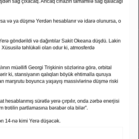
irişdən sağ çıxacaq. Ancaq cihazın tamamilə sağ qalacağı
sa və ya düşmə Yerdən hesablanır və idarə olunursa, o
q Yerə göndərildi və dağıntılar Sakit Okeana düşdü. Lakin
üsusilə təhlükəli olan odur ki, atmosferdə
n müəllifi Georgi Trişkinin sözlərinə görə, orbital
ir ki, stansiyanın qalıqları böyük ehtimalla quruya
can marşrutu boyunca yaşayış massivlərinə düşmə riski
 hesablanmış sürətlə yerə çırpılır, onda zərbə enerjisi
 trotilin partlamasına bərabər ola bilər”.
n 14-nə kimi Yerə düşəcək.