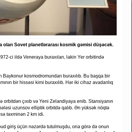
a olan Sovet planetlərarası kosmik gəmisi düşəcək.
1972-ci ildə Veneraya buraxılan, lakin Yer orbitində
dən Baykonur kosmodromundan buraxılıb. Bu başqa bir
mının bir hissəsi kimi buraxılıb. Hər iki cihaz avadanlıq
də orbitdən çıxıb və Yeni Zelandiyaya enib. Stansiyanın
hələsi uzunsov elliptik orbitdə qalıb. Ən yüksək nöqtə
sə təxminən 2 km idi.
d giriş üçün nəzərdə tutulmuşdu, ona görə də onun