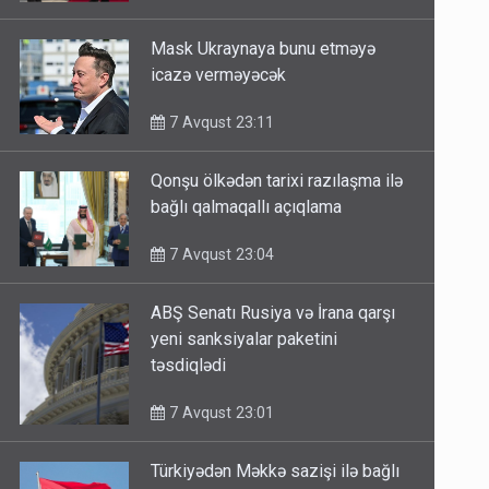
7 Avqust 23:11
Mask Ukraynaya bunu etməyə
icazə verməyəcək
7 Avqust 23:11
Qonşu ölkədən tarixi razılaşma ilə
bağlı qalmaqallı açıqlama
7 Avqust 23:04
ABŞ Senatı Rusiya və İrana qarşı
yeni sanksiyalar paketini
təsdiqlədi
7 Avqust 23:01