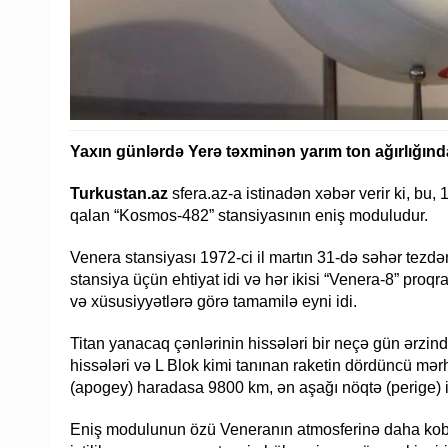
Yaxın günlərdə Yerə təxminən yarım ton ağırlığınd
Turkustan.az
sfera.az-a istinadən xəbər verir ki, bu, 
qalan “Kosmos-482” stansiyasının eniş moduludur.
Venera stansiyası 1972-ci il martın 31-də səhər tez
stansiya üçün ehtiyat idi və hər ikisi “Venera-8” proqra
və xüsusiyyətlərə görə tamamilə eyni idi.
Titan yanacaq çənlərinin hissələri bir neçə gün ərzin
hissələri və L Blok kimi tanınan raketin dördüncü mər
(apogey) haradasa 9800 km, ən aşağı nöqtə (perige) i
Eniş modulunun özü Veneranın atmosferinə daha kobu