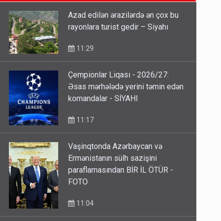
SON XƏBƏRLƏR
rayonlara turist gedir – Siyahı
11:29
Azad edilən ərazilərdə ən çox bu
rayonlara turist gedir – Siyahı
Gedişi var, dönüşü yox: Bakı-
Tbilisi-Bakı qatarına bilet
11:29
satışından böyük narazılıq
7 Avqust 23:17
Çempionlar Liqası - 2026/27:
Əsas mərhələdə yerini təmin edən
Geri çağırılan səfir Abel
komandalar - SİYAHI
Məhərrəmovun oğludur - DOSYE
11:17
7 Avqust 14:07
Vaşinqtonda Azərbaycan və
Ermənistanın sülh sazişini
paraflamasından BİR İL ÖTÜR -
FOTO
11:04