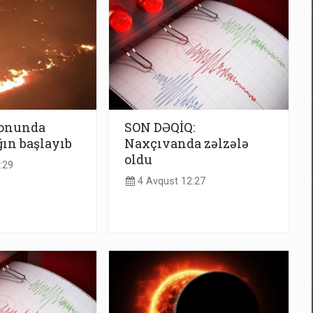
yonunda
SON DƏQİQ:
ın başlayıb
Naxçıvanda zəlzələ
oldu
:29
4 Avqust 12:27