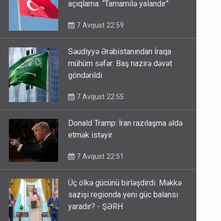
Türkiyədən Məkkə sazişi ilə bağlı
açıqlama: “Tamamilə yalandır”
7 Avqust 22:59
Səudiyyə Ərəbistanından İraqa
mühüm səfər: Baş nazirə dəvət
göndərildi
7 Avqust 22:55
Donald Tramp: İran razılaşma əldə
etmək istəyir
7 Avqust 22:51
Üç ölkə gücünü birləşdirdi: Məkkə
sazişi regionda yeni güc balansı
yaradır? - ŞƏRH