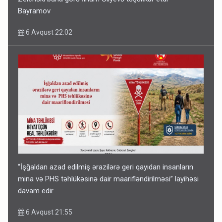
Bayramov
6 Avqust 22:02
“İşğaldan azad edilmiş ərazilərə geri qayıdan insanların
mina və PHS təhlükəsinə dair maarifləndirilməsi” layihəsi
davam edir
6 Avqust 21:55