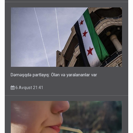
Dəməşqdə partlayış: Ölən və yaralananlar var
6 Avqust 21:41