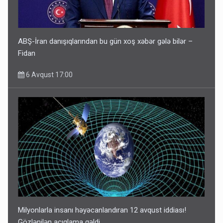
ABŞ-İran danışıqlarından bu gün xoş xəbər gələ bilər –
Fidan
6 Avqust 17:00
Milyonlarla insanı həyəcanlandıran 12 avqust iddiası!
Gözlənilən açıqlama gəldi