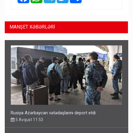
MANŞET XƏBƏRLƏRİ
Rusiya Azərbaycan vətədaşlarını deport etdi
5 Avqust 11:53