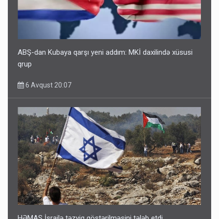
ABŞ-dan Kubaya qarşı yeni addım: MKİ daxilində xüsusi
qrup
6 Avqust 20:07
HƏMAS İsrailə təzyiq göstərilməsini tələb etdi