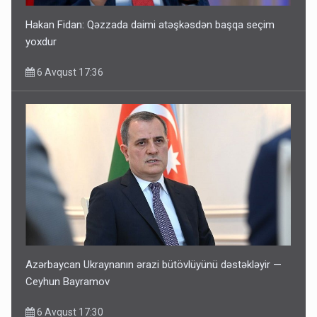
Hakan Fidan: Qəzzada daimi atəşkəsdən başqa seçim
yoxdur
6 Avqust 17:36
Azərbaycan Ukraynanın ərazi bütövlüyünü dəstəkləyir —
Ceyhun Bayramov
6 Avqust 17:30