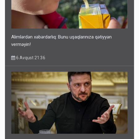
Alimlərdən xəbərdarlıq: Bunu uşaqlarınıza qətiyyən
verməyin!
6 Avqust 21:36