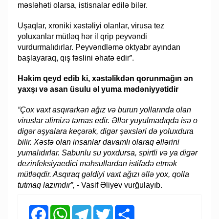
məsləhəti olarsa, istisnalar edilə bilər.
Uşaqlar, xroniki xəstəliyi olanlar, virusa tez
yoluxanlar mütləq hər il qrip peyvəndi
vurdurmalıdırlar. Peyvəndləmə oktyabr ayından
başlayaraq, qış fəslini əhatə edir”.
Həkim qeyd edib ki, xəstəlikdən qorunmağın ən
yaxşı və asan üsulu əl yuma mədəniyyətidir
“Çox vaxt asqırarkən ağız və burun yollarında olan
viruslar əlimizə təmas edir. Əllər yuyulmadıqda isə o
digər əşyalara keçərək, digər şəxsləri də yoluxdura
bilir. Xəstə olan insanlar davamlı olaraq əllərini
yumalıdırlar. Sabunlu su yoxdursa, spirtli və ya digər
dezinfeksiyaedici məhsullardan istifadə etmək
mütləqdir. Asqıraq gəldiyi vaxt ağızı əllə yox, qolla
tutmaq lazımdır”,
- Vasif Əliyev vurğulayıb.
Facebook
WhatsApp
Telegram
Twitter
Share