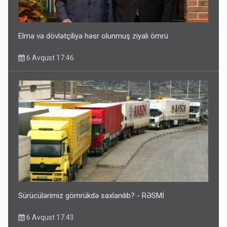
Elmə və dövlətçiliyə həsr olunmuş ziyalı ömrü
6 Avqust 17:46
Sürücülərimiz gömrükdə saxlanılıb? - RƏSMİ
6 Avqust 17:43