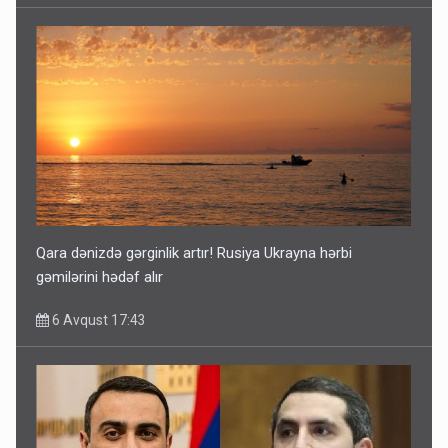
Qara dənizdə gərginlik artır! Rusiya Ukrayna hərbi
gəmilərini hədəf alır
6 Avqust 17:43