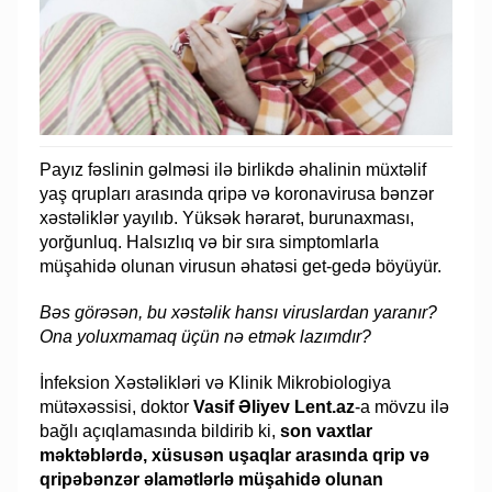
Payız fəslinin gəlməsi ilə birlikdə əhalinin müxtəlif
yaş qrupları arasında qripə və koronavirusa bənzər
xəstəliklər yayılıb. Yüksək hərarət, burunaxması,
yorğunluq. Halsızlıq və bir sıra simptomlarla
müşahidə olunan virusun əhatəsi get-gedə böyüyür.
Bəs görəsən, bu xəstəlik hansı viruslardan yaranır?
Ona yoluxmamaq üçün nə etmək lazımdır?
İnfeksion Xəstəlikləri və Klinik Mikrobiologiya
mütəxəssisi, doktor
Vasif Əliyev Lent.az
-a mövzu ilə
bağlı açıqlamasında bildirib ki,
son vaxtlar
məktəblərdə, xüsusən uşaqlar arasında qrip və
qripəbənzər əlamətlərlə müşahidə olunan