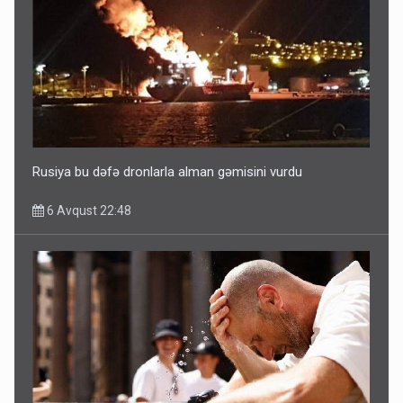
Ərdoğana sui-qəsd planının iştirakçısı detalları açıqladı
5 Avqust 16:56
Rusiya bu dəfə dronlarla alman gəmisini vurdu
6 Avqust 22:48