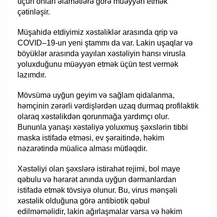
üçün onları əlamətlərə görə müəyyən etmək
çətinləşir.
Müşahidə etdiyimiz xəstəliklər arasında qrip və
COVID–19-un yeni ştammı da var. Lakin uşaqlar və
böyüklər arasında yayılan xəstəliyin hansı virusla
yoluxduğunu müəyyən etmək üçün test vermək
lazımdır.
Mövsümə uyğun geyim və sağlam qidalanma,
həmçinin zərərli vərdişlərdən uzaq durmaq profilaktik
olaraq xəstəlikdən qorunmağa yardımçı olur.
Bununla yanaşı xəstəliyə yoluxmuş şəxslərin tibbi
maska istifadə etməsi, ev şəraitində, həkim
nəzarətində müalicə alması mütləqdir.
Xəstəliyi olan şəxslərə istirahət rejimi, bol maye
qəbulu və hərarət anında uyğun dərmanlardan
istifadə etmək tövsiyə olunur. Bu, virus mənşəli
xəstəlik olduğuna görə antibiotik qəbul
edilməməlidir, lakin ağırlaşmalar varsa və həkim