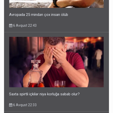
Avropada 25 mindən çox insan ölüb
6 Avqust 22:43
Saxta spirtli içkilər niyə korluğa səbəb olur?
6 Avqust 22:33