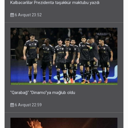
Kəlbəcərlilər Prezidentə təşəkkür məktubu yazdı
6 Avqust 23:52
Bu ölkələrə şəxsiyyət vəsiqəsi ilə gedə biləcəksiniz -
SİYAHI
6 Avqust 10:53
"Qarabağ" "Dinamo"ya məğlub oldu
6 Avqust 22:59