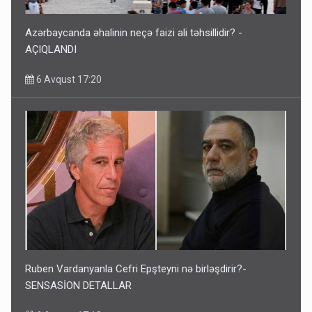
Azərbaycanda əhalinin neçə faizi ali təhsillidir? -
AÇIQLANDI
6 Avqust 17:20
Ruben Vardanyanla Cefri Epşteyni nə birləşdirir?-
SENSASİON DETALLAR