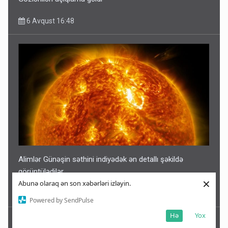
6 Avqust 16:48
Alimlər Günəşin səthini indiyədək ən detallı şəkildə
görüntülədilər
×
Abunə olaraq ən son xəbərləri izləyin.
6 Avqust 16:37
Powered by SendPulse
Hə
Yox