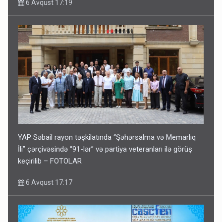
6 Avqust 17:19
YAP Səbail rayon təşkilatında “Şəhərsalma və Memarlıq
İli” çərçivəsində “91-lər” və partiya veteranları ilə görüş
keçirilib – FOTOLAR
6 Avqust 17:17