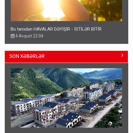
Bu tarixdən HAVALAR DƏYİŞİR - İSTİLƏR BİTİR
4 Avqust 22:04
SON XƏBƏRLƏR
ŞOK! David Seliverstov ölkədən qaçdı
6 Avqust 14:14