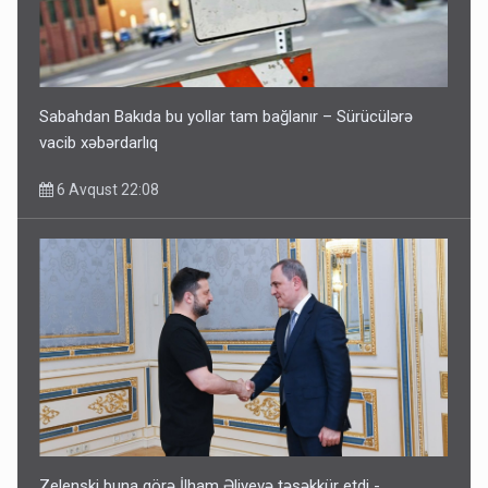
Sabahdan Bakıda bu yollar tam bağlanır – Sürücülərə
vacib xəbərdarlıq
6 Avqust 22:08
Zelenski buna görə İlham Əliyevə təşəkkür etdi -