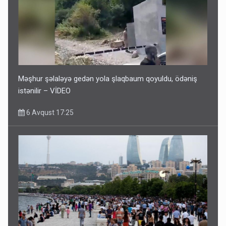
Məşhur şəlaləyə gedən yola şlaqbaum qoyuldu, ödəniş
istənilir – VİDEO
6 Avqust 17:25