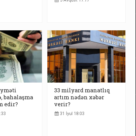
5 Avqust 17:17
iyməti
33 milyard manatlıq
ə, bahalaşma
artım nədən xəbər
 edir?
verir?
:33
31 İyul 18:03