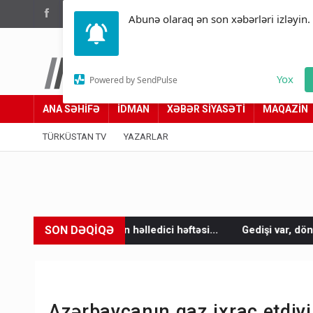
(012) 449 94 05
Abunə olaraq ən son xəbərləri izləyin.
Türküstan.az
Yox
Powered by SendPulse
Adımız yolumuzdur
ANA SƏHİFƏ
İDMAN
XƏBƏR SİYASƏTİ
MAQAZİN
TÜRKÜSTAN TV
YAZARLAR
SON DƏQİQƏ
n həlledici həftəsi...
Gedişi var, dönüşü yox: Bakı-Tbilisi-Bak
Azərbaycanın qaz ixrac etdiyi