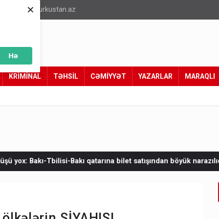
×
info@turkustan.az
Hə
KRİMİNAL
TƏHSİL
CƏMİYYƏT
YAZARLAR
MARAQLI
ı qatarına bilet satışından böyük narazılıq
Zelenskinin Serbiya
 ölkələrin SİYAHISI