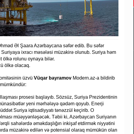
Əhməd Əl Şaara Azərbaycana səfər edib. Bu səfər
n Suriyaya ixracı məsələsi müzakirə olunub. Suriya həm
t ölkə rolunu oynaya bilər.
cü ölkə olacaq.
 komitəsinin üzvü
Vüqar bayramov
Modern.az-a bildirib
aq mümkündür:
laşması prosesi başlayıb. Sözsüz, Suriya Prezidentinin
a münasibətlər yeni mərhələyə qədəm qoyub. Enerji
ddət Suriya iqtisadiyyatı tənəzzül keçirib. O
lması müəyyənləşəcək. Təbii ki, Azərbaycan Suriyanın
ərqli sahələrdə əməkdaşlığın inkişaf etdirmək niyyətini
zırda müzakirə edilən və potensial olaraq mümükün olan