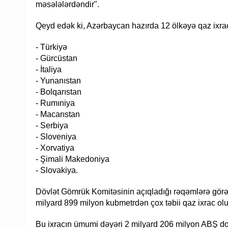
məsələlərdəndir".
Qeyd edək ki, Azərbaycan hazırda 12 ölkəyə qaz ixrac
- Türkiyə
- Gürcüstan
- İtaliya
- Yunanıstan
- Bolqarıstan
- Rumıniya
- Macarıstan
- Serbiya
- Sloveniya
- Xorvatiya
- Şimali Makedoniya
- Slovakiya.
Dövlət Gömrük Komitəsinin açıqladığı rəqəmlərə görə
milyard 899 milyon kubmetrdən çox təbii qaz ixrac ol
Bu ixracın ümumi dəyəri 2 milyard 206 milyon ABŞ doll