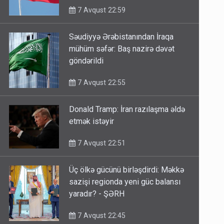
7 Avqust 22:59
Səudiyyə Ərəbistanından İraqa
mühüm səfər: Baş nazirə dəvət
göndərildi
7 Avqust 22:55
Donald Tramp: İran razılaşma əldə
etmək istəyir
7 Avqust 22:51
Üç ölkə gücünü birləşdirdi: Məkkə
sazişi regionda yeni güc balansı
yaradır? - ŞƏRH
7 Avqust 22:45