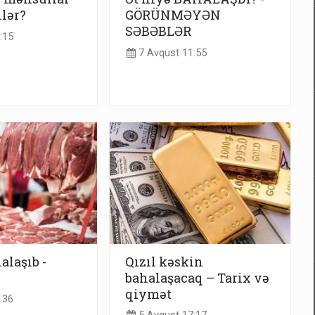
ilər?
GÖRÜNMƏYƏN
SƏBƏBLƏR
:15
7 Avqust 11:55
alaşıb -
Qızıl kəskin
bahalaşacaq – Tarix və
qiymət
:36