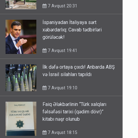
7 Avqust 20:31
İspaniyadan İtaliyaya sərt
xəbərdarlıq: Cavab tədbirləri
görüləcək!
7 Avqust 19:41
İlk dəfə ortaya çıxdı! Anbarda ABŞ
və İsrail silahları tapıldı
7 Avqust 19:10
Faiq Ələkbərlinin “Türk xalqları
fəlsəfəsi tarixi (qədim dövr)”
kitabı nəşr olunub
7 Avqust 18:15