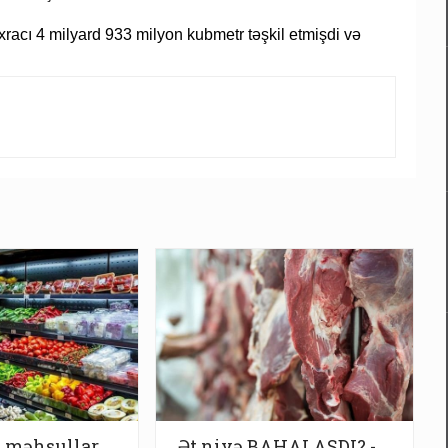
xracı 4 milyard 933 milyon kubmetr təşkil etmişdi və
u məhsullar
Ət niyə BAHALAŞDI? -