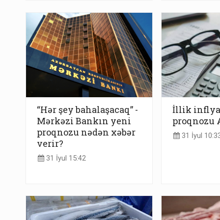
“Hər şey bahalaşacaq” -
İllik infly
Mərkəzi Bankın yeni
proqnozu 
proqnozu nədən xəbər
31 İyul 10:3
verir?
31 İyul 15:42