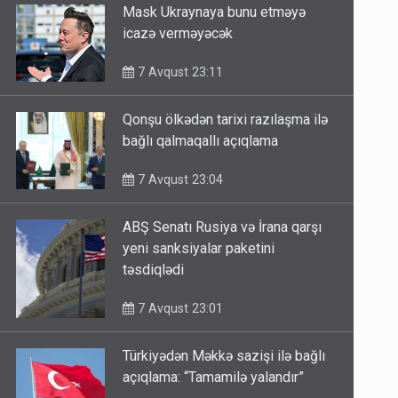
Mask Ukraynaya bunu etməyə
icazə verməyəcək
7 Avqust 23:11
Qonşu ölkədən tarixi razılaşma ilə
bağlı qalmaqallı açıqlama
7 Avqust 23:04
ABŞ Senatı Rusiya və İrana qarşı
yeni sanksiyalar paketini
təsdiqlədi
7 Avqust 23:01
Türkiyədən Məkkə sazişi ilə bağlı
açıqlama: “Tamamilə yalandır”