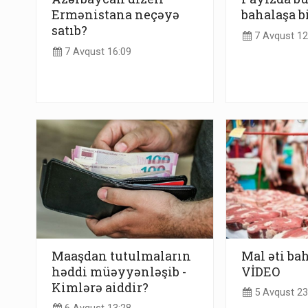
Ermənistana neçəyə
bahalaşa b
satıb?
7 Avqust 12
7 Avqust 16:09
Maaşdan tutulmaların
Mal əti bah
həddi müəyyənləşib -
VİDEO
Kimlərə aiddir?
5 Avqust 23