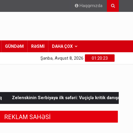
Haqqımızda
GÜNDƏM
RƏSMİ
DAHA ÇOX
Şənbə, Avqust 8, 2026
01:20:25
ya ilk səfəri: Vuçiçlə kritik danışıqlar
Mask Ukraynaya bunu 
REKLAM SAHƏSİ