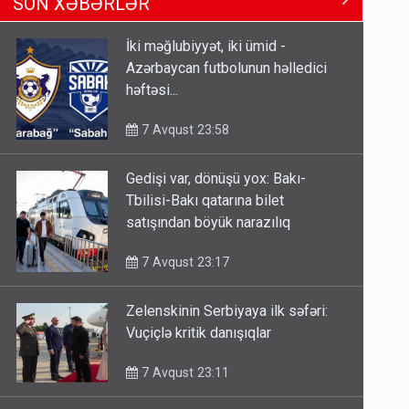
SON XƏBƏRLƏR
Tbilisi-Bakı qatarına bilet
satışından böyük narazılıq
İki məğlubiyyət, iki ümid -
7 Avqust 23:17
Azərbaycan futbolunun həlledici
həftəsi...
Geri çağırılan səfir Abel
Məhərrəmovun oğludur - DOSYE
7 Avqust 23:58
7 Avqust 14:07
Gedişi var, dönüşü yox: Bakı-
Media və Yayım Şurasına əlavə
Tbilisi-Bakı qatarına bilet
hüquq və vəzifələr verilib
satışından böyük narazılıq
7 Avqust 13:24
7 Avqust 23:17
Zelenskinin Serbiyaya ilk səfəri:
Vuçiçlə kritik danışıqlar
7 Avqust 23:11