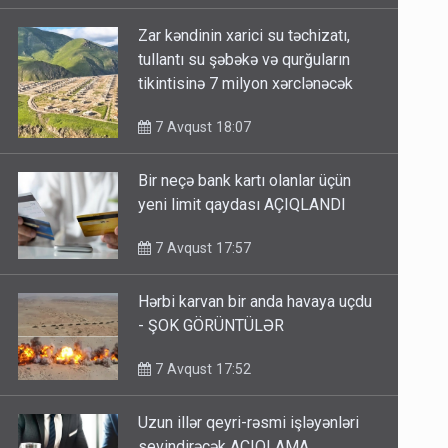
Zar kəndinin xarici su təchizatı,
tullantı su şəbəkə və qurğuların
tikintisinə 7 milyon xərclənəcək
7 Avqust 18:07
Bir neçə bank kartı olanlar üçün
yeni limit qaydası AÇIQLANDI
7 Avqust 17:57
Hərbi karvan bir anda havaya uçdu
- ŞOK GÖRÜNTÜLƏR
7 Avqust 17:52
Uzun illər qeyri-rəsmi işləyənləri
sevindirəcək AÇIQLAMA