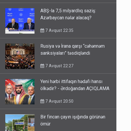
ABŞ-la 7,5 milyardlıq saziş:
Azərbaycan nələr alacaq?
7 Avqust 22:35
Rusiya və İrana qarşı “cəhənnəm
sanksiyaları” təsdiqləndi
7 Avqust 22:27
Yeni hərbi ittifaqın hədəfi hansı
ölkədir? - Ərdoğandan AÇIQLAMA
7 Avqust 20:50
Bir fincan çayın işığında görünən
ömür