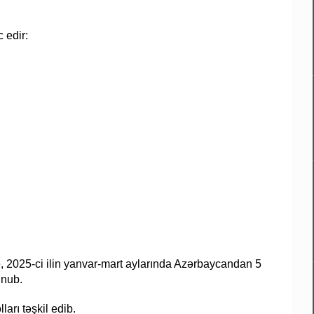
 edir:
, 2025-ci ilin yanvar-mart aylarında Azərbaycandan 5
unub.
arı təşkil edib.