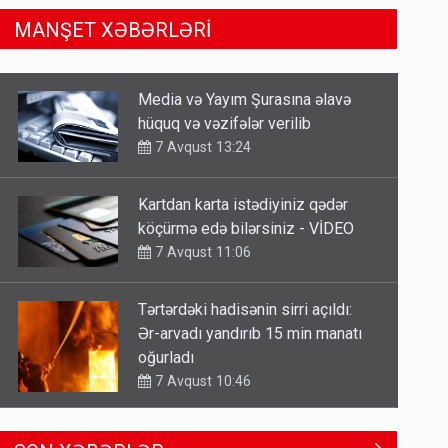
MANŞET XƏBƏRLƏRİ
Kartdan karta istədiyiniz qədər
köçürmə edə bilərsiniz - VİDEO
7 Avqust 11:06
Tərtərdəki hadisənin sirri açıldı:
Ər-arvadı yandırıb 15 min manatı
oğurladı
7 Avqust 10:46
Əhaliyə hava ilə bağlı VACİB
XƏBƏRDARLIQ - Saat 11:00-dan…
7 Avqust 09:15
Gedişi var, dönüşü yox: Bakı-