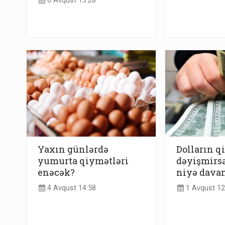
6 Avqust 13:28
Yaxın günlərdə
Dolların q
yumurta qiymətləri
dəyişmirs
enəcək?
niyə davam
4 Avqust 14:58
1 Avqust 12