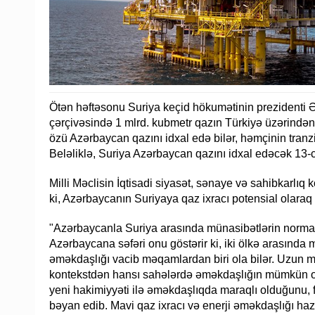
Ötən həftəsonu Suriya keçid hökumətinin prezidenti 
çərçivəsində 1 mlrd. kubmetr qazın Türkiyə üzərində
özü Azərbaycan qazını idxal edə bilər, həmçinin tranzi
Beləliklə, Suriya Azərbaycan qazını idxal edəcək 13-
Milli Məclisin İqtisadi siyasət, sənaye və sahibkarlıq
ki, Azərbaycanın Suriyaya qaz ixracı potensial olar
"Azərbaycanla Suriya arasında münasibətlərin normal
Azərbaycana səfəri onu göstərir ki, iki ölkə arasınd
əməkdaşlığı vacib məqamlardan biri ola bilər. Uzun mü
kontekstdən hansı sahələrdə əməkdaşlığın mümkün o
yeni hakimiyyəti ilə əməkdaşlıqda maraqlı olduğunu, f
bəyan edib. Mavi qaz ixracı və enerji əməkdaşlığı ha