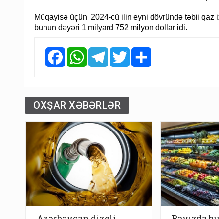
Müqayisə üçün, 2024-cü ilin eyni dövründə təbii qaz i
bunun dəyəri 1 milyard 752 milyon dollar idi.
Facebook
WhatsApp
Telegram
Twitter
Share
OXŞAR XƏBƏRLƏR
Azərbaycan dizeli
Payızda b