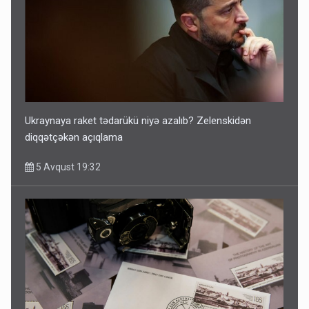
Ukraynaya raket tədarükü niyə azalıb? Zelenskidən
diqqətçəkən açıqlama
5 Avqust 19:32