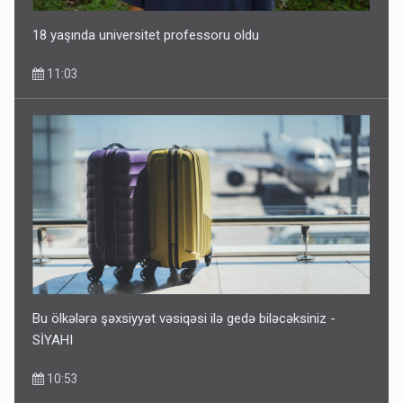
18 yaşında universitet professoru oldu
11:03
Rusiya Azərbaycan vətədaşlarını deport etdi
5 Avqust 11:53
Bu ölkələrə şəxsiyyət vəsiqəsi ilə gedə biləcəksiniz -
SİYAHI
10:53