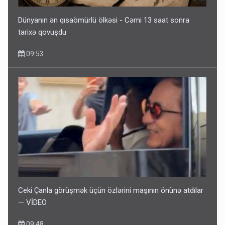
Dünyanın ən qısaömürlü ölkəsi - Cəmi 13 saat sonra
tarixə qovuşdu
09:53
Ceki Çanla görüşmək üçün özlərini maşının önünə atdılar
— VİDEO
09:48