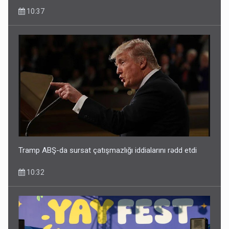
10:37
Tramp ABŞ-da sursat çatışmazlığı iddialarını rədd etdi
10:32