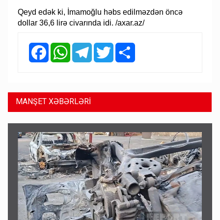
Qeyd edək ki, İmamoğlu həbs edilməzdən öncə
dollar 36,6 lirə civarında idi. /axar.az/
Facebook
WhatsApp
Telegram
Twitter
Share
MANŞET XƏBƏRLƏRİ