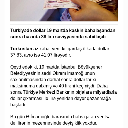
Türkiyədə dollar 19 martda kəskin bahalaşandan
sonra hazırda 38 lirə səviyyəsində sabitləşib.
Turkustan.az
xəbər verir ki, qardaş ölkədə dollar
37,83, avro isə 41,07 lirəyədir.
Qeyd edək ki, 19 martda İstanbul Böyükşəhər
Bələdiyyəsinin sədri Əkrəm İmamoğlunun
saxlanılmasından dərhal sonra dollar tarixi
maksimuma qalxmış və 40 lirəni keçmişdi. Daha
sonra Türkiyə Mərkəzi Bankının birjalara milyardlarla
dollar çıxarması ilə lirə yenidən dəyər qazanmağa
başladı.
Bu gün Ə.İmamoğlu barəsində həbs qərarı verilsə
də, lirənin məzənnəsində dəyişiklik yoxdur.