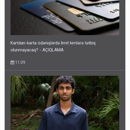
Bu ölkələrə şəxsiyyət vəsiqəsi ilə gedə biləcəksiniz -
SİYAHI
10:53
Kartdan-karta ödənişlərdə limit kimlərə tətbiq
olunmayacaq? - AÇIQLAMA
11:09
Ərdoğana sui-qəsd planının iştirakçısı detalları açıqladı
5 Avqust 16:56