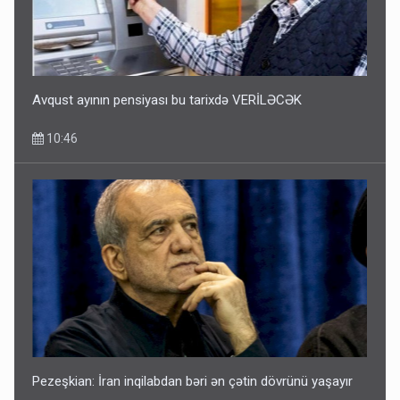
Avqust ayının pensiyası bu tarixdə VERİLƏCƏK
10:46
Pezeşkian: İran inqilabdan bəri ən çətin dövrünü yaşayır