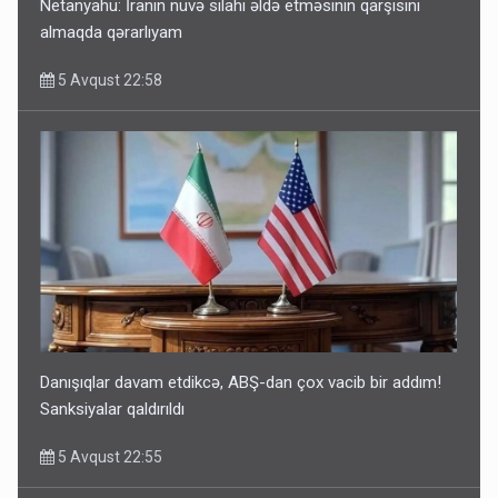
Netanyahu: İranın nüvə silahı əldə etməsinin qarşısını
almaqda qərarlıyam
5 Avqust 22:58
Danışıqlar davam etdikcə, ABŞ-dan çox vacib bir addım!
Sanksiyalar qaldırıldı
5 Avqust 22:55