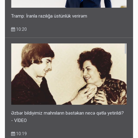
Tramp: İranla razılığa üstünlük verirəm
10:20
Əzbər bildiyimiz mahnıların bəstəkarı necə qətlə yetirildi?
- VİDEO
10:19