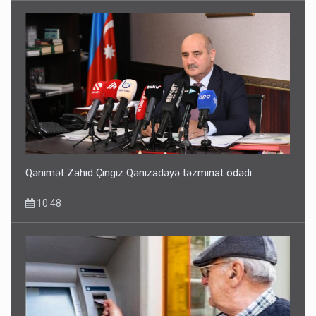
Qənimət Zahid Çingiz Qənizadəyə təzminat ödədi
10:48