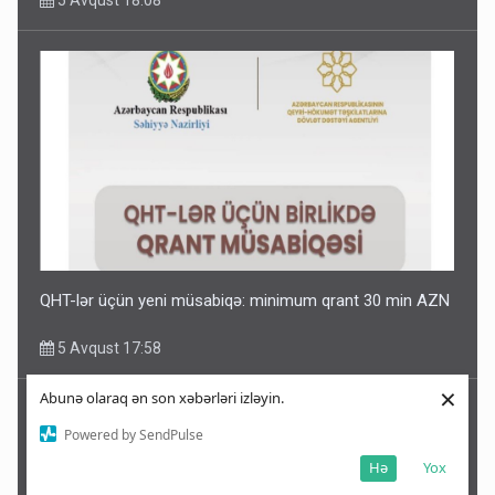
5 Avqust 18:08
QHT-lər üçün yeni müsabiqə: minimum qrant 30 min AZN
5 Avqust 17:58
×
Abunə olaraq ən son xəbərləri izləyin.
Powered by SendPulse
Hə
Yox