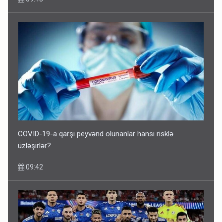
COVID-19-a qarşı peyvənd olunanlar hansı risklə
üzləşirlər?
09:42