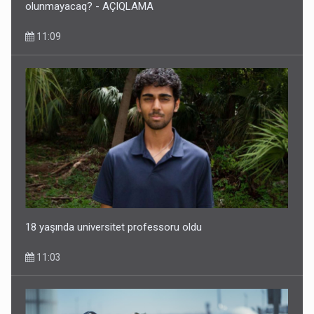
olunmayacaq? - AÇIQLAMA
11:09
Ceyhun Bayramov: “Ermənistan konstitusiyasından
Azərbaycana qarşı ərazi iddiaları çıxarılmalıdır”
4 Avqust 14:05
18 yaşında universitet professoru oldu
11:03