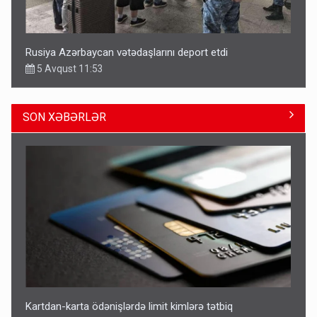
Rusiya azərbaycanlı diasporun obyektini məhv etdi -
FOTOLAR
5 Avqust 10:58
SON XƏBƏRLƏR
Bu tarixdən HAVALAR DƏYİŞİR - İSTİLƏR BİTİR
4 Avqust 22:04
Kartdan-karta ödənişlərdə limit kimlərə tətbiq