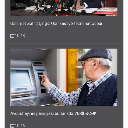
Qənimət Zahid Çingiz Qənizadəyə təzminat ödədi
10:48
Avqust ayının pensiyası bu tarixdə VERİLƏCƏK
10:46