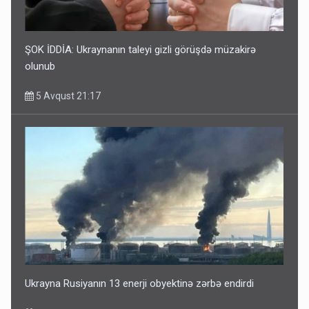
ŞOK İDDİA: Ukraynanın taleyi gizli görüşdə müzakirə
olunub
5 Avqust 21:17
Ukrayna Rusiyanın 13 enerji obyektinə zərbə endirdi