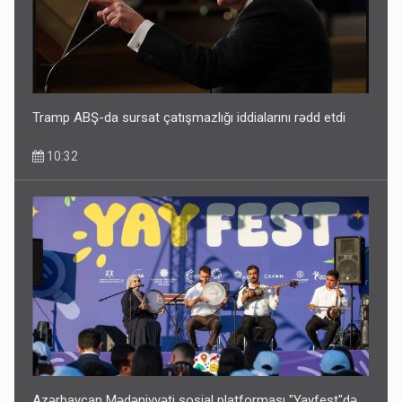
Tramp ABŞ-da sursat çatışmazlığı iddialarını rədd etdi
10:32
Azərbaycan Mədəniyyəti sosial platforması "Yayfest"də