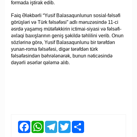
formada iştirak edib.
Faiq Ələkbərli “Yusif Balasaqunlunun sosial-fəlsəfi
görüşləri və Türk fəlsəfəsi” adlı məruzəsində 11-ci
əsrdə yaşamış mütəfəkkirin ictimai-siyasi və fəlsəfi-
əxlaqi baxışlarının geniş şəkildə təhlilini verib. Onun
sözlərinə görə, Yusif Balasaqunlunu bir tərəfdən
yunan-roma fəlsəfəsi, digər tərəfdən türk
fəlsəfəsindən bəhrələnərək, bunun nəticəsində
dəyərli əsərlər qələmə alıb.
Facebook
WhatsApp
Telegram
Twitter
Share