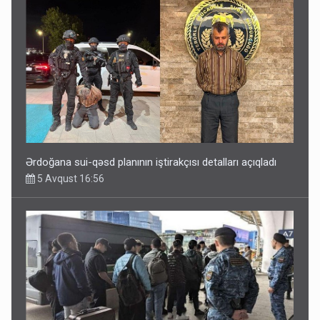
Rusiya Azərbaycan vətədaşlarını deport etdi
5 Avqust 11:53