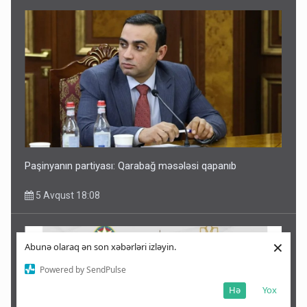
Paşinyanın partiyası: Qarabağ məsələsi qapanıb
5 Avqust 18:08
×
Abunə olaraq ən son xəbərləri izləyin.
Powered by SendPulse
Hə
Yox