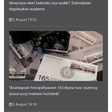
Ukraynaya raket tədarükü niyə azalıb? Zelenskidən
diqqətçəkən açıqlama
5 Avqust 19:32
"Azərbaycan fotoqrafiyasının 165 illiyinə həsr olunmuş
xüsusi poçt markası hazırlanıb"
5 Avqust 18:18