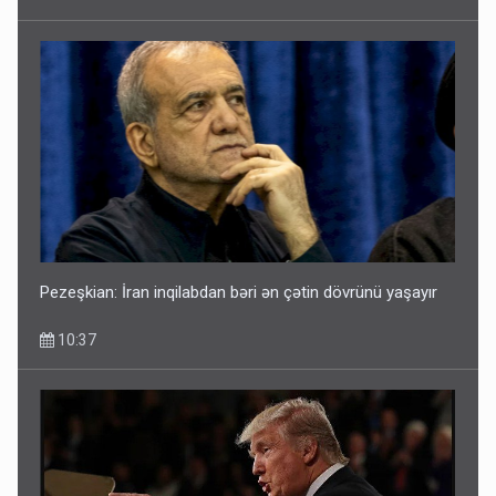
Pezeşkian: İran inqilabdan bəri ən çətin dövrünü yaşayır
10:37