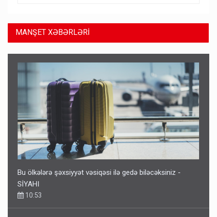
MANŞET XƏBƏRLƏRİ
Ərdoğana sui-qəsd planının iştirakçısı detalları açıqladı
5 Avqust 16:56