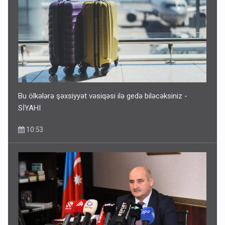
Bu ölkələrə şəxsiyyət vəsiqəsi ilə gedə biləcəksiniz -
SİYAHI
10:53
Bu ölkələrə şəxsiyyət vəsiqəsi ilə gedə biləcəksiniz -
SİYAHI
10:53