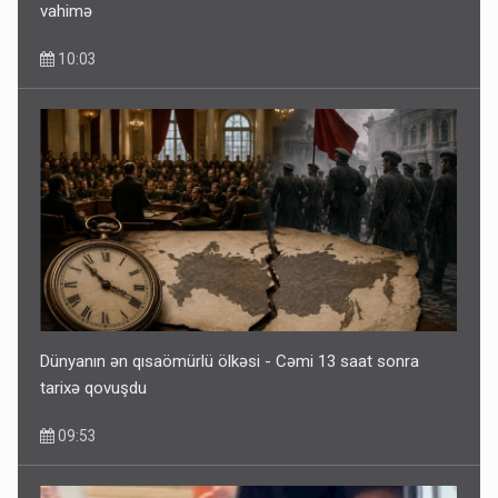
vahimə
10:03
Dünyanın ən qısaömürlü ölkəsi - Cəmi 13 saat sonra
tarixə qovuşdu
09:53