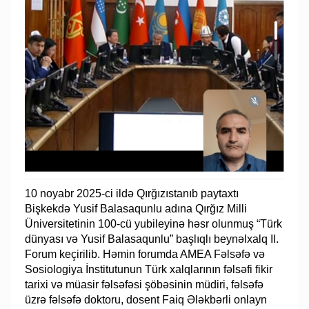
10 noyabr 2025-ci ildə Qırğızıstanıb paytaxtı
Bişkekdə Yusif Balasaqunlu adına Qırğız Milli
Üniversitetinin 100-cü yubileyinə həsr olunmuş “Türk
dünyası və Yusif Balasaqunlu” başlıqlı beynəlxalq II.
Forum keçirilib. Həmin forumda AMEA Fəlsəfə və
Sosiologiya İnstitutunun Türk xalqlarının fəlsəfi fikir
tarixi və müasir fəlsəfəsi şöbəsinin müdiri, fəlsəfə
üzrə fəlsəfə doktoru, dosent Faiq Ələkbərli onlayn