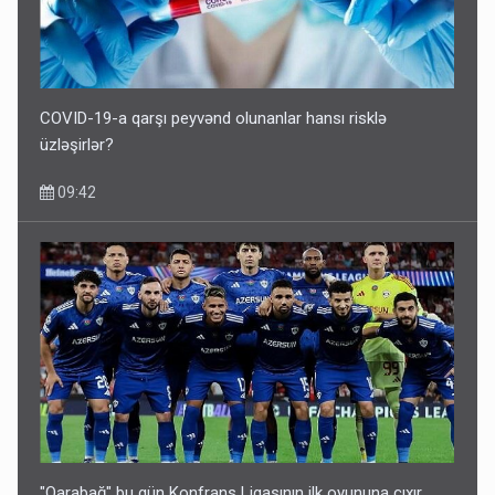
COVID-19-a qarşı peyvənd olunanlar hansı risklə
üzləşirlər?
09:42
"Qarabağ" bu gün Konfrans Liqasının ilk oyununa çıxır