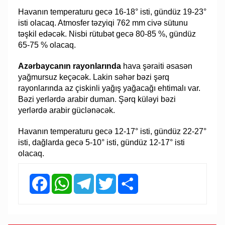
Havanın temperaturu gecə 16-18° isti, gündüz 19-23°
isti olacaq. Atmosfer təzyiqi 762 mm civə sütunu
təşkil edəcək. Nisbi rütubət gecə 80-85 %, gündüz
65-75 % olacaq.
Azərbaycanın rayonlarında
hava şəraiti əsasən
yağmursuz keçəcək. Lakin səhər bəzi şərq
rayonlarında az çiskinli yağış yağacağı ehtimalı var.
Bəzi yerlərdə arabir duman. Şərq küləyi bəzi
yerlərdə arabir güclənəcək.
Havanın temperaturu gecə 12-17° isti, gündüz 22-27°
isti, dağlarda gecə 5-10° isti, gündüz 12-17° isti
olacaq.
Facebook
WhatsApp
Telegram
Twitter
Share