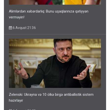
Alimlərdən xəbərdarlıq: Bunu uşaqlarınıza qətiyyən
verməyin!
6 Avqust 21:36
Zelenski: Ukrayna və 10 ölkə birgə antiballistik sistem
hazırlayır