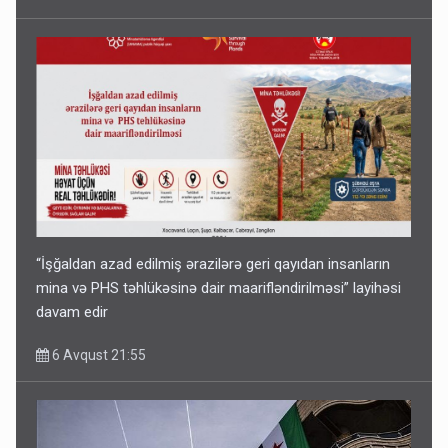
“İşğaldan azad edilmiş ərazilərə geri qayıdan insanların
mina və PHS təhlükəsinə dair maarifləndirilməsi” layihəsi
davam edir
6 Avqust 21:55