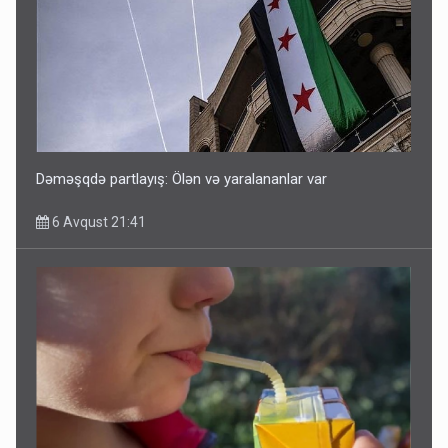
Dəməşqdə partlayış: Ölən və yaralananlar var
6 Avqust 21:41