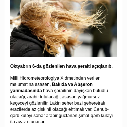
Oktyabrın 6-da gözlənilən hava şəraiti açıqlanıb.
Milli Hidrometeorologiya Xidmətindən verilən
məlumatına əsasən,
Bakıda və Abşeron
yarımadasında
hava şəraitinin dəyişkən buludlu
olacağı, arabir tutulacağı, əsasən yağmursuz
keçəcəyi gözlənilir. Lakin səhər bəzi şəhərətrafı
ərazilərdə az çiskinli olacağı ehtimalı var. Cənub-
qərb küləyi səhər arabir güclənən şimal-qərb küləyi
ilə əvəz olunacaq.