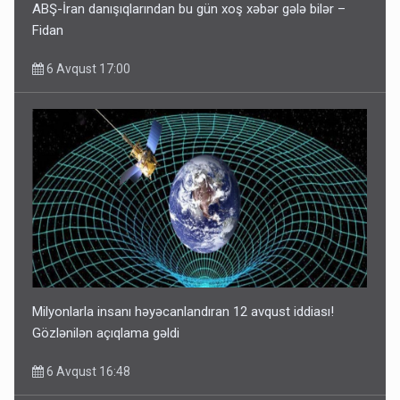
ABŞ-İran danışıqlarından bu gün xoş xəbər gələ bilər –
Fidan
6 Avqust 17:00
Milyonlarla insanı həyəcanlandıran 12 avqust iddiası!
Gözlənilən açıqlama gəldi
6 Avqust 16:48