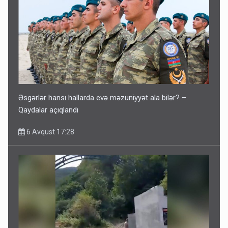
Əsgərlər hansı hallarda evə məzuniyyət ala bilər? –
Qaydalar açıqlandı
6 Avqust 17:28