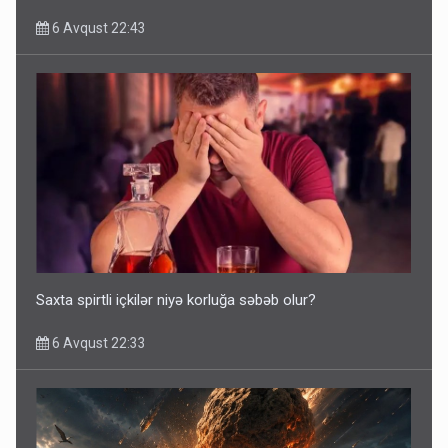
6 Avqust 22:43
Saxta spirtli içkilər niyə korluğa səbəb olur?
6 Avqust 22:33