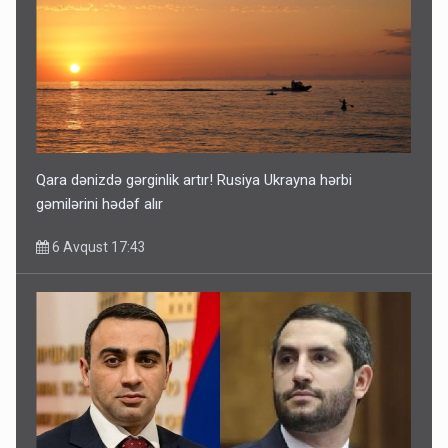
Qara dənizdə gərginlik artır! Rusiya Ukrayna hərbi
gəmilərini hədəf alır
6 Avqust 17:43