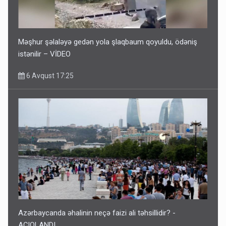
Məşhur şəlaləyə gedən yola şlaqbaum qoyuldu, ödəniş
istənilir – VİDEO
6 Avqust 17:25
Azərbaycanda əhalinin neçə faizi ali təhsillidir? -
AÇIQLANDI