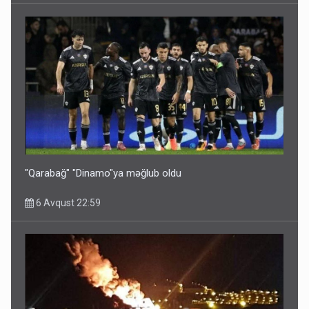
Bu ölkələrə şəxsiyyət vəsiqəsi ilə gedə biləcəksiniz -
SİYAHI
6 Avqust 10:53
"Qarabağ" "Dinamo"ya məğlub oldu
6 Avqust 22:59