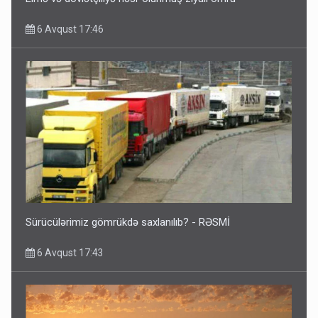
6 Avqust 17:46
Sürücülərimiz gömrükdə saxlanılıb? - RƏSMİ
6 Avqust 17:43