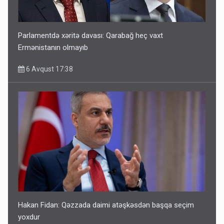
Parlamentdə xəritə davası: Qarabağ heç vaxt
Ermənistanın olmayıb
6 Avqust 17:38
Hakan Fidan: Qəzzada daimi atəşkəsdən başqa seçim
yoxdur