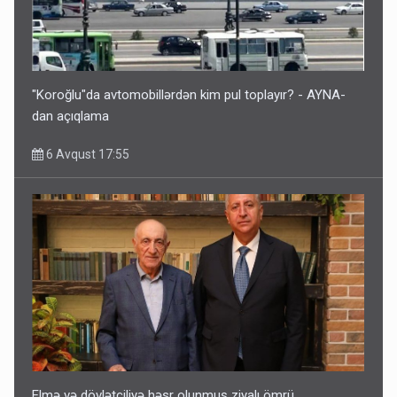
"Koroğlu"da avtomobillərdən kim pul toplayır? - AYNA-
dan açıqlama
6 Avqust 17:55
Elmə və dövlətçiliyə həsr olunmuş ziyalı ömrü