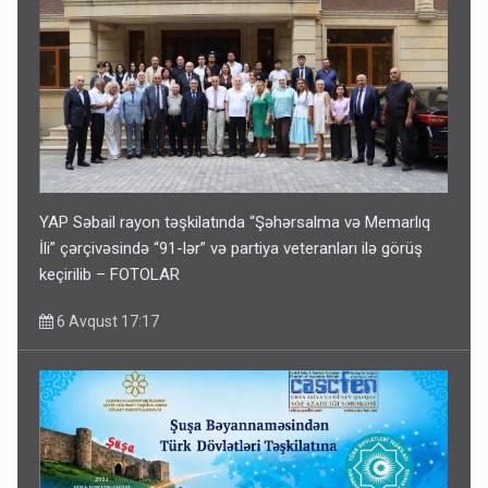
YAP Səbail rayon təşkilatında “Şəhərsalma və Memarlıq
İli” çərçivəsində “91-lər” və partiya veteranları ilə görüş
keçirilib – FOTOLAR
6 Avqust 17:17