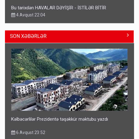
Bu tarixdən HAVALAR DƏYİŞİR - İSTİLƏR BİTİR
4 Avqust 22:04
SON XƏBƏRLƏR
ŞOK! David Seliverstov ölkədən qaçdı
6 Avqust 14:14
Kəlbəcərlilər Prezidentə təşəkkür məktubu yazdı
6 Avqust 23:52