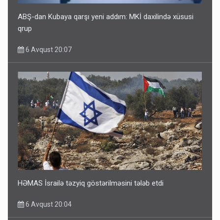
ABŞ-dan Kubaya qarşı yeni addım: MKİ daxilində xüsusi
qrup
6 Avqust 20:07
HƏMAS İsrailə təzyiq göstərilməsini tələb etdi
6 Avqust 20:04