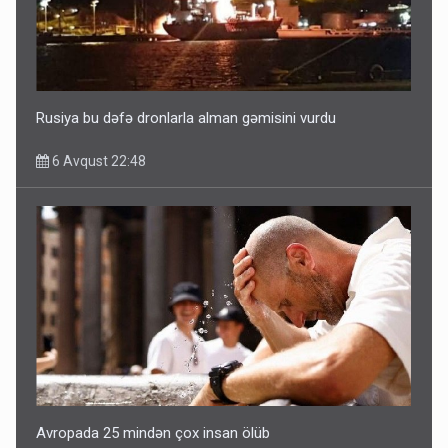
Ərdoğana sui-qəsd planının iştirakçısı detalları açıqladı
5 Avqust 16:56
Rusiya bu dəfə dronlarla alman gəmisini vurdu
6 Avqust 22:48
Avropada 25 mindən çox insan ölüb