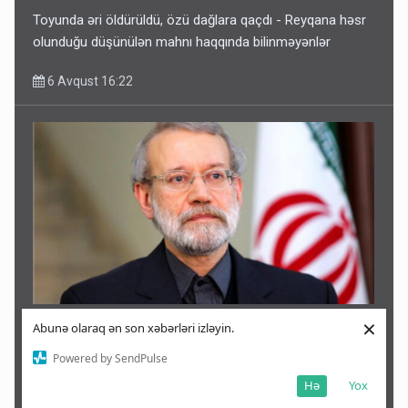
Toyunda əri öldürüldü, özü dağlara qaçdı - Reyqana həsr
olunduğu düşünülən mahnı haqqında bilinməyənlər
6 Avqust 16:22
×
Abunə olaraq ən son xəbərləri izləyin.
Laricaninin öldürülməsi barədə yeni xəbər: Oğlu vasitəsilə
ələ keçirilib
Powered by SendPulse
Hə
Yox
6 Avqust 16:20