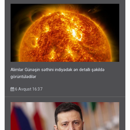
Alimlər Günəşin səthini indiyədək ən detallı şəkildə
görüntülədilər
6 Avqust 16:37