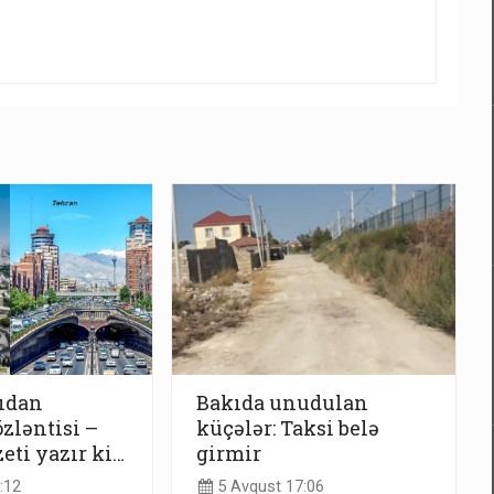
ıdan
Bakıda unudulan
zləntisi –
küçələr: Taksi belə
eti yazır ki…
girmir
:12
5 Avqust 17:06