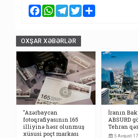
Facebook
WhatsApp
Telegram
Twitter
Share
OXŞAR XƏBƏRLƏR
"Azərbaycan
İranın Bak
fotoqrafiyasının 165
ABSURD gö
illiyinə həsr olunmuş
Tehran qəz
xüsusi poçt markası
5 Avqust 17