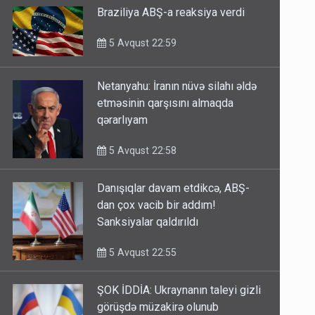
Braziliya ABŞ-a reaksiya verdi
5 Avqust 22:59
Netanyahu: İranın nüvə silahı əldə
etməsinin qarşısını almaqda
qərarlıyam
5 Avqust 22:58
Danışıqlar davam etdikcə, ABŞ-
dan çox vacib bir addım!
Sanksiyalar qaldırıldı
5 Avqust 22:55
ŞOK İDDİA: Ukraynanın taleyi gizli