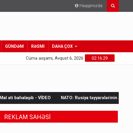
Haqqımızda
GÜNDƏM
RƏSMİ
DAHA ÇOX
Cümə axşamı, Avqust 6, 2026
02:16:31
İDEO
NATO: Rusiya təyyarələrinin ələ keçirilməsi bir ildə 250% 
REKLAM SAHƏSİ