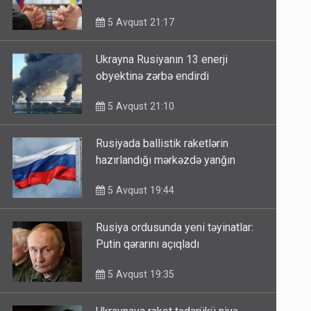
görüşdə müzakirə olunub
5 Avqust 21:17
Ukrayna Rusiyanın 13 enerji
obyektinə zərbə endirdi
5 Avqust 21:10
Rusiyada ballistik raketlərin
hazırlandığı mərkəzdə yanğın
5 Avqust 19:44
Rusiya ordusunda yeni təyinatlar:
Putin qərarını açıqladı
5 Avqust 19:35