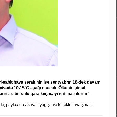
yri-sabit hava şəraitinin isə sentyabrın 18-dək davam
ayisədə 10-15°C aşağı enəcək. Ölkənin şimal
ların arabir sulu qara keçəcəyi ehtimal olunur”.
i, paytaxtda əsasən yağışlı və küləkli hava şəraiti