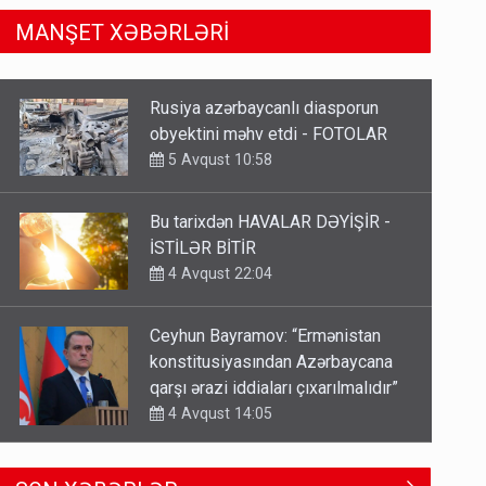
MANŞET XƏBƏRLƏRİ
Bu tarixdən HAVALAR DƏYİŞİR -
İSTİLƏR BİTİR
4 Avqust 22:04
Ceyhun Bayramov: “Ermənistan
konstitusiyasından Azərbaycana
qarşı ərazi iddiaları çıxarılmalıdır”
4 Avqust 14:05
TƏCİLİ! Fəlakət üçün TARİX
VERİLDİ - Bu bölgələr xəritədən
silinəcək
4 Avqust 12:01