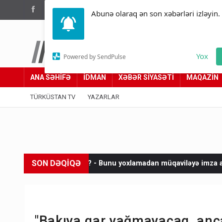
(012) 449 94 05
Abunə olaraq ən son xəbərləri izləyin.
Türküstan.az
Yox
Powered by SendPulse
Adımız yolumuzdur
ANA SƏHİFƏ
İDMAN
XƏBƏR SİYASƏTİ
MAQAZİN
TÜRKÜSTAN TV
YAZARLAR
SON DƏQİQƏ
rsınız? - Bunu yoxlamadan müqaviləyə imza atmayın
Netanyahu:
"Bakıya qar yağmayacaq, ancaq