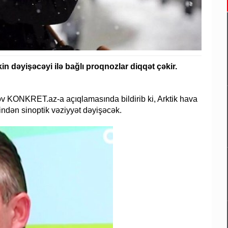
n dəyişəcəyi ilə bağlı proqnozlar diqqət çəkir.
v KONKRET.az-a açıqlamasında bildirib ki, Arktik hava
ndən sinoptik vəziyyət dəyişəcək.