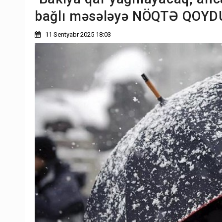
bağlı məsələyə NÖQTƏ QOYD
11 Sentyabr 2025 18:03