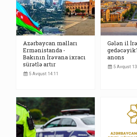
Azərbaycan malları
Gələn il İ
Ermənistanda -
gedəcəyik?
Bakının İrəvana ixracı
anons
sürətlə artır
5 Avqust 13
5 Avqust 14:11