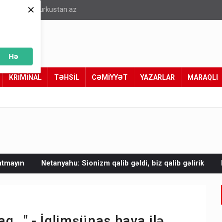
×
info@turkustan.az
Hə
KRİMİNAL
TƏHSİL
CƏMİYYƏT
YAZARLAR
MARAQLI
 Sionizm qalib gəldi, biz qalib gəlirik
Mal əti bahalaşıb - V
..." - İqlimşünas hava ilə