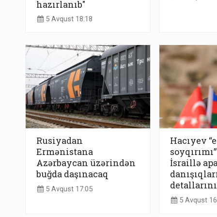
hazırlanıb"
5 Avqust 18:18
Rusiyadan
Hacıyev “
Ermənistana
soyqırımı”
Azərbaycan üzərindən
İsraillə ap
buğda daşınacaq
danışıqlar
detallarını
5 Avqust 17:05
5 Avqust 16