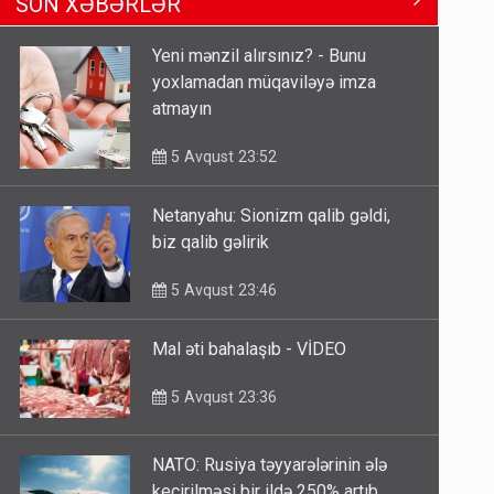
Ərdoğana sui-qəsd planının
SON XƏBƏRLƏR
iştirakçısı detalları açıqladı
5 Avqust 16:56
Yeni mənzil alırsınız? - Bunu
yoxlamadan müqaviləyə imza
Rusiya Azərbaycan vətədaşlarını
atmayın
deport etdi
5 Avqust 11:53
5 Avqust 23:52
Netanyahu: Sionizm qalib gəldi,
Rusiya azərbaycanlı diasporun
biz qalib gəlirik
obyektini məhv etdi - FOTOLAR
5 Avqust 10:58
5 Avqust 23:46
Mal əti bahalaşıb - VİDEO
5 Avqust 23:36
NATO: Rusiya təyyarələrinin ələ