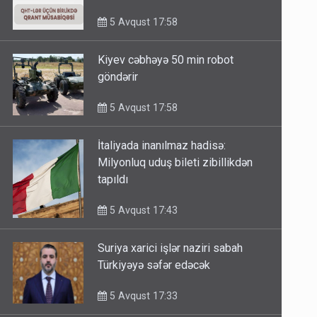
minimum qrant 30 min AZN
5 Avqust 17:58
Kiyev cəbhəyə 50 min robot
göndərir
5 Avqust 17:58
İtaliyada inanılmaz hadisə:
Milyonluq uduş bileti zibillikdən
tapıldı
5 Avqust 17:43
Suriya xarici işlər naziri sabah
Türkiyəyə səfər edəcək
5 Avqust 17:33