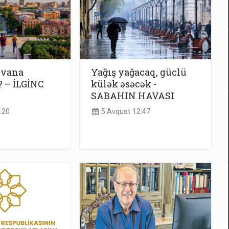
rəvana
Yağış yağacaq, güclü
 – İLGİNC
külək əsəcək -
SABAHIN HAVASI
:20
5 Avqust 12:47