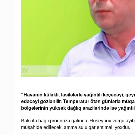
“Havanın küləkli, fasilələrlə yağıntılı keçəcəyi, qe
edəcəyi gözlənilir. Temperatur ötən günlərlə müq
bölgələrinin yüksək dağlıq ərazilərində isə yağıntı
Bakı ilə bağlı proqnoza gəlincə, Hüseynov vurğulayıb k
müşahidə ediləcək, amma sulu qar ehtimalı yoxdur.