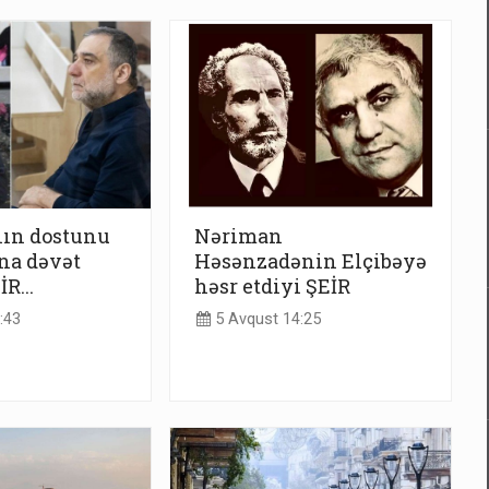
ın dostunu
Nəriman
na dəvət
Həsənzadənin Elçibəyə
R...
həsr etdiyi ŞEİR
:43
5 Avqust 14:25