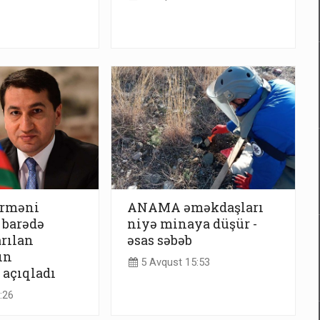
erməni
ANAMA əməkdaşları
 barədə
niyə minaya düşür -
arılan
əsas səbəb
ın
5 Avqust 15:53
 açıqladı
:26