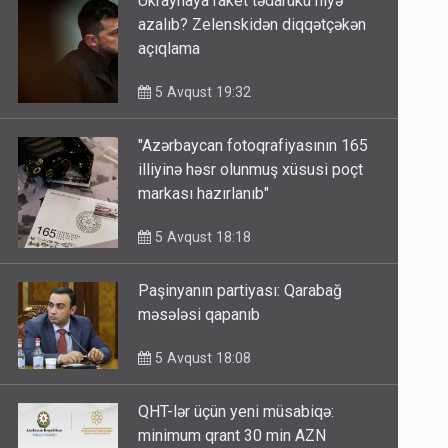
Ukraynaya raket tədarükü niyə
azalıb? Zelenskidən diqqətçəkən
açıqlama
5 Avqust 19:32
"Azərbaycan fotoqrafiyasının 165
illiyinə həsr olunmuş xüsusi poçt
markası hazırlanıb"
5 Avqust 18:18
Paşinyanın partiyası: Qarabağ
məsələsi qapanıb
5 Avqust 18:08
QHT-lər üçün yeni müsabiqə: