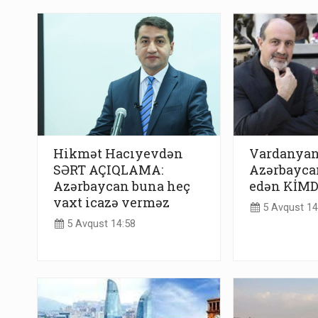
Hikmət Hacıyevdən
Vardanyan
SƏRT AÇIQLAMA:
Azərbayca
Azərbaycan buna heç
edən KİMDİ
vaxt icazə verməz
5 Avqust 14
5 Avqust 14:58