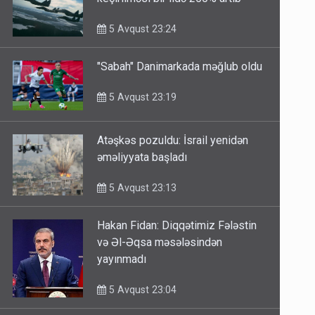
keçirilməsi bir ildə 250% artıb
5 Avqust 23:24
"Sabah" Danimarkada məğlub oldu
5 Avqust 23:19
Atəşkəs pozuldu: İsrail yenidən
əməliyyata başladı
5 Avqust 23:13
Hakan Fidan: Diqqətimiz Fələstin
və Əl-Əqsa məsələsindən
yayınmadı
5 Avqust 23:04