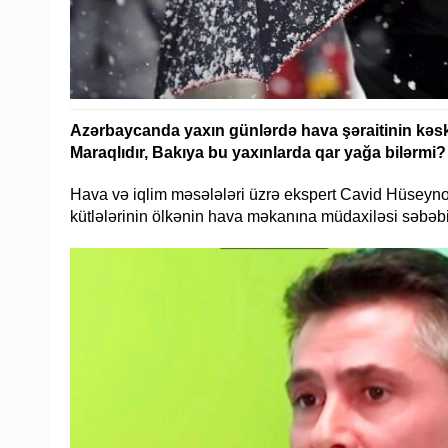
Azərbaycanda yaxın günlərdə hava şəraitinin kəski
Maraqlıdır, Bakıya bu yaxınlarda qar yağa bilərmi?
Hava və iqlim məsələləri üzrə ekspert Cavid Hüseyno
kütlələrinin ölkənin hava məkanına müdaxiləsi səbəbi